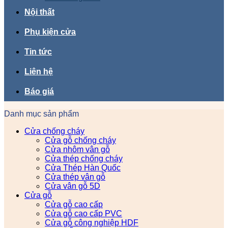
Nội thất
Phụ kiện cửa
Tin tức
Liên hệ
Báo giá
Danh mục sản phẩm
Cửa chống cháy
Cửa gỗ chống cháy
Cửa nhôm vân gỗ
Cửa thép chống cháy
Cửa Thép Hàn Quốc
Cửa thép vân gỗ
Cửa vân gỗ 5D
Cửa gỗ
Cửa gỗ cao cấp
Cửa gỗ cao cấp PVC
Cửa gỗ công nghiệp HDF