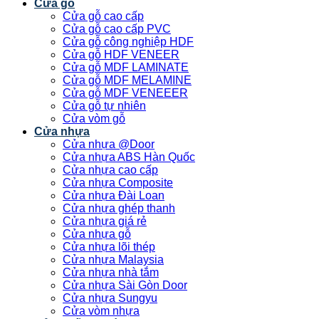
Cửa gỗ
Cửa gỗ cao cấp
Cửa gỗ cao cấp PVC
Cửa gỗ công nghiệp HDF
Cửa gỗ HDF VENEER
Cửa gỗ MDF LAMINATE
Cửa gỗ MDF MELAMINE
Cửa gỗ MDF VENEEER
Cửa gỗ tự nhiên
Cửa vòm gỗ
Cửa nhựa
Cửa nhựa @Door
Cửa nhựa ABS Hàn Quốc
Cửa nhựa cao cấp
Cửa nhựa Composite
Cửa nhựa Đài Loan
Cửa nhựa ghép thanh
Cửa nhựa giá rẻ
Cửa nhựa gỗ
Cửa nhựa lõi thép
Cửa nhựa Malaysia
Cửa nhựa nhà tắm
Cửa nhựa Sài Gòn Door
Cửa nhựa Sungyu
Cửa vòm nhựa