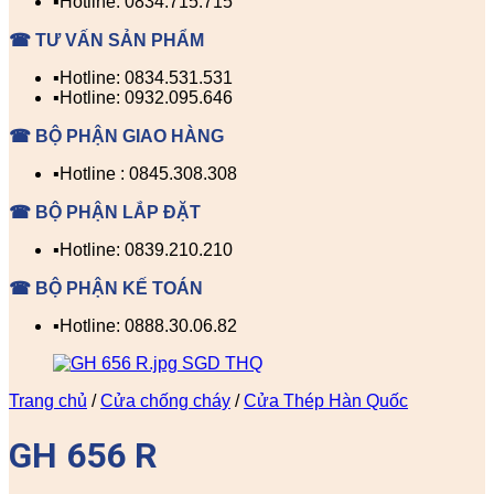
▪️Hotline: 0834.715.715
☎ TƯ VẤN SẢN PHẨM
▪️Hotline: 0834.531.531
▪️Hotline: 0932.095.646
☎ BỘ PHẬN GIAO HÀNG
▪️Hotline : 0845.308.308
☎ BỘ PHẬN LẮP ĐẶT
▪️Hotline: 0839.210.210
☎ BỘ PHẬN KẾ TOÁN
▪️Hotline: 0888.30.06.82
Trang chủ
/
Cửa chống cháy
/
Cửa Thép Hàn Quốc
GH 656 R