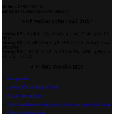
Hotline:
0886.500.500
Email:
sales.saigondoor@gmail.com
⭐ HỆ THỐNG XƯỞNG SẢN XUẤT
Xưởng SX I:
Số 361 TX25, Phường Thạnh Xuân, Q12, TP.
HCM.
Xưởng SX II:
Số 60/3 Đường 9, KP2, P.An Bình, Biên Hòa,
Đồng Nai.
Xưởng SX III:
81 Võ Văn Bích, Xã Tân Thạnh Đông, Huyện
Củ Chi, Tp.HCM.
⭐ THÔNG TIN CẦN BIẾT
✅
Báo giá cửa
✅
Hướng dẫn sử dụng nội thất
✅
Tư vấn phong thủy
✅
Chính sách bảo vệ thông tin cá nhân của người tiêu dùng
✅
Chính sách bảo hành