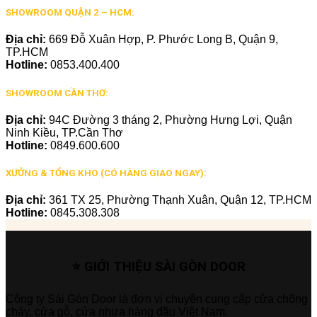
SHOWROOM QUẬN 2 – HCM:
Địa chỉ:
669 Đỗ Xuân Hợp, P. Phước Long B, Quận 9,
TP.HCM
Hotline:
0853.400.400
SHOWROOM CẦN THƠ:
Địa chỉ:
94C Đường 3 tháng 2, Phường Hưng Lợi, Quận
Ninh Kiều, TP.Cần Thơ
Hotline:
0849.600.600
XƯỞNG & TỔNG KHO (CÓ HÀNG GIAO NGAY):
Địa chỉ:
361 TX 25, Phường Thạnh Xuân, Quận 12, TP.HCM
Hotline:
0845.308.308
⭐ GIỚI THIỆU SÀI GÒN DOOR
Công ty Sài Gòn Door là đơn vị chuyên cung cấp cửa chống
cháy, cửa gỗ, cửa nhựa hàng đầu Việt Nam.