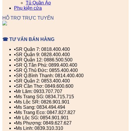
Tủ Quần Áo
Phụ kiện cửa
HỖ TRỢ TRỰC TUYẾN
☎ TƯ VẤN BÁN HÀNG
▪️SR Quận 7: 0818.400.400
▪️SR Quận 9: 0828.400.400
▪️SR Quận 12: 0886.500.500
▪️SR Q.Tân Phú: 0899.400.400
▪️SR Q.Thủ Đức: 0855.400.400
▪️SR Q.Bình Thạnh: 0814.400.400
▪️SR Quận 2: 0853.400.400
▪️SR Cần Thơ: 0849.600.600
▪️Mr Lãm: 0933.707.707
▪️Ms Trang SG: 0834.715.715
▪️Ms Lộc SR: 0826.901.901
▪️Ms Sang: 0834.494.494
▪️Ms Trang Eco: 0847.827.827
▪️Mr Lộc SG: 0854.901.901
▪️Ms Phượng: 0849.627.627
▪️Ms Linh: 0839.310.310