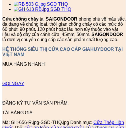
Cửa chống cháy
tại
SAIGONDOOR
phong phú về màu sắc,
đa dạng về chủng loại, thời gian chống cháy có các mức độ
60 phút, 90 phút, 120 phút hoặc lâu hơn tùy thuộc vào vật
liệu và độ dày của cánh cửa: 45mm, 50mm.
SAIGONDOOR
là đơn vị chuyên cung cấp các sản phẩm chất lượng cao.
HỆ THỐNG SIÊU THỊ CỬA CAO CẤP GIAHUYDOOR TẠI
VIỆT NAM
MUA HÀNG NHANH
GỌI NGAY
ĐĂNG KÝ TƯ VẤN SẢN PHẨM
TẢI BẢNG GIÁ
Mã:
GH-656-R.jpg-SGD-THQ.jpg
Danh mục:
Cửa Thép Hàn
Quốc
Thẻ:
cửa an toàn
,
cửa chống cháy
,
cửa chung cư
,
cửa