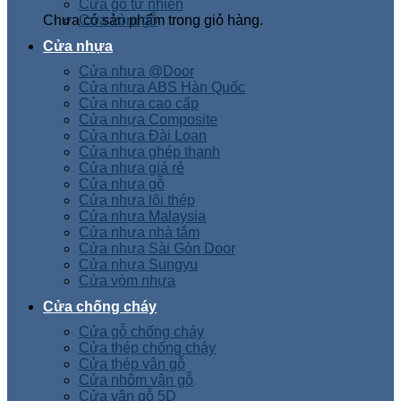
Cửa gỗ tự nhiên
Chưa có sản phẩm trong giỏ hàng.
Cửa vòm gỗ
Cửa nhựa
Cửa nhựa @Door
Cửa nhựa ABS Hàn Quốc
Cửa nhựa cao cấp
Cửa nhựa Composite
Cửa nhựa Đài Loan
Cửa nhựa ghép thanh
Cửa nhựa giá rẻ
Cửa nhựa gỗ
Cửa nhựa lõi thép
Cửa nhựa Malaysia
Cửa nhựa nhà tắm
Cửa nhựa Sài Gòn Door
Cửa nhựa Sungyu
Cửa vòm nhựa
Cửa chống cháy
Cửa gỗ chống cháy
Cửa thép chống cháy
Cửa thép vân gỗ
Cửa nhôm vân gỗ
Cửa vân gỗ 5D