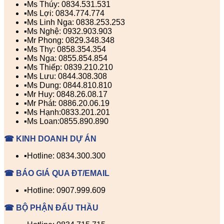
▪️Ms Thúy: 0834.531.531
▪️Ms Lợi: 0834.774.774
▪️Ms Linh Nga: 0838.253.253
▪️Ms Nghệ: 0932.903.903
▪️Mr Phong: 0829.348.348
▪️Ms Thy: 0858.354.354
▪️Ms Nga: 0855.854.854
▪️Ms Thiếp: 0839.210.210
▪️Ms Lưu: 0844.308.308
▪️Ms Dung: 0844.810.810
▪️Mr Huy: 0848.26.08.17
▪️Mr Phát: 0886.20.06.19
▪️Ms Hạnh:0833.201.201
▪️Ms Loan:0855.890.890
☎ KINH DOANH DỰ ÁN
▪️Hotline: 0834.300.300
☎ BÁO GIÁ QUA ĐT/EMAIL
▪️Hotline: 0907.999.609
☎ BỘ PHẬN ĐẤU THẦU