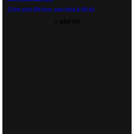
✅
Chính sách đặt hàng, giao hàng & đổi trả
⭐ BẢN ĐỒ