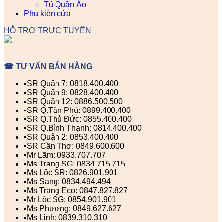
Tủ Quần Áo
Phụ kiện cửa
HỖ TRỢ TRỰC TUYẾN
☎ TƯ VẤN BÁN HÀNG
▪️SR Quận 7: 0818.400.400
▪️SR Quận 9: 0828.400.400
▪️SR Quận 12: 0886.500.500
▪️SR Q.Tân Phú: 0899.400.400
▪️SR Q.Thủ Đức: 0855.400.400
▪️SR Q.Bình Thạnh: 0814.400.400
▪️SR Quận 2: 0853.400.400
▪️SR Cần Thơ: 0849.600.600
▪️Mr Lãm: 0933.707.707
▪️Ms Trang SG: 0834.715.715
▪️Ms Lộc SR: 0826.901.901
▪️Ms Sang: 0834.494.494
▪️Ms Trang Eco: 0847.827.827
▪️Mr Lộc SG: 0854.901.901
▪️Ms Phượng: 0849.627.627
▪️Ms Linh: 0839.310.310