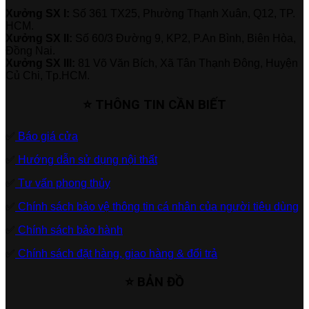
Xưởng SX I:
Số 361 TX25, Phường Thạnh Xuân, Q12, TP.
HCM.
Xưởng SX II:
Số 60/3 Đường 9, KP2, P.An Bình, Biên Hòa,
Đồng Nai.
Xưởng SX III:
81 Võ Văn Bích, Xã Tân Thạnh Đông, Huyện
Củ Chi, Tp.HCM.
⭐ THÔNG TIN CẦN BIẾT
✅
Báo giá cửa
✅
Hướng dẫn sử dụng nội thất
✅
Tư vấn phong thủy
✅
Chính sách bảo vệ thông tin cá nhân của người tiêu dùng
✅
Chính sách bảo hành
✅
Chính sách đặt hàng, giao hàng & đổi trả
⭐ BẢN ĐỒ