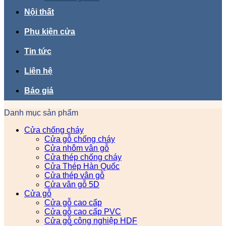
Nội thất
Phụ kiện cửa
Tin tức
Liên hệ
Báo giá
Danh mục sản phẩm
Cửa chống cháy
Cửa gỗ chống cháy
Cửa nhôm vân gỗ
Cửa thép chống cháy
Cửa Thép Hàn Quốc
Cửa thép vân gỗ
Cửa vân gỗ 5D
Cửa gỗ
Cửa gỗ cao cấp
Cửa gỗ cao cấp PVC
Cửa gỗ công nghiệp HDF