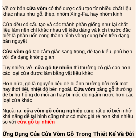
Về cơ bản
cửa vòm
có thể được cấu tạo từ nhiều chất liệu
khác nhau như gỗ, thép, nhôm Xing-Fa, hay nhôm kính
Cửa đều có cấu tạo và các thành phần giống như lại chất
liệu làm nên chỉ khác nhau về kiểu dáng và kích thước đặc
biệt là phần uốn cong thành hình vòng cung bên trên dạng
bán nguyệt
Cửa vòm gỗ
tạo cảm giác sang trọng, dễ tạo kiểu, phù hợp
với đa dạng không gian
Tuy nhiên, với
cửa gỗ tự nhiên
thì thường có giá cao hơn
các loại cửa được làm bằng vật liệu khác
Hơn nữa, gỗ là nguyên liệu dễ bị ảnh hưởng bởi mối mọt
hay thời tiết, nhiệt độ bên ngoài.
Cửa vòm
bằng gỗ thường
dễ bị hư hỏng do mối ăn hay bị mốc do ngấm nước hơn các
loại cửa khác
Ngoài ra,
cửa vòm gỗ công nghiệp
cũng rất phổ biến nhờ
khả năng dễ tại hình cũng như có mức giá rẻ hơn khá nhiều
so với
cửa gỗ tự nhiên
Ứng Dụng Của Cửa Vòm Gỗ Trong Thiết Kế Và Đời