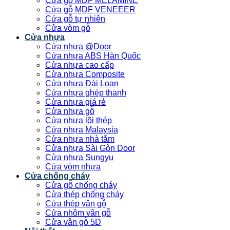
Cửa gỗ MDF MELAMINE
Cửa gỗ MDF VENEEER
Cửa gỗ tự nhiên
Cửa vòm gỗ
Cửa nhựa
Cửa nhựa @Door
Cửa nhựa ABS Hàn Quốc
Cửa nhựa cao cấp
Cửa nhựa Composite
Cửa nhựa Đài Loan
Cửa nhựa ghép thanh
Cửa nhựa giá rẻ
Cửa nhựa gỗ
Cửa nhựa lõi thép
Cửa nhựa Malaysia
Cửa nhựa nhà tắm
Cửa nhựa Sài Gòn Door
Cửa nhựa Sungyu
Cửa vòm nhựa
Cửa chống cháy
Cửa gỗ chống cháy
Cửa thép chống cháy
Cửa thép vân gỗ
Cửa nhôm vân gỗ
Cửa vân gỗ 5D