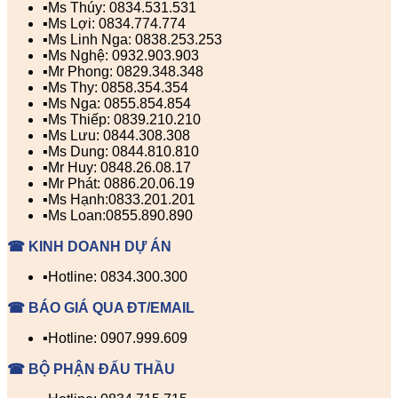
▪️Ms Thúy: 0834.531.531
▪️Ms Lợi: 0834.774.774
▪️Ms Linh Nga: 0838.253.253
▪️Ms Nghệ: 0932.903.903
▪️Mr Phong: 0829.348.348
▪️Ms Thy: 0858.354.354
▪️Ms Nga: 0855.854.854
▪️Ms Thiếp: 0839.210.210
▪️Ms Lưu: 0844.308.308
▪️Ms Dung: 0844.810.810
▪️Mr Huy: 0848.26.08.17
▪️Mr Phát: 0886.20.06.19
▪️Ms Hạnh:0833.201.201
▪️Ms Loan:0855.890.890
☎ KINH DOANH DỰ ÁN
▪️Hotline: 0834.300.300
☎ BÁO GIÁ QUA ĐT/EMAIL
▪️Hotline: 0907.999.609
☎ BỘ PHẬN ĐẤU THẦU