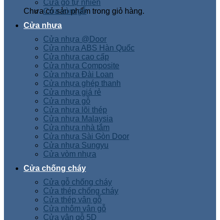
Cửa gỗ tự nhiên
Chưa có sản phẩm trong giỏ hàng.
Cửa vòm gỗ
Cửa nhựa
Cửa nhựa @Door
Cửa nhựa ABS Hàn Quốc
Cửa nhựa cao cấp
Cửa nhựa Composite
Cửa nhựa Đài Loan
Cửa nhựa ghép thanh
Cửa nhựa giá rẻ
Cửa nhựa gỗ
Cửa nhựa lõi thép
Cửa nhựa Malaysia
Cửa nhựa nhà tắm
Cửa nhựa Sài Gòn Door
Cửa nhựa Sungyu
Cửa vòm nhựa
Cửa chống cháy
Cửa gỗ chống cháy
Cửa thép chống cháy
Cửa thép vân gỗ
Cửa nhôm vân gỗ
Cửa vân gỗ 5D