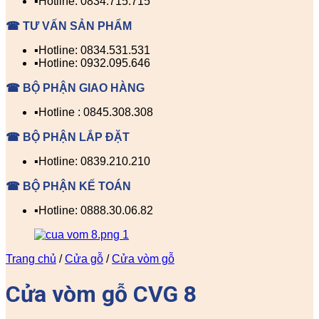
▪️Hotline: 0834.715.715
☎ TƯ VẤN SẢN PHẨM
▪️Hotline: 0834.531.531
▪️Hotline: 0932.095.646
☎ BỘ PHẬN GIAO HÀNG
▪️Hotline : 0845.308.308
☎ BỘ PHẬN LẮP ĐẶT
▪️Hotline: 0839.210.210
☎ BỘ PHẬN KẾ TOÁN
▪️Hotline: 0888.30.06.82
Trang chủ
/
Cửa gỗ
/
Cửa vòm gỗ
Cửa vòm gỗ CVG 8