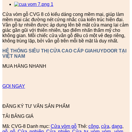
Cửa vòm gỗ CVG 8 có kiểu dáng cong mềm mại, giúp làm
mềm mại các đường nét cứng nhắc của kiến trúc hiện đại.
Vân gỗ tự nhiên được áp dụng lên bề mặt cửa mang lại cảm
giác gần gũi với thiên nhiên, tạo điểm nhấn thẩm mỹ cho
không gian. Mỗi chiếc cửa vân gỗ đều có một vẻ đẹp riêng,
không trùng lặp, bởi vân gỗ trên mỗi bề mặt là duy nhất.
HỆ THỐNG SIÊU THỊ CỬA CAO CẤP GIAHUYDOOR TẠI
VIỆT NAM
MUA HÀNG NHANH
GỌI NGAY
ĐĂNG KÝ TƯ VẤN SẢN PHẨM
TẢI BẢNG GIÁ
Mã:
CVG-8
Danh mục:
Cửa vòm gỗ
Thẻ:
công
,
cửa
,
dạng
,
gỗ
,
gỗ, Cửa
,
nghiệp, Cửa
,
nhiên, Cửa
,
tự
,
vòm
,
vòm,
,
vòm,