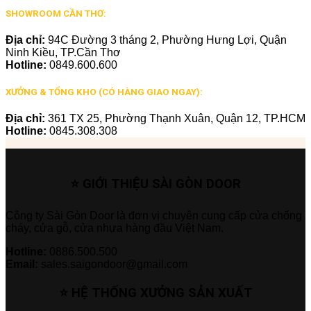
SHOWROOM CẦN THƠ:
Địa chỉ:
94C Đường 3 tháng 2, Phường Hưng Lợi, Quận
Ninh Kiều, TP.Cần Thơ
Hotline:
0849.600.600
XƯỞNG & TỔNG KHO (CÓ HÀNG GIAO NGAY):
Địa chỉ:
361 TX 25, Phường Thạnh Xuân, Quận 12, TP.HCM
Hotline:
0845.308.308
⭐ GIỚI THIỆU SÀI GÒN DOOR
Công ty Sài Gòn Door là đơn vị chuyên cung cấp cửa chống
cháy, cửa gỗ, cửa nhựa hàng đầu Việt Nam.
Hotline:
0886.500.500
Email:
sales.saigondoor@gmail.com
⭐ HỆ THỐNG XƯỞNG SẢN XUẤT