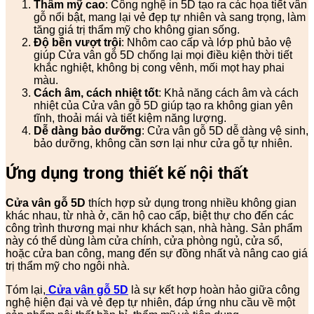
Thẩm mỹ cao
: Công nghệ in 5D tạo ra các họa tiết vân
gỗ nổi bật, mang lại vẻ đẹp tự nhiên và sang trọng, làm
tăng giá trị thẩm mỹ cho không gian sống.
Độ bền vượt trội
: Nhôm cao cấp và lớp phủ bảo vệ
giúp Cửa vân gỗ 5D chống lại mọi điều kiện thời tiết
khắc nghiệt, không bị cong vênh, mối mọt hay phai
màu.
Cách âm, cách nhiệt tốt
: Khả năng cách âm và cách
nhiệt của Cửa vân gỗ 5D giúp tạo ra không gian yên
tĩnh, thoải mái và tiết kiệm năng lượng.
Dễ dàng bảo dưỡng
: Cửa vân gỗ 5D dễ dàng vệ sinh,
bảo dưỡng, không cần sơn lại như cửa gỗ tự nhiên.
Ứng dụng trong thiết kế nội thất
Cửa vân gỗ 5D
thích hợp sử dụng trong nhiều không gian
khác nhau, từ nhà ở, căn hộ cao cấp, biệt thự cho đến các
công trình thương mại như khách sạn, nhà hàng. Sản phẩm
này có thể dùng làm cửa chính, cửa phòng ngủ, cửa sổ,
hoặc cửa ban công, mang đến sự đồng nhất và nâng cao giá
trị thẩm mỹ cho ngôi nhà.
Tóm lại,
Cửa vân gỗ 5D
là sự kết hợp hoàn hảo giữa công
nghệ hiện đại và vẻ đẹp tự nhiên, đáp ứng nhu cầu về một