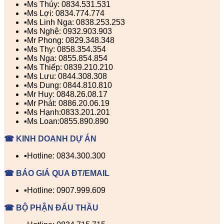
▪️Ms Thúy: 0834.531.531
▪️Ms Lợi: 0834.774.774
▪️Ms Linh Nga: 0838.253.253
▪️Ms Nghệ: 0932.903.903
▪️Mr Phong: 0829.348.348
▪️Ms Thy: 0858.354.354
▪️Ms Nga: 0855.854.854
▪️Ms Thiếp: 0839.210.210
▪️Ms Lưu: 0844.308.308
▪️Ms Dung: 0844.810.810
▪️Mr Huy: 0848.26.08.17
▪️Mr Phát: 0886.20.06.19
▪️Ms Hạnh:0833.201.201
▪️Ms Loan:0855.890.890
☎ KINH DOANH DỰ ÁN
▪️Hotline: 0834.300.300
☎ BÁO GIÁ QUA ĐT/EMAIL
▪️Hotline: 0907.999.609
☎ BỘ PHẬN ĐẤU THẦU