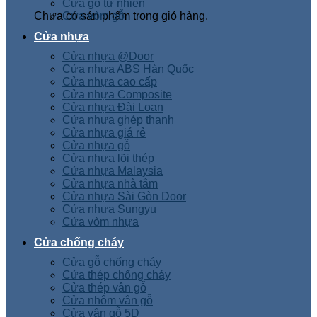
Cửa gỗ tự nhiên
Chưa có sản phẩm trong giỏ hàng.
Cửa vòm gỗ
Cửa nhựa
Cửa nhựa @Door
Cửa nhựa ABS Hàn Quốc
Cửa nhựa cao cấp
Cửa nhựa Composite
Cửa nhựa Đài Loan
Cửa nhựa ghép thanh
Cửa nhựa giá rẻ
Cửa nhựa gỗ
Cửa nhựa lõi thép
Cửa nhựa Malaysia
Cửa nhựa nhà tắm
Cửa nhựa Sài Gòn Door
Cửa nhựa Sungyu
Cửa vòm nhựa
Cửa chống cháy
Cửa gỗ chống cháy
Cửa thép chống cháy
Cửa thép vân gỗ
Cửa nhôm vân gỗ
Cửa vân gỗ 5D