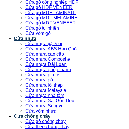
Cửa gỗ công nghiệp HDF
Cửa gỗ HDF VENEER
Cửa gỗ MDF LAMINATE
Cửa gỗ MDF MELAMINE
Cửa gỗ MDF VENEEER
Cửa gỗ tự nhiên
Cửa vòm gỗ
Cửa nhựa
Cửa nhựa @Door
Cửa nhựa ABS Hàn Quốc
Cửa nhựa cao cấp
Cửa nhựa Composite
Cửa nhựa Đài Loan
Cửa nhựa ghép thanh
Cửa nhựa giá rẻ
Cửa nhựa gỗ
Cửa nhựa lõi thép
Cửa nhựa Malaysia
Cửa nhựa nhà tắm
Cửa nhựa Sài Gòn Door
Cửa nhựa Sungyu
Cửa vòm nhựa
Cửa chống cháy
Cửa gỗ chống cháy
Cửa thép chống cháy