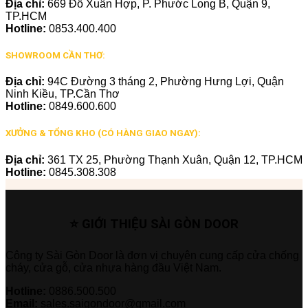
Địa chỉ:
669 Đỗ Xuân Hợp, P. Phước Long B, Quận 9,
TP.HCM
Hotline:
0853.400.400
SHOWROOM CẦN THƠ:
Địa chỉ:
94C Đường 3 tháng 2, Phường Hưng Lợi, Quận
Ninh Kiều, TP.Cần Thơ
Hotline:
0849.600.600
XƯỞNG & TỔNG KHO (CÓ HÀNG GIAO NGAY):
Địa chỉ:
361 TX 25, Phường Thạnh Xuân, Quận 12, TP.HCM
Hotline:
0845.308.308
⭐ GIỚI THIỆU SÀI GÒN DOOR
Công ty Sài Gòn Door là đơn vị chuyên cung cấp cửa chống
cháy, cửa gỗ, cửa nhựa hàng đầu Việt Nam.
Hotline:
0886.500.500
Email:
sales.saigondoor@gmail.com