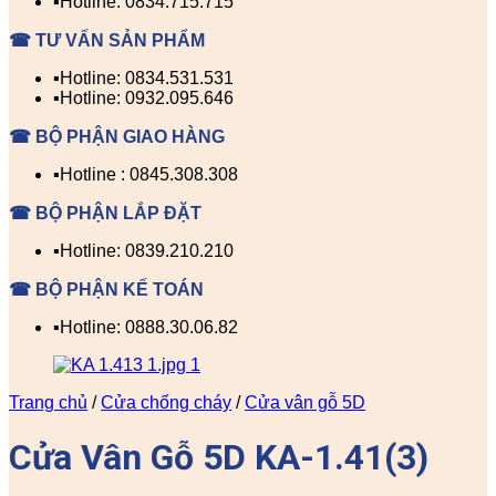
▪️Hotline: 0834.715.715
☎ TƯ VẤN SẢN PHẨM
▪️Hotline: 0834.531.531
▪️Hotline: 0932.095.646
☎ BỘ PHẬN GIAO HÀNG
▪️Hotline : 0845.308.308
☎ BỘ PHẬN LẮP ĐẶT
▪️Hotline: 0839.210.210
☎ BỘ PHẬN KẾ TOÁN
▪️Hotline: 0888.30.06.82
Trang chủ
/
Cửa chống cháy
/
Cửa vân gỗ 5D
Cửa Vân Gỗ 5D KA-1.41(3)