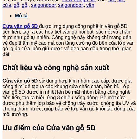
cửa
,
gỗ
,
gỗ,
,
saigondoor
,
saigondoor,
,
vân
Mô tả
Cửa vân gỗ 5D
được ứng dụng công nghệ in vân gỗ 5D
tiên tiến, tạo ra các họa tiết vân gỗ nổi bật, sắc nét và chân
thực như gỗ tự nhiên. Công nghệ này không chỉ mang đến
vẻ đẹp thẩm mỹ cao mà còn tăng cường độ bền của lớp vân
gỗ, giúp cửa luôn giữ được vẻ đẹp ban đầu trong thời gian
dài.
Chất liệu và công nghệ sản xuất
Cửa vân gỗ 5D
sử dụng hợp kim nhôm cao cấp, được gia
công tỉ mỉ để tạo ra các khung cửa chắc chắn, bền bỉ. Lớp
vân gỗ 5D được in nhiệt lên bề mặt nhôm bằng công nghệ
tiên tiến, tạo ra hiệu ứng 3 chiều sống động. Bề mặt cửa
được phủ thêm lớp bảo vệ chống trầy xước, chống tia UV và
chống thấm nước, giúp bảo vệ lớp vân gỗ khỏi tác động của
môi trường.
Ưu điểm của Cửa vân gỗ 5D