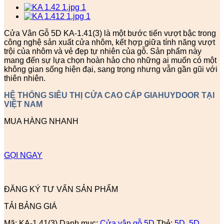
Cửa Vân Gỗ 5D KA-1.41(3) là một bước tiến vượt bậc trong
công nghệ sản xuất cửa nhôm, kết hợp giữa tính năng vượt
trội của nhôm và vẻ đẹp tự nhiên của gỗ. Sản phẩm này
mang đến sự lựa chọn hoàn hảo cho những ai muốn có một
không gian sống hiện đại, sang trọng nhưng vẫn gần gũi với
thiên nhiên.
HỆ THỐNG SIÊU THỊ CỬA CAO CẤP GIAHUYDOOR TẠI
VIỆT NAM
MUA HÀNG NHANH
GỌI NGAY
ĐĂNG KÝ TƯ VẤN SẢN PHẨM
TẢI BẢNG GIÁ
Mã:
KA-1.41(3)
Danh mục:
Cửa vân gỗ 5D
Thẻ:
5D
,
5D,
,