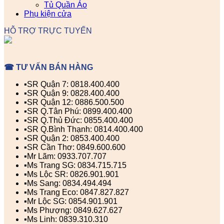
Tủ Quần Áo
Phụ kiện cửa
HỖ TRỢ TRỰC TUYẾN
☎ TƯ VẤN BÁN HÀNG
▪️SR Quận 7: 0818.400.400
▪️SR Quận 9: 0828.400.400
▪️SR Quận 12: 0886.500.500
▪️SR Q.Tân Phú: 0899.400.400
▪️SR Q.Thủ Đức: 0855.400.400
▪️SR Q.Bình Thạnh: 0814.400.400
▪️SR Quận 2: 0853.400.400
▪️SR Cần Thơ: 0849.600.600
▪️Mr Lãm: 0933.707.707
▪️Ms Trang SG: 0834.715.715
▪️Ms Lộc SR: 0826.901.901
▪️Ms Sang: 0834.494.494
▪️Ms Trang Eco: 0847.827.827
▪️Mr Lộc SG: 0854.901.901
▪️Ms Phượng: 0849.627.627
▪️Ms Linh: 0839.310.310