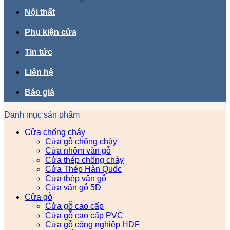
Nội thất
Phụ kiện cửa
Tin tức
Liên hệ
Báo giá
Danh mục sản phẩm
Cửa chống cháy
Cửa gỗ chống cháy
Cửa nhôm vân gỗ
Cửa thép chống cháy
Cửa Thép Hàn Quốc
Cửa thép vân gỗ
Cửa vân gỗ 5D
Cửa gỗ
Cửa gỗ cao cấp
Cửa gỗ cao cấp PVC
Cửa gỗ công nghiệp HDF