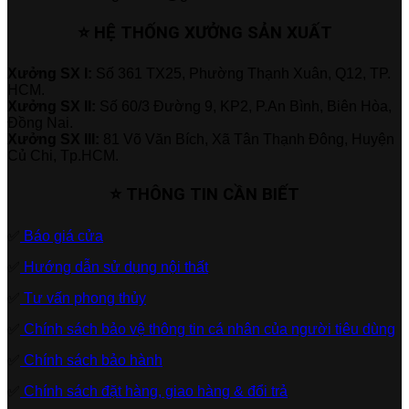
⭐ HỆ THỐNG XƯỞNG SẢN XUẤT
Xưởng SX I:
Số 361 TX25, Phường Thạnh Xuân, Q12, TP.
HCM.
Xưởng SX II:
Số 60/3 Đường 9, KP2, P.An Bình, Biên Hòa,
Đồng Nai.
Xưởng SX III:
81 Võ Văn Bích, Xã Tân Thạnh Đông, Huyện
Củ Chi, Tp.HCM.
⭐ THÔNG TIN CẦN BIẾT
✅
Báo giá cửa
✅
Hướng dẫn sử dụng nội thất
✅
Tư vấn phong thủy
✅
Chính sách bảo vệ thông tin cá nhân của người tiêu dùng
✅
Chính sách bảo hành
✅
Chính sách đặt hàng, giao hàng & đổi trả