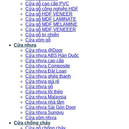
Cửa gỗ cao cấp PVC
Cửa gỗ công nghiệp HDF
Cửa gỗ HDF VENEER
Cửa gỗ MDF LAMINATE
Cửa gỗ MDF MELAMINE
Cửa gỗ MDF VENEEER
Cửa gỗ tự nhiên
Cửa vòm gỗ
Cửa nhựa
Cửa nhựa @Door
Cửa nhựa ABS Hàn Quốc
Cửa nhựa cao cấp
Cửa nhựa Composite
Cửa nhựa Đài Loan
Cửa nhựa ghép thanh
Cửa nhựa giá rẻ
Cửa nhựa gỗ
Cửa nhựa lõi thép
Cửa nhựa Malaysia
Cửa nhựa nhà tắm
Cửa nhựa Sài Gòn Door
Cửa nhựa Sungyu
Cửa vòm nhựa
Cửa chống cháy
Cửa gỗ chống cháy