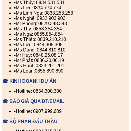
▪️Ms Thúy: 0834.531.531
▪️Ms Lợi: 0834.774.774
▪️Ms Linh Nga: 0838.253.253
▪️Ms Nghệ: 0932.903.903
▪️Mr Phong: 0829.348.348
▪️Ms Thy: 0858.354.354
▪️Ms Nga: 0855.854.854
▪️Ms Thiếp: 0839.210.210
▪️Ms Lưu: 0844.308.308
▪️Ms Dung: 0844.810.810
▪️Mr Huy: 0848.26.08.17
▪️Mr Phát: 0886.20.06.19
▪️Ms Hạnh:0833.201.201
▪️Ms Loan:0855.890.890
☎ KINH DOANH DỰ ÁN
▪️Hotline: 0834.300.300
☎ BÁO GIÁ QUA ĐT/EMAIL
▪️Hotline: 0907.999.609
☎ BỘ PHẬN ĐẤU THẦU