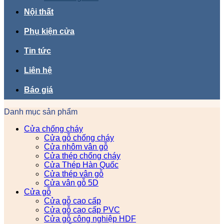
Nội thất
Phụ kiện cửa
Tin tức
Liên hệ
Báo giá
Danh mục sản phẩm
Cửa chống cháy
Cửa gỗ chống cháy
Cửa nhôm vân gỗ
Cửa thép chống cháy
Cửa Thép Hàn Quốc
Cửa thép vân gỗ
Cửa vân gỗ 5D
Cửa gỗ
Cửa gỗ cao cấp
Cửa gỗ cao cấp PVC
Cửa gỗ công nghiệp HDF