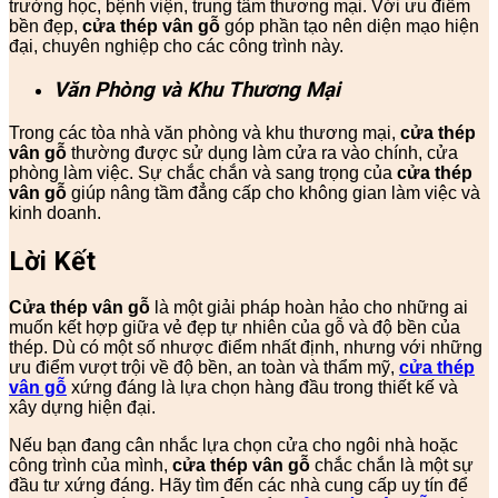
trường học, bệnh viện, trung tâm thương mại. Với ưu điểm
bền đẹp,
cửa thép vân gỗ
góp phần tạo nên diện mạo hiện
đại, chuyên nghiệp cho các công trình này.
Văn Phòng và Khu Thương Mại
Trong các tòa nhà văn phòng và khu thương mại,
cửa thép
vân gỗ
thường được sử dụng làm cửa ra vào chính, cửa
phòng làm việc. Sự chắc chắn và sang trọng của
cửa thép
vân gỗ
giúp nâng tầm đẳng cấp cho không gian làm việc và
kinh doanh.
Lời Kết
Cửa thép vân gỗ
là một giải pháp hoàn hảo cho những ai
muốn kết hợp giữa vẻ đẹp tự nhiên của gỗ và độ bền của
thép. Dù có một số nhược điểm nhất định, nhưng với những
ưu điểm vượt trội về độ bền, an toàn và thẩm mỹ,
cửa thép
vân gỗ
xứng đáng là lựa chọn hàng đầu trong thiết kế và
xây dựng hiện đại.
Nếu bạn đang cân nhắc lựa chọn cửa cho ngôi nhà hoặc
công trình của mình,
cửa thép vân gỗ
chắc chắn là một sự
đầu tư xứng đáng. Hãy tìm đến các nhà cung cấp uy tín để