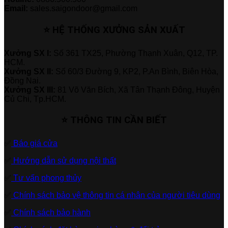
Email:
sales.saigondoor@gmail.com
⭐ HỆ THỐNG XƯỞNG SẢN XUẤT
Xưởng SX I:
Số 361 TX25, Phường Thạnh Xuân, Q12, TP.
HCM.
Xưởng SX II:
Số 60/3 Đường 9, KP2, P.An Bình, Biên Hòa,
Đồng Nai.
Xưởng SX III:
81 Võ Văn Bích, Xã Tân Thạnh Đông, Huyện
Củ Chi, Tp.HCM.
⭐ THÔNG TIN CẦN BIẾT
✅
Báo giá cửa
✅
Hướng dẫn sử dụng nội thất
✅
Tư vấn phong thủy
✅
Chính sách bảo vệ thông tin cá nhân của người tiêu dùng
✅
Chính sách bảo hành