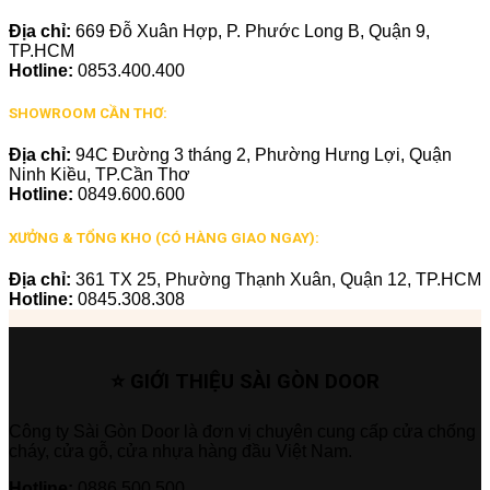
Địa chỉ:
669 Đỗ Xuân Hợp, P. Phước Long B, Quận 9,
TP.HCM
Hotline:
0853.400.400
SHOWROOM CẦN THƠ:
Địa chỉ:
94C Đường 3 tháng 2, Phường Hưng Lợi, Quận
Ninh Kiều, TP.Cần Thơ
Hotline:
0849.600.600
XƯỞNG & TỔNG KHO (CÓ HÀNG GIAO NGAY):
Địa chỉ:
361 TX 25, Phường Thạnh Xuân, Quận 12, TP.HCM
Hotline:
0845.308.308
⭐ GIỚI THIỆU SÀI GÒN DOOR
Công ty Sài Gòn Door là đơn vị chuyên cung cấp cửa chống
cháy, cửa gỗ, cửa nhựa hàng đầu Việt Nam.
Hotline:
0886.500.500