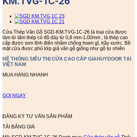
KM.TVG-1C-26
Cửa Thép Vân Gỗ SGD-KM.TVG-1C-26 là loại cửa được
làm từ tấm thép có độ dày từ 0,8 mm-1.00mm , là thép cao
cấp được sơn tĩnh điện nhằm chống hoen gỉ, trầy xước. Bề
mặt cửa được phủ lớp giả vân gỗ giống như gỗ tự nhiên
HỆ THỐNG SIÊU THỊ CỬA CAO CẤP GIAHUYDOOR TẠI
VIỆT NAM
MUA HÀNG NHANH
GỌI NGAY
ĐĂNG KÝ TƯ VẤN SẢN PHẨM
TẢI BẢNG GIÁ