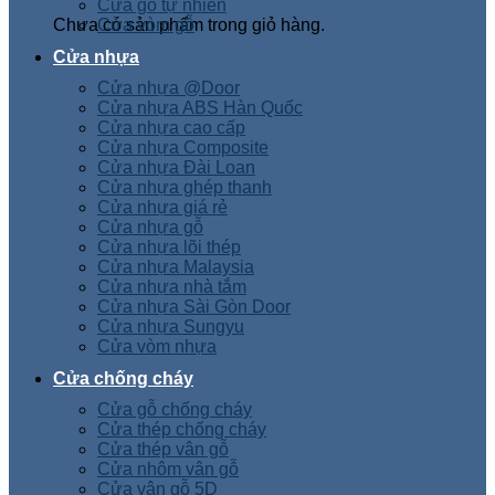
Cửa gỗ tự nhiên
Chưa có sản phẩm trong giỏ hàng.
Cửa vòm gỗ
Cửa nhựa
Cửa nhựa @Door
Cửa nhựa ABS Hàn Quốc
Cửa nhựa cao cấp
Cửa nhựa Composite
Cửa nhựa Đài Loan
Cửa nhựa ghép thanh
Cửa nhựa giá rẻ
Cửa nhựa gỗ
Cửa nhựa lõi thép
Cửa nhựa Malaysia
Cửa nhựa nhà tắm
Cửa nhựa Sài Gòn Door
Cửa nhựa Sungyu
Cửa vòm nhựa
Cửa chống cháy
Cửa gỗ chống cháy
Cửa thép chống cháy
Cửa thép vân gỗ
Cửa nhôm vân gỗ
Cửa vân gỗ 5D