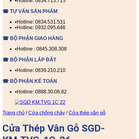
▪️Hotline: 0834.715.715
☎ TƯ VẤN SẢN PHẨM
▪️Hotline: 0834.531.531
▪️Hotline: 0932.095.646
☎ BỘ PHẬN GIAO HÀNG
▪️Hotline : 0845.308.308
☎ BỘ PHẬN LẮP ĐẶT
▪️Hotline: 0839.210.210
☎ BỘ PHẬN KẾ TOÁN
▪️Hotline: 0888.30.06.82
Trang chủ
/
Cửa chống cháy
/
Cửa thép vân gỗ
Cửa Thép Vân Gỗ SGD-