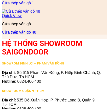
Cửa thép vân gỗ 1
Quick View
Cửa thép vân gỗ
Cửa thép vân gỗ 48
HỆ THỐNG SHOWROOM
SAIGONDOOR
SHOWROM BÌNH LỢI – PHẠM VĂN ĐỒNG
Địa chỉ:
Số 615 Phạm Văn Đồng, P. Hiệp Bình Chánh, Q.
Thủ Đức, Tp.HCM
Hotline:
0824.400.400
SHOWROOM QUẬN 9 –HCM
Địa chỉ:
535 Đỗ Xuân Hợp, P. Phước Long B, Quận 9,
Tp.HCM
Hotline:
0828.400.400