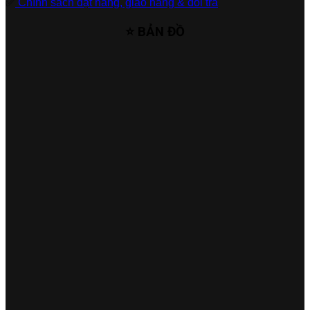
✅
Chính sách đặt hàng, giao hàng & đổi trả
⭐ BẢN ĐỒ