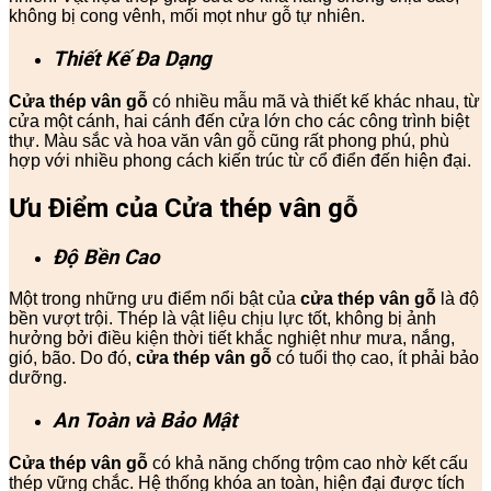
không bị cong vênh, mối mọt như gỗ tự nhiên.
Thiết Kế Đa Dạng
Cửa thép vân gỗ
có nhiều mẫu mã và thiết kế khác nhau, từ
cửa một cánh, hai cánh đến cửa lớn cho các công trình biệt
thự. Màu sắc và hoa văn vân gỗ cũng rất phong phú, phù
hợp với nhiều phong cách kiến trúc từ cổ điển đến hiện đại.
Ưu Điểm của Cửa thép vân gỗ
Độ Bền Cao
Một trong những ưu điểm nổi bật của
cửa thép vân gỗ
là độ
bền vượt trội. Thép là vật liệu chịu lực tốt, không bị ảnh
hưởng bởi điều kiện thời tiết khắc nghiệt như mưa, nắng,
gió, bão. Do đó,
cửa thép vân gỗ
có tuổi thọ cao, ít phải bảo
dưỡng.
An Toàn và Bảo Mật
Cửa thép vân gỗ
có khả năng chống trộm cao nhờ kết cấu
thép vững chắc. Hệ thống khóa an toàn, hiện đại được tích