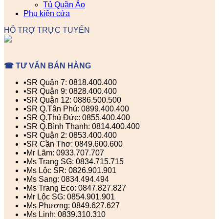
Tủ Quần Áo
Phụ kiện cửa
HỖ TRỢ TRỰC TUYẾN
☎ TƯ VẤN BÁN HÀNG
▪️SR Quận 7: 0818.400.400
▪️SR Quận 9: 0828.400.400
▪️SR Quận 12: 0886.500.500
▪️SR Q.Tân Phú: 0899.400.400
▪️SR Q.Thủ Đức: 0855.400.400
▪️SR Q.Bình Thạnh: 0814.400.400
▪️SR Quận 2: 0853.400.400
▪️SR Cần Thơ: 0849.600.600
▪️Mr Lãm: 0933.707.707
▪️Ms Trang SG: 0834.715.715
▪️Ms Lộc SR: 0826.901.901
▪️Ms Sang: 0834.494.494
▪️Ms Trang Eco: 0847.827.827
▪️Mr Lộc SG: 0854.901.901
▪️Ms Phượng: 0849.627.627
▪️Ms Linh: 0839.310.310