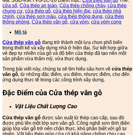
Mã:
SGD-KM.TVG-1C-26
Danh mục:
Cửa thép vân gỗ
Thẻ:
cửa sổ
,
Cửa thép an toàn
,
Cửa thép chống cháy
,
cửa thép
chung cư
,
cửa thép gỗ
,
cửa thép hiện đại
,
cửa thép nhà
chính
,
cửa thép sơn màu
,
cửa thép thông dụng
,
cửa thép
thông phòng
,
Cửa thép vân gỗ
,
cửa vòm
,
cửa vòm cong
Mô tả
Cửa thép vân gỗ
đang trở thành một lựa chọn phổ biến
trong thiết kế và xây dựng nhà ở hiện đại. Sự kết hợp giữa
vẻ đẹp tự nhiên của gỗ và độ bền của thép đã tạo nên một
sản phẩm vừa thẩm mỹ, vừa thực dụng.
Trong bài viết này, chúng ta sẽ tìm hiểu sâu hơn về
cửa thép
vân gỗ
, từ những đặc điểm, ưu điểm, nhược điểm, cho đến
ứng dụng thực tế trong các công trình xây dựng.
Đặc Điểm của Cửa thép vân gỗ
Vật Liệu Chất Lượng Cao
Cửa thép vân gỗ
được sản xuất từ thép cao cấp, sau đó
được phủ lên một lớp sơn vân gỗ. Công nghệ sơn tĩnh điện
giúp lớp vân gỗ trở nên chân thực, khó phân biệt với gỗ tự
nhiên. Vật liệu thép giúp cửa có khả năng chống chịu cao,