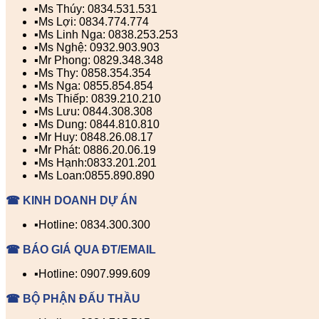
▪️Ms Thúy: 0834.531.531
▪️Ms Lợi: 0834.774.774
▪️Ms Linh Nga: 0838.253.253
▪️Ms Nghệ: 0932.903.903
▪️Mr Phong: 0829.348.348
▪️Ms Thy: 0858.354.354
▪️Ms Nga: 0855.854.854
▪️Ms Thiếp: 0839.210.210
▪️Ms Lưu: 0844.308.308
▪️Ms Dung: 0844.810.810
▪️Mr Huy: 0848.26.08.17
▪️Mr Phát: 0886.20.06.19
▪️Ms Hạnh:0833.201.201
▪️Ms Loan:0855.890.890
☎ KINH DOANH DỰ ÁN
▪️Hotline: 0834.300.300
☎ BÁO GIÁ QUA ĐT/EMAIL
▪️Hotline: 0907.999.609
☎ BỘ PHẬN ĐẤU THẦU