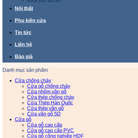
Nội thất
Phụ kiện cửa
Tin tức
Liên hệ
Báo giá
Danh mục sản phẩm
Cửa chống cháy
Cửa gỗ chống cháy
Cửa nhôm vân gỗ
Cửa thép chống cháy
Cửa Thép Hàn Quốc
Cửa thép vân gỗ
Cửa vân gỗ 5D
Cửa gỗ
Cửa gỗ cao cấp
Cửa gỗ cao cấp PVC
Cửa gỗ công nghiệp HDF