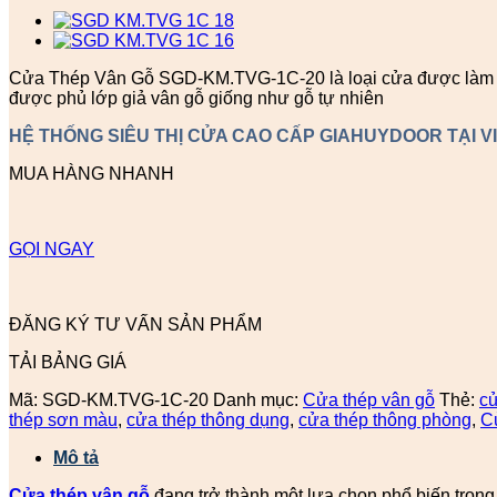
Cửa Thép Vân Gỗ SGD-KM.TVG-1C-20 là loại cửa được làm từ 
được phủ lớp giả vân gỗ giống như gỗ tự nhiên
HỆ THỐNG SIÊU THỊ CỬA CAO CẤP GIAHUYDOOR TẠI V
MUA HÀNG NHANH
GỌI NGAY
ĐĂNG KÝ TƯ VẤN SẢN PHẨM
TẢI BẢNG GIÁ
Mã:
SGD-KM.TVG-1C-20
Danh mục:
Cửa thép vân gỗ
Thẻ:
c
thép sơn màu
,
cửa thép thông dụng
,
cửa thép thông phòng
,
C
Mô tả
Cửa thép vân gỗ
đang trở thành một lựa chọn phổ biến trong