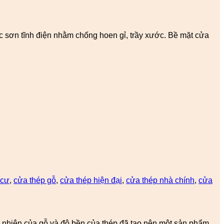
sơn tĩnh điện nhằm chống hoen gỉ, trầy xước. Bề mặt cửa
 cư
,
cửa thép gỗ
,
cửa thép hiện đại
,
cửa thép nhà chính
,
cửa
tự nhiên của gỗ và độ bền của thép đã tạo nên một sản phẩm