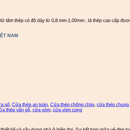
tấm thép có độ dày từ 0,8 mm-1.00mm , là thép cao cấp được 
IỆT NAM
ửa sổ
,
Cửa thép an toàn
,
Cửa thép chống cháy
,
cửa thép chung
ửa thép vân gỗ
,
cửa vòm
,
cửa vòm cong
 thiết kế và xây dựng nhà ở hiện đại. Sự kết hợp giữa vẻ đẹp 