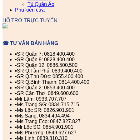
Tủ Quần Áo
Phụ kiện cửa
HỖ TRỢ TRỰC TUYẾN
☎ TƯ VẤN BÁN HÀNG
▪️SR Quận 7: 0818.400.400
▪️SR Quận 9: 0828.400.400
▪️SR Quận 12: 0886.500.500
▪️SR Q.Tân Phú: 0899.400.400
▪️SR Q.Thủ Đức: 0855.400.400
▪️SR Q.Bình Thạnh: 0814.400.400
▪️SR Quận 2: 0853.400.400
▪️SR Cần Thơ: 0849.600.600
▪️Mr Lãm: 0933.707.707
▪️Ms Trang SG: 0834.715.715
▪️Ms Lộc SR: 0826.901.901
▪️Ms Sang: 0834.494.494
▪️Ms Trang Eco: 0847.827.827
▪️Mr Lộc SG: 0854.901.901
▪️Ms Phượng: 0849.627.627
▪️Ms Linh: 0839.310.310