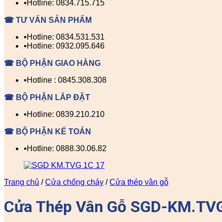
▪️Hotline: 0834.715.715
☎ TƯ VẤN SẢN PHẨM
▪️Hotline: 0834.531.531
▪️Hotline: 0932.095.646
☎ BỘ PHẬN GIAO HÀNG
▪️Hotline : 0845.308.308
☎ BỘ PHẬN LẮP ĐẶT
▪️Hotline: 0839.210.210
☎ BỘ PHẬN KẾ TOÁN
▪️Hotline: 0888.30.06.82
Trang chủ
/
Cửa chống cháy
/
Cửa thép vân gỗ
Cửa Thép Vân Gỗ SGD-KM.TV