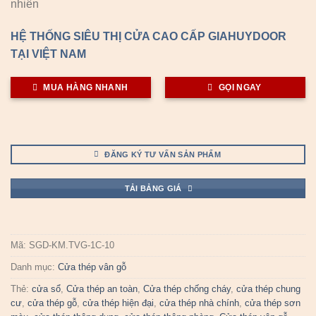
nhiên
HỆ THỐNG SIÊU THỊ CỬA CAO CẤP GIAHUYDOOR
TẠI VIỆT NAM
MUA HÀNG NHANH
GỌI NGAY
ĐĂNG KÝ TƯ VẤN SẢN PHẨM
TẢI BẢNG GIÁ
Mã:
SGD-KM.TVG-1C-10
Danh mục:
Cửa thép vân gỗ
Thẻ:
cửa sổ
,
Cửa thép an toàn
,
Cửa thép chống cháy
,
cửa thép chung
cư
,
cửa thép gỗ
,
cửa thép hiện đại
,
cửa thép nhà chính
,
cửa thép sơn