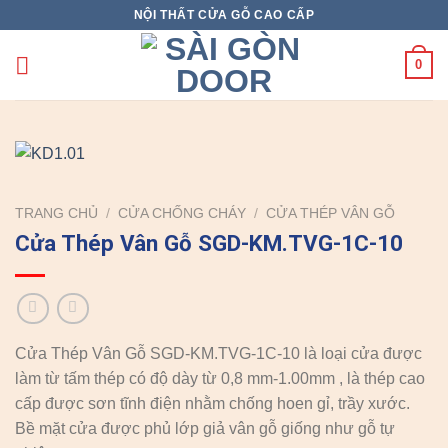
Skip
NỘI THẤT CỬA GỖ CAO CẤP
to
content
0
TRANG CHỦ
/
CỬA CHỐNG CHÁY
/
CỬA THÉP VÂN GỖ
Cửa Thép Vân Gỗ SGD-KM.TVG-1C-10
Cửa Thép Vân Gỗ SGD-KM.TVG-1C-10 là loại cửa được
làm từ tấm thép có độ dày từ 0,8 mm-1.00mm , là thép cao
cấp được sơn tĩnh điện nhằm chống hoen gỉ, trầy xước.
Bề mặt cửa được phủ lớp giả vân gỗ giống như gỗ tự