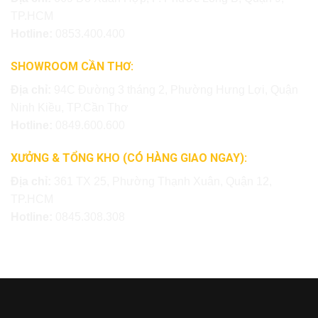
TP.HCM
Hotline:
0853.400.400
SHOWROOM CẦN THƠ:
Địa chỉ:
94C Đường 3 tháng 2, Phường Hưng Lợi, Quận
Ninh Kiều, TP.Cần Thơ
Hotline:
0849.600.600
XƯỞNG & TỔNG KHO (CÓ HÀNG GIAO NGAY):
Địa chỉ:
361 TX 25, Phường Thạnh Xuân, Quận 12,
TP.HCM
Hotline:
0845.308.308