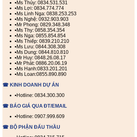
▪️Ms Thúy: 0834.531.531
▪️Ms Lợi: 0834.774.774
▪️Ms Linh Nga: 0838.253.253
▪️Ms Nghệ: 0932.903.903
▪️Mr Phong: 0829.348.348
▪️Ms Thy: 0858.354.354
▪️Ms Nga: 0855.854.854
▪️Ms Thiếp: 0839.210.210
▪️Ms Lưu: 0844.308.308
▪️Ms Dung: 0844.810.810
▪️Mr Huy: 0848.26.08.17
▪️Mr Phát: 0886.20.06.19
▪️Ms Hạnh:0833.201.201
▪️Ms Loan:0855.890.890
☎ KINH DOANH DỰ ÁN
▪️Hotline: 0834.300.300
☎ BÁO GIÁ QUA ĐT/EMAIL
▪️Hotline: 0907.999.609
☎ BỘ PHẬN ĐẤU THẦU