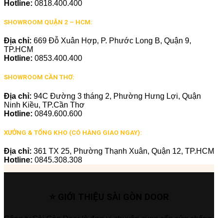
Hotline:
0818.400.400
SHOWROOM QUẬN 2 – HCM:
Địa chỉ:
669 Đỗ Xuân Hợp, P. Phước Long B, Quận 9,
TP.HCM
Hotline:
0853.400.400
SHOWROOM CẦN THƠ:
Địa chỉ:
94C Đường 3 tháng 2, Phường Hưng Lợi, Quận
Ninh Kiều, TP.Cần Thơ
Hotline:
0849.600.600
XƯỞNG & TỔNG KHO (CÓ HÀNG GIAO NGAY):
Địa chỉ:
361 TX 25, Phường Thạnh Xuân, Quận 12, TP.HCM
Hotline:
0845.308.308
⭐ GIỚI THIỆU SÀI GÒN DOOR