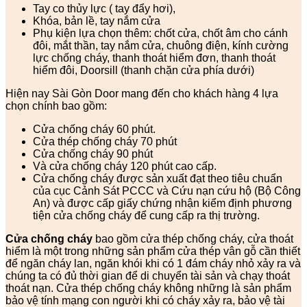
Tay co thủy lực ( tay đẩy hơi),
Khóa, bản lề, tay nắm cửa
Phụ kiện lựa chọn thêm: chốt cửa, chốt âm cho cánh
đôi, mắt thần, tay nắm cửa, chuông điện, kính cường
lực chống cháy, thanh thoát hiểm đơn, thanh thoát
hiểm đôi, Doorsill (thanh chặn cửa phía dưới)
Hiện nay Sài Gòn Door mang đến cho khách hàng 4 lựa
chọn chính bao gồm:
Cửa chống cháy 60 phút.
Cửa thép chống cháy 70 phút
Cửa chống cháy 90 phút
Và cửa chống cháy 120 phút cao cấp.
Cửa chống cháy được sản xuất đạt theo tiêu chuẩn
của cục Cảnh Sát PCCC và Cứu nạn cứu hộ (Bộ Công
An) và được cấp giấy chứng nhận kiểm định phương
tiện cửa chống cháy để cung cấp ra thị trường.
Cửa chống cháy
bao gồm cửa thép chống cháy, cửa thoát
hiểm là một trong những sản phẩm cửa thép vân gỗ cần thiết
để ngăn cháy lan, ngăn khói khi có 1 đám cháy nhỏ xảy ra và
chúng ta có đủ thời gian để di chuyển tài sản và chạy thoát
thoát nạn. Cửa thép chống cháy không những là sản phẩm
bảo vệ tính mạng con người khi có cháy xảy ra, bảo vệ tài