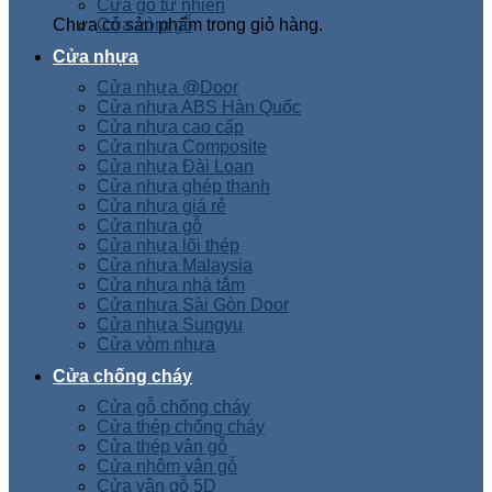
Cửa gỗ tự nhiên
Chưa có sản phẩm trong giỏ hàng.
Cửa vòm gỗ
Cửa nhựa
Cửa nhựa @Door
Cửa nhựa ABS Hàn Quốc
Cửa nhựa cao cấp
Cửa nhựa Composite
Cửa nhựa Đài Loan
Cửa nhựa ghép thanh
Cửa nhựa giá rẻ
Cửa nhựa gỗ
Cửa nhựa lõi thép
Cửa nhựa Malaysia
Cửa nhựa nhà tắm
Cửa nhựa Sài Gòn Door
Cửa nhựa Sungyu
Cửa vòm nhựa
Cửa chống cháy
Cửa gỗ chống cháy
Cửa thép chống cháy
Cửa thép vân gỗ
Cửa nhôm vân gỗ
Cửa vân gỗ 5D