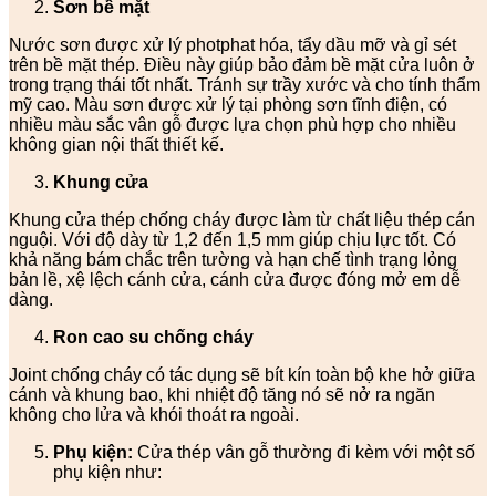
Sơn bề mặt
Nước sơn được xử lý photphat hóa, tẩy dầu mỡ và gỉ sét
trên bề mặt thép. Điều này giúp bảo đảm bề mặt cửa luôn ở
trong trạng thái tốt nhất. Tránh sự trầy xước và cho tính thẩm
mỹ cao. Màu sơn được xử lý tại phòng sơn tĩnh điện, có
nhiều màu sắc vân gỗ được lựa chọn phù hợp cho nhiều
không gian nội thất thiết kế.
Khung cửa
Khung cửa thép chống cháy được làm từ chất liệu thép cán
nguội. Với độ dày từ 1,2 đến 1,5 mm giúp chịu lực tốt. Có
khả năng bám chắc trên tường và hạn chế tình trạng lỏng
bản lề, xệ lệch cánh cửa, cánh cửa được đóng mở em dễ
dàng.
Ron cao su chống cháy
Joint chống cháy có tác dụng sẽ bít kín toàn bộ khe hở giữa
cánh và khung bao, khi nhiệt độ tăng nó sẽ nở ra ngăn
không cho lửa và khói thoát ra ngoài.
Phụ kiện:
Cửa thép vân gỗ thường đi kèm với một số
phụ kiện như: