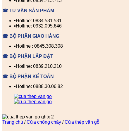
▪️Hotline: 0834.715.715
☎ TƯ VẤN SẢN PHẨM
▪️Hotline: 0834.531.531
▪️Hotline: 0932.095.646
☎ BỘ PHẬN GIAO HÀNG
▪️Hotline : 0845.308.308
☎ BỘ PHẬN LẮP ĐẶT
▪️Hotline: 0839.210.210
☎ BỘ PHẬN KẾ TOÁN
▪️Hotline: 0888.30.06.82
Trang chủ
/
Cửa chống cháy
/
Cửa thép vân gỗ