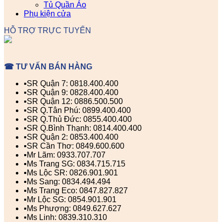
Tủ Quần Áo
Phụ kiện cửa
HỖ TRỢ TRỰC TUYẾN
☎ TƯ VẤN BÁN HÀNG
▪️SR Quận 7: 0818.400.400
▪️SR Quận 9: 0828.400.400
▪️SR Quận 12: 0886.500.500
▪️SR Q.Tân Phú: 0899.400.400
▪️SR Q.Thủ Đức: 0855.400.400
▪️SR Q.Bình Thạnh: 0814.400.400
▪️SR Quận 2: 0853.400.400
▪️SR Cần Thơ: 0849.600.600
▪️Mr Lãm: 0933.707.707
▪️Ms Trang SG: 0834.715.715
▪️Ms Lộc SR: 0826.901.901
▪️Ms Sang: 0834.494.494
▪️Ms Trang Eco: 0847.827.827
▪️Mr Lộc SG: 0854.901.901
▪️Ms Phượng: 0849.627.627
▪️Ms Linh: 0839.310.310