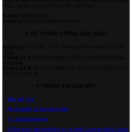
Công ty Sài Gòn Door là đơn vị chuyên cung cấp cửa chống
cháy, cửa gỗ, cửa nhựa hàng đầu Việt Nam.
Hotline:
0886.500.500
Email:
sales.saigondoor@gmail.com
⭐ HỆ THỐNG XƯỞNG SẢN XUẤT
Xưởng SX I:
Số 361 TX25, Phường Thạnh Xuân, Q12, TP.
HCM.
Xưởng SX II:
Số 60/3 Đường 9, KP2, P.An Bình, Biên Hòa,
Đồng Nai.
Xưởng SX III:
81 Võ Văn Bích, Xã Tân Thạnh Đông, Huyện
Củ Chi, Tp.HCM.
⭐ THÔNG TIN CẦN BIẾT
✅
Báo giá cửa
✅
Hướng dẫn sử dụng nội thất
✅
Tư vấn phong thủy
✅
Chính sách bảo vệ thông tin cá nhân của người tiêu dùng