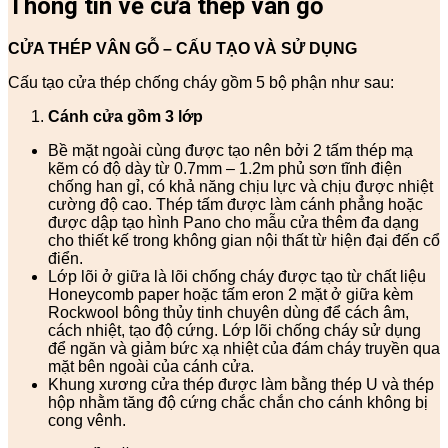
Thông tin về cửa thép vân gỗ
CỬA THÉP VÂN GỖ – CẤU TẠO VÀ SỬ DỤNG
Cấu tạo cửa thép chống cháy gồm 5 bộ phận như sau:
Cánh cửa
gồm 3 lớp
Bề mặt ngoài cùng được tạo nên bởi 2 tấm thép mạ
kẽm có độ dày từ 0.7mm – 1.2m phủ sơn tĩnh điện
chống han gỉ, có khả năng chịu lực và chịu được nhiệt
cường độ cao. Thép tấm được làm cánh phẳng hoặc
được dập tạo hình Pano cho mẫu cửa thêm đa dạng
cho thiết kế trong không gian nội thất từ hiện đại đến cổ
điển.
Lớp lõi ở giữa là lõi chống cháy được tạo từ chất liệu
Honeycomb paper hoặc tấm eron 2 mặt ở giữa kèm
Rockwool bông thủy tinh chuyên dùng để cách âm,
cách nhiệt, tạo độ cứng. Lớp lõi chống cháy sử dụng
để ngăn và giảm bức xạ nhiệt của đám cháy truyền qua
mặt bên ngoài của cánh cửa.
Khung xương cửa thép được làm bằng thép U và thép
hộp nhằm tăng độ cứng chắc chắn cho cánh không bị
cong vênh.