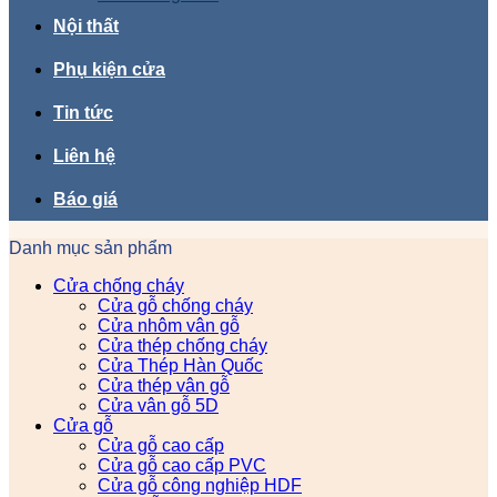
Nội thất
Phụ kiện cửa
Tin tức
Liên hệ
Báo giá
Danh mục sản phẩm
Cửa chống cháy
Cửa gỗ chống cháy
Cửa nhôm vân gỗ
Cửa thép chống cháy
Cửa Thép Hàn Quốc
Cửa thép vân gỗ
Cửa vân gỗ 5D
Cửa gỗ
Cửa gỗ cao cấp
Cửa gỗ cao cấp PVC
Cửa gỗ công nghiệp HDF