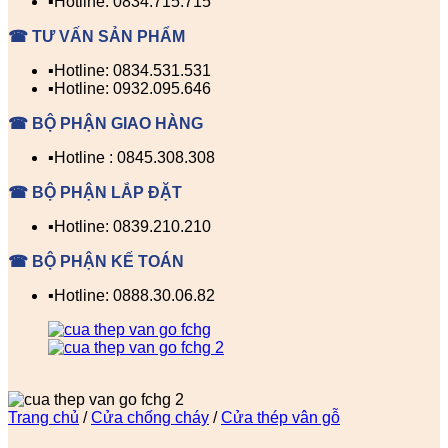
▪️Hotline: 0834.715.715
☎ TƯ VẤN SẢN PHẨM
▪️Hotline: 0834.531.531
▪️Hotline: 0932.095.646
☎ BỘ PHẬN GIAO HÀNG
▪️Hotline : 0845.308.308
☎ BỘ PHẬN LẮP ĐẶT
▪️Hotline: 0839.210.210
☎ BỘ PHẬN KẾ TOÁN
▪️Hotline: 0888.30.06.82
Trang chủ
/
Cửa chống cháy
/
Cửa thép vân gỗ