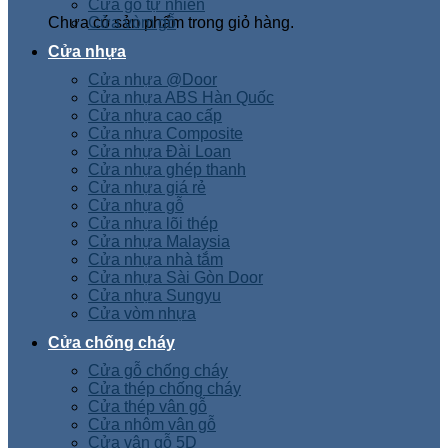
Cửa gỗ tự nhiên
Chưa có sản phẩm trong giỏ hàng.
Cửa vòm gỗ
Cửa nhựa
Cửa nhựa @Door
Cửa nhựa ABS Hàn Quốc
Cửa nhựa cao cấp
Cửa nhựa Composite
Cửa nhựa Đài Loan
Cửa nhựa ghép thanh
Cửa nhựa giá rẻ
Cửa nhựa gỗ
Cửa nhựa lõi thép
Cửa nhựa Malaysia
Cửa nhựa nhà tắm
Cửa nhựa Sài Gòn Door
Cửa nhựa Sungyu
Cửa vòm nhựa
Cửa chống cháy
Cửa gỗ chống cháy
Cửa thép chống cháy
Cửa thép vân gỗ
Cửa nhôm vân gỗ
Cửa vân gỗ 5D