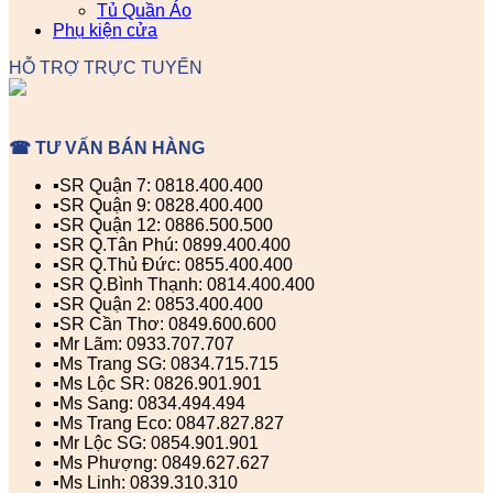
Tủ Quần Áo
Phụ kiện cửa
HỖ TRỢ TRỰC TUYẾN
☎ TƯ VẤN BÁN HÀNG
▪️SR Quận 7: 0818.400.400
▪️SR Quận 9: 0828.400.400
▪️SR Quận 12: 0886.500.500
▪️SR Q.Tân Phú: 0899.400.400
▪️SR Q.Thủ Đức: 0855.400.400
▪️SR Q.Bình Thạnh: 0814.400.400
▪️SR Quận 2: 0853.400.400
▪️SR Cần Thơ: 0849.600.600
▪️Mr Lãm: 0933.707.707
▪️Ms Trang SG: 0834.715.715
▪️Ms Lộc SR: 0826.901.901
▪️Ms Sang: 0834.494.494
▪️Ms Trang Eco: 0847.827.827
▪️Mr Lộc SG: 0854.901.901
▪️Ms Phượng: 0849.627.627
▪️Ms Linh: 0839.310.310