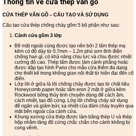
Thông tin về cửa thép vân gỗ
CỬA THÉP VÂN GỖ – CẤU TẠO VÀ SỬ DỤNG
Cấu tạo cửa thép chống cháy gồm 5 bộ phận như sau:
Cánh cửa
gồm 3 lớp
Bề mặt ngoài cùng được tạo nên bởi 2 tấm thép mạ
kẽm có độ dày từ 0.7mm – 1.2m phủ sơn tĩnh điện
chống han gỉ, có khả năng chịu lực và chịu được nhiệt
cường độ cao. Thép tấm được làm cánh phẳng hoặc
được dập tạo hình Pano cho mẫu cửa thêm đa dạng
cho thiết kế trong không gian nội thất từ hiện đại đến cổ
điển.
Lớp lõi ở giữa là lõi chống cháy được tạo từ chất liệu
Honeycomb paper hoặc tấm eron 2 mặt ở giữa kèm
Rockwool bông thủy tinh chuyên dùng để cách âm,
cách nhiệt, tạo độ cứng. Lớp lõi chống cháy sử dụng
để ngăn và giảm bức xạ nhiệt của đám cháy truyền qua
mặt bên ngoài của cánh cửa.
Khung xương cửa thép được làm bằng thép U và thép
hộp nhằm tăng độ cứng chắc chắn cho cánh không bị
cong vênh.