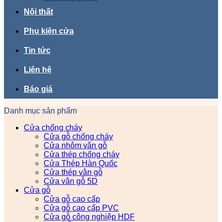
Nội thất
Phụ kiện cửa
Tin tức
Liên hệ
Báo giá
Danh mục sản phẩm
Cửa chống cháy
Cửa gỗ chống cháy
Cửa nhôm vân gỗ
Cửa thép chống cháy
Cửa Thép Hàn Quốc
Cửa thép vân gỗ
Cửa vân gỗ 5D
Cửa gỗ
Cửa gỗ cao cấp
Cửa gỗ cao cấp PVC
Cửa gỗ công nghiệp HDF