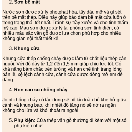
Sơn bề mặt
Nước sơn được xử lý photphat hóa, tẩy dầu mỡ và gỉ sét
trên bề mặt thép. Điều này giúp bảo đảm bề mặt cửa luôn ở
trong trạng thái tốt nhất. Tránh sự trầy xước và cho tính thẩm
mỹ cao. Màu sơn được xử lý tại phòng sơn tĩnh điện, có
nhiều màu sắc vân gỗ được lựa chọn phù hợp cho nhiều
không gian nội thất thiết kế.
Khung cửa
Khung cửa thép chống cháy được làm từ chất liệu thép cán
nguội. Với độ dày từ 1,2 đến 1,5 mm giúp chịu lực tốt. Có
khả năng bám chắc trên tường và hạn chế tình trạng lỏng
bản lề, xệ lệch cánh cửa, cánh cửa được đóng mở em dễ
dàng.
Ron cao su chống cháy
Joint chống cháy có tác dụng sẽ bít kín toàn bộ khe hở giữa
cánh và khung bao, khi nhiệt độ tăng nó sẽ nở ra ngăn
không cho lửa và khói thoát ra ngoài.
Phụ kiện:
Cửa thép vân gỗ thường đi kèm với một số
phụ kiện như: