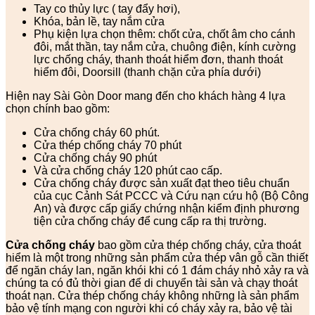
Tay co thủy lực ( tay đẩy hơi),
Khóa, bản lề, tay nắm cửa
Phụ kiện lựa chọn thêm: chốt cửa, chốt âm cho cánh
đôi, mắt thần, tay nắm cửa, chuông điện, kính cường
lực chống cháy, thanh thoát hiểm đơn, thanh thoát
hiểm đôi, Doorsill (thanh chặn cửa phía dưới)
Hiện nay Sài Gòn Door mang đến cho khách hàng 4 lựa
chọn chính bao gồm:
Cửa chống cháy 60 phút.
Cửa thép chống cháy 70 phút
Cửa chống cháy 90 phút
Và cửa chống cháy 120 phút cao cấp.
Cửa chống cháy được sản xuất đạt theo tiêu chuẩn
của cục Cảnh Sát PCCC và Cứu nạn cứu hộ (Bộ Công
An) và được cấp giấy chứng nhận kiểm định phương
tiện cửa chống cháy để cung cấp ra thị trường.
Cửa chống cháy
bao gồm cửa thép chống cháy, cửa thoát
hiểm là một trong những sản phẩm cửa thép vân gỗ cần thiết
để ngăn cháy lan, ngăn khói khi có 1 đám cháy nhỏ xảy ra và
chúng ta có đủ thời gian để di chuyển tài sản và chạy thoát
thoát nạn. Cửa thép chống cháy không những là sản phẩm
bảo vệ tính mạng con người khi có cháy xảy ra, bảo vệ tài