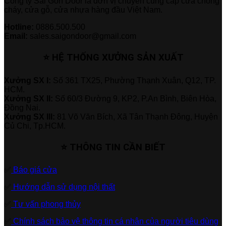
Công ty Sài Gòn Door là đơn vị chuyên cung cấp cửa chống
cháy, cửa gỗ, cửa nhựa hàng đầu Việt Nam.
Hotline:
0886.500.500
Email:
sales.saigondoor@gmail.com
⭐ HỆ THỐNG XƯỞNG SẢN XUẤT
Xưởng SX I:
Số 361 TX25, Phường Thạnh Xuân, Q12, TP.
HCM.
Xưởng SX II:
Số 60/3 Đường 9, KP2, P.An Bình, Biên Hòa,
Đồng Nai.
Xưởng SX III:
81 Võ Văn Bích, Xã Tân Thạnh Đông, Huyện
Củ Chi, Tp.HCM.
⭐ THÔNG TIN CẦN BIẾT
✅
Báo giá cửa
✅
Hướng dẫn sử dụng nội thất
✅
Tư vấn phong thủy
✅
Chính sách bảo vệ thông tin cá nhân của người tiêu dùng