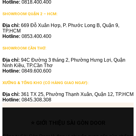
Hotline:
0818.400.400
SHOWROOM QUẬN 2 – HCM:
Địa chỉ:
669 Đỗ Xuân Hợp, P. Phước Long B, Quận 9,
TP.HCM
Hotline:
0853.400.400
SHOWROOM CẦN THƠ:
Địa chỉ:
94C Đường 3 tháng 2, Phường Hưng Lợi, Quận
Ninh Kiều, TP.Cần Thơ
Hotline:
0849.600.600
XƯỞNG & TỔNG KHO (CÓ HÀNG GIAO NGAY):
Địa chỉ:
361 TX 25, Phường Thạnh Xuân, Quận 12, TP.HCM
Hotline:
0845.308.308
⭐ GIỚI THIỆU SÀI GÒN DOOR