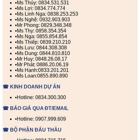
▪️Ms Thúy: 0834.531.531
▪️Ms Lợi: 0834.774.774
▪️Ms Linh Nga: 0838.253.253
▪️Ms Nghệ: 0932.903.903
▪️Mr Phong: 0829.348.348
▪️Ms Thy: 0858.354.354
▪️Ms Nga: 0855.854.854
▪️Ms Thiếp: 0839.210.210
▪️Ms Lưu: 0844.308.308
▪️Ms Dung: 0844.810.810
▪️Mr Huy: 0848.26.08.17
▪️Mr Phát: 0886.20.06.19
▪️Ms Hạnh:0833.201.201
▪️Ms Loan:0855.890.890
☎ KINH DOANH DỰ ÁN
▪️Hotline: 0834.300.300
☎ BÁO GIÁ QUA ĐT/EMAIL
▪️Hotline: 0907.999.609
☎ BỘ PHẬN ĐẤU THẦU