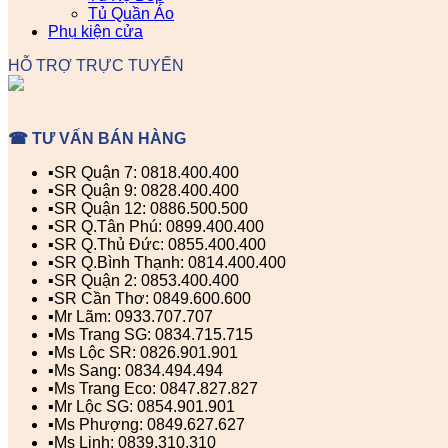
Tủ Quần Áo
Phụ kiện cửa
HỖ TRỢ TRỰC TUYẾN
☎ TƯ VẤN BÁN HÀNG
▪️SR Quận 7: 0818.400.400
▪️SR Quận 9: 0828.400.400
▪️SR Quận 12: 0886.500.500
▪️SR Q.Tân Phú: 0899.400.400
▪️SR Q.Thủ Đức: 0855.400.400
▪️SR Q.Bình Thạnh: 0814.400.400
▪️SR Quận 2: 0853.400.400
▪️SR Cần Thơ: 0849.600.600
▪️Mr Lãm: 0933.707.707
▪️Ms Trang SG: 0834.715.715
▪️Ms Lộc SR: 0826.901.901
▪️Ms Sang: 0834.494.494
▪️Ms Trang Eco: 0847.827.827
▪️Mr Lộc SG: 0854.901.901
▪️Ms Phượng: 0849.627.627
▪️Ms Linh: 0839.310.310