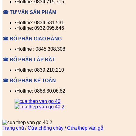
▪️Hotline: 0834.715.715
☎ TƯ VẤN SẢN PHẨM
▪️Hotline: 0834.531.531
▪️Hotline: 0932.095.646
☎ BỘ PHẬN GIAO HÀNG
▪️Hotline : 0845.308.308
☎ BỘ PHẬN LẮP ĐẶT
▪️Hotline: 0839.210.210
☎ BỘ PHẬN KẾ TOÁN
▪️Hotline: 0888.30.06.82
Trang chủ
/
Cửa chống cháy
/
Cửa thép vân gỗ