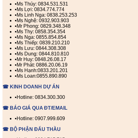
▪️Ms Thúy: 0834.531.531
▪️Ms Lợi: 0834.774.774
▪️Ms Linh Nga: 0838.253.253
▪️Ms Nghệ: 0932.903.903
▪️Mr Phong: 0829.348.348
▪️Ms Thy: 0858.354.354
▪️Ms Nga: 0855.854.854
▪️Ms Thiếp: 0839.210.210
▪️Ms Lưu: 0844.308.308
▪️Ms Dung: 0844.810.810
▪️Mr Huy: 0848.26.08.17
▪️Mr Phát: 0886.20.06.19
▪️Ms Hạnh:0833.201.201
▪️Ms Loan:0855.890.890
☎ KINH DOANH DỰ ÁN
▪️Hotline: 0834.300.300
☎ BÁO GIÁ QUA ĐT/EMAIL
▪️Hotline: 0907.999.609
☎ BỘ PHẬN ĐẤU THẦU