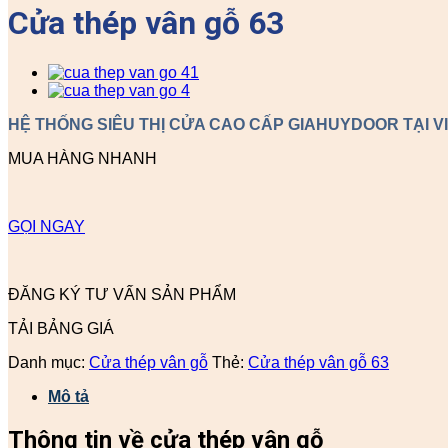
Cửa thép vân gỗ 63
HỆ THỐNG SIÊU THỊ CỬA CAO CẤP GIAHUYDOOR TẠI V
MUA HÀNG NHANH
GỌI NGAY
ĐĂNG KÝ TƯ VẤN SẢN PHẨM
TẢI BẢNG GIÁ
Danh mục:
Cửa thép vân gỗ
Thẻ:
Cửa thép vân gỗ 63
Mô tả
Thông tin về cửa thép vân gỗ