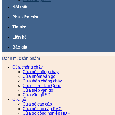
Nội thất
Phụ kiện cửa
Tin tức
Liên hệ
Báo giá
Danh mục sản phẩm
Cửa chống cháy
Cửa gỗ chống cháy
Cửa nhôm vân gỗ
Cửa thép chống cháy
Cửa Thép Hàn Quốc
Cửa thép vân gỗ
Cửa vân gỗ 5D
Cửa gỗ
Cửa gỗ cao cấp
Cửa gỗ cao cấp PVC
Cửa gỗ công nghiệp HDF