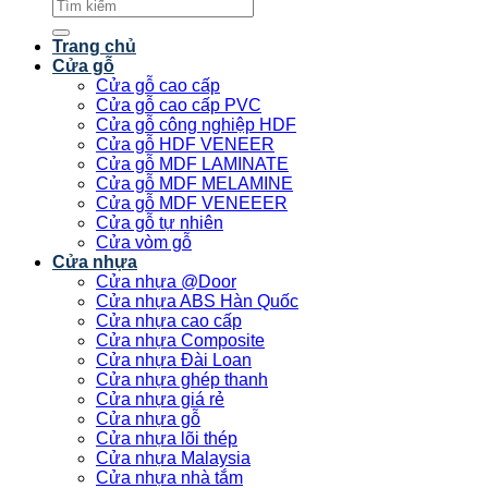
Tìm
kiếm:
Trang chủ
Cửa gỗ
Cửa gỗ cao cấp
Cửa gỗ cao cấp PVC
Cửa gỗ công nghiệp HDF
Cửa gỗ HDF VENEER
Cửa gỗ MDF LAMINATE
Cửa gỗ MDF MELAMINE
Cửa gỗ MDF VENEEER
Cửa gỗ tự nhiên
Cửa vòm gỗ
Cửa nhựa
Cửa nhựa @Door
Cửa nhựa ABS Hàn Quốc
Cửa nhựa cao cấp
Cửa nhựa Composite
Cửa nhựa Đài Loan
Cửa nhựa ghép thanh
Cửa nhựa giá rẻ
Cửa nhựa gỗ
Cửa nhựa lõi thép
Cửa nhựa Malaysia
Cửa nhựa nhà tắm