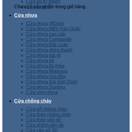
Cửa gỗ tự nhiên
Chưa có sản phẩm trong giỏ hàng.
Cửa vòm gỗ
Cửa nhựa
Cửa nhựa @Door
Cửa nhựa ABS Hàn Quốc
Cửa nhựa cao cấp
Cửa nhựa Composite
Cửa nhựa Đài Loan
Cửa nhựa ghép thanh
Cửa nhựa giá rẻ
Cửa nhựa gỗ
Cửa nhựa lõi thép
Cửa nhựa Malaysia
Cửa nhựa nhà tắm
Cửa nhựa Sài Gòn Door
Cửa nhựa Sungyu
Cửa vòm nhựa
Cửa chống cháy
Cửa gỗ chống cháy
Cửa thép chống cháy
Cửa thép vân gỗ
Cửa nhôm vân gỗ
Cửa vân gỗ 5D