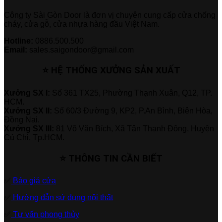
Công ty Sài Gòn Door là đơn vị chuyên cung cấp cửa chống
cháy, cửa gỗ, cửa nhựa hàng đầu Việt Nam.
Hotline:
0886.500.500
Email:
sales.saigondoor@gmail.com
⭐ HỆ THỐNG XƯỞNG SẢN XUẤT
Xưởng SX I:
Số 361 TX25, Phường Thạnh Xuân, Q12, TP.
HCM.
Xưởng SX II:
Số 60/3 Đường 9, KP2, P.An Bình, Biên Hòa,
Đồng Nai.
Xưởng SX III:
81 Võ Văn Bích, Xã Tân Thạnh Đông, Huyện
Củ Chi, Tp.HCM.
⭐ THÔNG TIN CẦN BIẾT
✅
Báo giá cửa
✅
Hướng dẫn sử dụng nội thất
✅
Tư vấn phong thủy