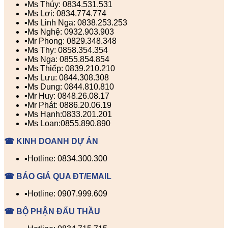
▪️Ms Thúy: 0834.531.531
▪️Ms Lợi: 0834.774.774
▪️Ms Linh Nga: 0838.253.253
▪️Ms Nghệ: 0932.903.903
▪️Mr Phong: 0829.348.348
▪️Ms Thy: 0858.354.354
▪️Ms Nga: 0855.854.854
▪️Ms Thiếp: 0839.210.210
▪️Ms Lưu: 0844.308.308
▪️Ms Dung: 0844.810.810
▪️Mr Huy: 0848.26.08.17
▪️Mr Phát: 0886.20.06.19
▪️Ms Hạnh:0833.201.201
▪️Ms Loan:0855.890.890
☎ KINH DOANH DỰ ÁN
▪️Hotline: 0834.300.300
☎ BÁO GIÁ QUA ĐT/EMAIL
▪️Hotline: 0907.999.609
☎ BỘ PHẬN ĐẤU THẦU