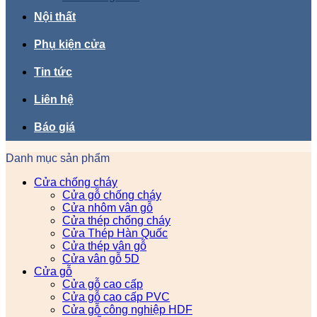
Nội thất
Phụ kiện cửa
Tin tức
Liên hệ
Báo giá
Danh mục sản phẩm
Cửa chống cháy
Cửa gỗ chống cháy
Cửa nhôm vân gỗ
Cửa thép chống cháy
Cửa Thép Hàn Quốc
Cửa thép vân gỗ
Cửa vân gỗ 5D
Cửa gỗ
Cửa gỗ cao cấp
Cửa gỗ cao cấp PVC
Cửa gỗ công nghiệp HDF