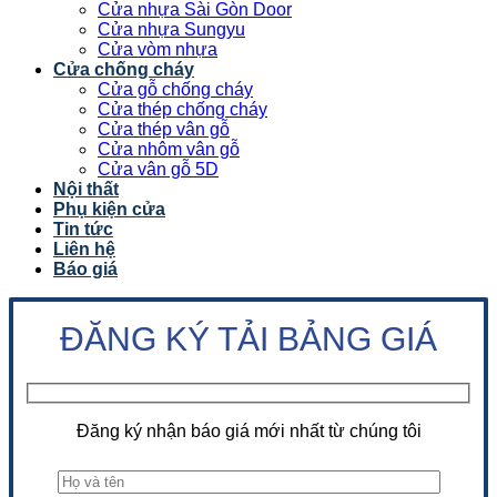
Cửa nhựa Sài Gòn Door
Cửa nhựa Sungyu
Cửa vòm nhựa
Cửa chống cháy
Cửa gỗ chống cháy
Cửa thép chống cháy
Cửa thép vân gỗ
Cửa nhôm vân gỗ
Cửa vân gỗ 5D
Nội thất
Phụ kiện cửa
Tin tức
Liên hệ
Báo giá
ĐĂNG KÝ TẢI BẢNG GIÁ
Đăng ký nhận báo giá mới nhất từ chúng tôi