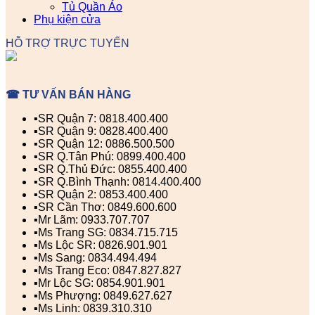
Tủ Quần Áo
Phụ kiện cửa
HỖ TRỢ TRỰC TUYẾN
☎ TƯ VẤN BÁN HÀNG
▪️SR Quận 7: 0818.400.400
▪️SR Quận 9: 0828.400.400
▪️SR Quận 12: 0886.500.500
▪️SR Q.Tân Phú: 0899.400.400
▪️SR Q.Thủ Đức: 0855.400.400
▪️SR Q.Bình Thạnh: 0814.400.400
▪️SR Quận 2: 0853.400.400
▪️SR Cần Thơ: 0849.600.600
▪️Mr Lãm: 0933.707.707
▪️Ms Trang SG: 0834.715.715
▪️Ms Lộc SR: 0826.901.901
▪️Ms Sang: 0834.494.494
▪️Ms Trang Eco: 0847.827.827
▪️Mr Lộc SG: 0854.901.901
▪️Ms Phượng: 0849.627.627
▪️Ms Linh: 0839.310.310