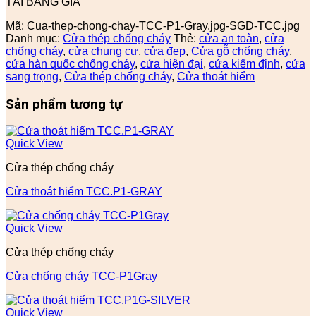
TẢI BẢNG GIÁ
Mã:
Cua-thep-chong-chay-TCC-P1-Gray.jpg-SGD-TCC.jpg
Danh mục:
Cửa thép chống cháy
Thẻ:
cửa an toàn
,
cửa
chống cháy
,
cửa chung cư
,
cửa đẹp
,
Cửa gỗ chống cháy
,
cửa hàn quốc chống cháy
,
cửa hiện đại
,
cửa kiểm định
,
cửa
sang trọng
,
Cửa thép chống cháy
,
Cửa thoát hiểm
Sản phẩm tương tự
Quick View
Cửa thép chống cháy
Cửa thoát hiểm TCC.P1-GRAY
Quick View
Cửa thép chống cháy
Cửa chống cháy TCC-P1Gray
Quick View