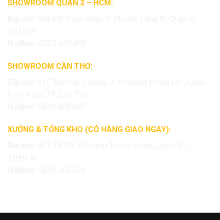
SHOWROOM QUẬN 2 – HCM:
Địa chỉ:
669 Đỗ Xuân Hợp, P. Phước Long B, Quận 9,
TP.HCM
Hotline:
0853.400.400
SHOWROOM CẦN THƠ:
Địa chỉ:
94C Đường 3 tháng 2, Phường Hưng Lợi, Quận
Ninh Kiều, TP.Cần Thơ
Hotline:
0849.600.600
XƯỞNG & TỔNG KHO (CÓ HÀNG GIAO NGAY):
Địa chỉ:
361 TX 25, Phường Thạnh Xuân, Quận 12,
TP.HCM
Hotline:
0845.308.308