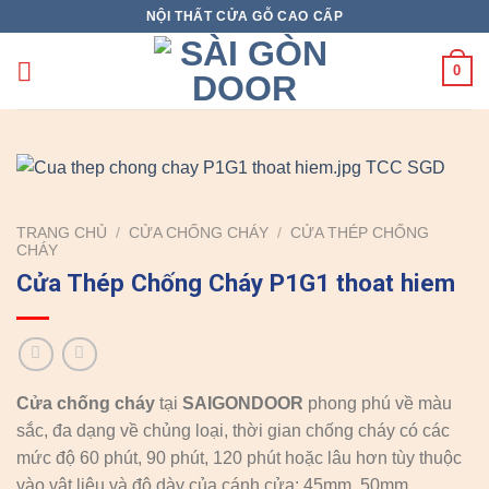
Skip
NỘI THẤT CỬA GỖ CAO CẤP
to
content
0
TRANG CHỦ
/
CỬA CHỐNG CHÁY
/
CỬA THÉP CHỐNG
CHÁY
Cửa Thép Chống Cháy P1G1 thoat hiem
Cửa chống cháy
tại
SAIGONDOOR
phong phú về màu
sắc, đa dạng về chủng loại, thời gian chống cháy có các
mức độ 60 phút, 90 phút, 120 phút hoặc lâu hơn tùy thuộc
vào vật liệu và độ dày của cánh cửa: 45mm, 50mm.