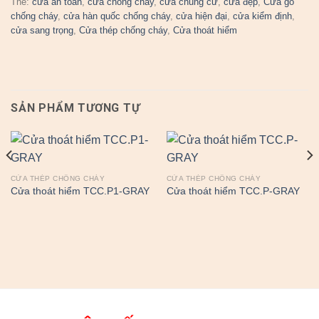
Thẻ:
cửa an toàn
,
cửa chống cháy
,
cửa chung cư
,
cửa đẹp
,
Cửa gỗ
chống cháy
,
cửa hàn quốc chống cháy
,
cửa hiện đại
,
cửa kiểm định
,
cửa sang trọng
,
Cửa thép chống cháy
,
Cửa thoát hiểm
SẢN PHẨM TƯƠNG TỰ
CỬA THÉP CHỐNG CHÁY
CỬA THÉP CHỐNG CHÁY
Cửa thoát hiểm TCC.P1-GRAY
Cửa thoát hiểm TCC.P-GRAY