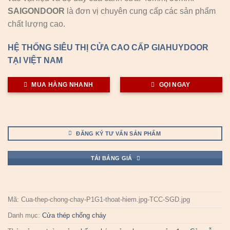
SAIGONDOOR
là đơn vị chuyên cung cấp các sản phẩm
chất lượng cao.
HỆ THỐNG SIÊU THỊ CỬA CAO CẤP GIAHUYDOOR
TẠI VIỆT NAM
MUA HÀNG NHANH
GỌI NGAY
ĐĂNG KÝ TƯ VẤN SẢN PHẨM
TẢI BẢNG GIÁ
Mã:
Cua-thep-chong-chay-P1G1-thoat-hiem.jpg-TCC-SGD.jpg
Danh mục:
Cửa thép chống cháy