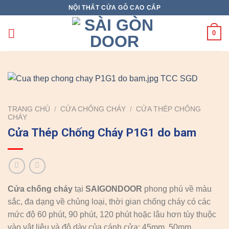
Skip
NỘI THẤT CỬA GỖ CAO CẤP
to
content
0
TRANG CHỦ
/
CỬA CHỐNG CHÁY
/
CỬA THÉP CHỐNG
CHÁY
Cửa Thép Chống Cháy P1G1 do bam
Cửa chống cháy
tại
SAIGONDOOR
phong phú về màu
sắc, đa dạng về chủng loại, thời gian chống cháy có các
mức độ 60 phút, 90 phút, 120 phút hoặc lâu hơn tùy thuộc
vào vật liệu và độ dày của cánh cửa: 45mm, 50mm.