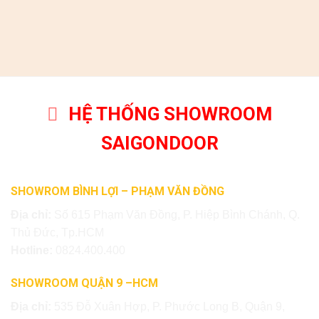
HỆ THỐNG SHOWROOM
SAIGONDOOR
SHOWROM BÌNH LỢI – PHẠM VĂN ĐỒNG
Địa chỉ:
Số 615 Phạm Văn Đồng, P. Hiệp Bình Chánh, Q.
Thủ Đức, Tp.HCM
Hotline:
0824.400.400
SHOWROOM QUẬN 9 –HCM
Địa chỉ:
535 Đỗ Xuân Hợp, P. Phước Long B, Quận 9,