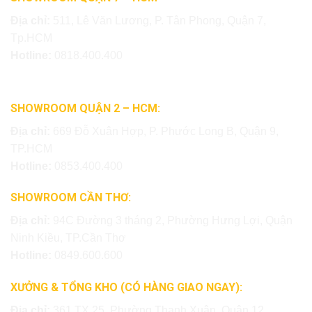
Địa chỉ:
511, Lê Văn Lương, P. Tân Phong, Quận 7,
Tp.HCM
Hotline:
0818.400.400
SHOWROOM QUẬN 2 – HCM:
Địa chỉ:
669 Đỗ Xuân Hợp, P. Phước Long B, Quận 9,
TP.HCM
Hotline:
0853.400.400
SHOWROOM CẦN THƠ:
Địa chỉ:
94C Đường 3 tháng 2, Phường Hưng Lợi, Quận
Ninh Kiều, TP.Cần Thơ
Hotline:
0849.600.600
XƯỞNG & TỔNG KHO (CÓ HÀNG GIAO NGAY):
Địa chỉ:
361 TX 25, Phường Thạnh Xuân, Quận 12,