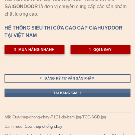
SAIGONDOOR
là đơn vị chuyên cung cấp các sản phẩm
chất lượng cao.
HỆ THỐNG SIÊU THỊ CỬA CAO CẤP GIAHUYDOOR
TẠI VIỆT NAM
MUA HÀNG NHANH
GỌI NGAY
ĐĂNG KÝ TƯ VẤN SẢN PHẨM
TẢI BẢNG GIÁ
Mã:
Cua-thep-chong-chay-P1G1-do-bam.jpg-TCC-SGD.jpg
Danh mục:
Cửa thép chống cháy