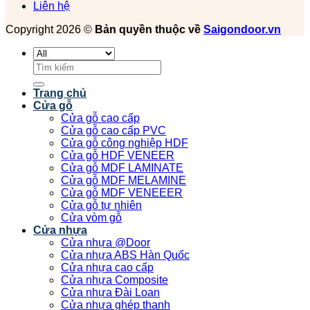
Liên hệ
Copyright 2026 ©
Bản quyền thuộc về
Saigondoor.vn
Tìm
kiếm:
Trang chủ
Cửa gỗ
Cửa gỗ cao cấp
Cửa gỗ cao cấp PVC
Cửa gỗ công nghiệp HDF
Cửa gỗ HDF VENEER
Cửa gỗ MDF LAMINATE
Cửa gỗ MDF MELAMINE
Cửa gỗ MDF VENEEER
Cửa gỗ tự nhiên
Cửa vòm gỗ
Cửa nhựa
Cửa nhựa @Door
Cửa nhựa ABS Hàn Quốc
Cửa nhựa cao cấp
Cửa nhựa Composite
Cửa nhựa Đài Loan
Cửa nhựa ghép thanh