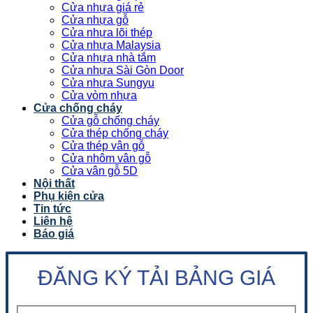
Cửa nhựa giá rẻ
Cửa nhựa gỗ
Cửa nhựa lõi thép
Cửa nhựa Malaysia
Cửa nhựa nhà tắm
Cửa nhựa Sài Gòn Door
Cửa nhựa Sungyu
Cửa vòm nhựa
Cửa chống cháy
Cửa gỗ chống cháy
Cửa thép chống cháy
Cửa thép vân gỗ
Cửa nhôm vân gỗ
Cửa vân gỗ 5D
Nội thất
Phụ kiện cửa
Tin tức
Liên hệ
Báo giá
ĐĂNG KÝ TẢI BẢNG GIÁ