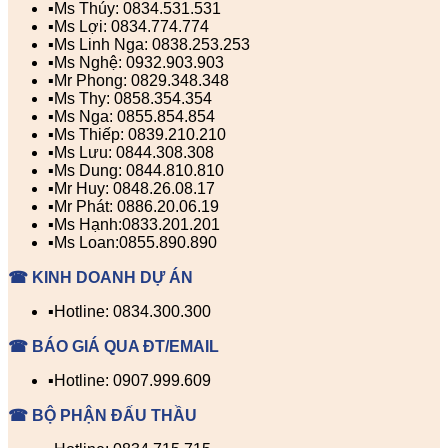
▪️Ms Thúy: 0834.531.531
▪️Ms Lợi: 0834.774.774
▪️Ms Linh Nga: 0838.253.253
▪️Ms Nghệ: 0932.903.903
▪️Mr Phong: 0829.348.348
▪️Ms Thy: 0858.354.354
▪️Ms Nga: 0855.854.854
▪️Ms Thiếp: 0839.210.210
▪️Ms Lưu: 0844.308.308
▪️Ms Dung: 0844.810.810
▪️Mr Huy: 0848.26.08.17
▪️Mr Phát: 0886.20.06.19
▪️Ms Hạnh:0833.201.201
▪️Ms Loan:0855.890.890
☎ KINH DOANH DỰ ÁN
▪️Hotline: 0834.300.300
☎ BÁO GIÁ QUA ĐT/EMAIL
▪️Hotline: 0907.999.609
☎ BỘ PHẬN ĐẤU THẦU