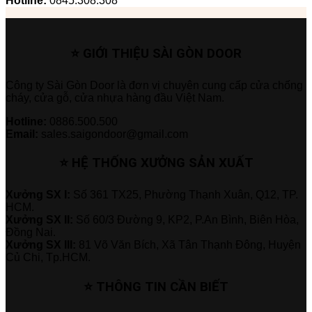
Hotline:
0845.308.308
⭐ GIỚI THIỆU SÀI GÒN DOOR
Công ty Sài Gòn Door là đơn vị chuyên cung cấp cửa chống
cháy, cửa gỗ, cửa nhựa hàng đầu Việt Nam.
Hotline:
0886.500.500
Email:
sales.saigondoor@gmail.com
⭐ HỆ THỐNG XƯỞNG SẢN XUẤT
Xưởng SX I:
Số 361 TX25, Phường Thạnh Xuân, Q12, TP.
HCM.
Xưởng SX II:
Số 60/3 Đường 9, KP2, P.An Bình, Biên Hòa,
Đồng Nai.
Xưởng SX III:
81 Võ Văn Bích, Xã Tân Thạnh Đông, Huyện
Củ Chi, Tp.HCM.
⭐ THÔNG TIN CẦN BIẾT