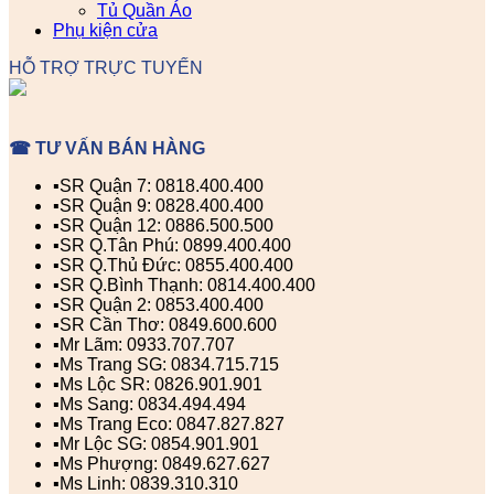
Tủ Quần Áo
Phụ kiện cửa
HỖ TRỢ TRỰC TUYẾN
☎ TƯ VẤN BÁN HÀNG
▪️SR Quận 7: 0818.400.400
▪️SR Quận 9: 0828.400.400
▪️SR Quận 12: 0886.500.500
▪️SR Q.Tân Phú: 0899.400.400
▪️SR Q.Thủ Đức: 0855.400.400
▪️SR Q.Bình Thạnh: 0814.400.400
▪️SR Quận 2: 0853.400.400
▪️SR Cần Thơ: 0849.600.600
▪️Mr Lãm: 0933.707.707
▪️Ms Trang SG: 0834.715.715
▪️Ms Lộc SR: 0826.901.901
▪️Ms Sang: 0834.494.494
▪️Ms Trang Eco: 0847.827.827
▪️Mr Lộc SG: 0854.901.901
▪️Ms Phượng: 0849.627.627
▪️Ms Linh: 0839.310.310