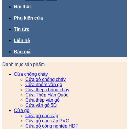
Nội thất
Phụ kiện cửa
Tin tức
Liên hệ
Báo giá
Danh mục sản phẩm
Cửa chống cháy
Cửa gỗ chống cháy
Cửa nhôm vân gỗ
Cửa thép chống cháy
Cửa Thép Hàn Quốc
Cửa thép vân gỗ
Cửa vân gỗ 5D
Cửa gỗ
Cửa gỗ cao cấp
Cửa gỗ cao cấp PVC
Cửa gỗ công nghiệp HDF