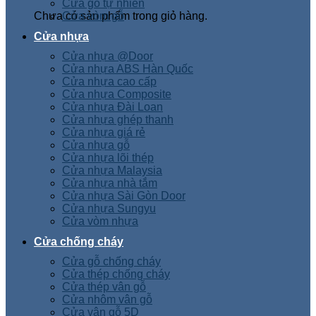
Cửa gỗ tự nhiên
Chưa có sản phẩm trong giỏ hàng.
Cửa vòm gỗ
Cửa nhựa
Cửa nhựa @Door
Cửa nhựa ABS Hàn Quốc
Cửa nhựa cao cấp
Cửa nhựa Composite
Cửa nhựa Đài Loan
Cửa nhựa ghép thanh
Cửa nhựa giá rẻ
Cửa nhựa gỗ
Cửa nhựa lõi thép
Cửa nhựa Malaysia
Cửa nhựa nhà tắm
Cửa nhựa Sài Gòn Door
Cửa nhựa Sungyu
Cửa vòm nhựa
Cửa chống cháy
Cửa gỗ chống cháy
Cửa thép chống cháy
Cửa thép vân gỗ
Cửa nhôm vân gỗ
Cửa vân gỗ 5D