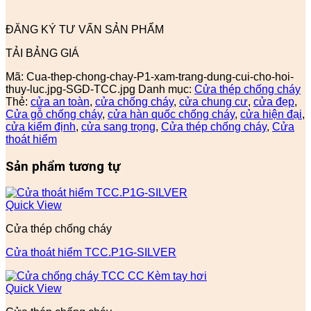
ĐĂNG KÝ TƯ VẤN SẢN PHẨM
TẢI BẢNG GIÁ
Mã:
Cua-thep-chong-chay-P1-xam-trang-dung-cui-cho-hoi-
thuy-luc.jpg-SGD-TCC.jpg
Danh mục:
Cửa thép chống cháy
Thẻ:
cửa an toàn
,
cửa chống cháy
,
cửa chung cư
,
cửa đẹp
,
Cửa gỗ chống cháy
,
cửa hàn quốc chống cháy
,
cửa hiện đại
,
cửa kiểm định
,
cửa sang trọng
,
Cửa thép chống cháy
,
Cửa
thoát hiểm
Sản phẩm tương tự
Quick View
Cửa thép chống cháy
Cửa thoát hiểm TCC.P1G-SILVER
Quick View