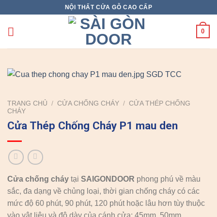
Skip
NỘI THẤT CỬA GỖ CAO CẤP
to
content
0
TRANG CHỦ
/
CỬA CHỐNG CHÁY
/
CỬA THÉP CHỐNG
CHÁY
Cửa Thép Chống Cháy P1 mau den
Cửa chống cháy
tại
SAIGONDOOR
phong phú về màu
sắc, đa dạng về chủng loại, thời gian chống cháy có các
mức độ 60 phút, 90 phút, 120 phút hoặc lâu hơn tùy thuộc
vào vật liệu và độ dày của cánh cửa: 45mm, 50mm.