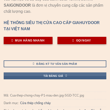
SAIGONDOOR
là đơn vị chuyên cung cấp các sản phẩm
chất lượng cao.
HỆ THỐNG SIÊU THỊ CỬA CAO CẤP GIAHUYDOOR
TẠI VIỆT NAM
MUA HÀNG NHANH
GỌI NGAY
ĐĂNG KÝ TƯ VẤN SẢN PHẨM
TẢI BẢNG GIÁ
Mã:
Cua-thep-chong-chay-P1-mau-den.jpg-SGD-TCC.jpg
Danh mục:
Cửa thép chống cháy