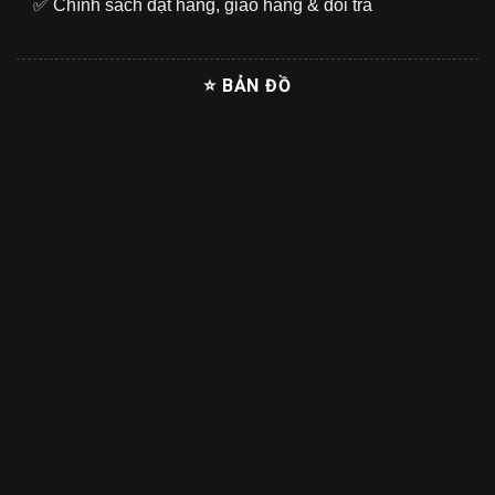
✅
Chính sách đặt hàng, giao hàng & đổi trả
⭐ BẢN ĐỒ