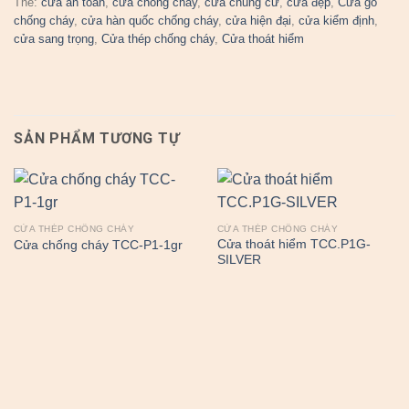
Thẻ:
cửa an toàn
,
cửa chống cháy
,
cửa chung cư
,
cửa đẹp
,
Cửa gỗ
chống cháy
,
cửa hàn quốc chống cháy
,
cửa hiện đại
,
cửa kiểm định
,
cửa sang trọng
,
Cửa thép chống cháy
,
Cửa thoát hiểm
SẢN PHẨM TƯƠNG TỰ
CỬA THÉP CHỐNG CHÁY
CỬA THÉP CHỐNG CHÁY
Cửa thoát hiểm TCC.P1G-
Cửa chống cháy TCC-P1-1gr
SILVER