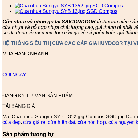
Cửa nhựa và nhựa gỗ tại SAIGONDOOR
là thương hiệu sả
cửa nhựa và hỗ hợp nhựa chất lượng cao, giá thành rẻ nhất v
sự đa dạng về mẫu mã, loại cửa gỗ và cả phân khúc giá thành
HỆ THỐNG SIÊU THỊ CỬA CAO CẤP GIAHUYDOOR TẠI V
MUA HÀNG NHANH
GỌI NGAY
ĐĂNG KÝ TƯ VẤN SẢN PHẨM
TẢI BẢNG GIÁ
Mã:
Cua-nhua-Sungyu-SYB-1352.jpg-Compos-SGD.jpg
Danh
cửa đẹp
,
cửa giá rẻ
,
cửa hiện đại
,
cửa hổn hợp
,
cửa nguyên k
Sản phẩm tương tự