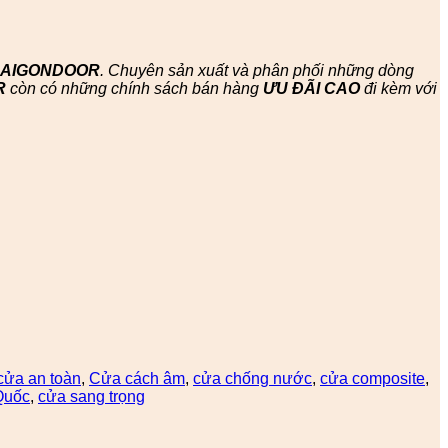
SAIGONDOOR
. Chuyên sản xuất và phân phối những dòng
R
còn có những chính sách bán hàng
ƯU ĐÃI
CAO
đi kèm với
cửa an toàn
,
Cửa cách âm
,
cửa chống nước
,
cửa composite
,
Quốc
,
cửa sang trọng