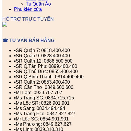
Tủ Quần Áo
Phụ kiện cửa
HỖ TRỢ TRỰC TUYẾN
☎ TƯ VẤN BÁN HÀNG
▪️SR Quận 7: 0818.400.400
▪️SR Quận 9: 0828.400.400
▪️SR Quận 12: 0886.500.500
▪️SR Q.Tân Phú: 0899.400.400
▪️SR Q.Thủ Đức: 0855.400.400
▪️SR Q.Bình Thạnh: 0814.400.400
▪️SR Quận 2: 0853.400.400
▪️SR Cần Thơ: 0849.600.600
▪️Mr Lãm: 0933.707.707
▪️Ms Trang SG: 0834.715.715
▪️Ms Lộc SR: 0826.901.901
▪️Ms Sang: 0834.494.494
▪️Ms Trang Eco: 0847.827.827
▪️Mr Lộc SG: 0854.901.901
▪️Ms Phượng: 0849.627.627
▪️Ms Linh: 0839.310.310