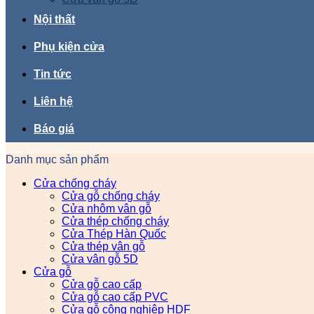
Nội thất
Phụ kiện cửa
Tin tức
Liên hệ
Báo giá
Danh mục sản phẩm
Cửa chống cháy
Cửa gỗ chống cháy
Cửa nhôm vân gỗ
Cửa thép chống cháy
Cửa Thép Hàn Quốc
Cửa thép vân gỗ
Cửa vân gỗ 5D
Cửa gỗ
Cửa gỗ cao cấp
Cửa gỗ cao cấp PVC
Cửa gỗ công nghiệp HDF