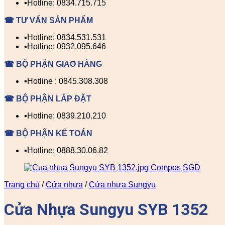
▪️Hotline: 0834.715.715
☎ TƯ VẤN SẢN PHẨM
▪️Hotline: 0834.531.531
▪️Hotline: 0932.095.646
☎ BỘ PHẬN GIAO HÀNG
▪️Hotline : 0845.308.308
☎ BỘ PHẬN LẮP ĐẶT
▪️Hotline: 0839.210.210
☎ BỘ PHẬN KẾ TOÁN
▪️Hotline: 0888.30.06.82
Trang chủ
/
Cửa nhựa
/
Cửa nhựa Sungyu
Cửa Nhựa Sungyu SYB 1352