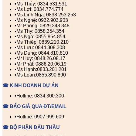
▪️Ms Thúy: 0834.531.531
▪️Ms Lợi: 0834.774.774
▪️Ms Linh Nga: 0838.253.253
▪️Ms Nghệ: 0932.903.903
▪️Mr Phong: 0829.348.348
▪️Ms Thy: 0858.354.354
▪️Ms Nga: 0855.854.854
▪️Ms Thiếp: 0839.210.210
▪️Ms Lưu: 0844.308.308
▪️Ms Dung: 0844.810.810
▪️Mr Huy: 0848.26.08.17
▪️Mr Phát: 0886.20.06.19
▪️Ms Hạnh:0833.201.201
▪️Ms Loan:0855.890.890
☎ KINH DOANH DỰ ÁN
▪️Hotline: 0834.300.300
☎ BÁO GIÁ QUA ĐT/EMAIL
▪️Hotline: 0907.999.609
☎ BỘ PHẬN ĐẤU THẦU