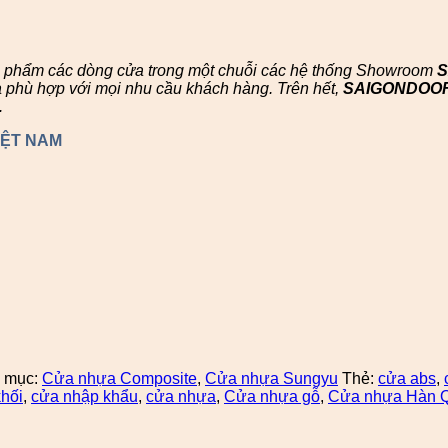
n phẩm các dòng cửa trong một chuỗi các hệ thống Showroom
à phù hợp với mọi nhu cầu khách hàng. Trên hết,
SAIGONDOO
.
IỆT NAM
 mục:
Cửa nhựa Composite
,
Cửa nhựa Sungyu
Thẻ:
cửa abs
,
hối
,
cửa nhập khẩu
,
cửa nhựa
,
Cửa nhựa gỗ
,
Cửa nhựa Hàn 