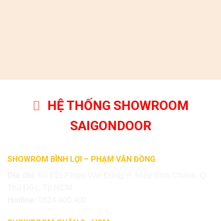
HỆ THỐNG SHOWROOM
SAIGONDOOR
SHOWROM BÌNH LỢI – PHẠM VĂN ĐỒNG
Địa chỉ:
Số 615 Phạm Văn Đồng, P. Hiệp Bình Chánh, Q.
Thủ Đức, Tp.HCM
Hotline:
0824.400.400