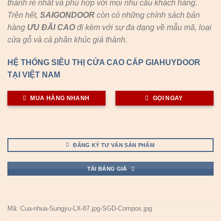
thành rẻ nhất và phù hợp với mọi nhu cầu khách hàng.
Trên hết,
SAIGONDOOR
còn có những chính sách bán
hàng
ƯU ĐÃI
CAO
đi kèm với sự đa dạng về mẫu mã, loại
cửa gỗ và cả phân khúc giá thành.
HỆ THỐNG SIÊU THỊ CỬA CAO CẤP GIAHUYDOOR
TẠI VIỆT NAM
MUA HÀNG NHANH
GỌI NGAY
ĐĂNG KÝ TƯ VẤN SẢN PHẨM
TẢI BẢNG GIÁ
Mã:
Cua-nhua-Sungyu-LX-87.jpg-SGD-Compos.jpg