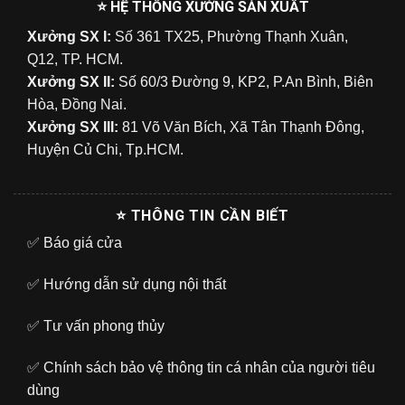
⭐ HỆ THỐNG XƯỞNG SẢN XUẤT
Xưởng SX I:
Số 361 TX25, Phường Thạnh Xuân,
Q12, TP. HCM.
Xưởng SX II:
Số 60/3 Đường 9, KP2, P.An Bình, Biên
Hòa, Đồng Nai.
Xưởng SX III:
81 Võ Văn Bích, Xã Tân Thạnh Đông,
Huyện Củ Chi, Tp.HCM.
⭐ THÔNG TIN CẦN BIẾT
✅
Báo giá cửa
✅
Hướng dẫn sử dụng nội thất
✅
Tư vấn phong thủy
✅
Chính sách bảo vệ thông tin cá nhân của người tiêu
dùng