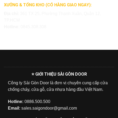
XƯỞNG & TỔNG KHO (CÓ HÀNG GIAO NGAY):
Địa chỉ:
361 TX 25, Phường Thạnh Xuân, Quận 12,
TP.HCM
Hotline:
0845.308.308
⭐ GIỚI THIỆU SÀI GÒN DOOR
Công ty Sài Gòn Door là đơn vị chuyên cung cấp cửa
chống cháy, cửa gỗ, cửa nhựa hàng đầu Việt Nam.
Hotline:
0886.500.500
Email:
sales.saigondoor@gmail.com