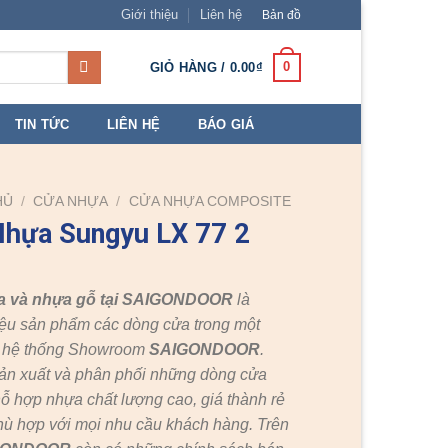
Giới thiệu
Liên hệ
Bản đồ
0
GIỎ HÀNG /
0.00
₫
TIN TỨC
LIÊN HỆ
BÁO GIÁ
HỦ
/
CỬA NHỰA
/
CỬA NHỰA COMPOSITE
hựa Sungyu LX 77 2
a và nhựa gỗ tại SAIGONDOOR
là
ệu sản phẩm các dòng cửa trong một
c hệ thống Showroom
SAIGONDOOR
.
ản xuất và phân phối những dòng cửa
ỗ hợp nhựa chất lượng cao, giá thành rẻ
hù hợp với mọi nhu cầu khách hàng. Trên