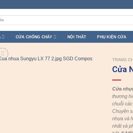
A
CỬA CHỐNG CHÁY
NỘI THẤT
PHỤ KIỆN CỬA
TRANG C
Cửa N
Cửa nhự
thương hi
chuỗi cá
Chuyên s
nhựa và h
nhất và p