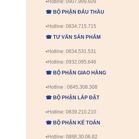
▪️Hotline: 0907.999.609
☎ BỘ PHẬN ĐẤU THẦU
▪️Hotline: 0834.715.715
☎ TƯ VẤN SẢN PHẨM
▪️Hotline: 0834.531.531
▪️Hotline: 0932.095.646
☎ BỘ PHẬN GIAO HÀNG
▪️Hotline : 0845.308.308
☎ BỘ PHẬN LẮP ĐẶT
▪️Hotline: 0839.210.210
☎ BỘ PHẬN KẾ TOÁN
▪️Hotline: 0888.30.06.82