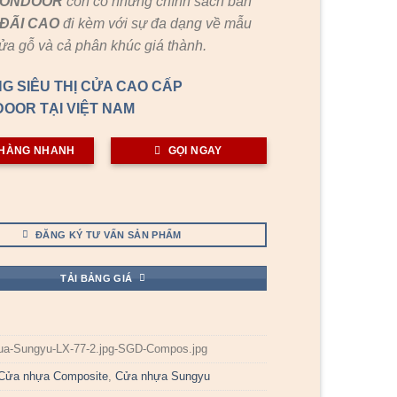
GONDOOR
còn có những chính sách bán
ĐÃI
CAO
đi kèm với sự đa dạng về mẫu
cửa gỗ và cả phân khúc giá thành.
G SIÊU THỊ CỬA CAO CẤP
OOR TẠI VIỆT NAM
HÀNG NHANH
GỌI NGAY
ĐĂNG KÝ TƯ VẤN SẢN PHẨM
TẢI BẢNG GIÁ
ua-Sungyu-LX-77-2.jpg-SGD-Compos.jpg
Cửa nhựa Composite
,
Cửa nhựa Sungyu