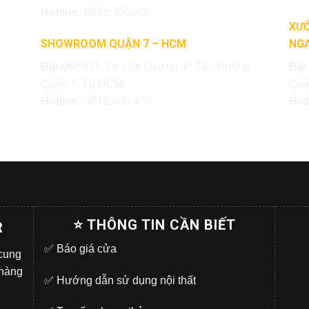
Hotline:
0855.400.400
XƯỞ
SHOWROOM QUẬN 7 – HCM
NGA
Địa chỉ:
511, Lê Văn Lương, P. Tân Phong,
Địa
Quận 7, Tp.HCM
Quậ
Hotline:
0818.400.400
Hot
⭐ THÔNG TIN CẦN BIẾT
R
✅
Báo giá cửa
 cung
 hàng
✅
Hướng dẫn sử dụng nội thất