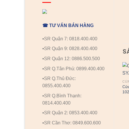
☎ TƯ VẤN BÁN HÀNG
▪️SR Quận 7: 0818.400.400
▪️SR Quận 9: 0828.400.400
S
▪️SR Quận 12: 0886.500.500
▪️SR Q.Tân Phú: 0899.400.400
▪️SR Q.Thủ Đức:
CỬA
0855.400.400
Cửa
10
▪️SR Q.Bình Thạnh:
0814.400.400
▪️SR Quận 2: 0853.400.400
CỬA NHỰA COMPOSITE
CỬA NHỰA COMPOSITE
▪️SR Cần Thơ: 0849.600.600
Cửa nhựa Composite 13
Cửa nhựa Composite 9