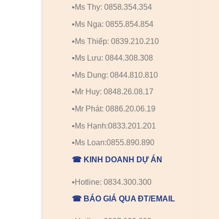
▪️Ms Thy: 0858.354.354
▪️Ms Nga: 0855.854.854
▪️Ms Thiếp: 0839.210.210
▪️Ms Lưu: 0844.308.308
▪️Ms Dung: 0844.810.810
▪️Mr Huy: 0848.26.08.17
▪️Mr Phát: 0886.20.06.19
▪️Ms Hạnh:0833.201.201
▪️Ms Loan:0855.890.890
☎ KINH DOANH DỰ ÁN
▪️Hotline: 0834.300.300
☎ BÁO GIÁ QUA ĐT/EMAIL