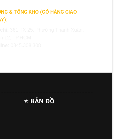
NG & TỔNG KHO (CÓ HÀNG GIAO
Y):
 chỉ:
361 TX 25, Phường Thạnh Xuân,
n 12, TP.HCM
line:
0845.308.308
⭐ BẢN ĐỒ