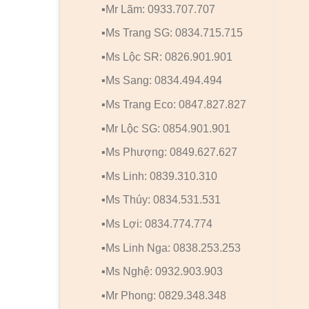
▪️Mr Lãm: 0933.707.707
▪️Ms Trang SG: 0834.715.715
▪️Ms Lộc SR: 0826.901.901
▪️Ms Sang: 0834.494.494
▪️Ms Trang Eco: 0847.827.827
▪️Mr Lộc SG: 0854.901.901
▪️Ms Phượng: 0849.627.627
▪️Ms Linh: 0839.310.310
▪️Ms Thúy: 0834.531.531
▪️Ms Lợi: 0834.774.774
▪️Ms Linh Nga: 0838.253.253
▪️Ms Nghệ: 0932.903.903
▪️Mr Phong: 0829.348.348