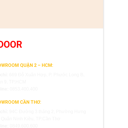
DOOR
OWROOM QUẬN 2 – HCM:
 chỉ:
669 Đỗ Xuân Hợp, P. Phước Long B,
n 9, TP.HCM
line:
0853.400.400
OWROOM CẦN THƠ:
 chỉ:
94C Đường 3 tháng 2, Phường Hưng
, Quận Ninh Kiều, TP.Cần Thơ
line:
0849.600.600