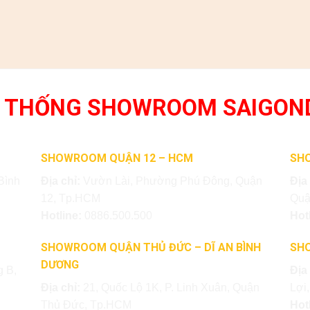
 THỐNG SHOWROOM SAIGON
SHOWROOM QUẬN 12 – HCM
SH
Bình
Địa chỉ:
Vườn Lài, Phường Phú Đông, Quận
Địa
12, Tp.HCM
Quậ
Hotline:
0886.500.500
Hot
SHOWROOM QUẬN THỦ ĐỨC – DĨ AN BÌNH
SH
DƯƠNG
 B,
Địa
Địa chỉ:
21, Quốc Lộ 1K, P. Linh Xuân, Quận
Lợi
Thủ Đức, Tp.HCM
Hot