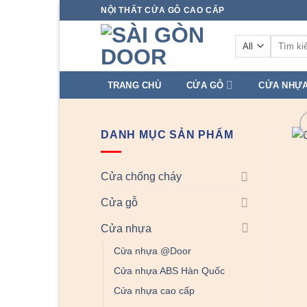
Skip
NỘI THẤT CỬA GỖ CAO CẤP
to
Tìm
content
kiếm:
TRANG CHỦ
CỬA GỖ
CỬA NHỰ
DANH MỤC SẢN PHẨM
Cửa chống cháy
Cửa gỗ
Cửa nhựa
Cửa nhựa @Door
Cửa nhựa ABS Hàn Quốc
Cửa nhựa cao cấp