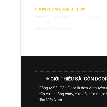
SHOWROOM QUẬN 8 – HCM
Địa chỉ:
1194 Phạm Thế Hiển, Quận 8,
TP.HCM
Hotline:
0899.400.400
⭐ GIỚI THIỆU SÀI GÒN DOO
Công ty Sài Gòn Door là đơn vị chuyên
cấp cửa chống cháy, cửa gỗ, cửa nhựa
đầu Việt Nam.