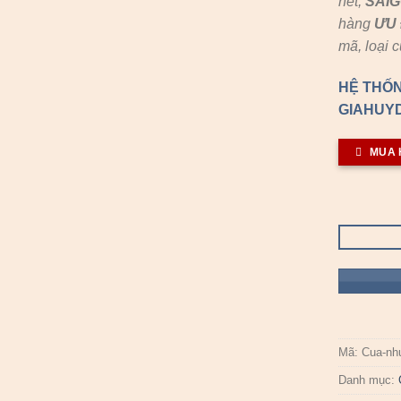
hết,
SAI
hàng
ƯU 
mã, loại 
HỆ THỐN
GIAHUYD
MUA 
Mã:
Cua-nh
Danh mục: