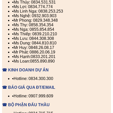
▪️Ms Thúy: 0834.531.531
▪️Ms Lợi: 0834.774.774
▪️Ms Linh Nga: 0838.253.253
▪️Ms Nghệ: 0932.903.903
▪️Mr Phong: 0829.348.348
▪️Ms Thy: 0858.354.354
▪️Ms Nga: 0855.854.854
▪️Ms Thiếp: 0839.210.210
▪️Ms Lưu: 0844.308.308
▪️Ms Dung: 0844.810.810
▪️Mr Huy: 0848.26.08.17
▪️Mr Phát: 0886.20.06.19
▪️Ms Hạnh:0833.201.201
▪️Ms Loan:0855.890.890
☎ KINH DOANH DỰ ÁN
▪️Hotline: 0834.300.300
☎ BÁO GIÁ QUA ĐT/EMAIL
▪️Hotline: 0907.999.609
☎ BỘ PHẬN ĐẤU THẦU