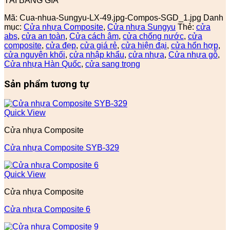
TẢI BẢNG GIÁ
Mã:
Cua-nhua-Sungyu-LX-49.jpg-Compos-SGD_1.jpg
Danh
mục:
Cửa nhựa Composite
,
Cửa nhựa Sungyu
Thẻ:
cửa
abs
,
cửa an toàn
,
Cửa cách âm
,
cửa chống nước
,
cửa
composite
,
cửa đẹp
,
cửa giá rẻ
,
cửa hiện đại
,
cửa hổn hợp
,
cửa nguyên khối
,
cửa nhập khẩu
,
cửa nhựa
,
Cửa nhựa gỗ
,
Cửa nhựa Hàn Quốc
,
cửa sang trọng
Sản phẩm tương tự
Quick View
Cửa nhựa Composite
Cửa nhựa Composite SYB-329
Quick View
Cửa nhựa Composite
Cửa nhựa Composite 6