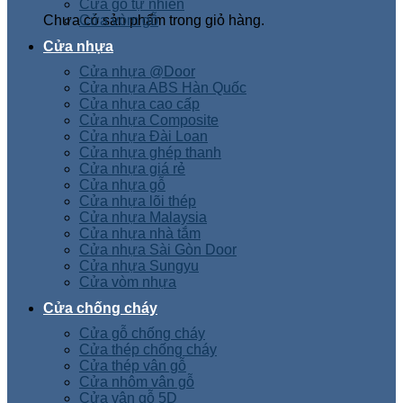
Cửa gỗ tự nhiên
Chưa có sản phẩm trong giỏ hàng.
Cửa vòm gỗ
Cửa nhựa
Cửa nhựa @Door
Cửa nhựa ABS Hàn Quốc
Cửa nhựa cao cấp
Cửa nhựa Composite
Cửa nhựa Đài Loan
Cửa nhựa ghép thanh
Cửa nhựa giá rẻ
Cửa nhựa gỗ
Cửa nhựa lõi thép
Cửa nhựa Malaysia
Cửa nhựa nhà tắm
Cửa nhựa Sài Gòn Door
Cửa nhựa Sungyu
Cửa vòm nhựa
Cửa chống cháy
Cửa gỗ chống cháy
Cửa thép chống cháy
Cửa thép vân gỗ
Cửa nhôm vân gỗ
Cửa vân gỗ 5D