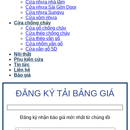
Cửa nhựa nhà tắm
Cửa nhựa Sài Gòn Door
Cửa nhựa Sungyu
Cửa vòm nhựa
Cửa chống cháy
Cửa gỗ chống cháy
Cửa thép chống cháy
Cửa thép vân gỗ
Cửa nhôm vân gỗ
Cửa vân gỗ 5D
Nội thất
Phụ kiện cửa
Tin tức
Liên hệ
Báo giá
ĐĂNG KÝ TẢI BẢNG GIÁ
Đăng ký nhận báo giá mới nhất từ chúng tôi