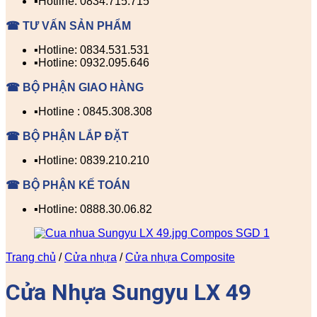
▪️Hotline: 0834.715.715
☎ TƯ VẤN SẢN PHẨM
▪️Hotline: 0834.531.531
▪️Hotline: 0932.095.646
☎ BỘ PHẬN GIAO HÀNG
▪️Hotline : 0845.308.308
☎ BỘ PHẬN LẮP ĐẶT
▪️Hotline: 0839.210.210
☎ BỘ PHẬN KẾ TOÁN
▪️Hotline: 0888.30.06.82
Trang chủ
/
Cửa nhựa
/
Cửa nhựa Composite
Cửa Nhựa Sungyu LX 49