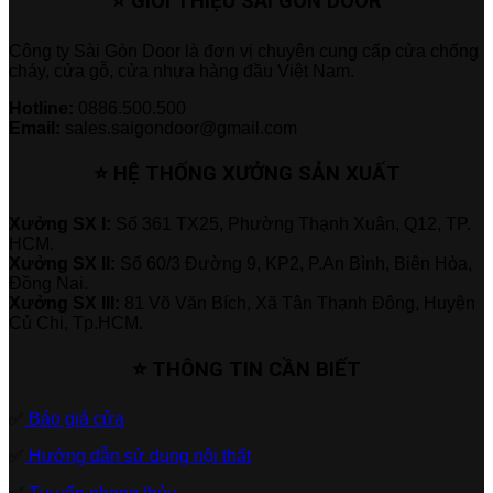
⭐ GIỚI THIỆU SÀI GÒN DOOR
Công ty Sài Gòn Door là đơn vị chuyên cung cấp cửa chống
cháy, cửa gỗ, cửa nhựa hàng đầu Việt Nam.
Hotline:
0886.500.500
Email:
sales.saigondoor@gmail.com
⭐ HỆ THỐNG XƯỞNG SẢN XUẤT
Xưởng SX I:
Số 361 TX25, Phường Thạnh Xuân, Q12, TP.
HCM.
Xưởng SX II:
Số 60/3 Đường 9, KP2, P.An Bình, Biên Hòa,
Đồng Nai.
Xưởng SX III:
81 Võ Văn Bích, Xã Tân Thạnh Đông, Huyện
Củ Chi, Tp.HCM.
⭐ THÔNG TIN CẦN BIẾT
✅
Báo giá cửa
✅
Hướng dẫn sử dụng nội thất