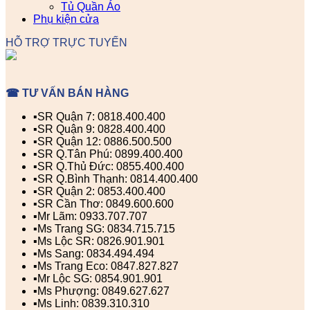
Tủ Quần Áo
Phụ kiện cửa
HỖ TRỢ TRỰC TUYẾN
☎ TƯ VẤN BÁN HÀNG
▪️SR Quận 7: 0818.400.400
▪️SR Quận 9: 0828.400.400
▪️SR Quận 12: 0886.500.500
▪️SR Q.Tân Phú: 0899.400.400
▪️SR Q.Thủ Đức: 0855.400.400
▪️SR Q.Bình Thạnh: 0814.400.400
▪️SR Quận 2: 0853.400.400
▪️SR Cần Thơ: 0849.600.600
▪️Mr Lãm: 0933.707.707
▪️Ms Trang SG: 0834.715.715
▪️Ms Lộc SR: 0826.901.901
▪️Ms Sang: 0834.494.494
▪️Ms Trang Eco: 0847.827.827
▪️Mr Lộc SG: 0854.901.901
▪️Ms Phượng: 0849.627.627
▪️Ms Linh: 0839.310.310