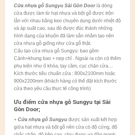
Cửa nhựa gỗ Sungyu
Sài Gòn Door
là dòng
cửa được làm từ hạt nhựa và bột gỗ được trộn
lẫn với nhau bằng keo chuyên dụng dưới nhiệt độ
và áp suất cao, sau đó được đúc thành những
hình dạng của khuôn đã làm sẵn nhằm tạo nên
cửa nhựa gỗ giống như cửa gỗ thật.
Cấu tạo cửa nhựa gỗ Sungyu: bao gồm
Cánh+khung bao + nẹp chỉ . Ngoài ra còn có thêm
phụ kiện như ổ khóa, tay cầm, cục chặn cửa…
Kích thước tiêu chuẩn cửa : 800x2100mm hoặc
900x2200mm (khách hàng có thể đặt kích thước
cửa theo yêu cầu thực tế công trình)
Ưu điểm cửa nhựa gỗ Sungyu tại Sài
Gòn Door;
+
Cửa nhựa gỗ Sungyu
được sản xuất kết hợp
giữa hạt nhựa và bột gỗ nên cửa có độ cứng, độ
chắc chắn, độ bền cao, chịu được va đập mạnh