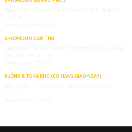
SHOWROOM QUẬN 2 – HCM:
Địa chỉ:
669 Đỗ Xuân Hợp, P. Phước Long B, Quận 9,
TP.HCM
Hotline:
0853.400.400
SHOWROOM CẦN THƠ:
Địa chỉ:
94C Đường 3 tháng 2, Phường Hưng Lợi, Quận
Ninh Kiều, TP.Cần Thơ
Hotline:
0849.600.600
XƯỞNG & TỔNG KHO (CÓ HÀNG GIAO NGAY):
Địa chỉ:
361 TX 25, Phường Thạnh Xuân, Quận 12,
TP.HCM
Hotline:
0845.308.308