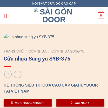
Skip
NỘI THẤT CỬA GỖ CAO CẤP
X
to
content
0
TRANG CHỦ
/
CỬA NHỰA
/
CỬA NHỰA SUNGYU
Cửa nhựa Sung yu SYB-375
HỆ THỐNG SIÊU THỊ CỬA CAO CẤP GIAHUYDOOR
TẠI VIỆT NAM
MUA HÀNG NHANH
GỌI NGAY