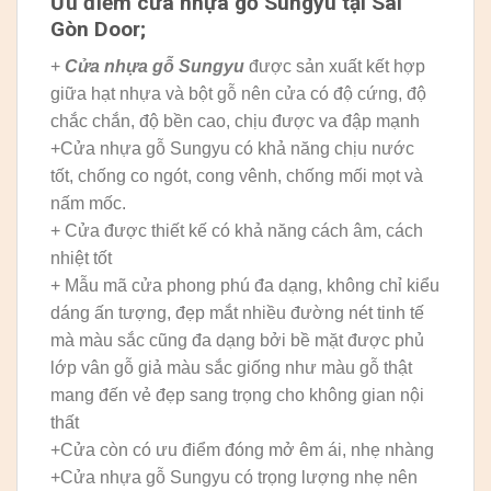
Ưu điểm cửa nhựa gỗ Sungyu tại Sài
Gòn Door;
+
Cửa nhựa gỗ Sungyu
được sản xuất kết hợp
giữa hạt nhựa và bột gỗ nên cửa có độ cứng, độ
chắc chắn, độ bền cao, chịu được va đập mạnh
+Cửa nhựa gỗ Sungyu có khả năng chịu nước
tốt, chống co ngót, cong vênh, chống mối mọt và
nấm mốc.
+ Cửa được thiết kế có khả năng cách âm, cách
nhiệt tốt
+ Mẫu mã cửa phong phú đa dạng, không chỉ kiểu
dáng ấn tượng, đẹp mắt nhiều đường nét tinh tế
mà màu sắc cũng đa dạng bởi bề mặt được phủ
lớp vân gỗ giả màu sắc giống như màu gỗ thật
mang đến vẻ đẹp sang trọng cho không gian nội
thất
+Cửa còn có ưu điểm đóng mở êm ái, nhẹ nhàng
+Cửa nhựa gỗ Sungyu có trọng lượng nhẹ nên