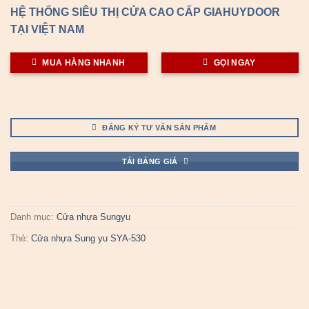
HỆ THỐNG SIÊU THỊ CỬA CAO CẤP GIAHUYDOOR
TẠI VIỆT NAM
MUA HÀNG NHANH
GỌI NGAY
ĐĂNG KÝ TƯ VẤN SẢN PHẨM
TẢI BẢNG GIÁ
Danh mục:
Cửa nhựa Sungyu
Thẻ:
Cửa nhựa Sung yu SYA-530