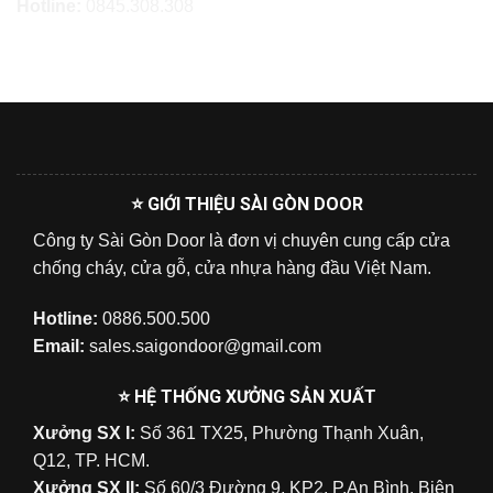
Hotline:
0845.308.308
⭐ GIỚI THIỆU SÀI GÒN DOOR
Công ty Sài Gòn Door là đơn vị chuyên cung cấp cửa
chống cháy, cửa gỗ, cửa nhựa hàng đầu Việt Nam.
Hotline:
0886.500.500
Email:
sales.saigondoor@gmail.com
⭐ HỆ THỐNG XƯỞNG SẢN XUẤT
Xưởng SX I:
Số 361 TX25, Phường Thạnh Xuân,
Q12, TP. HCM.
Xưởng SX II:
Số 60/3 Đường 9, KP2, P.An Bình, Biên