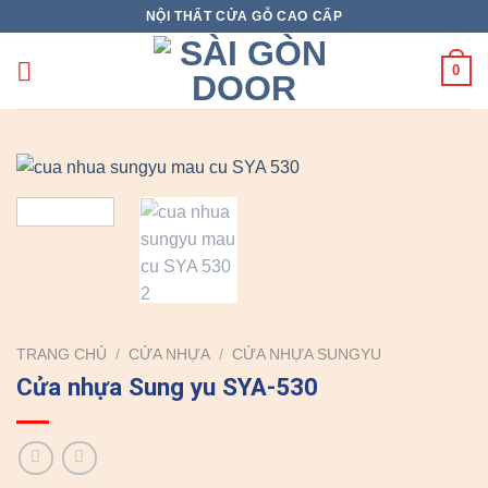
Skip
NỘI THẤT CỬA GỖ CAO CẤP
to
content
0
TRANG CHỦ
/
CỬA NHỰA
/
CỬA NHỰA SUNGYU
Cửa nhựa Sung yu SYA-530