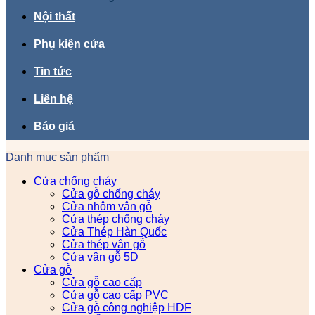
Nội thất
Phụ kiện cửa
Tin tức
Liên hệ
Báo giá
Danh mục sản phẩm
Cửa chống cháy
Cửa gỗ chống cháy
Cửa nhôm vân gỗ
Cửa thép chống cháy
Cửa Thép Hàn Quốc
Cửa thép vân gỗ
Cửa vân gỗ 5D
Cửa gỗ
Cửa gỗ cao cấp
Cửa gỗ cao cấp PVC
Cửa gỗ công nghiệp HDF