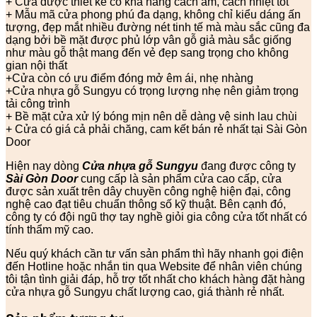
+ Cửa được thiết kế có khả năng cách âm, cách nhiệt tốt
+ Mẫu mã cửa phong phú đa dạng, không chỉ kiểu dáng ấn
tượng, đẹp mắt nhiều đường nét tinh tế mà màu sắc cũng đa
dạng bởi bề mặt được phủ lớp vân gỗ giả màu sắc giống
như màu gỗ thật mang đến vẻ đẹp sang trọng cho không
gian nội thất
+Cửa còn có ưu điểm đóng mở êm ái, nhẹ nhàng
+Cửa nhựa gỗ Sungyu có trọng lượng nhẹ nên giảm trọng
tải công trình
+ Bề mặt cửa xử lý bóng mịn nên dễ dàng vệ sinh lau chùi
+ Cửa có giá cả phải chăng, cam kết bán rẻ nhất tại Sài Gòn
Door
Hiện nay dòng
Cửa nhựa gỗ Sungyu
đang được công ty
Sài Gòn Door
cung cấp là sản phẩm cửa cao cấp, cửa
được sản xuất trên dây chuyền công nghệ hiện đại, công
nghệ cao đạt tiêu chuẩn thông số kỹ thuật. Bên cạnh đó,
công ty có đội ngũ thợ tay nghề giỏi gia công cửa tốt nhất có
tính thẩm mỹ cao.
Nếu quý khách cần tư vấn sản phẩm thì hãy nhanh gọi điện
đến Hotline hoặc nhắn tin qua Website để nhân viên chúng
tôi tận tình giải đáp, hỗ trợ tốt nhất cho khách hàng đặt hàng
cửa nhựa gỗ Sungyu chất lượng cao, giá thành rẻ nhất.