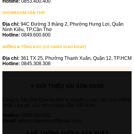
Hotline:
0853.400.400
SHOWROOM CẦN THƠ:
Địa chỉ:
94C Đường 3 tháng 2, Phường Hưng Lợi, Quận
Ninh Kiều, TP.Cần Thơ
Hotline:
0849.600.600
XƯỞNG & TỔNG KHO (CÓ HÀNG GIAO NGAY):
Địa chỉ:
361 TX 25, Phường Thạnh Xuân, Quận 12, TP.HCM
Hotline:
0845.308.308
⭐ GIỚI THIỆU SÀI GÒN DOOR
Công ty Sài Gòn Door là đơn vị chuyên cung cấp cửa chống
cháy, cửa gỗ, cửa nhựa hàng đầu Việt Nam.
Hotline:
0886.500.500
Email:
sales.saigondoor@gmail.com
⭐ HỆ THỐNG XƯỞNG SẢN XUẤT