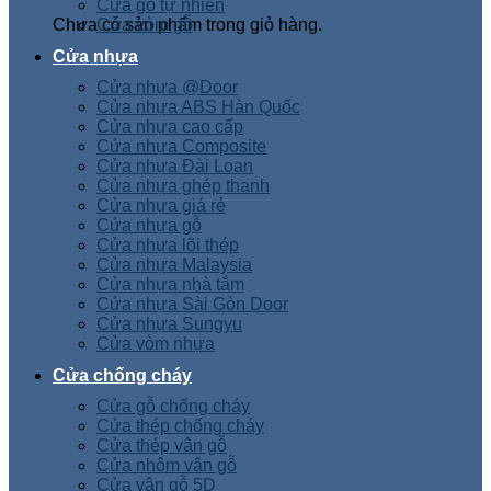
Cửa gỗ tự nhiên
Chưa có sản phẩm trong giỏ hàng.
Cửa vòm gỗ
Cửa nhựa
Cửa nhựa @Door
Cửa nhựa ABS Hàn Quốc
Cửa nhựa cao cấp
Cửa nhựa Composite
Cửa nhựa Đài Loan
Cửa nhựa ghép thanh
Cửa nhựa giá rẻ
Cửa nhựa gỗ
Cửa nhựa lõi thép
Cửa nhựa Malaysia
Cửa nhựa nhà tắm
Cửa nhựa Sài Gòn Door
Cửa nhựa Sungyu
Cửa vòm nhựa
Cửa chống cháy
Cửa gỗ chống cháy
Cửa thép chống cháy
Cửa thép vân gỗ
Cửa nhôm vân gỗ
Cửa vân gỗ 5D