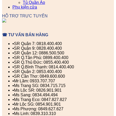
Tủ Quần Áo
Phụ kiện cửa
HỖ TRỢ TRỰC TUYẾN
☎ TƯ VẤN BÁN HÀNG
▪️SR Quận 7: 0818.400.400
▪️SR Quận 9: 0828.400.400
▪️SR Quận 12: 0886.500.500
▪️SR Q.Tân Phú: 0899.400.400
▪️SR Q.Thủ Đức: 0855.400.400
▪️SR Q.Bình Thạnh: 0814.400.400
▪️SR Quận 2: 0853.400.400
▪️SR Cần Thơ: 0849.600.600
▪️Mr Lãm: 0933.707.707
▪️Ms Trang SG: 0834.715.715
▪️Ms Lộc SR: 0826.901.901
▪️Ms Sang: 0834.494.494
▪️Ms Trang Eco: 0847.827.827
▪️Mr Lộc SG: 0854.901.901
▪️Ms Phượng: 0849.627.627
▪️Ms Linh: 0839.310.310