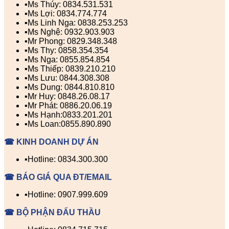
▪️Ms Thúy: 0834.531.531
▪️Ms Lợi: 0834.774.774
▪️Ms Linh Nga: 0838.253.253
▪️Ms Nghệ: 0932.903.903
▪️Mr Phong: 0829.348.348
▪️Ms Thy: 0858.354.354
▪️Ms Nga: 0855.854.854
▪️Ms Thiếp: 0839.210.210
▪️Ms Lưu: 0844.308.308
▪️Ms Dung: 0844.810.810
▪️Mr Huy: 0848.26.08.17
▪️Mr Phát: 0886.20.06.19
▪️Ms Hạnh:0833.201.201
▪️Ms Loan:0855.890.890
☎ KINH DOANH DỰ ÁN
▪️Hotline: 0834.300.300
☎ BÁO GIÁ QUA ĐT/EMAIL
▪️Hotline: 0907.999.609
☎ BỘ PHẬN ĐẤU THẦU