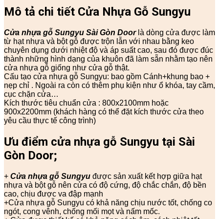
Mô tả chi tiết Cửa Nhựa Gỗ Sungyu
Cửa nhựa gỗ Sungyu
Sài Gòn Door
là dòng cửa được làm
từ hạt nhựa và bột gỗ được trộn lẫn với nhau bằng keo
chuyên dụng dưới nhiệt độ và áp suất cao, sau đó được đúc
thành những hình dạng của khuôn đã làm sẵn nhằm tạo nên
cửa nhựa gỗ giống như cửa gỗ thật.
Cấu tạo cửa nhựa gỗ Sungyu: bao gồm Cánh+khung bao +
nẹp chỉ . Ngoài ra còn có thêm phụ kiện như ổ khóa, tay cầm,
cục chặn cửa…
Kích thước tiêu chuẩn cửa : 800x2100mm hoặc
900x2200mm (khách hàng có thể đặt kích thước cửa theo
yêu cầu thực tế công trình)
Ưu điểm cửa nhựa gỗ Sungyu tại Sài
Gòn Door;
+
Cửa nhựa gỗ Sungyu
được sản xuất kết hợp giữa hạt
nhựa và bột gỗ nên cửa có độ cứng, độ chắc chắn, độ bền
cao, chịu được va đập mạnh
+Cửa nhựa gỗ Sungyu có khả năng chịu nước tốt, chống co
ngót, cong vênh, chống mối mọt và nấm mốc.