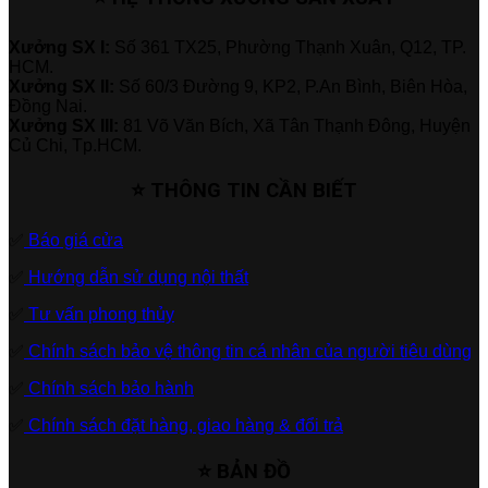
Xưởng SX I:
Số 361 TX25, Phường Thạnh Xuân, Q12, TP.
HCM.
Xưởng SX II:
Số 60/3 Đường 9, KP2, P.An Bình, Biên Hòa,
Đồng Nai.
Xưởng SX III:
81 Võ Văn Bích, Xã Tân Thạnh Đông, Huyện
Củ Chi, Tp.HCM.
⭐ THÔNG TIN CẦN BIẾT
✅
Báo giá cửa
✅
Hướng dẫn sử dụng nội thất
✅
Tư vấn phong thủy
✅
Chính sách bảo vệ thông tin cá nhân của người tiêu dùng
✅
Chính sách bảo hành
✅
Chính sách đặt hàng, giao hàng & đổi trả
⭐ BẢN ĐỒ