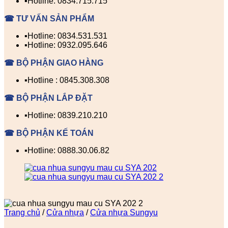
▪️Hotline: 0834.715.715
☎ TƯ VẤN SẢN PHẨM
▪️Hotline: 0834.531.531
▪️Hotline: 0932.095.646
☎ BỘ PHẬN GIAO HÀNG
▪️Hotline : 0845.308.308
☎ BỘ PHẬN LẮP ĐẶT
▪️Hotline: 0839.210.210
☎ BỘ PHẬN KẾ TOÁN
▪️Hotline: 0888.30.06.82
Trang chủ
/
Cửa nhựa
/
Cửa nhựa Sungyu