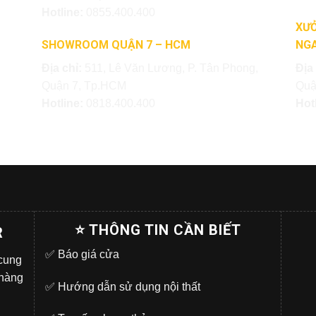
Hotline:
0855.400.400
XƯỞ
SHOWROOM QUẬN 7 – HCM
NGA
Địa chỉ:
511, Lê Văn Lương, P. Tân Phong,
Địa
Quận 7, Tp.HCM
Quậ
Hotline:
0818.400.400
Hot
⭐ THÔNG TIN CẦN BIẾT
R
✅
Báo giá cửa
 cung
 hàng
✅
Hướng dẫn sử dụng nội thất