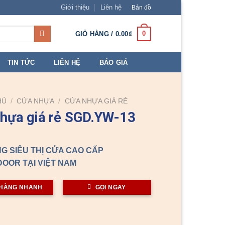
Giới thiệu
Liên hệ
Bản đồ
0
GIỎ HÀNG /
0.00
₫
TIN TỨC
LIÊN HỆ
BÁO GIÁ
HỦ
/
CỬA NHỰA
/
CỬA NHỰA GIÁ RẺ
hựa giá rẻ SGD.YW-13
G SIÊU THỊ CỬA CAO CẤP
OOR TẠI VIỆT NAM
HÀNG NHANH
GỌI NGAY