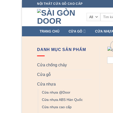
Skip
NỘI THẤT CỬA GỖ CAO CẤP
to
Tìm
content
kiếm:
TRANG CHỦ
CỬA GỖ
CỬA NHỰ
DANH MỤC SẢN PHẨM
Cửa chống cháy
Cửa gỗ
Cửa nhựa
Cửa nhựa @Door
Cửa nhựa ABS Hàn Quốc
Cửa nhựa cao cấp