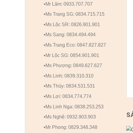
▪️Mr Lãm: 0933.707.707
▪️Ms Trang SG: 0834.715.715
▪️Ms Lộc SR: 0826.901.901
▪️Ms Sang: 0834.494.494
▪️Ms Trang Eco: 0847.827.827
▪️Mr Lộc SG: 0854.901.901
▪️Ms Phượng: 0849.627.627
▪️Ms Linh: 0839.310.310
▪️Ms Thúy: 0834.531.531
▪️Ms Lợi: 0834.774.774
▪️Ms Linh Nga: 0838.253.253
S
▪️Ms Nghệ: 0932.903.903
▪️Mr Phong: 0829.348.348