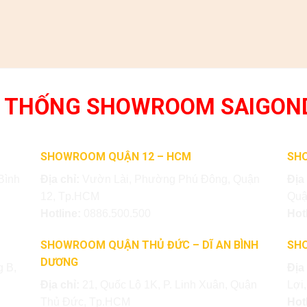
 THỐNG SHOWROOM SAIGON
SHOWROOM QUẬN 12 – HCM
SH
Bình
Địa chỉ:
Vườn Lài, Phường Phú Đông, Quận
Địa
12, Tp.HCM
Quậ
Hotline:
0886.500.500
Hot
SHOWROOM QUẬN THỦ ĐỨC – DĨ AN BÌNH
SH
DƯƠNG
 B,
Địa
Địa chỉ:
21, Quốc Lộ 1K, P. Linh Xuân, Quận
Lợi
Thủ Đức, Tp.HCM
Hot