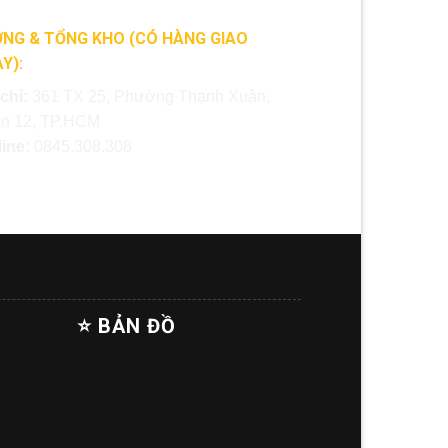
NG & TỔNG KHO (CÓ HÀNG GIAO
Y):
 chỉ:
361 TX 25, Phường Thạnh Xuân,
n 12, TP.HCM
line:
0845.308.308
⭐ BẢN ĐỒ