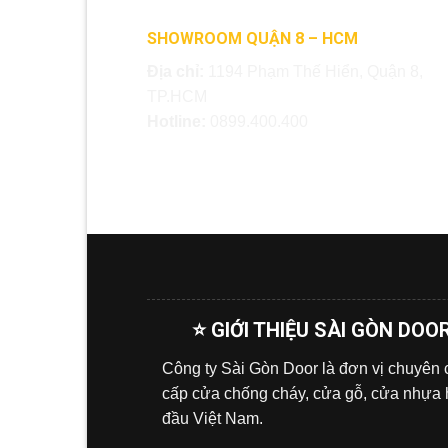
SHOWROOM QUẬN 8 – HCM
Địa chỉ:
1194 Phạm Thế Hiển, Quận 8,
TP.HCM
Hotline:
0899.400.400
⭐ GIỚI THIỆU SÀI GÒN DOO
Công ty Sài Gòn Door là đơn vị chuyên
cấp cửa chống cháy, cửa gỗ, cửa nhựa
đầu Việt Nam.