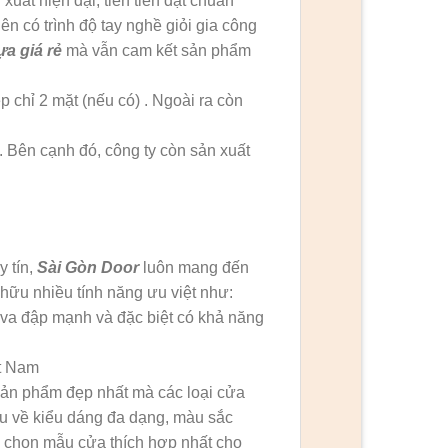
uất hiện đại, tiên tiến đạt chuẩn
ên có trình độ tay nghề giỏi gia công
a giá rẻ
mà vẫn cam kết sản phẩm
 chỉ 2 mặt (nếu có) . Ngoài ra còn
Bên cạnh đó, công ty còn sản xuất
y tín,
Sài Gòn Door
luôn mang đến
ữu nhiều tính năng ưu việt như:
 va đập mạnh và đặc biệt có khả năng
ệt Nam
n phẩm đẹp nhất mà các loại cửa
ầu về kiểu dáng đa dạng, màu sắc
ể chọn mẫu cửa thích hợp nhất cho