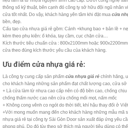
liệu làm là từ nhựa nguyên sinh cao cấp. Dưới công nghệ sản x
thông số kỹ thuật, bên cạnh đó công ty sở hữu đội ngũ nhân vi
cửa tốt nhất. Do vậy, khách hàng yên tâm khi đặt mua
cửa nhự
bền, đẹp.
Cấu tạo cửa nhựa giá rẻ gồm: Cánh +khung bao + bản lề + nẹp
kèm theo phụ kiện: ổ khóa, tay cầm, cục chặn cửa…
Kích thước tiêu chuẩn cửa : 800x2100mm hoặc 900x2200mm. 
cửa theo đúng kích thước yêu cầu của khách hàng.
Ưu điểm cửa nhựa giá rẻ:
Là công ty cung cấp sản phẩm
cửa nhựa giá rẻ
chính hãng, u
cho khách hàng những sản phẩm đạt chất lượng cao, cửa sở h
+ Là cửa làm từ nhựa cao cấp nên có độ bền cao, chống chịu
chống thấm nước cao nên cửa chống mối mọt, nấm mốc
+ Không cong vênh co ngót do thời tiết, khí hậu thay đổi ở Vi
+Với mong muốn mang đến cho khách hàng những mẫu mã sả
nhựa giá rẻ tại công ty Sài Gòn Door sản xuất đáp ứng yêu c
phong phú. Do đó tùy theo sở thích mà người tiêu dùng có th