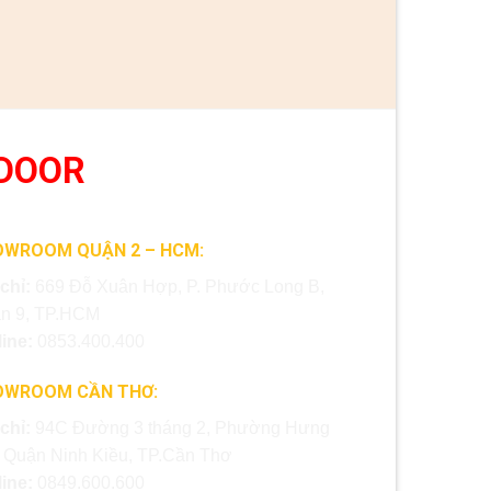
DOOR
OWROOM QUẬN 2 – HCM:
 chỉ:
669 Đỗ Xuân Hợp, P. Phước Long B,
n 9, TP.HCM
line:
0853.400.400
OWROOM CẦN THƠ:
 chỉ:
94C Đường 3 tháng 2, Phường Hưng
, Quận Ninh Kiều, TP.Cần Thơ
line:
0849.600.600