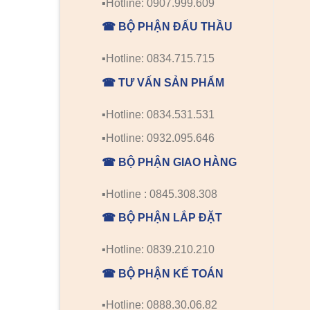
▪️Hotline: 0907.999.609
☎ BỘ PHẬN ĐẤU THẦU
▪️Hotline: 0834.715.715
☎ TƯ VẤN SẢN PHẨM
▪️Hotline: 0834.531.531
▪️Hotline: 0932.095.646
☎ BỘ PHẬN GIAO HÀNG
▪️Hotline : 0845.308.308
☎ BỘ PHẬN LẮP ĐẶT
▪️Hotline: 0839.210.210
☎ BỘ PHẬN KẾ TOÁN
▪️Hotline: 0888.30.06.82