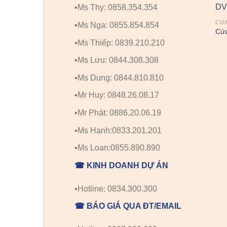
▪️Ms Thy: 0858.354.354
CỬA
▪️Ms Nga: 0855.854.854
Cửa
▪️Ms Thiếp: 0839.210.210
▪️Ms Lưu: 0844.308.308
▪️Ms Dung: 0844.810.810
▪️Mr Huy: 0848.26.08.17
▪️Mr Phát: 0886.20.06.19
▪️Ms Hạnh:0833.201.201
▪️Ms Loan:0855.890.890
☎ KINH DOANH DỰ ÁN
▪️Hotline: 0834.300.300
☎ BÁO GIÁ QUA ĐT/EMAIL