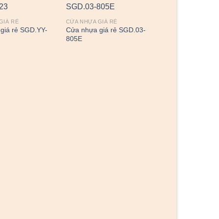
GIÁ RẺ
CỬA NHỰA GIÁ RẺ
giá rẻ SGD.YY-
Cửa nhựa giá rẻ SGD.03-
805E
CỬA NHỰA GIÁ RẺ
Cửa nhựa giá rẻ