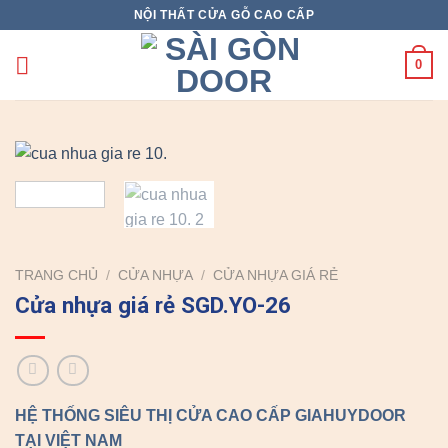
Skip
NỘI THẤT CỬA GỖ CAO CẤP
to
content
0
TRANG CHỦ
/
CỬA NHỰA
/
CỬA NHỰA GIÁ RẺ
Cửa nhựa giá rẻ SGD.YO-26
HỆ THỐNG SIÊU THỊ CỬA CAO CẤP GIAHUYDOOR
TẠI VIỆT NAM