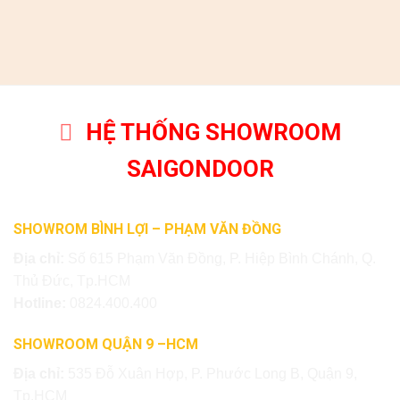
HỆ THỐNG SHOWROOM
SAIGONDOOR
SHOWROM BÌNH LỢI – PHẠM VĂN ĐỒNG
Địa chỉ:
Số 615 Phạm Văn Đồng, P. Hiệp Bình Chánh, Q.
Thủ Đức, Tp.HCM
Hotline:
0824.400.400
SHOWROOM QUẬN 9 –HCM
Địa chỉ:
535 Đỗ Xuân Hợp, P. Phước Long B, Quận 9,
Tp.HCM