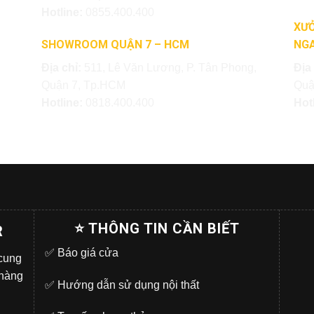
Hotline:
0855.400.400
XƯỞ
SHOWROOM QUẬN 7 – HCM
NGA
Địa chỉ:
511, Lê Văn Lương, P. Tân Phong,
Địa
Quận 7, Tp.HCM
Quậ
Hotline:
0818.400.400
Hot
⭐ THÔNG TIN CẦN BIẾT
R
✅
Báo giá cửa
 cung
 hàng
✅
Hướng dẫn sử dụng nội thất