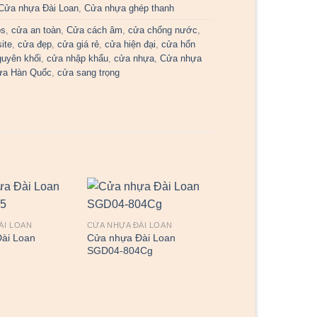
Cửa nhựa Đài Loan
,
Cửa nhựa ghép thanh
bs
,
cửa an toàn
,
Cửa cách âm
,
cửa chống nước
,
ite
,
cửa đẹp
,
cửa giá rẻ
,
cửa hiện đại
,
cửa hổn
guyên khối
,
cửa nhập khẩu
,
cửa nhựa
,
Cửa nhựa
ựa Hàn Quốc
,
cửa sang trọng
ÀI LOAN
CỬA NHỰA ĐÀI LOAN
ài Loan
Cửa nhựa Đài Loan
SGD04-804Cg