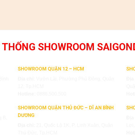
 THỐNG SHOWROOM SAIGON
SHOWROOM QUẬN 12 – HCM
SH
Bình
Địa chỉ:
Vườn Lài, Phường Phú Đông, Quận
Địa
12, Tp.HCM
Quậ
Hotline:
0886.500.500
Hot
SHOWROOM QUẬN THỦ ĐỨC – DĨ AN BÌNH
SH
DƯƠNG
 B,
Địa
Địa chỉ:
21, Quốc Lộ 1K, P. Linh Xuân, Quận
Lợi
Thủ Đức, Tp.HCM
Hot