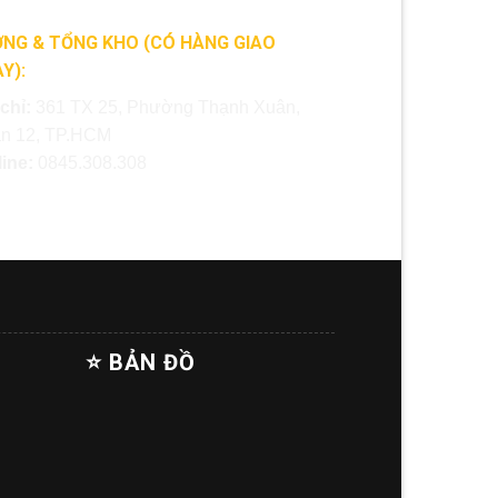
NG & TỔNG KHO (CÓ HÀNG GIAO
Y):
 chỉ:
361 TX 25, Phường Thạnh Xuân,
n 12, TP.HCM
line:
0845.308.308
⭐ BẢN ĐỒ