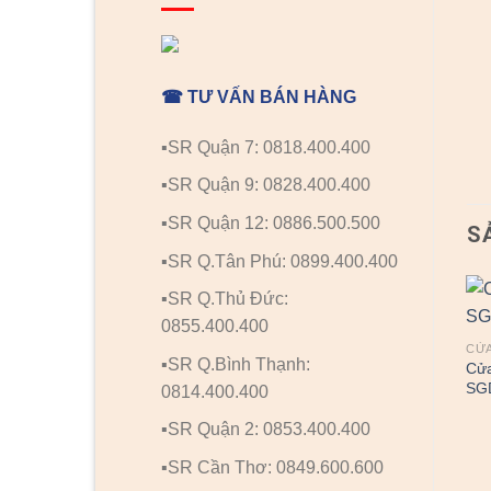
☎ TƯ VẤN BÁN HÀNG
▪️SR Quận 7: 0818.400.400
▪️SR Quận 9: 0828.400.400
▪️SR Quận 12: 0886.500.500
S
▪️SR Q.Tân Phú: 0899.400.400
▪️SR Q.Thủ Đức:
0855.400.400
CỬA NHỰA ĐÀI LOAN
CỬA NHỰA ĐÀI LOAN
CỬA
▪️SR Q.Bình Thạnh:
Cửa nhựa Đài Loan
Cửa nhựa Đài Loan
Cửa
SGD05-804Lg
SGDYW-40
SG
0814.400.400
▪️SR Quận 2: 0853.400.400
▪️SR Cần Thơ: 0849.600.600