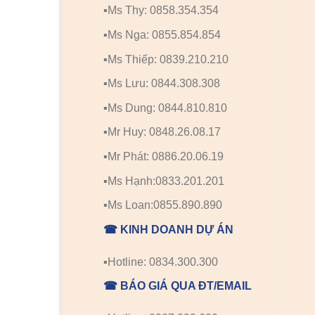
▪️Ms Thy: 0858.354.354
▪️Ms Nga: 0855.854.854
▪️Ms Thiếp: 0839.210.210
▪️Ms Lưu: 0844.308.308
▪️Ms Dung: 0844.810.810
▪️Mr Huy: 0848.26.08.17
▪️Mr Phát: 0886.20.06.19
▪️Ms Hạnh:0833.201.201
▪️Ms Loan:0855.890.890
☎ KINH DOANH DỰ ÁN
▪️Hotline: 0834.300.300
☎ BÁO GIÁ QUA ĐT/EMAIL