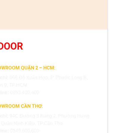
DOOR
OWROOM QUẬN 2 – HCM:
 chỉ:
669 Đỗ Xuân Hợp, P. Phước Long B,
n 9, TP.HCM
line:
0853.400.400
OWROOM CẦN THƠ:
 chỉ:
94C Đường 3 tháng 2, Phường Hưng
, Quận Ninh Kiều, TP.Cần Thơ
line:
0849.600.600