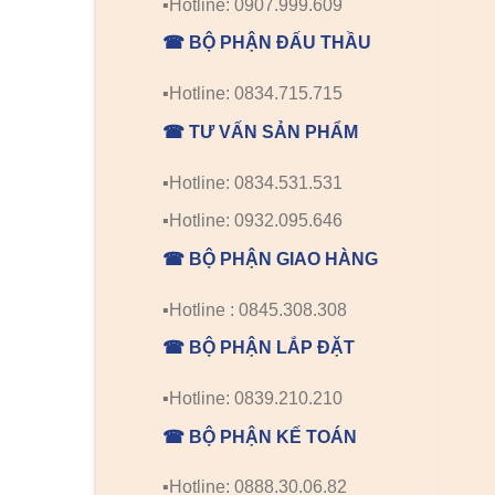
▪️Hotline: 0907.999.609
☎ BỘ PHẬN ĐẤU THẦU
▪️Hotline: 0834.715.715
☎ TƯ VẤN SẢN PHẨM
▪️Hotline: 0834.531.531
▪️Hotline: 0932.095.646
☎ BỘ PHẬN GIAO HÀNG
▪️Hotline : 0845.308.308
☎ BỘ PHẬN LẮP ĐẶT
▪️Hotline: 0839.210.210
☎ BỘ PHẬN KẾ TOÁN
▪️Hotline: 0888.30.06.82