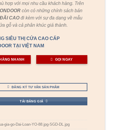
hù hợp với mọi nhu cầu khách hàng. Trên
GONDOOR
còn có những chính sách bán
ĐÃI
CAO
đi kèm với sự đa dạng về mẫu
cửa gỗ và cả phân khúc giá thành.
G SIÊU THỊ CỬA CAO CẤP
OOR TẠI VIỆT NAM
HÀNG NHANH
GỌI NGAY
ĐĂNG KÝ TƯ VẤN SẢN PHẨM
TẢI BẢNG GIÁ
ua-gia-go-Dai-Loan-YO-88.jpg-SGD-DL.jpg