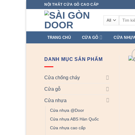
Skip
NỘI THẤT CỬA GỖ CAO CẤP
to
Tìm
content
kiếm:
TRANG CHỦ
CỬA GỖ
CỬA NHỰ
DANH MỤC SẢN PHẨM
Cửa chống cháy
Cửa gỗ
Cửa nhựa
Cửa nhựa @Door
Cửa nhựa ABS Hàn Quốc
Cửa nhựa cao cấp