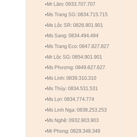
▪️Mr Lãm: 0933.707.707
▪️Ms Trang SG: 0834.715.715
▪️Ms Lộc SR: 0826.901.901
▪️Ms Sang: 0834.494.494
▪️Ms Trang Eco: 0847.827.827
▪️Mr Lộc SG: 0854.901.901
▪️Ms Phượng: 0849.627.627
▪️Ms Linh: 0839.310.310
▪️Ms Thúy: 0834.531.531
▪️Ms Lợi: 0834.774.774
▪️Ms Linh Nga: 0838.253.253
▪️Ms Nghệ: 0932.903.903
▪️Mr Phong: 0829.348.348