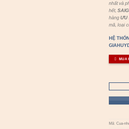
nhất và p
hết,
SAI
hàng
ƯU 
mã, loại 
HỆ THỐN
GIAHUYD
MUA 
Mã:
Cua-nh