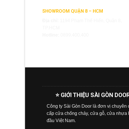
SHOWROOM QUẬN 8 – HCM
Địa chỉ:
1194 Phạm Thế Hiển, Quận 8,
TP.HCM
Hotline:
0899.400.400
⭐ GIỚI THIỆU SÀI GÒN DOO
Công ty Sài Gòn Door là đơn vị chuyên
cấp cửa chống cháy, cửa gỗ, cửa nhựa
đầu Việt Nam.