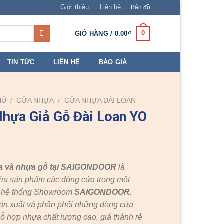
Giới thiệu
Liên hệ
Bản đồ
0
GIỎ HÀNG /
0.00
₫
TIN TỨC
LIÊN HỆ
BÁO GIÁ
HỦ
/
CỬA NHỰA
/
CỬA NHỰA ĐÀI LOAN
hựa Giả Gỗ Đài Loan YO
a và nhựa gỗ tại SAIGONDOOR
là
ệu sản phẩm các dòng cửa trong một
c hệ thống Showroom
SAIGONDOOR
.
ản xuất và phân phối những dòng cửa
ỗ hợp nhựa chất lượng cao, giá thành rẻ