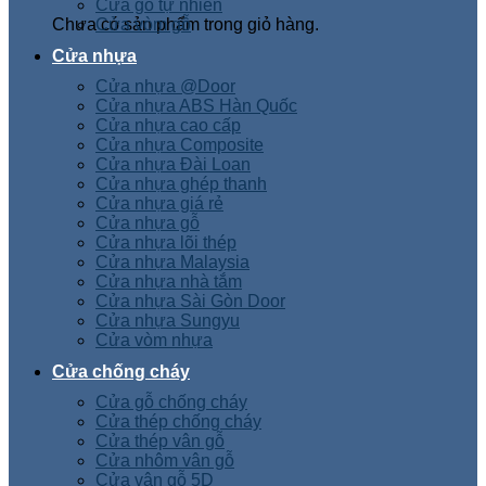
Cửa gỗ tự nhiên
Chưa có sản phẩm trong giỏ hàng.
Cửa vòm gỗ
Cửa nhựa
Cửa nhựa @Door
Cửa nhựa ABS Hàn Quốc
Cửa nhựa cao cấp
Cửa nhựa Composite
Cửa nhựa Đài Loan
Cửa nhựa ghép thanh
Cửa nhựa giá rẻ
Cửa nhựa gỗ
Cửa nhựa lõi thép
Cửa nhựa Malaysia
Cửa nhựa nhà tắm
Cửa nhựa Sài Gòn Door
Cửa nhựa Sungyu
Cửa vòm nhựa
Cửa chống cháy
Cửa gỗ chống cháy
Cửa thép chống cháy
Cửa thép vân gỗ
Cửa nhôm vân gỗ
Cửa vân gỗ 5D