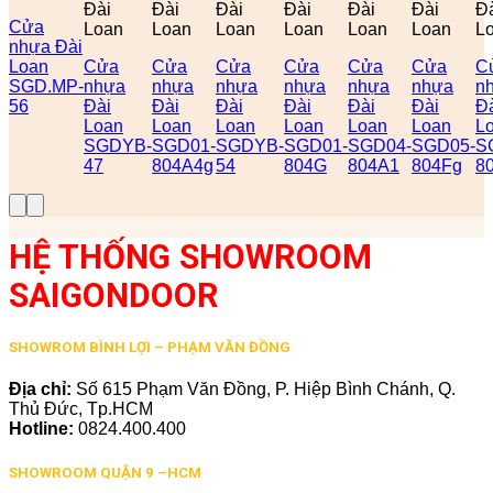
Đài
Đài
Đài
Đài
Đài
Đài
Đ
Cửa
Loan
Loan
Loan
Loan
Loan
Loan
L
nhựa Đài
Loan
Cửa
Cửa
Cửa
Cửa
Cửa
Cửa
C
SGD.MP-
nhựa
nhựa
nhựa
nhựa
nhựa
nhựa
n
56
Đài
Đài
Đài
Đài
Đài
Đài
Đ
Loan
Loan
Loan
Loan
Loan
Loan
L
SGDYB-
SGD01-
SGDYB-
SGD01-
SGD04-
SGD05-
S
47
804A4g
54
804G
804A1
804Fg
8
HỆ THỐNG SHOWROOM
SAIGONDOOR
SHOWROM BÌNH LỢI – PHẠM VĂN ĐỒNG
Địa chỉ:
Số 615 Phạm Văn Đồng, P. Hiệp Bình Chánh, Q.
Thủ Đức, Tp.HCM
Hotline:
0824.400.400
SHOWROOM QUẬN 9 –HCM