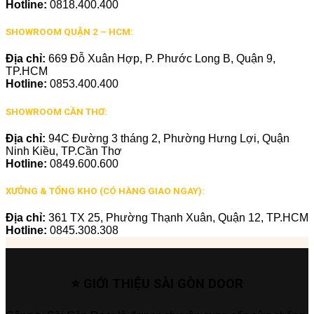
Hotline:
0818.400.400
SHOWROOM QUẬN 2 – HCM:
Địa chỉ:
669 Đỗ Xuân Hợp, P. Phước Long B, Quận 9,
TP.HCM
Hotline:
0853.400.400
SHOWROOM CẦN THƠ:
Địa chỉ:
94C Đường 3 tháng 2, Phường Hưng Lợi, Quận
Ninh Kiều, TP.Cần Thơ
Hotline:
0849.600.600
XƯỞNG & TỔNG KHO (CÓ HÀNG GIAO NGAY):
Địa chỉ:
361 TX 25, Phường Thạnh Xuân, Quận 12, TP.HCM
Hotline:
0845.308.308
⭐ GIỚI THIỆU SÀI GÒN DOOR