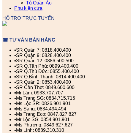
Tủ Quần Áo
Phụ kiện cửa
HỖ TRỢ TRỰC TUYẾN
☎ TƯ VẤN BÁN HÀNG
▪️SR Quận 7: 0818.400.400
▪️SR Quận 9: 0828.400.400
▪️SR Quận 12: 0886.500.500
▪️SR Q.Tân Phú: 0899.400.400
▪️SR Q.Thủ Đức: 0855.400.400
▪️SR Q.Bình Thạnh: 0814.400.400
▪️SR Quận 2: 0853.400.400
▪️SR Cần Thơ: 0849.600.600
▪️Mr Lãm: 0933.707.707
▪️Ms Trang SG: 0834.715.715
▪️Ms Lộc SR: 0826.901.901
▪️Ms Sang: 0834.494.494
▪️Ms Trang Eco: 0847.827.827
▪️Mr Lộc SG: 0854.901.901
▪️Ms Phượng: 0849.627.627
▪️Ms Linh: 0839.310.310