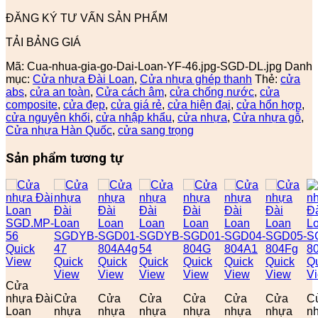
ĐĂNG KÝ TƯ VẤN SẢN PHẨM
TẢI BẢNG GIÁ
Mã:
Cua-nhua-gia-go-Dai-Loan-YF-46.jpg-SGD-DL.jpg
Danh
mục:
Cửa nhựa Đài Loan
,
Cửa nhựa ghép thanh
Thẻ:
cửa
abs
,
cửa an toàn
,
Cửa cách âm
,
cửa chống nước
,
cửa
composite
,
cửa đẹp
,
cửa giá rẻ
,
cửa hiện đại
,
cửa hổn hợp
,
cửa nguyên khối
,
cửa nhập khẩu
,
cửa nhựa
,
Cửa nhựa gỗ
,
Cửa nhựa Hàn Quốc
,
cửa sang trọng
Sản phẩm tương tự
Quick
View
Quick
Quick
Quick
Quick
Quick
Quick
Q
View
View
View
View
View
View
V
Cửa
nhựa Đài
Cửa
Cửa
Cửa
Cửa
Cửa
Cửa
C
Loan
nhựa
nhựa
nhựa
nhựa
nhựa
nhựa
n