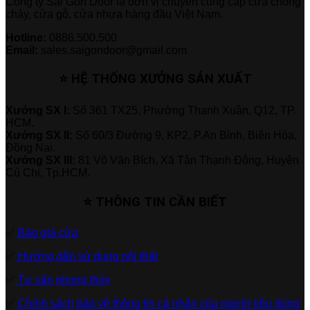
Công ty Sài Gòn Door là đơn vị chuyên cung cấp cửa chống
cháy, cửa gỗ, cửa nhựa hàng đầu Việt Nam.
Hotline:
0886.500.500
Email:
sales.saigondoor@gmail.com
⭐ HỆ THỐNG XƯỞNG SẢN XUẤT
Xưởng SX I:
Số 361 TX25, Phường Thạnh Xuân, Q12, TP.
HCM.
Xưởng SX II:
Số 60/3 Đường 9, KP2, P.An Bình, Biên Hòa,
Đồng Nai.
Xưởng SX III:
81 Võ Văn Bích, Xã Tân Thạnh Đông, Huyện
Củ Chi, Tp.HCM.
⭐ THÔNG TIN CẦN BIẾT
✅
Báo giá cửa
✅
Hướng dẫn sử dụng nội thất
✅
Tư vấn phong thủy
✅
Chính sách bảo vệ thông tin cá nhân của người tiêu dùng