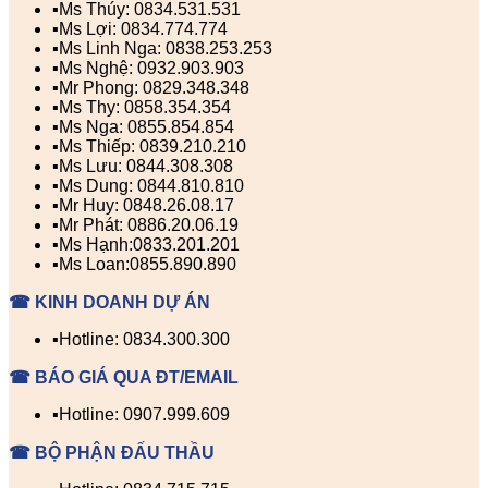
▪️Ms Thúy: 0834.531.531
▪️Ms Lợi: 0834.774.774
▪️Ms Linh Nga: 0838.253.253
▪️Ms Nghệ: 0932.903.903
▪️Mr Phong: 0829.348.348
▪️Ms Thy: 0858.354.354
▪️Ms Nga: 0855.854.854
▪️Ms Thiếp: 0839.210.210
▪️Ms Lưu: 0844.308.308
▪️Ms Dung: 0844.810.810
▪️Mr Huy: 0848.26.08.17
▪️Mr Phát: 0886.20.06.19
▪️Ms Hạnh:0833.201.201
▪️Ms Loan:0855.890.890
☎ KINH DOANH DỰ ÁN
▪️Hotline: 0834.300.300
☎ BÁO GIÁ QUA ĐT/EMAIL
▪️Hotline: 0907.999.609
☎ BỘ PHẬN ĐẤU THẦU