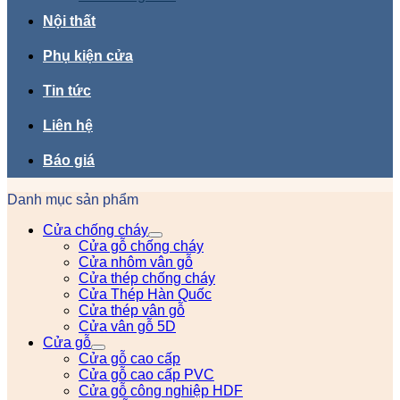
Nội thất
Phụ kiện cửa
Tin tức
Liên hệ
Báo giá
Danh mục sản phẩm
Cửa chống cháy
Cửa gỗ chống cháy
Cửa nhôm vân gỗ
Cửa thép chống cháy
Cửa Thép Hàn Quốc
Cửa thép vân gỗ
Cửa vân gỗ 5D
Cửa gỗ
Cửa gỗ cao cấp
Cửa gỗ cao cấp PVC
Cửa gỗ công nghiệp HDF