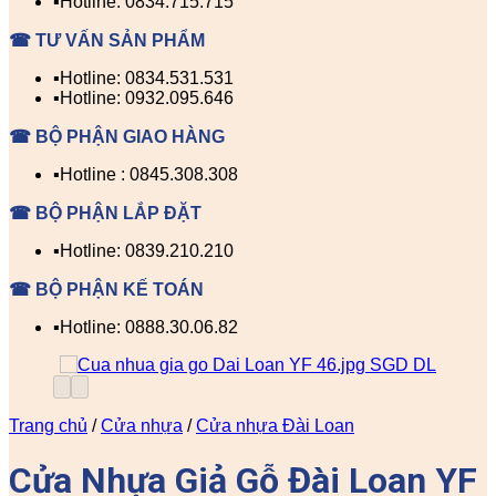
▪️Hotline: 0834.715.715
☎ TƯ VẤN SẢN PHẨM
▪️Hotline: 0834.531.531
▪️Hotline: 0932.095.646
☎ BỘ PHẬN GIAO HÀNG
▪️Hotline : 0845.308.308
☎ BỘ PHẬN LẮP ĐẶT
▪️Hotline: 0839.210.210
☎ BỘ PHẬN KẾ TOÁN
▪️Hotline: 0888.30.06.82
Trang chủ
/
Cửa nhựa
/
Cửa nhựa Đài Loan
Cửa Nhựa Giả Gỗ Đài Loan YF