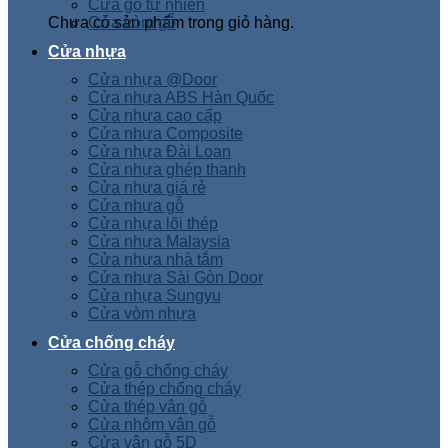
Cửa gỗ tự nhiên
Chưa có sản phẩm trong giỏ hàng.
Cửa vòm gỗ
Cửa nhựa
Cửa nhựa @Door
Cửa nhựa ABS Hàn Quốc
Cửa nhựa cao cấp
Cửa nhựa Composite
Cửa nhựa Đài Loan
Cửa nhựa ghép thanh
Cửa nhựa giá rẻ
Cửa nhựa gỗ
Cửa nhựa lõi thép
Cửa nhựa Malaysia
Cửa nhựa nhà tắm
Cửa nhựa Sài Gòn Door
Cửa nhựa Sungyu
Cửa vòm nhựa
Cửa chống cháy
Cửa gỗ chống cháy
Cửa thép chống cháy
Cửa thép vân gỗ
Cửa nhôm vân gỗ
Cửa vân gỗ 5D