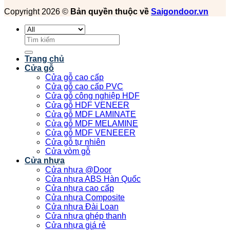
Copyright 2026 ©
Bản quyền thuộc về
Saigondoor.vn
Tìm
kiếm:
Trang chủ
Cửa gỗ
Cửa gỗ cao cấp
Cửa gỗ cao cấp PVC
Cửa gỗ công nghiệp HDF
Cửa gỗ HDF VENEER
Cửa gỗ MDF LAMINATE
Cửa gỗ MDF MELAMINE
Cửa gỗ MDF VENEEER
Cửa gỗ tự nhiên
Cửa vòm gỗ
Cửa nhựa
Cửa nhựa @Door
Cửa nhựa ABS Hàn Quốc
Cửa nhựa cao cấp
Cửa nhựa Composite
Cửa nhựa Đài Loan
Cửa nhựa ghép thanh
Cửa nhựa giá rẻ