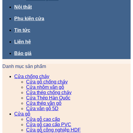
Nội thất
Phụ kiện cửa
Tin tức
Liên hệ
Báo giá
Danh mục sản phẩm
Cửa chống cháy
Cửa gỗ chống cháy
Cửa nhôm vân gỗ
Cửa thép chống cháy
Cửa Thép Hàn Quốc
Cửa thép vân gỗ
Cửa vân gỗ 5D
Cửa gỗ
Cửa gỗ cao cấp
Cửa gỗ cao cấp PVC
Cửa gỗ công nghiệp HDF