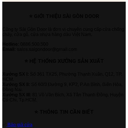
⭐ GIỚI THIỆU SÀI GÒN DOOR
Công ty Sài Gòn Door là đơn vị chuyên cung cấp cửa chống
cháy, cửa gỗ, cửa nhựa hàng đầu Việt Nam.
Hotline:
0886.500.500
Email:
sales.saigondoor@gmail.com
⭐ HỆ THỐNG XƯỞNG SẢN XUẤT
Xưởng SX I:
Số 361 TX25, Phường Thạnh Xuân, Q12, TP.
HCM.
Xưởng SX II:
Số 60/3 Đường 9, KP2, P.An Bình, Biên Hòa,
Đồng Nai.
Xưởng SX III:
81 Võ Văn Bích, Xã Tân Thạnh Đông, Huyện
Củ Chi, Tp.HCM.
⭐ THÔNG TIN CẦN BIẾT
✅
Báo giá cửa