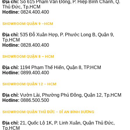
Địa chỉ:
Số 615 Phạm Văn Đồng, P. Hiệp Bình Chánh, Q.
Thủ Đức, Tp.HCM
Hotline:
0824.400.400
SHOWROOM QUẬN 9 –HCM
Địa chỉ:
535 Đỗ Xuân Hợp, P. Phước Long B, Quận 9,
Tp.HCM
Hotline:
0828.400.400
SHOWROOM QUẬN 8 – HCM
Địa chỉ:
1194 Phạm Thế Hiển, Quận 8, TP.HCM
Hotline:
0899.400.400
SHOWROOM QUẬN 12 – HCM
Địa chỉ:
Vườn Lài, Phường Phú Đông, Quận 12, Tp.HCM
Hotline:
0886.500.500
SHOWROOM QUẬN THỦ ĐỨC – DĨ AN BÌNH DƯƠNG
Địa chỉ:
21, Quốc Lộ 1K, P. Linh Xuân, Quận Thủ Đức,
Tp.HCM