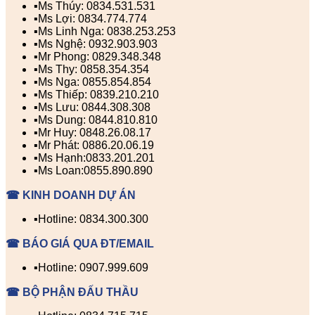
▪️Ms Thúy: 0834.531.531
▪️Ms Lợi: 0834.774.774
▪️Ms Linh Nga: 0838.253.253
▪️Ms Nghệ: 0932.903.903
▪️Mr Phong: 0829.348.348
▪️Ms Thy: 0858.354.354
▪️Ms Nga: 0855.854.854
▪️Ms Thiếp: 0839.210.210
▪️Ms Lưu: 0844.308.308
▪️Ms Dung: 0844.810.810
▪️Mr Huy: 0848.26.08.17
▪️Mr Phát: 0886.20.06.19
▪️Ms Hạnh:0833.201.201
▪️Ms Loan:0855.890.890
☎ KINH DOANH DỰ ÁN
▪️Hotline: 0834.300.300
☎ BÁO GIÁ QUA ĐT/EMAIL
▪️Hotline: 0907.999.609
☎ BỘ PHẬN ĐẤU THẦU