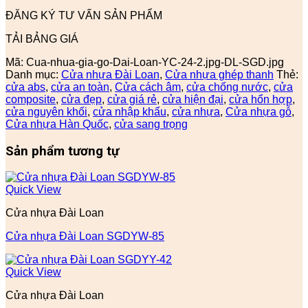
ĐĂNG KÝ TƯ VẤN SẢN PHẨM
TẢI BẢNG GIÁ
Mã:
Cua-nhua-gia-go-Dai-Loan-YC-24-2.jpg-DL-SGD.jpg
Danh mục:
Cửa nhựa Đài Loan
,
Cửa nhựa ghép thanh
Thẻ:
cửa abs
,
cửa an toàn
,
Cửa cách âm
,
cửa chống nước
,
cửa
composite
,
cửa đẹp
,
cửa giá rẻ
,
cửa hiện đại
,
cửa hổn hợp
,
cửa nguyên khối
,
cửa nhập khẩu
,
cửa nhựa
,
Cửa nhựa gỗ
,
Cửa nhựa Hàn Quốc
,
cửa sang trọng
Sản phẩm tương tự
Quick View
Cửa nhựa Đài Loan
Cửa nhựa Đài Loan SGDYW-85
Quick View
Cửa nhựa Đài Loan