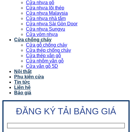
Cửa nhựa gỗ
Cửa nhựa lõi thép
Cửa nhựa Malaysia
Cửa nhựa nhà tắm
Cửa nhựa Sài Gòn Door
Cửa nhựa Sungyu
Cửa vòm nhựa
Cửa chống cháy
Cửa gỗ chống cháy
Cửa thép chống cháy
Cửa thép vân gỗ
Cửa nhôm vân gỗ
Cửa vân gỗ 5D
Nội thất
Phụ kiện cửa
Tin tức
Liên hệ
Báo giá
ĐĂNG KÝ TẢI BẢNG GIÁ