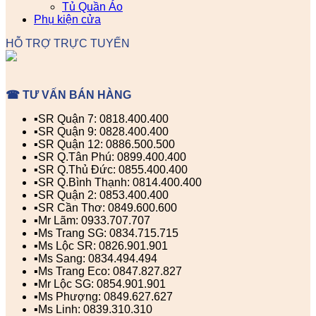
Tủ Quần Áo
Phụ kiện cửa
HỖ TRỢ TRỰC TUYẾN
☎ TƯ VẤN BÁN HÀNG
▪️SR Quận 7: 0818.400.400
▪️SR Quận 9: 0828.400.400
▪️SR Quận 12: 0886.500.500
▪️SR Q.Tân Phú: 0899.400.400
▪️SR Q.Thủ Đức: 0855.400.400
▪️SR Q.Bình Thạnh: 0814.400.400
▪️SR Quận 2: 0853.400.400
▪️SR Cần Thơ: 0849.600.600
▪️Mr Lãm: 0933.707.707
▪️Ms Trang SG: 0834.715.715
▪️Ms Lộc SR: 0826.901.901
▪️Ms Sang: 0834.494.494
▪️Ms Trang Eco: 0847.827.827
▪️Mr Lộc SG: 0854.901.901
▪️Ms Phượng: 0849.627.627
▪️Ms Linh: 0839.310.310