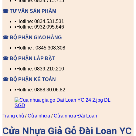
▪️Hotline: 0834.715.715
☎ TƯ VẤN SẢN PHẨM
▪️Hotline: 0834.531.531
▪️Hotline: 0932.095.646
☎ BỘ PHẬN GIAO HÀNG
▪️Hotline : 0845.308.308
☎ BỘ PHẬN LẮP ĐẶT
▪️Hotline: 0839.210.210
☎ BỘ PHẬN KẾ TOÁN
▪️Hotline: 0888.30.06.82
Trang chủ
/
Cửa nhựa
/
Cửa nhựa Đài Loan
Cửa Nhựa Giả Gỗ Đài Loan YC