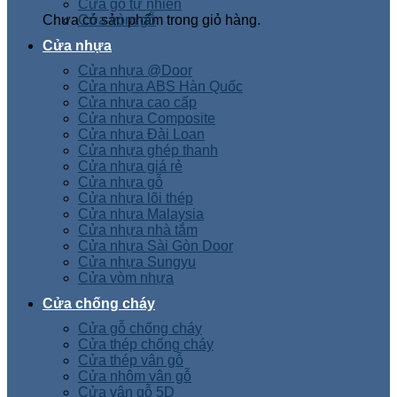
Cửa gỗ tự nhiên
Chưa có sản phẩm trong giỏ hàng.
Cửa vòm gỗ
Cửa nhựa
Cửa nhựa @Door
Cửa nhựa ABS Hàn Quốc
Cửa nhựa cao cấp
Cửa nhựa Composite
Cửa nhựa Đài Loan
Cửa nhựa ghép thanh
Cửa nhựa giá rẻ
Cửa nhựa gỗ
Cửa nhựa lõi thép
Cửa nhựa Malaysia
Cửa nhựa nhà tắm
Cửa nhựa Sài Gòn Door
Cửa nhựa Sungyu
Cửa vòm nhựa
Cửa chống cháy
Cửa gỗ chống cháy
Cửa thép chống cháy
Cửa thép vân gỗ
Cửa nhôm vân gỗ
Cửa vân gỗ 5D