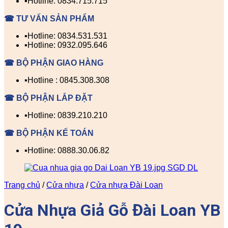
▪️Hotline: 0834.715.715
☎ TƯ VẤN SẢN PHẨM
▪️Hotline: 0834.531.531
▪️Hotline: 0932.095.646
☎ BỘ PHẬN GIAO HÀNG
▪️Hotline : 0845.308.308
☎ BỘ PHẬN LẮP ĐẶT
▪️Hotline: 0839.210.210
☎ BỘ PHẬN KẾ TOÁN
▪️Hotline: 0888.30.06.82
Trang chủ
/
Cửa nhựa
/
Cửa nhựa Đài Loan
Cửa Nhựa Giả Gỗ Đài Loan YB