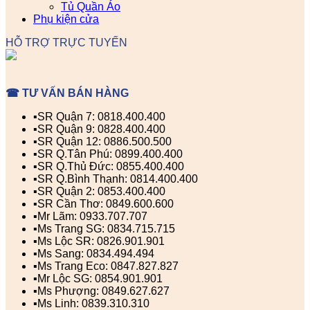
Tủ Quần Áo
Phụ kiện cửa
HỖ TRỢ TRỰC TUYẾN
☎ TƯ VẤN BÁN HÀNG
▪️SR Quận 7: 0818.400.400
▪️SR Quận 9: 0828.400.400
▪️SR Quận 12: 0886.500.500
▪️SR Q.Tân Phú: 0899.400.400
▪️SR Q.Thủ Đức: 0855.400.400
▪️SR Q.Bình Thạnh: 0814.400.400
▪️SR Quận 2: 0853.400.400
▪️SR Cần Thơ: 0849.600.600
▪️Mr Lãm: 0933.707.707
▪️Ms Trang SG: 0834.715.715
▪️Ms Lộc SR: 0826.901.901
▪️Ms Sang: 0834.494.494
▪️Ms Trang Eco: 0847.827.827
▪️Mr Lộc SG: 0854.901.901
▪️Ms Phượng: 0849.627.627
▪️Ms Linh: 0839.310.310