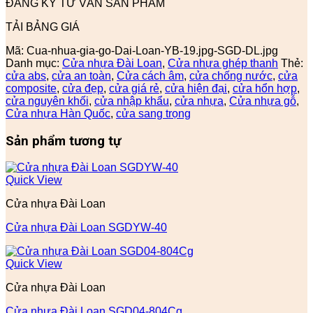
ĐĂNG KÝ TƯ VẤN SẢN PHẨM
TẢI BẢNG GIÁ
Mã:
Cua-nhua-gia-go-Dai-Loan-YB-19.jpg-SGD-DL.jpg
Danh mục:
Cửa nhựa Đài Loan
,
Cửa nhựa ghép thanh
Thẻ:
cửa abs
,
cửa an toàn
,
Cửa cách âm
,
cửa chống nước
,
cửa
composite
,
cửa đẹp
,
cửa giá rẻ
,
cửa hiện đại
,
cửa hổn hợp
,
cửa nguyên khối
,
cửa nhập khẩu
,
cửa nhựa
,
Cửa nhựa gỗ
,
Cửa nhựa Hàn Quốc
,
cửa sang trọng
Sản phẩm tương tự
Quick View
Cửa nhựa Đài Loan
Cửa nhựa Đài Loan SGDYW-40
Quick View
Cửa nhựa Đài Loan
Cửa nhựa Đài Loan SGD04-804Cg