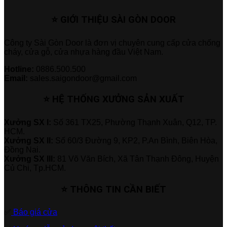
⭐ GIỚI THIỆU SÀI GÒN DOOR
Công ty Sài Gòn Door là đơn vị chuyên cung cấp cửa chống
cháy, cửa gỗ, cửa nhựa hàng đầu Việt Nam.
Hotline:
0886.500.500
Email:
sales.saigondoor@gmail.com
⭐ HỆ THỐNG XƯỞNG SẢN XUẤT
Xưởng SX I:
Số 361 TX25, Phường Thạnh Xuân, Q12, TP.
HCM.
Xưởng SX II:
Số 60/3 Đường 9, KP2, P.An Bình, Biên Hòa,
Đồng Nai.
Xưởng SX III:
81 Võ Văn Bích, Xã Tân Thạnh Đông, Huyện
Củ Chi, Tp.HCM.
⭐ THÔNG TIN CẦN BIẾT
✅
Báo giá cửa