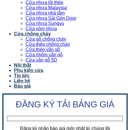
Cửa nhựa lõi thép
Cửa nhựa Malaysia
Cửa nhựa nhà tắm
Cửa nhựa Sài Gòn Door
Cửa nhựa Sungyu
Cửa vòm nhựa
Cửa chống cháy
Cửa gỗ chống cháy
Cửa thép chống cháy
Cửa thép vân gỗ
Cửa nhôm vân gỗ
Cửa vân gỗ 5D
Nội thất
Phụ kiện cửa
Tin tức
Liên hệ
Báo giá
ĐĂNG KÝ TẢI BẢNG GIÁ
Đăng ký nhận báo giá mới nhất từ chúng tôi