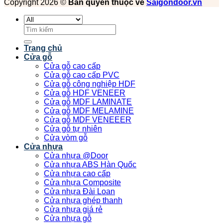
Copyright 2026 ©
Bản quyền thuộc về
Saigondoor.vn
Tìm
kiếm:
Trang chủ
Cửa gỗ
Cửa gỗ cao cấp
Cửa gỗ cao cấp PVC
Cửa gỗ công nghiệp HDF
Cửa gỗ HDF VENEER
Cửa gỗ MDF LAMINATE
Cửa gỗ MDF MELAMINE
Cửa gỗ MDF VENEEER
Cửa gỗ tự nhiên
Cửa vòm gỗ
Cửa nhựa
Cửa nhựa @Door
Cửa nhựa ABS Hàn Quốc
Cửa nhựa cao cấp
Cửa nhựa Composite
Cửa nhựa Đài Loan
Cửa nhựa ghép thanh
Cửa nhựa giá rẻ
Cửa nhựa gỗ