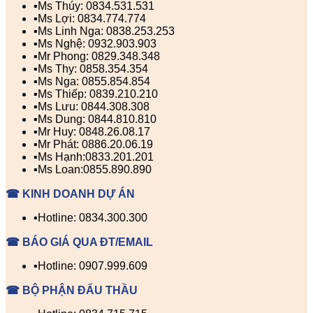
▪️Ms Thúy: 0834.531.531
▪️Ms Lợi: 0834.774.774
▪️Ms Linh Nga: 0838.253.253
▪️Ms Nghệ: 0932.903.903
▪️Mr Phong: 0829.348.348
▪️Ms Thy: 0858.354.354
▪️Ms Nga: 0855.854.854
▪️Ms Thiếp: 0839.210.210
▪️Ms Lưu: 0844.308.308
▪️Ms Dung: 0844.810.810
▪️Mr Huy: 0848.26.08.17
▪️Mr Phát: 0886.20.06.19
▪️Ms Hạnh:0833.201.201
▪️Ms Loan:0855.890.890
☎ KINH DOANH DỰ ÁN
▪️Hotline: 0834.300.300
☎ BÁO GIÁ QUA ĐT/EMAIL
▪️Hotline: 0907.999.609
☎ BỘ PHẬN ĐẤU THẦU