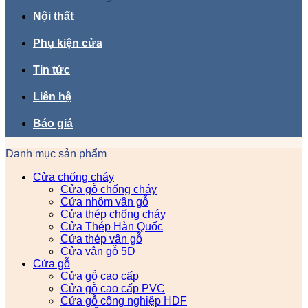
Nội thất
Phụ kiện cửa
Tin tức
Liên hệ
Báo giá
Danh mục sản phẩm
Cửa chống cháy
Cửa gỗ chống cháy
Cửa nhôm vân gỗ
Cửa thép chống cháy
Cửa Thép Hàn Quốc
Cửa thép vân gỗ
Cửa vân gỗ 5D
Cửa gỗ
Cửa gỗ cao cấp
Cửa gỗ cao cấp PVC
Cửa gỗ công nghiệp HDF