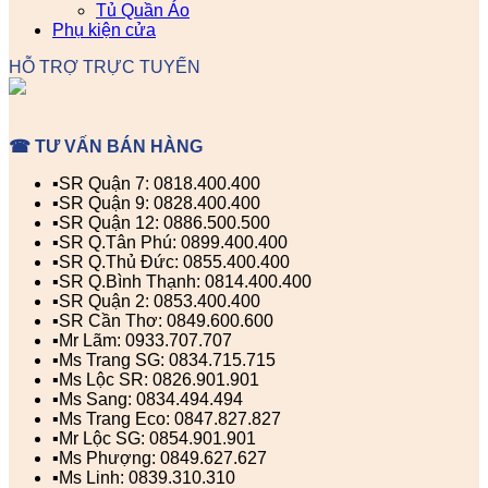
Tủ Quần Áo
Phụ kiện cửa
HỖ TRỢ TRỰC TUYẾN
☎ TƯ VẤN BÁN HÀNG
▪️SR Quận 7: 0818.400.400
▪️SR Quận 9: 0828.400.400
▪️SR Quận 12: 0886.500.500
▪️SR Q.Tân Phú: 0899.400.400
▪️SR Q.Thủ Đức: 0855.400.400
▪️SR Q.Bình Thạnh: 0814.400.400
▪️SR Quận 2: 0853.400.400
▪️SR Cần Thơ: 0849.600.600
▪️Mr Lãm: 0933.707.707
▪️Ms Trang SG: 0834.715.715
▪️Ms Lộc SR: 0826.901.901
▪️Ms Sang: 0834.494.494
▪️Ms Trang Eco: 0847.827.827
▪️Mr Lộc SG: 0854.901.901
▪️Ms Phượng: 0849.627.627
▪️Ms Linh: 0839.310.310