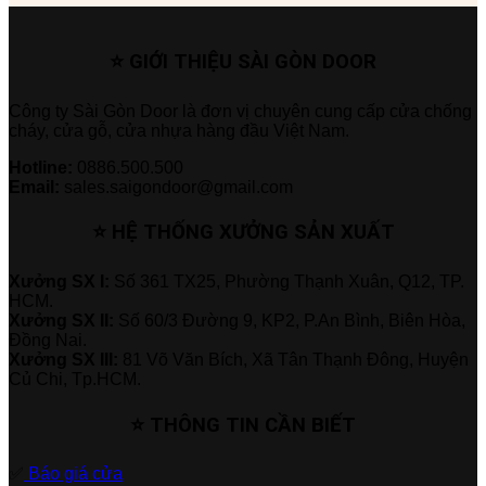
⭐ GIỚI THIỆU SÀI GÒN DOOR
Công ty Sài Gòn Door là đơn vị chuyên cung cấp cửa chống
cháy, cửa gỗ, cửa nhựa hàng đầu Việt Nam.
Hotline:
0886.500.500
Email:
sales.saigondoor@gmail.com
⭐ HỆ THỐNG XƯỞNG SẢN XUẤT
Xưởng SX I:
Số 361 TX25, Phường Thạnh Xuân, Q12, TP.
HCM.
Xưởng SX II:
Số 60/3 Đường 9, KP2, P.An Bình, Biên Hòa,
Đồng Nai.
Xưởng SX III:
81 Võ Văn Bích, Xã Tân Thạnh Đông, Huyện
Củ Chi, Tp.HCM.
⭐ THÔNG TIN CẦN BIẾT
✅
Báo giá cửa