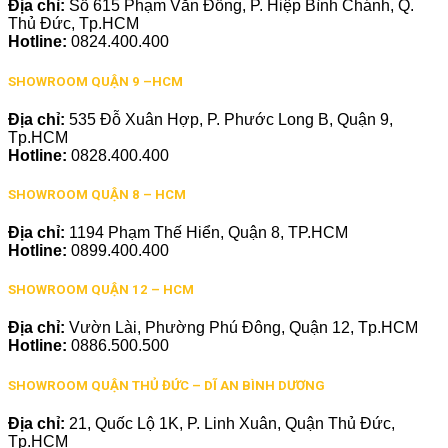
Địa chỉ:
Số 615 Phạm Văn Đồng, P. Hiệp Bình Chánh, Q.
Thủ Đức, Tp.HCM
Hotline:
0824.400.400
SHOWROOM QUẬN 9 –HCM
Địa chỉ:
535 Đỗ Xuân Hợp, P. Phước Long B, Quận 9,
Tp.HCM
Hotline:
0828.400.400
SHOWROOM QUẬN 8 – HCM
Địa chỉ:
1194 Phạm Thế Hiển, Quận 8, TP.HCM
Hotline:
0899.400.400
SHOWROOM QUẬN 12 – HCM
Địa chỉ:
Vườn Lài, Phường Phú Đông, Quận 12, Tp.HCM
Hotline:
0886.500.500
SHOWROOM QUẬN THỦ ĐỨC – DĨ AN BÌNH DƯƠNG
Địa chỉ:
21, Quốc Lộ 1K, P. Linh Xuân, Quận Thủ Đức,
Tp.HCM