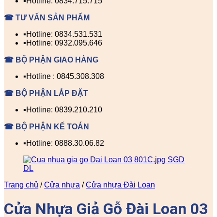
▪️Hotline: 0834.715.715
☎ TƯ VẤN SẢN PHẨM
▪️Hotline: 0834.531.531
▪️Hotline: 0932.095.646
☎ BỘ PHẬN GIAO HÀNG
▪️Hotline : 0845.308.308
☎ BỘ PHẬN LẮP ĐẶT
▪️Hotline: 0839.210.210
☎ BỘ PHẬN KẾ TOÁN
▪️Hotline: 0888.30.06.82
Trang chủ
/
Cửa nhựa
/
Cửa nhựa Đài Loan
Cửa Nhựa Giả Gỗ Đài Loan 03