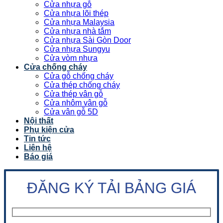
Cửa nhựa gỗ
Cửa nhựa lõi thép
Cửa nhựa Malaysia
Cửa nhựa nhà tắm
Cửa nhựa Sài Gòn Door
Cửa nhựa Sungyu
Cửa vòm nhựa
Cửa chống cháy
Cửa gỗ chống cháy
Cửa thép chống cháy
Cửa thép vân gỗ
Cửa nhôm vân gỗ
Cửa vân gỗ 5D
Nội thất
Phụ kiện cửa
Tin tức
Liên hệ
Báo giá
ĐĂNG KÝ TẢI BẢNG GIÁ