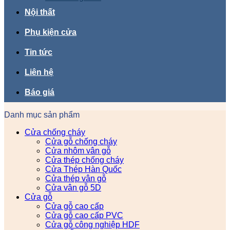
Nội thất
Phụ kiện cửa
Tin tức
Liên hệ
Báo giá
Danh mục sản phẩm
Cửa chống cháy
Cửa gỗ chống cháy
Cửa nhôm vân gỗ
Cửa thép chống cháy
Cửa Thép Hàn Quốc
Cửa thép vân gỗ
Cửa vân gỗ 5D
Cửa gỗ
Cửa gỗ cao cấp
Cửa gỗ cao cấp PVC
Cửa gỗ công nghiệp HDF