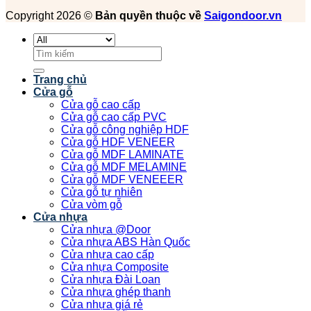
Copyright 2026 ©
Bản quyền thuộc về
Saigondoor.vn
Tìm
kiếm:
Trang chủ
Cửa gỗ
Cửa gỗ cao cấp
Cửa gỗ cao cấp PVC
Cửa gỗ công nghiệp HDF
Cửa gỗ HDF VENEER
Cửa gỗ MDF LAMINATE
Cửa gỗ MDF MELAMINE
Cửa gỗ MDF VENEEER
Cửa gỗ tự nhiên
Cửa vòm gỗ
Cửa nhựa
Cửa nhựa @Door
Cửa nhựa ABS Hàn Quốc
Cửa nhựa cao cấp
Cửa nhựa Composite
Cửa nhựa Đài Loan
Cửa nhựa ghép thanh
Cửa nhựa giá rẻ