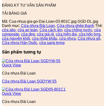
ĐĂNG KÝ TƯ VẤN SẢN PHẨM
TẢI BẢNG GIÁ
Mã:
Cua-nhua-gia-go-Dai-Loan-03-801C.jpg-SGD-DL.jpg
Danh mục:
Cửa nhựa Đài Loan
,
Cửa nhựa ghép thanh
Thẻ:
cửa abs
,
cửa an toàn
,
Cửa cách âm
,
cửa chống nước
,
cửa
composite
,
cửa đẹp
,
cửa giá rẻ
,
cửa hiện đại
,
cửa hổn hợp
,
cửa nguyên khối
,
cửa nhập khẩu
,
cửa nhựa
,
Cửa nhựa gỗ
,
Cửa nhựa Hàn Quốc
,
cửa sang trọng
Sản phẩm tương tự
Quick View
Cửa nhựa Đài Loan
Cửa nhựa Đài Loan SGDYW-55
Quick View
Cửa nhựa Đài Loan