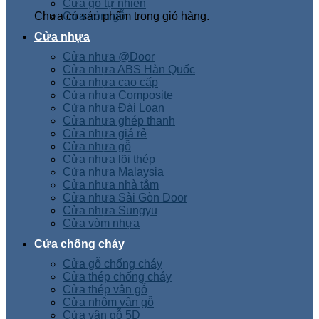
Cửa gỗ tự nhiên
Chưa có sản phẩm trong giỏ hàng.
Cửa vòm gỗ
Cửa nhựa
Cửa nhựa @Door
Cửa nhựa ABS Hàn Quốc
Cửa nhựa cao cấp
Cửa nhựa Composite
Cửa nhựa Đài Loan
Cửa nhựa ghép thanh
Cửa nhựa giá rẻ
Cửa nhựa gỗ
Cửa nhựa lõi thép
Cửa nhựa Malaysia
Cửa nhựa nhà tắm
Cửa nhựa Sài Gòn Door
Cửa nhựa Sungyu
Cửa vòm nhựa
Cửa chống cháy
Cửa gỗ chống cháy
Cửa thép chống cháy
Cửa thép vân gỗ
Cửa nhôm vân gỗ
Cửa vân gỗ 5D