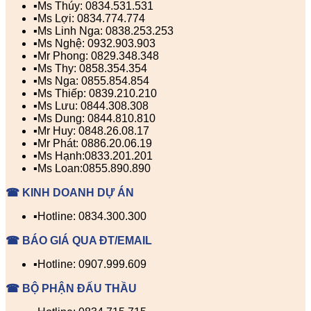
▪️Ms Thúy: 0834.531.531
▪️Ms Lợi: 0834.774.774
▪️Ms Linh Nga: 0838.253.253
▪️Ms Nghệ: 0932.903.903
▪️Mr Phong: 0829.348.348
▪️Ms Thy: 0858.354.354
▪️Ms Nga: 0855.854.854
▪️Ms Thiếp: 0839.210.210
▪️Ms Lưu: 0844.308.308
▪️Ms Dung: 0844.810.810
▪️Mr Huy: 0848.26.08.17
▪️Mr Phát: 0886.20.06.19
▪️Ms Hạnh:0833.201.201
▪️Ms Loan:0855.890.890
☎ KINH DOANH DỰ ÁN
▪️Hotline: 0834.300.300
☎ BÁO GIÁ QUA ĐT/EMAIL
▪️Hotline: 0907.999.609
☎ BỘ PHẬN ĐẤU THẦU