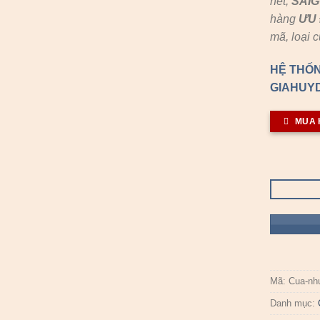
hết,
SAI
hàng
ƯU 
mã, loại 
HỆ THỐN
GIAHUYD
MUA 
Mã:
Cua-nh
Danh mục: