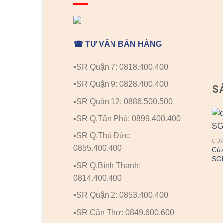
☎ TƯ VẤN BÁN HÀNG
▪️SR Quận 7: 0818.400.400
▪️SR Quận 9: 0828.400.400
S
▪️SR Quận 12: 0886.500.500
▪️SR Q.Tân Phú: 0899.400.400
▪️SR Q.Thủ Đức:
CỬA NHỰA ĐÀI LOAN
CỬA NHỰA ĐÀI LOAN
CỬA
0855.400.400
Cửa nhựa Đài Loan
Cửa nhựa Đài Loan
Cửa
SGDYB-46
SGD01-804A3g
SG
▪️SR Q.Bình Thạnh:
0814.400.400
▪️SR Quận 2: 0853.400.400
▪️SR Cần Thơ: 0849.600.600