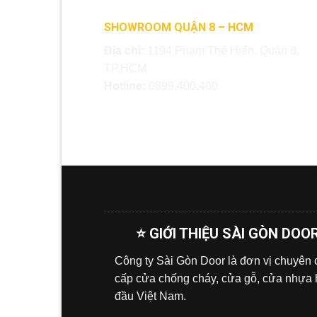
SHOWROOM QUẬN 8 – HCM
Địa chỉ:
1194 Phạm Thế Hiển, Quận 8,
TP.HCM
Hotline:
0899.400.400
⭐ GIỚI THIỆU SÀI GÒN DOO
Công ty Sài Gòn Door là đơn vị chuyên
cấp cửa chống cháy, cửa gỗ, cửa nhựa
đầu Việt Nam.