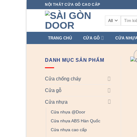
Skip
NỘI THẤT CỬA GỖ CAO CẤP
to
Tìm
content
kiếm:
TRANG CHỦ
CỬA GỖ
CỬA NHỰ
DANH MỤC SẢN PHẨM
Cửa chống cháy
Cửa gỗ
Cửa nhựa
Cửa nhựa @Door
Cửa nhựa ABS Hàn Quốc
Cửa nhựa cao cấp