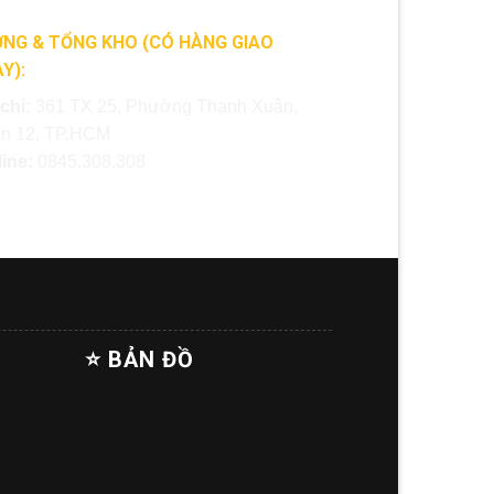
NG & TỔNG KHO (CÓ HÀNG GIAO
Y):
 chỉ:
361 TX 25, Phường Thạnh Xuân,
n 12, TP.HCM
line:
0845.308.308
⭐ BẢN ĐỒ