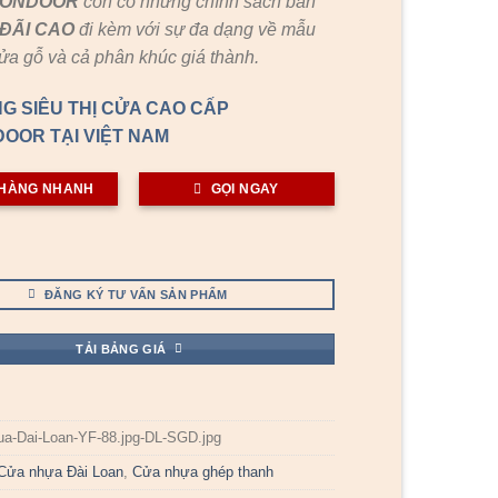
GONDOOR
còn có những chính sách bán
ĐÃI
CAO
đi kèm với sự đa dạng về mẫu
cửa gỗ và cả phân khúc giá thành.
G SIÊU THỊ CỬA CAO CẤP
OOR TẠI VIỆT NAM
HÀNG NHANH
GỌI NGAY
ĐĂNG KÝ TƯ VẤN SẢN PHẨM
TẢI BẢNG GIÁ
ua-Dai-Loan-YF-88.jpg-DL-SGD.jpg
Cửa nhựa Đài Loan
,
Cửa nhựa ghép thanh