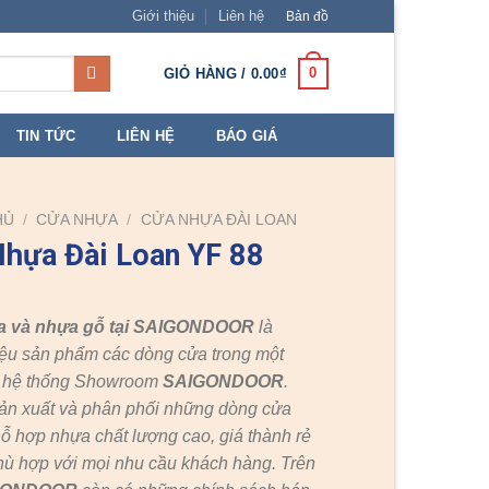
Giới thiệu
Liên hệ
Bản đồ
0
GIỎ HÀNG /
0.00
₫
TIN TỨC
LIÊN HỆ
BÁO GIÁ
HỦ
/
CỬA NHỰA
/
CỬA NHỰA ĐÀI LOAN
hựa Đài Loan YF 88
a và nhựa gỗ tại SAIGONDOOR
là
ệu sản phẩm các dòng cửa trong một
c hệ thống Showroom
SAIGONDOOR
.
ản xuất và phân phối những dòng cửa
ỗ hợp nhựa chất lượng cao, giá thành rẻ
hù hợp với mọi nhu cầu khách hàng. Trên