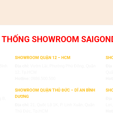
 THỐNG SHOWROOM SAIGON
SHOWROOM QUẬN 12 – HCM
SH
Bình
Địa chỉ:
Vườn Lài, Phường Phú Đông, Quận
Địa
12, Tp.HCM
Quậ
Hotline:
0886.500.500
Hot
SHOWROOM QUẬN THỦ ĐỨC – DĨ AN BÌNH
SH
DƯƠNG
 B,
Địa
Địa chỉ:
21, Quốc Lộ 1K, P. Linh Xuân, Quận
Lợi
Thủ Đức, Tp.HCM
Hot