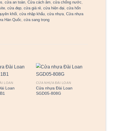
bs
,
cửa an toàn
,
Cửa cách âm
,
cửa chống nước
,
ite
,
cửa đẹp
,
cửa giá rẻ
,
cửa hiện đại
,
cửa hổn
guyên khối
,
cửa nhập khẩu
,
cửa nhựa
,
Cửa nhựa
ựa Hàn Quốc
,
cửa sang trọng
ÀI LOAN
CỬA NHỰA ĐÀI LOAN
ài Loan
Cửa nhựa Đài Loan
1B1
SGD05-808G