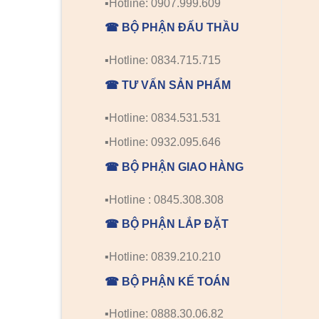
▪️Hotline: 0907.999.609
☎ BỘ PHẬN ĐẤU THẦU
▪️Hotline: 0834.715.715
☎ TƯ VẤN SẢN PHẨM
▪️Hotline: 0834.531.531
▪️Hotline: 0932.095.646
☎ BỘ PHẬN GIAO HÀNG
▪️Hotline : 0845.308.308
☎ BỘ PHẬN LẮP ĐẶT
▪️Hotline: 0839.210.210
☎ BỘ PHẬN KẾ TOÁN
▪️Hotline: 0888.30.06.82