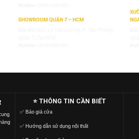
Hotline:
0855.400.400
XƯỞ
SHOWROOM QUẬN 7 – HCM
NGA
Địa chỉ:
511, Lê Văn Lương, P. Tân Phong,
Địa
Quận 7, Tp.HCM
Quậ
Hotline:
0818.400.400
Hot
⭐ THÔNG TIN CẦN BIẾT
R
✅
Báo giá cửa
 cung
 hàng
✅
Hướng dẫn sử dụng nội thất