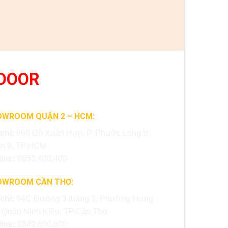
DOOR
OWROOM QUẬN 2 – HCM:
 chỉ:
669 Đỗ Xuân Hợp, P. Phước Long B,
n 9, TP.HCM
line:
0853.400.400
OWROOM CẦN THƠ:
 chỉ:
94C Đường 3 tháng 2, Phường Hưng
, Quận Ninh Kiều, TP.Cần Thơ
line:
0849.600.600