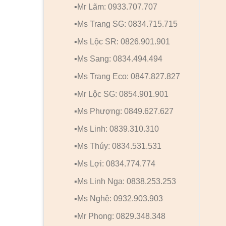
▪️Mr Lãm: 0933.707.707
▪️Ms Trang SG: 0834.715.715
▪️Ms Lộc SR: 0826.901.901
▪️Ms Sang: 0834.494.494
▪️Ms Trang Eco: 0847.827.827
▪️Mr Lộc SG: 0854.901.901
▪️Ms Phượng: 0849.627.627
▪️Ms Linh: 0839.310.310
▪️Ms Thúy: 0834.531.531
▪️Ms Lợi: 0834.774.774
▪️Ms Linh Nga: 0838.253.253
▪️Ms Nghệ: 0932.903.903
▪️Mr Phong: 0829.348.348