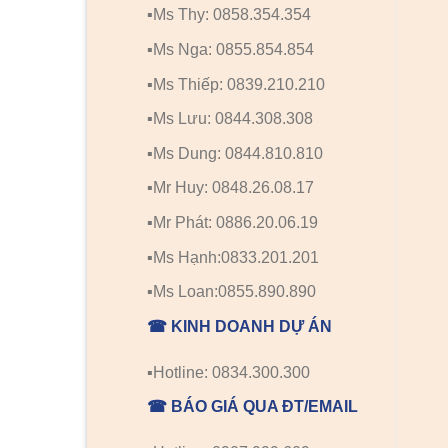
▪️Ms Thy: 0858.354.354
▪️Ms Nga: 0855.854.854
▪️Ms Thiếp: 0839.210.210
▪️Ms Lưu: 0844.308.308
▪️Ms Dung: 0844.810.810
▪️Mr Huy: 0848.26.08.17
▪️Mr Phát: 0886.20.06.19
▪️Ms Hạnh:0833.201.201
▪️Ms Loan:0855.890.890
☎ KINH DOANH DỰ ÁN
▪️Hotline: 0834.300.300
☎ BÁO GIÁ QUA ĐT/EMAIL