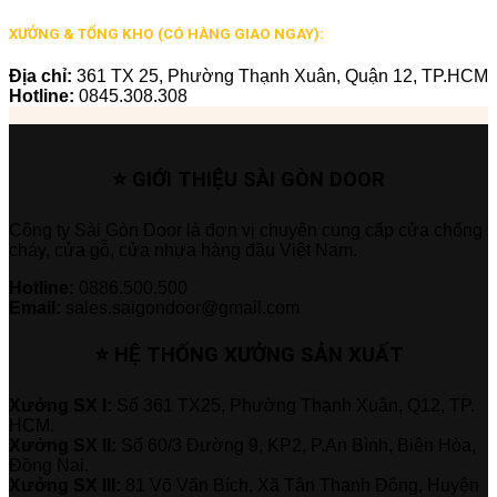
XƯỞNG & TỔNG KHO (CÓ HÀNG GIAO NGAY):
Địa chỉ:
361 TX 25, Phường Thạnh Xuân, Quận 12, TP.HCM
Hotline:
0845.308.308
⭐ GIỚI THIỆU SÀI GÒN DOOR
Công ty Sài Gòn Door là đơn vị chuyên cung cấp cửa chống
cháy, cửa gỗ, cửa nhựa hàng đầu Việt Nam.
Hotline:
0886.500.500
Email:
sales.saigondoor@gmail.com
⭐ HỆ THỐNG XƯỞNG SẢN XUẤT
Xưởng SX I:
Số 361 TX25, Phường Thạnh Xuân, Q12, TP.
HCM.
Xưởng SX II:
Số 60/3 Đường 9, KP2, P.An Bình, Biên Hòa,
Đồng Nai.
Xưởng SX III:
81 Võ Văn Bích, Xã Tân Thạnh Đông, Huyện