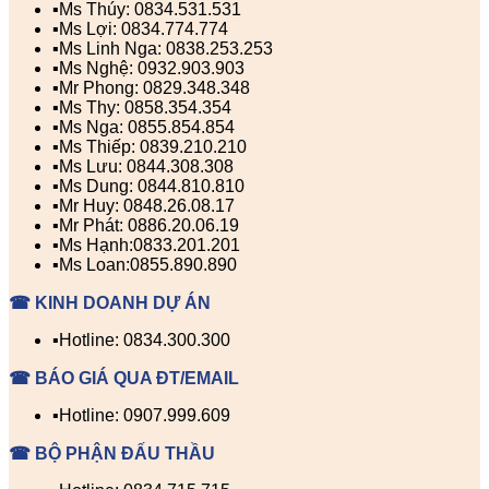
▪️Ms Thúy: 0834.531.531
▪️Ms Lợi: 0834.774.774
▪️Ms Linh Nga: 0838.253.253
▪️Ms Nghệ: 0932.903.903
▪️Mr Phong: 0829.348.348
▪️Ms Thy: 0858.354.354
▪️Ms Nga: 0855.854.854
▪️Ms Thiếp: 0839.210.210
▪️Ms Lưu: 0844.308.308
▪️Ms Dung: 0844.810.810
▪️Mr Huy: 0848.26.08.17
▪️Mr Phát: 0886.20.06.19
▪️Ms Hạnh:0833.201.201
▪️Ms Loan:0855.890.890
☎ KINH DOANH DỰ ÁN
▪️Hotline: 0834.300.300
☎ BÁO GIÁ QUA ĐT/EMAIL
▪️Hotline: 0907.999.609
☎ BỘ PHẬN ĐẤU THẦU