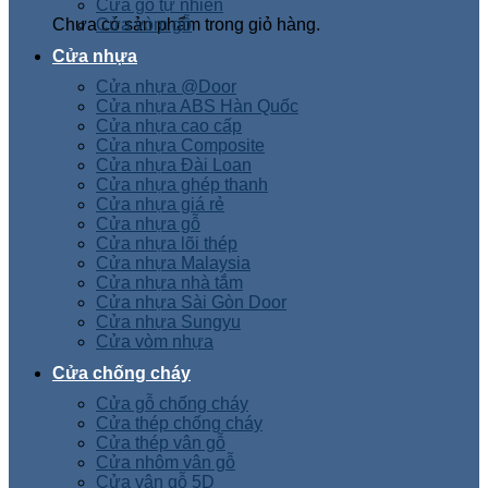
Cửa gỗ tự nhiên
Chưa có sản phẩm trong giỏ hàng.
Cửa vòm gỗ
Cửa nhựa
Cửa nhựa @Door
Cửa nhựa ABS Hàn Quốc
Cửa nhựa cao cấp
Cửa nhựa Composite
Cửa nhựa Đài Loan
Cửa nhựa ghép thanh
Cửa nhựa giá rẻ
Cửa nhựa gỗ
Cửa nhựa lõi thép
Cửa nhựa Malaysia
Cửa nhựa nhà tắm
Cửa nhựa Sài Gòn Door
Cửa nhựa Sungyu
Cửa vòm nhựa
Cửa chống cháy
Cửa gỗ chống cháy
Cửa thép chống cháy
Cửa thép vân gỗ
Cửa nhôm vân gỗ
Cửa vân gỗ 5D