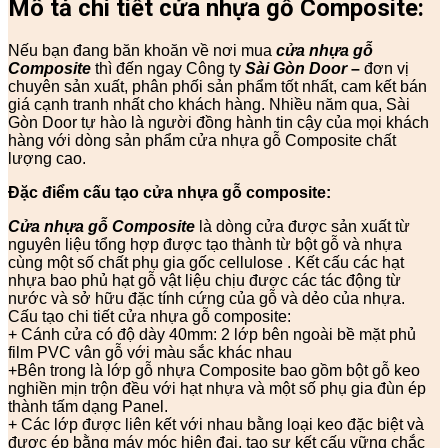
Mô tả chi tiết cửa nhựa gỗ Composite:
Nếu bạn đang băn khoăn về nơi mua
cửa nhựa gỗ
Composite
thì đến ngay Công ty
Sài Gòn Door
–
đơn vị
chuyên sản xuất, phân phối sản phẩm tốt nhất, cam kết bán
giá cạnh tranh nhất cho khách hàng. Nhiều năm qua, Sài
Gòn Door tự hào là người đồng hành tin cậy của mọi khách
hàng với dòng sản phẩm cửa nhựa gỗ Composite chất
lượng cao.
Đặc điểm cấu tạo cửa nhựa gỗ composite:
Cửa nhựa gỗ Composite
là dòng cửa được sản xuất từ
nguyên liệu tổng hợp được tạo thành từ bột gỗ và nhựa
cùng một số chất phụ gia gốc cellulose . Kết cấu các hạt
nhựa bao phủ hạt gỗ vật liệu chịu được các tác động từ
nước và sở hữu đặc tính cứng của gỗ và dẻo của nhựa.
Cấu tạo chi tiết cửa nhựa gỗ composite:
+ Cánh cửa có độ dày 40mm: 2 lớp bên ngoài bề mặt phủ
film PVC vân gỗ với màu sắc khác nhau
+Bên trong là lớp gỗ nhựa Composite bao gồm bột gỗ keo
nghiền mịn trộn đều với hạt nhựa và một số phụ gia đùn ép
thành tấm dạng Panel.
+ Các lớp được liên kết với nhau bằng loại keo đặc biệt và
được ép bằng máy móc hiện đại, tạo sự kết cấu vững chắc