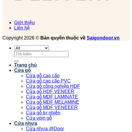
Giới thiệu
Liên hệ
Copyright 2026 ©
Bản quyền thuộc về
Saigondoor.vn
Tìm
kiếm:
Trang chủ
Cửa gỗ
Cửa gỗ cao cấp
Cửa gỗ cao cấp PVC
Cửa gỗ công nghiệp HDF
Cửa gỗ HDF VENEER
Cửa gỗ MDF LAMINATE
Cửa gỗ MDF MELAMINE
Cửa gỗ MDF VENEEER
Cửa gỗ tự nhiên
Cửa vòm gỗ
Cửa nhựa
Cửa nhựa @Door