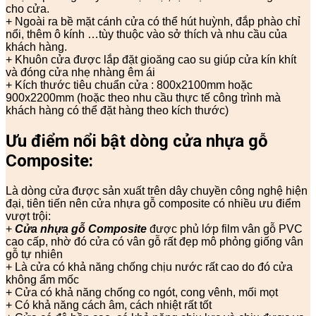
cho cửa.
+ Ngoài ra bề mặt cánh cửa có thể hút huỳnh, đắp phào chỉ
nổi, thêm ô kính …tùy thuộc vào sở thích và nhu cầu của
khách hàng.
+ Khuôn cửa được lắp đặt gioăng cao su giúp cửa kín khít
và đóng cửa nhẹ nhàng êm ái
+ Kích thước tiêu chuẩn cửa : 800x2100mm hoặc
900x2200mm (hoặc theo nhu cầu thực tế công trình mà
khách hàng có thể đặt hàng theo kích thước)
Ưu điểm nổi bật dòng cửa nhựa gỗ
Composite:
Là dòng cửa được sản xuất trên dây chuyền công nghệ hiện
đại, tiên tiến nên cửa nhựa gỗ composite có nhiều ưu điểm
vượt trội:
+
Cửa nhựa gỗ Composite
được phủ lớp film vân gỗ PVC
cao cấp, nhờ đó cửa có vân gỗ rất đẹp mô phỏng giống vân
gỗ tự nhiên
+ Là cửa có khả năng chống chịu nước rất cao do đó cửa
không ẩm mốc
+ Cửa có khả năng chống co ngót, cong vênh, mối mọt
+ Có khả năng cách âm, cách nhiệt rất tốt