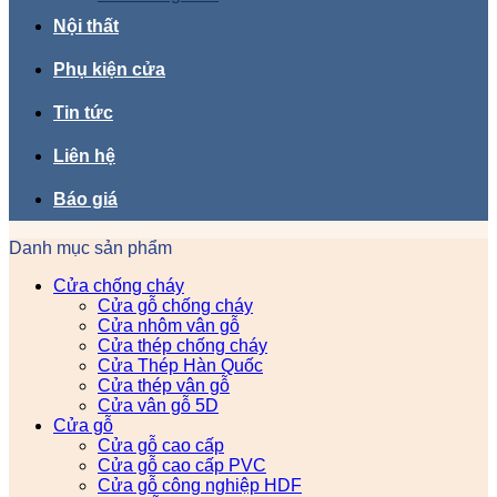
Nội thất
Phụ kiện cửa
Tin tức
Liên hệ
Báo giá
Danh mục sản phẩm
Cửa chống cháy
Cửa gỗ chống cháy
Cửa nhôm vân gỗ
Cửa thép chống cháy
Cửa Thép Hàn Quốc
Cửa thép vân gỗ
Cửa vân gỗ 5D
Cửa gỗ
Cửa gỗ cao cấp
Cửa gỗ cao cấp PVC
Cửa gỗ công nghiệp HDF