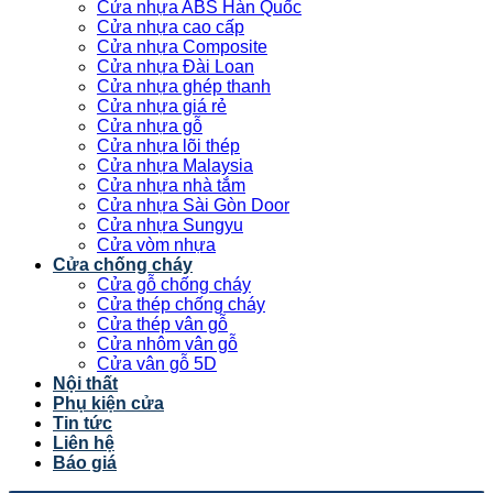
Cửa nhựa ABS Hàn Quốc
Cửa nhựa cao cấp
Cửa nhựa Composite
Cửa nhựa Đài Loan
Cửa nhựa ghép thanh
Cửa nhựa giá rẻ
Cửa nhựa gỗ
Cửa nhựa lõi thép
Cửa nhựa Malaysia
Cửa nhựa nhà tắm
Cửa nhựa Sài Gòn Door
Cửa nhựa Sungyu
Cửa vòm nhựa
Cửa chống cháy
Cửa gỗ chống cháy
Cửa thép chống cháy
Cửa thép vân gỗ
Cửa nhôm vân gỗ
Cửa vân gỗ 5D
Nội thất
Phụ kiện cửa
Tin tức
Liên hệ
Báo giá