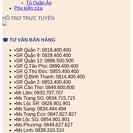
Tủ Quần Áo
Phụ kiện cửa
HỖ TRỢ TRỰC TUYẾN
☎ TƯ VẤN BÁN HÀNG
▪️SR Quận 7: 0818.400.400
▪️SR Quận 9: 0828.400.400
▪️SR Quận 12: 0886.500.500
▪️SR Q.Tân Phú: 0899.400.400
▪️SR Q.Thủ Đức: 0855.400.400
▪️SR Q.Bình Thạnh: 0814.400.400
▪️SR Quận 2: 0853.400.400
▪️SR Cần Thơ: 0849.600.600
▪️Mr Lãm: 0933.707.707
▪️Ms Trang SG: 0834.715.715
▪️Ms Lộc SR: 0826.901.901
▪️Ms Sang: 0834.494.494
▪️Ms Trang Eco: 0847.827.827
▪️Mr Lộc SG: 0854.901.901
▪️Ms Phượng: 0849.627.627
▪️Ms Linh: 0839.310.310