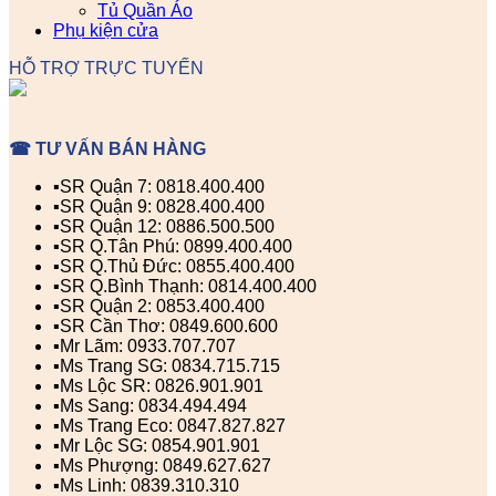
Tủ Quần Áo
Phụ kiện cửa
HỖ TRỢ TRỰC TUYẾN
☎ TƯ VẤN BÁN HÀNG
▪️SR Quận 7: 0818.400.400
▪️SR Quận 9: 0828.400.400
▪️SR Quận 12: 0886.500.500
▪️SR Q.Tân Phú: 0899.400.400
▪️SR Q.Thủ Đức: 0855.400.400
▪️SR Q.Bình Thạnh: 0814.400.400
▪️SR Quận 2: 0853.400.400
▪️SR Cần Thơ: 0849.600.600
▪️Mr Lãm: 0933.707.707
▪️Ms Trang SG: 0834.715.715
▪️Ms Lộc SR: 0826.901.901
▪️Ms Sang: 0834.494.494
▪️Ms Trang Eco: 0847.827.827
▪️Mr Lộc SG: 0854.901.901
▪️Ms Phượng: 0849.627.627
▪️Ms Linh: 0839.310.310