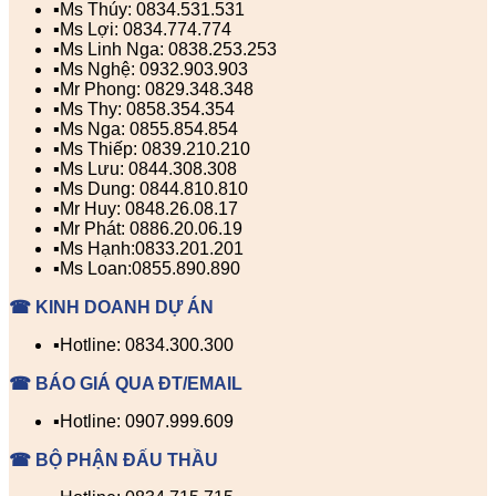
▪️Ms Thúy: 0834.531.531
▪️Ms Lợi: 0834.774.774
▪️Ms Linh Nga: 0838.253.253
▪️Ms Nghệ: 0932.903.903
▪️Mr Phong: 0829.348.348
▪️Ms Thy: 0858.354.354
▪️Ms Nga: 0855.854.854
▪️Ms Thiếp: 0839.210.210
▪️Ms Lưu: 0844.308.308
▪️Ms Dung: 0844.810.810
▪️Mr Huy: 0848.26.08.17
▪️Mr Phát: 0886.20.06.19
▪️Ms Hạnh:0833.201.201
▪️Ms Loan:0855.890.890
☎ KINH DOANH DỰ ÁN
▪️Hotline: 0834.300.300
☎ BÁO GIÁ QUA ĐT/EMAIL
▪️Hotline: 0907.999.609
☎ BỘ PHẬN ĐẤU THẦU