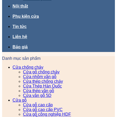
Nội thất
Phụ kiện cửa
Tin tức
Liên hệ
Báo giá
Danh mục sản phẩm
Cửa chống cháy
Cửa gỗ chống cháy
Cửa nhôm vân gỗ
Cửa thép chống cháy
Cửa Thép Hàn Quốc
Cửa thép vân gỗ
Cửa vân gỗ 5D
Cửa gỗ
Cửa gỗ cao cấp
Cửa gỗ cao cấp PVC
Cửa gỗ công nghiệp HDF