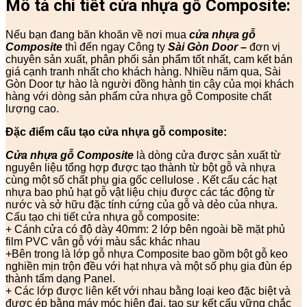
Mô tả chi tiết cửa nhựa gỗ Composite:
Nếu bạn đang băn khoăn về nơi mua
cửa nhựa gỗ
Composite
thì đến ngay Công ty
Sài Gòn Door
–
đơn vị
chuyên sản xuất, phân phối sản phẩm tốt nhất, cam kết bán
giá cạnh tranh nhất cho khách hàng. Nhiều năm qua, Sài
Gòn Door tự hào là người đồng hành tin cậy của mọi khách
hàng với dòng sản phẩm cửa nhựa gỗ Composite chất
lượng cao.
Đặc điểm cấu tạo cửa nhựa gỗ composite:
Cửa nhựa gỗ Composite
là dòng cửa được sản xuất từ
nguyên liệu tổng hợp được tạo thành từ bột gỗ và nhựa
cùng một số chất phụ gia gốc cellulose . Kết cấu các hạt
nhựa bao phủ hạt gỗ vật liệu chịu được các tác động từ
nước và sở hữu đặc tính cứng của gỗ và dẻo của nhựa.
Cấu tạo chi tiết cửa nhựa gỗ composite:
+ Cánh cửa có độ dày 40mm: 2 lớp bên ngoài bề mặt phủ
film PVC vân gỗ với màu sắc khác nhau
+Bên trong là lớp gỗ nhựa Composite bao gồm bột gỗ keo
nghiền mịn trộn đều với hạt nhựa và một số phụ gia đùn ép
thành tấm dạng Panel.
+ Các lớp được liên kết với nhau bằng loại keo đặc biệt và
được ép bằng máy móc hiện đại, tạo sự kết cấu vững chắc