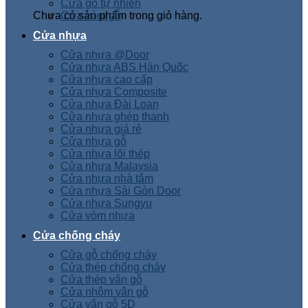
Cửa gỗ tự nhiên
Chưa có sản phẩm trong giỏ hàng.
Cửa vòm gỗ
Cửa nhựa
Cửa nhựa @Door
Cửa nhựa ABS Hàn Quốc
Cửa nhựa cao cấp
Cửa nhựa Composite
Cửa nhựa Đài Loan
Cửa nhựa ghép thanh
Cửa nhựa giá rẻ
Cửa nhựa gỗ
Cửa nhựa lõi thép
Cửa nhựa Malaysia
Cửa nhựa nhà tắm
Cửa nhựa Sài Gòn Door
Cửa nhựa Sungyu
Cửa vòm nhựa
Cửa chống cháy
Cửa gỗ chống cháy
Cửa thép chống cháy
Cửa thép vân gỗ
Cửa nhôm vân gỗ
Cửa vân gỗ 5D