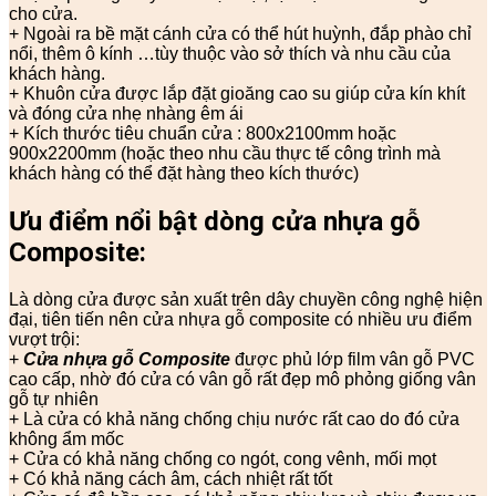
cho cửa.
+ Ngoài ra bề mặt cánh cửa có thể hút huỳnh, đắp phào chỉ
nổi, thêm ô kính …tùy thuộc vào sở thích và nhu cầu của
khách hàng.
+ Khuôn cửa được lắp đặt gioăng cao su giúp cửa kín khít
và đóng cửa nhẹ nhàng êm ái
+ Kích thước tiêu chuẩn cửa : 800x2100mm hoặc
900x2200mm (hoặc theo nhu cầu thực tế công trình mà
khách hàng có thể đặt hàng theo kích thước)
Ưu điểm nổi bật dòng cửa nhựa gỗ
Composite:
Là dòng cửa được sản xuất trên dây chuyền công nghệ hiện
đại, tiên tiến nên cửa nhựa gỗ composite có nhiều ưu điểm
vượt trội:
+
Cửa nhựa gỗ Composite
được phủ lớp film vân gỗ PVC
cao cấp, nhờ đó cửa có vân gỗ rất đẹp mô phỏng giống vân
gỗ tự nhiên
+ Là cửa có khả năng chống chịu nước rất cao do đó cửa
không ẩm mốc
+ Cửa có khả năng chống co ngót, cong vênh, mối mọt
+ Có khả năng cách âm, cách nhiệt rất tốt