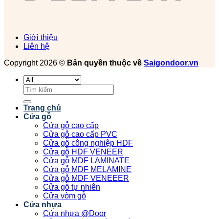
Giới thiệu
Liên hệ
Copyright 2026 ©
Bản quyền thuộc về
Saigondoor.vn
Tìm
kiếm:
Trang chủ
Cửa gỗ
Cửa gỗ cao cấp
Cửa gỗ cao cấp PVC
Cửa gỗ công nghiệp HDF
Cửa gỗ HDF VENEER
Cửa gỗ MDF LAMINATE
Cửa gỗ MDF MELAMINE
Cửa gỗ MDF VENEEER
Cửa gỗ tự nhiên
Cửa vòm gỗ
Cửa nhựa
Cửa nhựa @Door