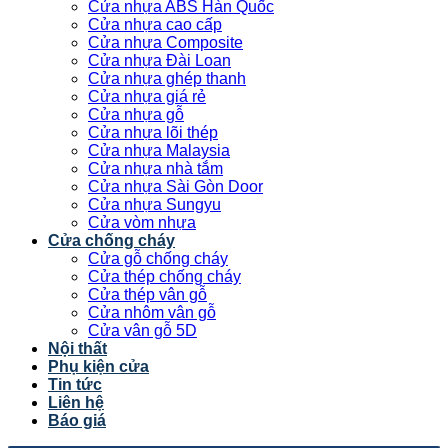
Cửa nhựa ABS Hàn Quốc
Cửa nhựa cao cấp
Cửa nhựa Composite
Cửa nhựa Đài Loan
Cửa nhựa ghép thanh
Cửa nhựa giá rẻ
Cửa nhựa gỗ
Cửa nhựa lõi thép
Cửa nhựa Malaysia
Cửa nhựa nhà tắm
Cửa nhựa Sài Gòn Door
Cửa nhựa Sungyu
Cửa vòm nhựa
Cửa chống cháy
Cửa gỗ chống cháy
Cửa thép chống cháy
Cửa thép vân gỗ
Cửa nhôm vân gỗ
Cửa vân gỗ 5D
Nội thất
Phụ kiện cửa
Tin tức
Liên hệ
Báo giá