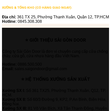
XƯỞNG & TỔNG KHO (CÓ HÀNG GIAO NGAY):
Địa chỉ:
361 TX 25, Phường Thạnh Xuân, Quận 12, TP.HCM
Hotline:
0845.308.308
⭐ GIỚI THIỆU SÀI GÒN DOOR
Công ty Sài Gòn Door là đơn vị chuyên cung cấp cửa chống
cháy, cửa gỗ, cửa nhựa hàng đầu Việt Nam.
Hotline:
0886.500.500
Email:
sales.saigondoor@gmail.com
⭐ HỆ THỐNG XƯỞNG SẢN XUẤT
Xưởng SX I:
Số 361 TX25, Phường Thạnh Xuân, Q12, TP.
HCM.
Xưởng SX II:
Số 60/3 Đường 9, KP2, P.An Bình, Biên Hòa,
Đồng Nai.
Xưởng SX III:
81 Võ Văn Bích, Xã Tân Thạnh Đông, Huyện