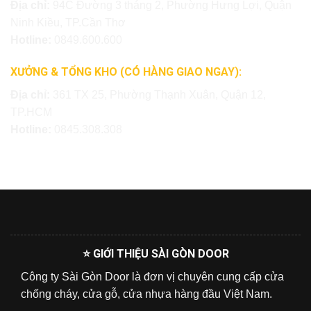
Địa chỉ:
94C Đường 3 tháng 2, Phường Hưng Lợi, Quận
Ninh Kiều, TP.Cần Thơ
Hotline:
0849.600.600
XƯỞNG & TỔNG KHO (CÓ HÀNG GIAO NGAY):
Địa chỉ:
361 TX 25, Phường Thạnh Xuân, Quận 12,
TP.HCM
Hotline:
0845.308.308
⭐ GIỚI THIỆU SÀI GÒN DOOR
Công ty Sài Gòn Door là đơn vị chuyên cung cấp cửa
chống cháy, cửa gỗ, cửa nhựa hàng đầu Việt Nam.