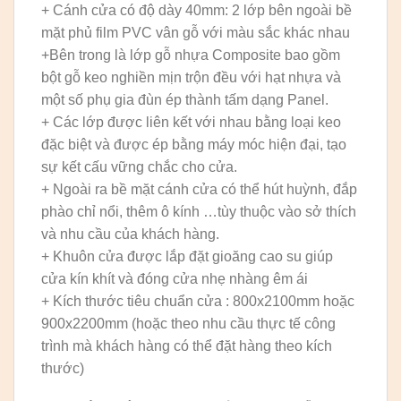
+ Cánh cửa có độ dày 40mm: 2 lớp bên ngoài bề
mặt phủ film PVC vân gỗ với màu sắc khác nhau
+Bên trong là lớp gỗ nhựa Composite bao gồm
bột gỗ keo nghiền mịn trộn đều với hạt nhựa và
một số phụ gia đùn ép thành tấm dạng Panel.
+ Các lớp được liên kết với nhau bằng loại keo
đặc biệt và được ép bằng máy móc hiện đại, tạo
sự kết cấu vững chắc cho cửa.
+ Ngoài ra bề mặt cánh cửa có thể hút huỳnh, đắp
phào chỉ nổi, thêm ô kính …tùy thuộc vào sở thích
và nhu cầu của khách hàng.
+ Khuôn cửa được lắp đặt gioăng cao su giúp
cửa kín khít và đóng cửa nhẹ nhàng êm ái
+ Kích thước tiêu chuẩn cửa : 800x2100mm hoặc
900x2200mm (hoặc theo nhu cầu thực tế công
trình mà khách hàng có thể đặt hàng theo kích
thước)