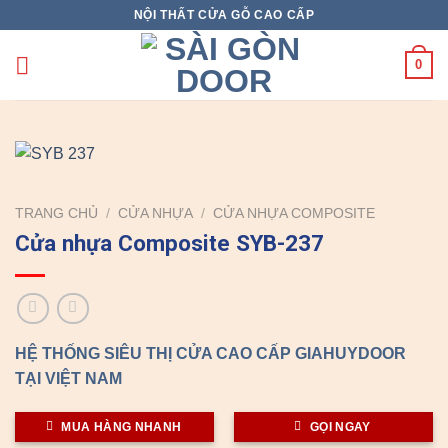
Skip
NỘI THẤT CỬA GỖ CAO CẤP
to
content
0
TRANG CHỦ
/
CỬA NHỰA
/
CỬA NHỰA COMPOSITE
Cửa nhựa Composite SYB-237
HỆ THỐNG SIÊU THỊ CỬA CAO CẤP GIAHUYDOOR
TẠI VIỆT NAM
MUA HÀNG NHANH
GỌI NGAY