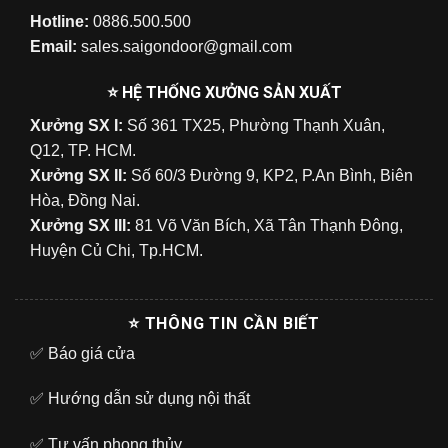
Hotline:
0886.500.500
Email:
sales.saigondoor@gmail.com
⭐ HỆ THỐNG XƯỞNG SẢN XUẤT
Xưởng SX I:
Số 361 TX25, Phường Thạnh Xuân,
Q12, TP. HCM.
Xưởng SX II:
Số 60/3 Đường 9, KP2, P.An Bình, Biên
Hòa, Đồng Nai.
Xưởng SX III:
81 Võ Văn Bích, Xã Tân Thạnh Đông,
Huyện Củ Chi, Tp.HCM.
⭐ THÔNG TIN CẦN BIẾT
✅
Báo giá cửa
✅
Hướng dẫn sử dụng nội thất
✅
Tư vấn phong thủy