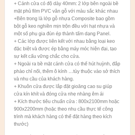
+ Cánh cửa có độ dày 40mm: 2 lớp bên ngoài bề
mặt phủ film PVC vân gỗ với màu sắc khác nhau
+Bên trong là lớp gỗ nhựa Composite bao gồm
bột gỗ keo nghiền mịn trộn đều với hạt nhựa và
một số phụ gia đùn ép thành tấm dạng Panel.
+ Các lớp được liên kết với nhau bằng loại keo
đặc biệt và được ép bằng máy móc hiện đại, tạo
sự kết cấu vững chắc cho cửa.
+ Ngoài ra bề mặt cánh cửa có thể hút huỳnh, đắp
phào chỉ nổi, thêm ô kính …tùy thuộc vào sở thích
và nhu cầu của khách hàng.
+ Khuôn cửa được lắp đặt gioăng cao su giúp
cửa kín khít và đóng cửa nhẹ nhàng êm ái
+ Kích thước tiêu chuẩn cửa : 800x2100mm hoặc
900x2200mm (hoặc theo nhu cầu thực tế công
trình mà khách hàng có thể đặt hàng theo kích
thước)