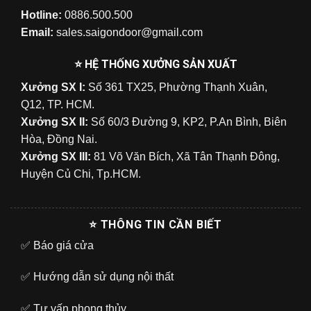
Hotline:
0886.500.500
Email:
sales.saigondoor@gmail.com
⭐ HỆ THỐNG XƯỞNG SẢN XUẤT
Xưởng SX I:
Số 361 TX25, Phường Thạnh Xuân,
Q12, TP. HCM.
Xưởng SX II:
Số 60/3 Đường 9, KP2, P.An Bình, Biên
Hòa, Đồng Nai.
Xưởng SX III:
81 Võ Văn Bích, Xã Tân Thạnh Đông,
Huyện Củ Chi, Tp.HCM.
⭐ THÔNG TIN CẦN BIẾT
✅
Báo giá cửa
✅
Hướng dẫn sử dụng nội thất
✅
Tư vấn phong thủy