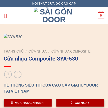
Skip
NỘI THẤT CỬA GỖ CAO CẤP
to
content
0
TRANG CHỦ
/
CỬA NHỰA
/
CỬA NHỰA COMPOSITE
Cửa nhựa Composite SYA-530
HỆ THỐNG SIÊU THỊ CỬA CAO CẤP GIAHUYDOOR
TẠI VIỆT NAM
MUA HÀNG NHANH
GỌI NGAY