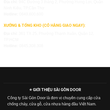
Địa chỉ:
94C Đường 3 tháng 2, Phường Hưng Lợi, Quận
Ninh Kiều, TP.Cần Thơ
Hotline:
0849.600.600
XƯỞNG & TỔNG KHO (CÓ HÀNG GIAO NGAY):
Địa chỉ:
361 TX 25, Phường Thạnh Xuân, Quận 12,
TP.HCM
Hotline:
0845.308.308
⭐ GIỚI THIỆU SÀI GÒN DOOR
Công ty Sài Gòn Door là đơn vị chuyên cung cấp cửa
chống cháy, cửa gỗ, cửa nhựa hàng đầu Việt Nam.