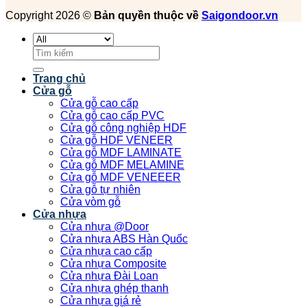
Copyright 2026 ©
Bản quyền thuộc về
Saigondoor.vn
Tìm
kiếm:
Trang chủ
Cửa gỗ
Cửa gỗ cao cấp
Cửa gỗ cao cấp PVC
Cửa gỗ công nghiệp HDF
Cửa gỗ HDF VENEER
Cửa gỗ MDF LAMINATE
Cửa gỗ MDF MELAMINE
Cửa gỗ MDF VENEEER
Cửa gỗ tự nhiên
Cửa vòm gỗ
Cửa nhựa
Cửa nhựa @Door
Cửa nhựa ABS Hàn Quốc
Cửa nhựa cao cấp
Cửa nhựa Composite
Cửa nhựa Đài Loan
Cửa nhựa ghép thanh
Cửa nhựa giá rẻ