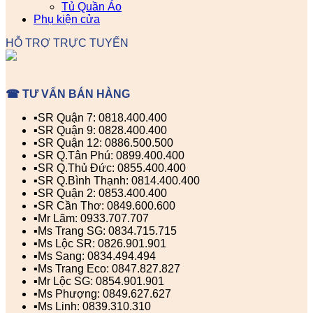
Tủ Quần Áo
Phụ kiện cửa
HỖ TRỢ TRỰC TUYẾN
☎ TƯ VẤN BÁN HÀNG
▪️SR Quận 7: 0818.400.400
▪️SR Quận 9: 0828.400.400
▪️SR Quận 12: 0886.500.500
▪️SR Q.Tân Phú: 0899.400.400
▪️SR Q.Thủ Đức: 0855.400.400
▪️SR Q.Bình Thạnh: 0814.400.400
▪️SR Quận 2: 0853.400.400
▪️SR Cần Thơ: 0849.600.600
▪️Mr Lãm: 0933.707.707
▪️Ms Trang SG: 0834.715.715
▪️Ms Lộc SR: 0826.901.901
▪️Ms Sang: 0834.494.494
▪️Ms Trang Eco: 0847.827.827
▪️Mr Lộc SG: 0854.901.901
▪️Ms Phượng: 0849.627.627
▪️Ms Linh: 0839.310.310