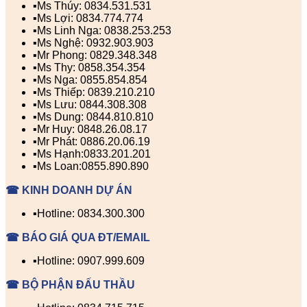
▪️Ms Thúy: 0834.531.531
▪️Ms Lợi: 0834.774.774
▪️Ms Linh Nga: 0838.253.253
▪️Ms Nghệ: 0932.903.903
▪️Mr Phong: 0829.348.348
▪️Ms Thy: 0858.354.354
▪️Ms Nga: 0855.854.854
▪️Ms Thiếp: 0839.210.210
▪️Ms Lưu: 0844.308.308
▪️Ms Dung: 0844.810.810
▪️Mr Huy: 0848.26.08.17
▪️Mr Phát: 0886.20.06.19
▪️Ms Hạnh:0833.201.201
▪️Ms Loan:0855.890.890
☎ KINH DOANH DỰ ÁN
▪️Hotline: 0834.300.300
☎ BÁO GIÁ QUA ĐT/EMAIL
▪️Hotline: 0907.999.609
☎ BỘ PHẬN ĐẤU THẦU