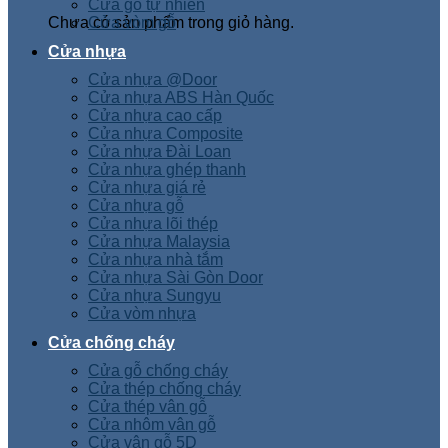
Cửa gỗ tự nhiên
Chưa có sản phẩm trong giỏ hàng.
Cửa vòm gỗ
Cửa nhựa
Cửa nhựa @Door
Cửa nhựa ABS Hàn Quốc
Cửa nhựa cao cấp
Cửa nhựa Composite
Cửa nhựa Đài Loan
Cửa nhựa ghép thanh
Cửa nhựa giá rẻ
Cửa nhựa gỗ
Cửa nhựa lõi thép
Cửa nhựa Malaysia
Cửa nhựa nhà tắm
Cửa nhựa Sài Gòn Door
Cửa nhựa Sungyu
Cửa vòm nhựa
Cửa chống cháy
Cửa gỗ chống cháy
Cửa thép chống cháy
Cửa thép vân gỗ
Cửa nhôm vân gỗ
Cửa vân gỗ 5D