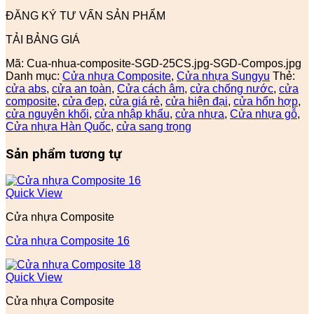
ĐĂNG KÝ TƯ VẤN SẢN PHẨM
TẢI BẢNG GIÁ
Mã:
Cua-nhua-composite-SGD-25CS.jpg-SGD-Compos.jpg
Danh mục:
Cửa nhựa Composite
,
Cửa nhựa Sungyu
Thẻ:
cửa abs
,
cửa an toàn
,
Cửa cách âm
,
cửa chống nước
,
cửa
composite
,
cửa đẹp
,
cửa giá rẻ
,
cửa hiện đại
,
cửa hổn hợp
,
cửa nguyên khối
,
cửa nhập khẩu
,
cửa nhựa
,
Cửa nhựa gỗ
,
Cửa nhựa Hàn Quốc
,
cửa sang trọng
Sản phẩm tương tự
Quick View
Cửa nhựa Composite
Cửa nhựa Composite 16
Quick View
Cửa nhựa Composite