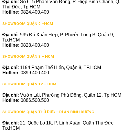
Địa chỉ:
Số 615 Phạm Văn Đồng, P. Hiệp Bình Chánh, Q.
Thủ Đức, Tp.HCM
Hotline:
0824.400.400
SHOWROOM QUẬN 9 –HCM
Địa chỉ:
535 Đỗ Xuân Hợp, P. Phước Long B, Quận 9,
Tp.HCM
Hotline:
0828.400.400
SHOWROOM QUẬN 8 – HCM
Địa chỉ:
1194 Phạm Thế Hiển, Quận 8, TP.HCM
Hotline:
0899.400.400
SHOWROOM QUẬN 12 – HCM
Địa chỉ:
Vườn Lài, Phường Phú Đông, Quận 12, Tp.HCM
Hotline:
0886.500.500
SHOWROOM QUẬN THỦ ĐỨC – DĨ AN BÌNH DƯƠNG
Địa chỉ:
21, Quốc Lộ 1K, P. Linh Xuân, Quận Thủ Đức,
Tp.HCM