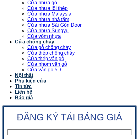
Cửa nhựa gỗ
Cửa nhựa lõi thép
Cửa nhựa Malaysia
Cửa nhựa nhà tắm
Cửa nhựa Sài Gòn Door
Cửa nhựa Sungyu
Cửa vòm nhựa
Cửa chống cháy
Cửa gỗ chống cháy
Cửa thép chống cháy
Cửa thép vân gỗ
Cửa nhôm vân gỗ
Cửa vân gỗ 5D
Nội thất
Phụ kiện cửa
Tin tức
Liên hệ
Báo giá
ĐĂNG KÝ TẢI BẢNG GIÁ