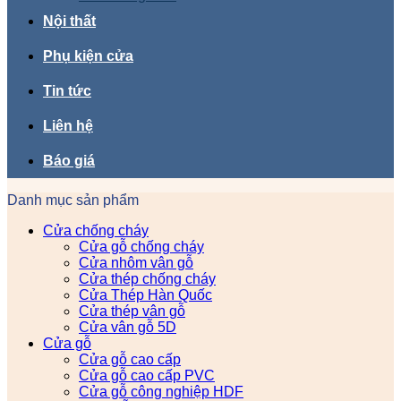
Nội thất
Phụ kiện cửa
Tin tức
Liên hệ
Báo giá
Danh mục sản phẩm
Cửa chống cháy
Cửa gỗ chống cháy
Cửa nhôm vân gỗ
Cửa thép chống cháy
Cửa Thép Hàn Quốc
Cửa thép vân gỗ
Cửa vân gỗ 5D
Cửa gỗ
Cửa gỗ cao cấp
Cửa gỗ cao cấp PVC
Cửa gỗ công nghiệp HDF