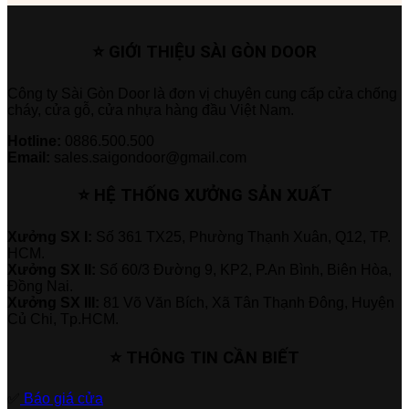
⭐ GIỚI THIỆU SÀI GÒN DOOR
Công ty Sài Gòn Door là đơn vị chuyên cung cấp cửa chống
cháy, cửa gỗ, cửa nhựa hàng đầu Việt Nam.
Hotline:
0886.500.500
Email:
sales.saigondoor@gmail.com
⭐ HỆ THỐNG XƯỞNG SẢN XUẤT
Xưởng SX I:
Số 361 TX25, Phường Thạnh Xuân, Q12, TP.
HCM.
Xưởng SX II:
Số 60/3 Đường 9, KP2, P.An Bình, Biên Hòa,
Đồng Nai.
Xưởng SX III:
81 Võ Văn Bích, Xã Tân Thạnh Đông, Huyện
Củ Chi, Tp.HCM.
⭐ THÔNG TIN CẦN BIẾT
✅
Báo giá cửa