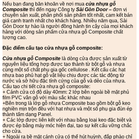
Nếu bạn đang băn khoăn về nơi mua
cửa nhựa gỗ
Composite
thì đến ngay Công ty
Sài Gòn Door
–
đơn vị
chuyên sản xuất, phân phối sản phẩm tốt nhất, cam kết bán
giá cạnh tranh nhất cho khách hàng. Nhiều năm qua, Sài
Gòn Door tự hào là người đồng hành tin cậy của mọi khách
hàng với dòng sản phẩm cửa nhựa gỗ Composite chất
lượng cao.
Đặc điểm cấu tạo cửa nhựa gỗ composite:
Cửa nhựa gỗ Composite
là dòng cửa được sản xuất từ
nguyên liệu tổng hợp được tạo thành từ bột gỗ và nhựa
cùng một số chất phụ gia gốc cellulose . Kết cấu các hạt
nhựa bao phủ hạt gỗ vật liệu chịu được các tác động từ
nước và sở hữu đặc tính cứng của gỗ và dẻo của nhựa.
Cấu tạo chi tiết cửa nhựa gỗ composite:
+ Cánh cửa có độ dày 40mm: 2 lớp bên ngoài bề mặt phủ
film PVC vân gỗ với màu sắc khác nhau
+Bên trong là lớp gỗ nhựa Composite bao gồm bột gỗ keo
nghiền mịn trộn đều với hạt nhựa và một số phụ gia đùn ép
thành tấm dạng Panel.
+ Các lớp được liên kết với nhau bằng loại keo đặc biệt và
được ép bằng máy móc hiện đại, tạo sự kết cấu vững chắc
cho cửa.
+ Ngoài ra bề mặt cánh cửa có thể hút huỳnh, đắp phào chỉ