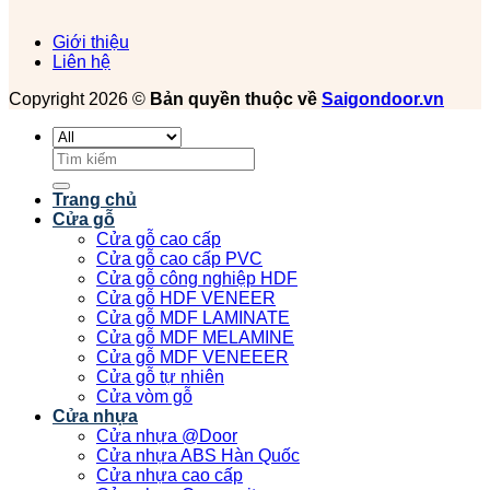
Giới thiệu
Liên hệ
Copyright 2026 ©
Bản quyền thuộc về
Saigondoor.vn
Tìm
kiếm:
Trang chủ
Cửa gỗ
Cửa gỗ cao cấp
Cửa gỗ cao cấp PVC
Cửa gỗ công nghiệp HDF
Cửa gỗ HDF VENEER
Cửa gỗ MDF LAMINATE
Cửa gỗ MDF MELAMINE
Cửa gỗ MDF VENEEER
Cửa gỗ tự nhiên
Cửa vòm gỗ
Cửa nhựa
Cửa nhựa @Door
Cửa nhựa ABS Hàn Quốc
Cửa nhựa cao cấp