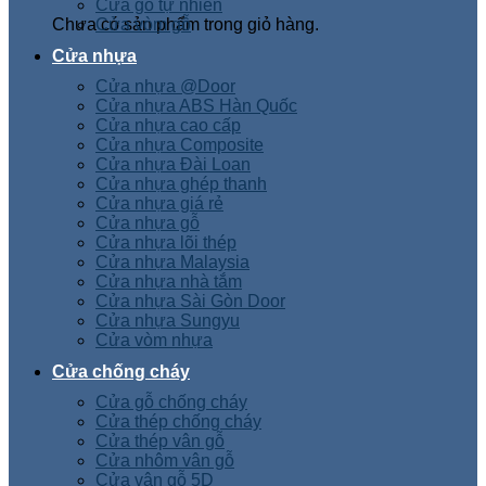
Cửa gỗ tự nhiên
Chưa có sản phẩm trong giỏ hàng.
Cửa vòm gỗ
Cửa nhựa
Cửa nhựa @Door
Cửa nhựa ABS Hàn Quốc
Cửa nhựa cao cấp
Cửa nhựa Composite
Cửa nhựa Đài Loan
Cửa nhựa ghép thanh
Cửa nhựa giá rẻ
Cửa nhựa gỗ
Cửa nhựa lõi thép
Cửa nhựa Malaysia
Cửa nhựa nhà tắm
Cửa nhựa Sài Gòn Door
Cửa nhựa Sungyu
Cửa vòm nhựa
Cửa chống cháy
Cửa gỗ chống cháy
Cửa thép chống cháy
Cửa thép vân gỗ
Cửa nhôm vân gỗ
Cửa vân gỗ 5D