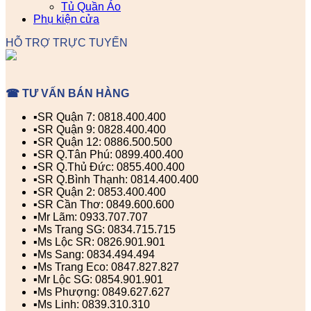
Tủ Quần Áo
Phụ kiện cửa
HỖ TRỢ TRỰC TUYẾN
☎ TƯ VẤN BÁN HÀNG
▪️SR Quận 7: 0818.400.400
▪️SR Quận 9: 0828.400.400
▪️SR Quận 12: 0886.500.500
▪️SR Q.Tân Phú: 0899.400.400
▪️SR Q.Thủ Đức: 0855.400.400
▪️SR Q.Bình Thạnh: 0814.400.400
▪️SR Quận 2: 0853.400.400
▪️SR Cần Thơ: 0849.600.600
▪️Mr Lãm: 0933.707.707
▪️Ms Trang SG: 0834.715.715
▪️Ms Lộc SR: 0826.901.901
▪️Ms Sang: 0834.494.494
▪️Ms Trang Eco: 0847.827.827
▪️Mr Lộc SG: 0854.901.901
▪️Ms Phượng: 0849.627.627
▪️Ms Linh: 0839.310.310