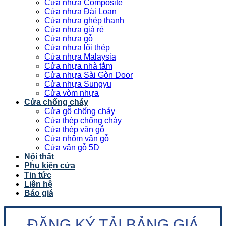
Cửa nhựa Composite
Cửa nhựa Đài Loan
Cửa nhựa ghép thanh
Cửa nhựa giá rẻ
Cửa nhựa gỗ
Cửa nhựa lõi thép
Cửa nhựa Malaysia
Cửa nhựa nhà tắm
Cửa nhựa Sài Gòn Door
Cửa nhựa Sungyu
Cửa vòm nhựa
Cửa chống cháy
Cửa gỗ chống cháy
Cửa thép chống cháy
Cửa thép vân gỗ
Cửa nhôm vân gỗ
Cửa vân gỗ 5D
Nội thất
Phụ kiện cửa
Tin tức
Liên hệ
Báo giá
ĐĂNG KÝ TẢI BẢNG GIÁ