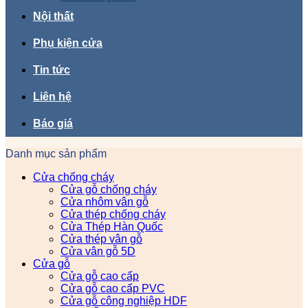
Nội thất
Phụ kiện cửa
Tin tức
Liên hệ
Báo giá
Danh mục sản phẩm
Cửa chống cháy
Cửa gỗ chống cháy
Cửa nhôm vân gỗ
Cửa thép chống cháy
Cửa Thép Hàn Quốc
Cửa thép vân gỗ
Cửa vân gỗ 5D
Cửa gỗ
Cửa gỗ cao cấp
Cửa gỗ cao cấp PVC
Cửa gỗ công nghiệp HDF