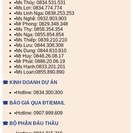
▪️Ms Thúy: 0834.531.531
▪️Ms Lợi: 0834.774.774
▪️Ms Linh Nga: 0838.253.253
▪️Ms Nghệ: 0932.903.903
▪️Mr Phong: 0829.348.348
▪️Ms Thy: 0858.354.354
▪️Ms Nga: 0855.854.854
▪️Ms Thiếp: 0839.210.210
▪️Ms Lưu: 0844.308.308
▪️Ms Dung: 0844.810.810
▪️Mr Huy: 0848.26.08.17
▪️Mr Phát: 0886.20.06.19
▪️Ms Hạnh:0833.201.201
▪️Ms Loan:0855.890.890
☎ KINH DOANH DỰ ÁN
▪️Hotline: 0834.300.300
☎ BÁO GIÁ QUA ĐT/EMAIL
▪️Hotline: 0907.999.609
☎ BỘ PHẬN ĐẤU THẦU