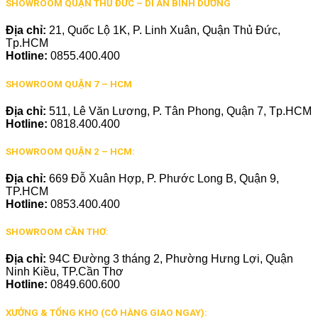
SHOWROOM QUẬN THỦ ĐỨC – DĨ AN BÌNH DƯƠNG
Địa chỉ:
21, Quốc Lộ 1K, P. Linh Xuân, Quận Thủ Đức,
Tp.HCM
Hotline:
0855.400.400
SHOWROOM QUẬN 7 – HCM
Địa chỉ:
511, Lê Văn Lương, P. Tân Phong, Quận 7, Tp.HCM
Hotline:
0818.400.400
SHOWROOM QUẬN 2 – HCM:
Địa chỉ:
669 Đỗ Xuân Hợp, P. Phước Long B, Quận 9,
TP.HCM
Hotline:
0853.400.400
SHOWROOM CẦN THƠ:
Địa chỉ:
94C Đường 3 tháng 2, Phường Hưng Lợi, Quận
Ninh Kiều, TP.Cần Thơ
Hotline:
0849.600.600
XƯỞNG & TỔNG KHO (CÓ HÀNG GIAO NGAY):