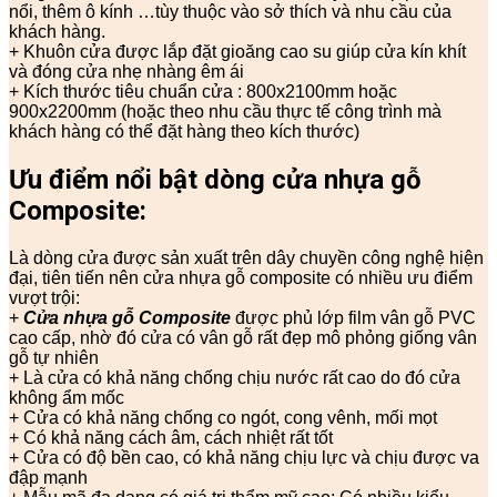
nổi, thêm ô kính …tùy thuộc vào sở thích và nhu cầu của
khách hàng.
+ Khuôn cửa được lắp đặt gioăng cao su giúp cửa kín khít
và đóng cửa nhẹ nhàng êm ái
+ Kích thước tiêu chuẩn cửa : 800x2100mm hoặc
900x2200mm (hoặc theo nhu cầu thực tế công trình mà
khách hàng có thể đặt hàng theo kích thước)
Ưu điểm nổi bật dòng cửa nhựa gỗ
Composite:
Là dòng cửa được sản xuất trên dây chuyền công nghệ hiện
đại, tiên tiến nên cửa nhựa gỗ composite có nhiều ưu điểm
vượt trội:
+
Cửa nhựa gỗ Composite
được phủ lớp film vân gỗ PVC
cao cấp, nhờ đó cửa có vân gỗ rất đẹp mô phỏng giống vân
gỗ tự nhiên
+ Là cửa có khả năng chống chịu nước rất cao do đó cửa
không ẩm mốc
+ Cửa có khả năng chống co ngót, cong vênh, mối mọt
+ Có khả năng cách âm, cách nhiệt rất tốt
+ Cửa có độ bền cao, có khả năng chịu lực và chịu được va
đập mạnh