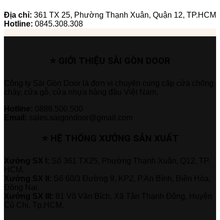
Địa chỉ:
361 TX 25, Phường Thạnh Xuân, Quận 12, TP.HCM
Hotline:
0845.308.308
⭐ GIỚI THIỆU SÀI GÒN DOOR
Công ty Sài Gòn Door là đơn vị chuyên cung cấp cửa chống
cháy, cửa gỗ, cửa nhựa hàng đầu Việt Nam.
Hotline:
0886.500.500
Email:
sales.saigondoor@gmail.com
⭐ HỆ THỐNG XƯỞNG SẢN XUẤT
Xưởng SX I:
Số 361 TX25, Phường Thạnh Xuân, Q12, TP.
HCM.
Xưởng SX II:
Số 60/3 Đường 9, KP2, P.An Bình, Biên Hòa,
Đồng Nai.
Xưởng SX III:
81 Võ Văn Bích, Xã Tân Thạnh Đông, Huyện
Củ Chi, Tp.HCM.