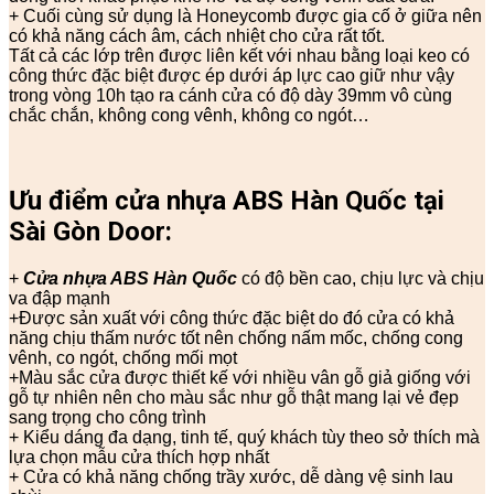
+ Cuối cùng sử dụng là Honeycomb được gia cố ở giữa nên
có khả năng cách âm, cách nhiệt cho cửa rất tốt.
Tất cả các lớp trên được liên kết với nhau bằng loại keo có
công thức đặc biệt được ép dưới áp lực cao giữ như vậy
trong vòng 10h tạo ra cánh cửa có độ dày 39mm vô cùng
chắc chắn, không cong vênh, không co ngót…
Ưu điểm cửa nhựa ABS Hàn Quốc tại
Sài Gòn Door:
+
Cửa nhựa ABS Hàn Quốc
có độ bền cao, chịu lực và chịu
va đập mạnh
+Được sản xuất với công thức đặc biệt do đó cửa có khả
năng chịu thấm nước tốt nên chống nấm mốc, chống cong
vênh, co ngót, chống mối mọt
+Màu sắc cửa được thiết kế với nhiều vân gỗ giả giống với
gỗ tự nhiên nên cho màu sắc như gỗ thật mang lại vẻ đẹp
sang trọng cho công trình
+ Kiểu dáng đa dạng, tinh tế, quý khách tùy theo sở thích mà
lựa chọn mẫu cửa thích hợp nhất
+ Cửa có khả năng chống trầy xước, dễ dàng vệ sinh lau