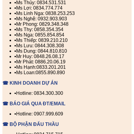
▪️Ms Thúy: 0834.531.531
▪️Ms Lợi: 0834.774.774
▪️Ms Linh Nga: 0838.253.253
▪️Ms Nghệ: 0932.903.903
▪️Mr Phong: 0829.348.348
▪️Ms Thy: 0858.354.354
▪️Ms Nga: 0855.854.854
▪️Ms Thiếp: 0839.210.210
▪️Ms Lưu: 0844.308.308
▪️Ms Dung: 0844.810.810
▪️Mr Huy: 0848.26.08.17
▪️Mr Phát: 0886.20.06.19
▪️Ms Hạnh:0833.201.201
▪️Ms Loan:0855.890.890
☎ KINH DOANH DỰ ÁN
▪️Hotline: 0834.300.300
☎ BÁO GIÁ QUA ĐT/EMAIL
▪️Hotline: 0907.999.609
☎ BỘ PHẬN ĐẤU THẦU