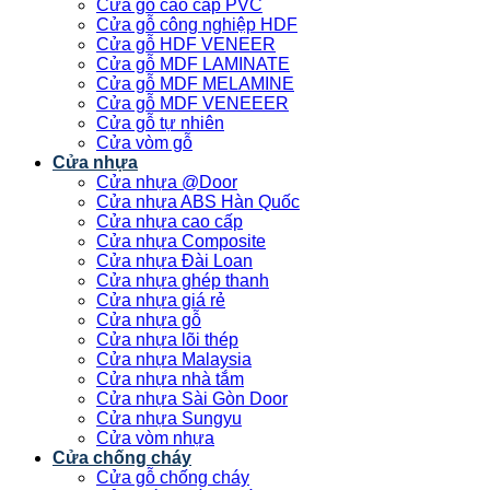
Cửa gỗ cao cấp PVC
Cửa gỗ công nghiệp HDF
Cửa gỗ HDF VENEER
Cửa gỗ MDF LAMINATE
Cửa gỗ MDF MELAMINE
Cửa gỗ MDF VENEEER
Cửa gỗ tự nhiên
Cửa vòm gỗ
Cửa nhựa
Cửa nhựa @Door
Cửa nhựa ABS Hàn Quốc
Cửa nhựa cao cấp
Cửa nhựa Composite
Cửa nhựa Đài Loan
Cửa nhựa ghép thanh
Cửa nhựa giá rẻ
Cửa nhựa gỗ
Cửa nhựa lõi thép
Cửa nhựa Malaysia
Cửa nhựa nhà tắm
Cửa nhựa Sài Gòn Door
Cửa nhựa Sungyu
Cửa vòm nhựa
Cửa chống cháy
Cửa gỗ chống cháy