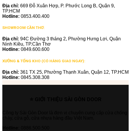
Địa chỉ:
669 Đỗ Xuân Hợp, P. Phước Long B, Quận 9,
TP.HCM
Hotline:
0853.400.400
SHOWROOM CẦN THƠ:
Địa chỉ:
94C Đường 3 tháng 2, Phường Hưng Lợi, Quận
Ninh Kiều, TP.Cần Thơ
Hotline:
0849.600.600
XƯỞNG & TỔNG KHO (CÓ HÀNG GIAO NGAY):
Địa chỉ:
361 TX 25, Phường Thạnh Xuân, Quận 12, TP.HCM
Hotline:
0845.308.308
⭐ GIỚI THIỆU SÀI GÒN DOOR
Công ty Sài Gòn Door là đơn vị chuyên cung cấp cửa chống
cháy, cửa gỗ, cửa nhựa hàng đầu Việt Nam.
Hotline:
0886.500.500