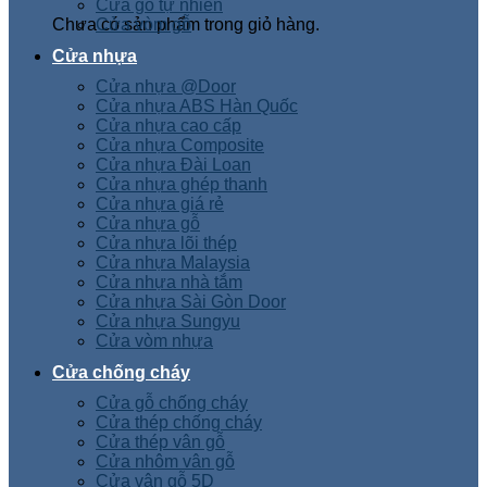
Cửa gỗ tự nhiên
Chưa có sản phẩm trong giỏ hàng.
Cửa vòm gỗ
Cửa nhựa
Cửa nhựa @Door
Cửa nhựa ABS Hàn Quốc
Cửa nhựa cao cấp
Cửa nhựa Composite
Cửa nhựa Đài Loan
Cửa nhựa ghép thanh
Cửa nhựa giá rẻ
Cửa nhựa gỗ
Cửa nhựa lõi thép
Cửa nhựa Malaysia
Cửa nhựa nhà tắm
Cửa nhựa Sài Gòn Door
Cửa nhựa Sungyu
Cửa vòm nhựa
Cửa chống cháy
Cửa gỗ chống cháy
Cửa thép chống cháy
Cửa thép vân gỗ
Cửa nhôm vân gỗ
Cửa vân gỗ 5D