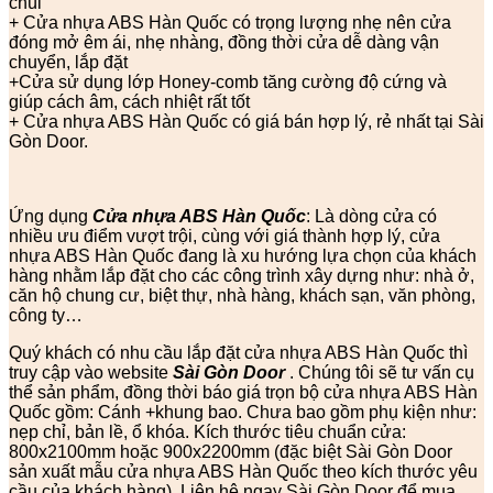
chùi
+ Cửa nhựa ABS Hàn Quốc có trọng lượng nhẹ nên cửa
đóng mở êm ái, nhẹ nhàng, đồng thời cửa dễ dàng vận
chuyển, lắp đặt
+Cửa sử dụng lớp Honey-comb tăng cường độ cứng và
giúp cách âm, cách nhiệt rất tốt
+ Cửa nhựa ABS Hàn Quốc có giá bán hợp lý, rẻ nhất tại Sài
Gòn Door.
Ứng dụng
Cửa nhựa ABS Hàn Quốc
: Là dòng cửa có
nhiều ưu điểm vượt trội, cùng với giá thành hợp lý, cửa
nhựa ABS Hàn Quốc đang là xu hướng lựa chọn của khách
hàng nhằm lắp đặt cho các công trình xây dựng như: nhà ở,
căn hộ chung cư, biệt thự, nhà hàng, khách sạn, văn phòng,
công ty…
Quý khách có nhu cầu lắp đặt cửa nhựa ABS Hàn Quốc thì
truy cập vào website
Sài Gòn Door
. Chúng tôi sẽ tư vấn cụ
thể sản phẩm, đồng thời báo giá trọn bộ cửa nhựa ABS Hàn
Quốc gồm: Cánh +khung bao. Chưa bao gồm phụ kiện như:
nẹp chỉ, bản lề, ổ khóa. Kích thước tiêu chuẩn cửa:
800x2100mm hoặc 900x2200mm (đặc biệt Sài Gòn Door
sản xuất mẫu cửa nhựa ABS Hàn Quốc theo kích thước yêu
cầu của khách hàng). Liên hệ ngay Sài Gòn Door để mua