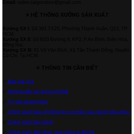
Email:
sales.saigondoor@gmail.com
⭐ HỆ THỐNG XƯỞNG SẢN XUẤT
Xưởng SX I:
Số 361 TX25, Phường Thạnh Xuân, Q12, TP.
HCM.
Xưởng SX II:
Số 60/3 Đường 9, KP2, P.An Bình, Biên Hòa,
Đồng Nai.
Xưởng SX III:
81 Võ Văn Bích, Xã Tân Thạnh Đông, Huyện
Củ Chi, Tp.HCM.
⭐ THÔNG TIN CẦN BIẾT
✅
Báo giá cửa
✅
Hướng dẫn sử dụng nội thất
✅
Tư vấn phong thủy
✅
Chính sách bảo vệ thông tin cá nhân của người tiêu dùng
✅
Chính sách bảo hành
✅
Chính sách đặt hàng, giao hàng & đổi trả