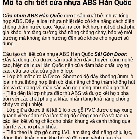
Mô tả chi tiết cửa nhựa ABS Hàn Quốc
Cửa nhựa ABS Hàn Quốc
được sản xuất bởi nhựa tổng
hợp ABS. Đây là loại nhựa nhiệt dẻo có khả năng cách điện,
chống thấm nước cao. Ngoài ra còn kết hợp một số chất phụ
gia khác làm tăng cường khả năng chống cháy, bảo vệ môi
trường mà không ảnh hưởng đến sức khỏe cho người sử
dụng.
Cấu tạo chi tiết cửa nhựa ABS Hàn Quốc
Sài Gòn Door
:
Đây là dòng cửa được sản xuất trên dây chuyền công nghệ
cao, hiện đại của Hàn Quốc nên cửa đảm bảo chất lượng
cao, cấu tạo của cửa gồm 5 lớp:
+ Lớp bề mặt cửa là Deco- Sheet có độ dày khoảng 3mm là
loại nhựa thông hợp tính có khả năng chống thấm không hút
ẩm và đa dạng về màu sắc vân gỗ giống như màu gỗ thật
+ Tiếp đến là lớp nhựa đặc thù ABS và được kết hợp pha
trộn với các chất phụ gia khác nhằm tăng khả năng chống
cháy và chịu nhiệt.
+ Lớp giữa được thiết kế 1 lớp có gỗ PVC được chạy xung
quanh viền cánh cửa làm tăng độ cứng cho cửa và tạo ra
các liên kết vững chắc cho phần khung và cánh thông qua
bản lề và cho phần khóa.
+ Tiếp theo là lớp gỗ cứng LVL làm tăng khả năng chịu lực,
đồng thời khắc phục khe hở và độ cong vênh của cửa.