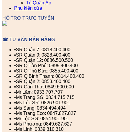
Tủ Quần Áo
Phụ kiện cửa
HỖ TRỢ TRỰC TUYẾN
☎ TƯ VẤN BÁN HÀNG
▪️SR Quận 7: 0818.400.400
▪️SR Quận 9: 0828.400.400
▪️SR Quận 12: 0886.500.500
▪️SR Q.Tân Phú: 0899.400.400
▪️SR Q.Thủ Đức: 0855.400.400
▪️SR Q.Bình Thạnh: 0814.400.400
▪️SR Quận 2: 0853.400.400
▪️SR Cần Thơ: 0849.600.600
▪️Mr Lãm: 0933.707.707
▪️Ms Trang SG: 0834.715.715
▪️Ms Lộc SR: 0826.901.901
▪️Ms Sang: 0834.494.494
▪️Ms Trang Eco: 0847.827.827
▪️Mr Lộc SG: 0854.901.901
▪️Ms Phượng: 0849.627.627
▪️Ms Linh: 0839.310.310