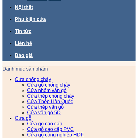
Nội thất
Phụ kiện cửa
Tin tức
Liên hệ
Báo giá
Danh mục sản phẩm
Cửa chống cháy
Cửa gỗ chống cháy
Cửa nhôm vân gỗ
Cửa thép chống cháy
Cửa Thép Hàn Quốc
Cửa thép vân gỗ
Cửa vân gỗ 5D
Cửa gỗ
Cửa gỗ cao cấp
Cửa gỗ cao cấp PVC
Cửa gỗ công nghiệp HDF