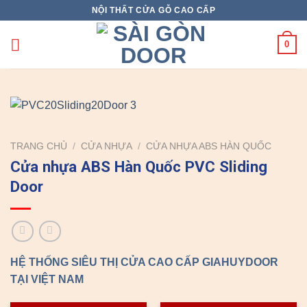
Skip
NỘI THẤT CỬA GỖ CAO CẤP
to
content
0
TRANG CHỦ
/
CỬA NHỰA
/
CỬA NHỰA ABS HÀN QUỐC
Cửa nhựa ABS Hàn Quốc PVC Sliding
Door
HỆ THỐNG SIÊU THỊ CỬA CAO CẤP GIAHUYDOOR
TẠI VIỆT NAM