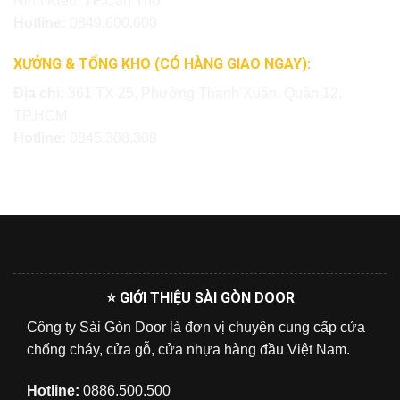
Ninh Kiều, TP.Cần Thơ
Hotline:
0849.600.600
XƯỞNG & TỔNG KHO (CÓ HÀNG GIAO NGAY):
Địa chỉ:
361 TX 25, Phường Thạnh Xuân, Quận 12,
TP.HCM
Hotline:
0845.308.308
⭐ GIỚI THIỆU SÀI GÒN DOOR
Công ty Sài Gòn Door là đơn vị chuyên cung cấp cửa
chống cháy, cửa gỗ, cửa nhựa hàng đầu Việt Nam.
Hotline:
0886.500.500