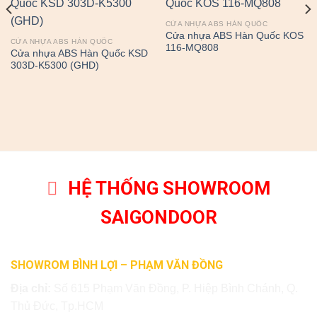
CỬA NHỰA ABS HÀN QUỐC
Cửa nhựa ABS Hàn Quốc KOS
CỬA NHỰA ABS HÀN QUỐC
116-MQ808
Cửa nhựa ABS Hàn Quốc KSD
303D-K5300 (GHD)
HỆ THỐNG SHOWROOM
SAIGONDOOR
SHOWROM BÌNH LỢI – PHẠM VĂN ĐỒNG
Địa chỉ:
Số 615 Phạm Văn Đồng, P. Hiệp Bình Chánh, Q.
Thủ Đức, Tp.HCM