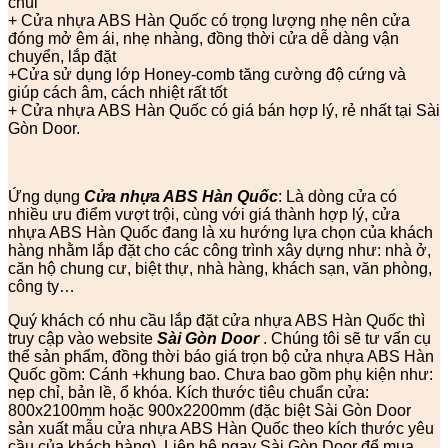
chùi
+ Cửa nhựa ABS Hàn Quốc có trọng lượng nhẹ nên cửa
đóng mở êm ái, nhẹ nhàng, đồng thời cửa dễ dàng vận
chuyển, lắp đặt
+Cửa sử dụng lớp Honey-comb tăng cường độ cứng và
giúp cách âm, cách nhiệt rất tốt
+ Cửa nhựa ABS Hàn Quốc có giá bán hợp lý, rẻ nhất tại Sài
Gòn Door.
Ứng dụng
Cửa nhựa ABS Hàn Quốc
: Là dòng cửa có
nhiều ưu điểm vượt trội, cùng với giá thành hợp lý, cửa
nhựa ABS Hàn Quốc đang là xu hướng lựa chọn của khách
hàng nhằm lắp đặt cho các công trình xây dựng như: nhà ở,
căn hộ chung cư, biệt thự, nhà hàng, khách sạn, văn phòng,
công ty…
Quý khách có nhu cầu lắp đặt cửa nhựa ABS Hàn Quốc thì
truy cập vào website
Sài Gòn Door
. Chúng tôi sẽ tư vấn cụ
thể sản phẩm, đồng thời báo giá trọn bộ cửa nhựa ABS Hàn
Quốc gồm: Cánh +khung bao. Chưa bao gồm phụ kiện như:
nẹp chỉ, bản lề, ổ khóa. Kích thước tiêu chuẩn cửa:
800x2100mm hoặc 900x2200mm (đặc biệt Sài Gòn Door
sản xuất mẫu cửa nhựa ABS Hàn Quốc theo kích thước yêu
cầu của khách hàng). Liên hệ ngay Sài Gòn Door để mua