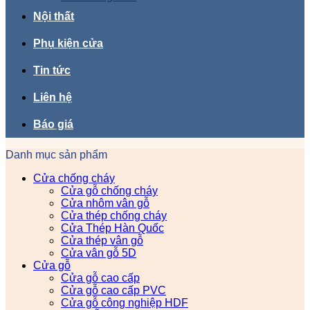
Nội thất
Phụ kiện cửa
Tin tức
Liên hệ
Báo giá
Danh mục sản phẩm
Cửa chống cháy
Cửa gỗ chống cháy
Cửa nhôm vân gỗ
Cửa thép chống cháy
Cửa Thép Hàn Quốc
Cửa thép vân gỗ
Cửa vân gỗ 5D
Cửa gỗ
Cửa gỗ cao cấp
Cửa gỗ cao cấp PVC
Cửa gỗ công nghiệp HDF