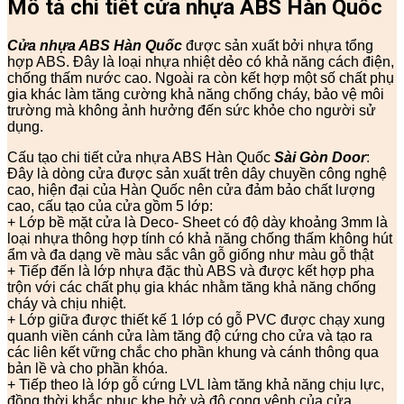
Mô tả chi tiết cửa nhựa ABS Hàn Quốc
Cửa nhựa ABS Hàn Quốc
được sản xuất bởi nhựa tổng
hợp ABS. Đây là loại nhựa nhiệt dẻo có khả năng cách điện,
chống thấm nước cao. Ngoài ra còn kết hợp một số chất phụ
gia khác làm tăng cường khả năng chống cháy, bảo vệ môi
trường mà không ảnh hưởng đến sức khỏe cho người sử
dụng.
Cấu tạo chi tiết cửa nhựa ABS Hàn Quốc
Sài Gòn Door
:
Đây là dòng cửa được sản xuất trên dây chuyền công nghệ
cao, hiện đại của Hàn Quốc nên cửa đảm bảo chất lượng
cao, cấu tạo của cửa gồm 5 lớp:
+ Lớp bề mặt cửa là Deco- Sheet có độ dày khoảng 3mm là
loại nhựa thông hợp tính có khả năng chống thấm không hút
ẩm và đa dạng về màu sắc vân gỗ giống như màu gỗ thật
+ Tiếp đến là lớp nhựa đặc thù ABS và được kết hợp pha
trộn với các chất phụ gia khác nhằm tăng khả năng chống
cháy và chịu nhiệt.
+ Lớp giữa được thiết kế 1 lớp có gỗ PVC được chạy xung
quanh viền cánh cửa làm tăng độ cứng cho cửa và tạo ra
các liên kết vững chắc cho phần khung và cánh thông qua
bản lề và cho phần khóa.
+ Tiếp theo là lớp gỗ cứng LVL làm tăng khả năng chịu lực,
đồng thời khắc phục khe hở và độ cong vênh của cửa.