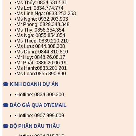
▪️Ms Thúy: 0834.531.531
▪️Ms Lợi: 0834.774.774
▪️Ms Linh Nga: 0838.253.253
▪️Ms Nghệ: 0932.903.903
▪️Mr Phong: 0829.348.348
▪️Ms Thy: 0858.354.354
▪️Ms Nga: 0855.854.854
▪️Ms Thiếp: 0839.210.210
▪️Ms Lưu: 0844.308.308
▪️Ms Dung: 0844.810.810
▪️Mr Huy: 0848.26.08.17
▪️Mr Phát: 0886.20.06.19
▪️Ms Hạnh:0833.201.201
▪️Ms Loan:0855.890.890
☎ KINH DOANH DỰ ÁN
▪️Hotline: 0834.300.300
☎ BÁO GIÁ QUA ĐT/EMAIL
▪️Hotline: 0907.999.609
☎ BỘ PHẬN ĐẤU THẦU