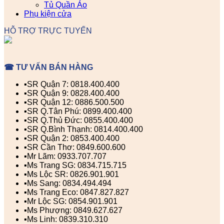
Tủ Quần Áo
Phụ kiện cửa
HỖ TRỢ TRỰC TUYẾN
☎ TƯ VẤN BÁN HÀNG
▪️SR Quận 7: 0818.400.400
▪️SR Quận 9: 0828.400.400
▪️SR Quận 12: 0886.500.500
▪️SR Q.Tân Phú: 0899.400.400
▪️SR Q.Thủ Đức: 0855.400.400
▪️SR Q.Bình Thạnh: 0814.400.400
▪️SR Quận 2: 0853.400.400
▪️SR Cần Thơ: 0849.600.600
▪️Mr Lãm: 0933.707.707
▪️Ms Trang SG: 0834.715.715
▪️Ms Lộc SR: 0826.901.901
▪️Ms Sang: 0834.494.494
▪️Ms Trang Eco: 0847.827.827
▪️Mr Lộc SG: 0854.901.901
▪️Ms Phượng: 0849.627.627
▪️Ms Linh: 0839.310.310