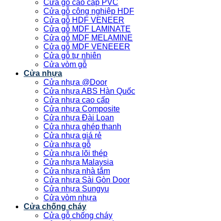
Cửa gỗ cao cấp PVC
Cửa gỗ công nghiệp HDF
Cửa gỗ HDF VENEER
Cửa gỗ MDF LAMINATE
Cửa gỗ MDF MELAMINE
Cửa gỗ MDF VENEEER
Cửa gỗ tự nhiên
Cửa vòm gỗ
Cửa nhựa
Cửa nhựa @Door
Cửa nhựa ABS Hàn Quốc
Cửa nhựa cao cấp
Cửa nhựa Composite
Cửa nhựa Đài Loan
Cửa nhựa ghép thanh
Cửa nhựa giá rẻ
Cửa nhựa gỗ
Cửa nhựa lõi thép
Cửa nhựa Malaysia
Cửa nhựa nhà tắm
Cửa nhựa Sài Gòn Door
Cửa nhựa Sungyu
Cửa vòm nhựa
Cửa chống cháy
Cửa gỗ chống cháy