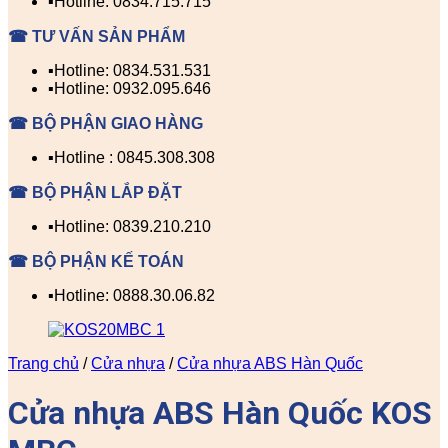
▪️Hotline: 0834.715.715
☎ TƯ VẤN SẢN PHẨM
▪️Hotline: 0834.531.531
▪️Hotline: 0932.095.646
☎ BỘ PHẬN GIAO HÀNG
▪️Hotline : 0845.308.308
☎ BỘ PHẬN LẮP ĐẶT
▪️Hotline: 0839.210.210
☎ BỘ PHẬN KẾ TOÁN
▪️Hotline: 0888.30.06.82
Trang chủ
/
Cửa nhựa
/
Cửa nhựa ABS Hàn Quốc
Cửa nhựa ABS Hàn Quốc KOS