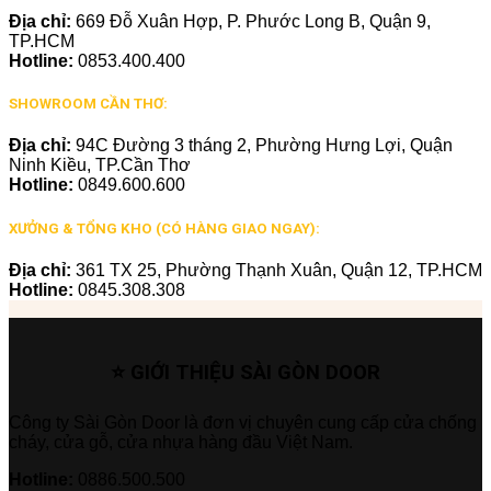
Địa chỉ:
669 Đỗ Xuân Hợp, P. Phước Long B, Quận 9,
TP.HCM
Hotline:
0853.400.400
SHOWROOM CẦN THƠ:
Địa chỉ:
94C Đường 3 tháng 2, Phường Hưng Lợi, Quận
Ninh Kiều, TP.Cần Thơ
Hotline:
0849.600.600
XƯỞNG & TỔNG KHO (CÓ HÀNG GIAO NGAY):
Địa chỉ:
361 TX 25, Phường Thạnh Xuân, Quận 12, TP.HCM
Hotline:
0845.308.308
⭐ GIỚI THIỆU SÀI GÒN DOOR
Công ty Sài Gòn Door là đơn vị chuyên cung cấp cửa chống
cháy, cửa gỗ, cửa nhựa hàng đầu Việt Nam.
Hotline:
0886.500.500