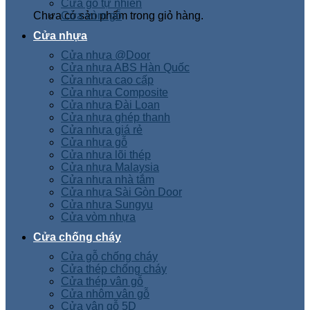
Cửa gỗ tự nhiên
Chưa có sản phẩm trong giỏ hàng.
Cửa vòm gỗ
Cửa nhựa
Cửa nhựa @Door
Cửa nhựa ABS Hàn Quốc
Cửa nhựa cao cấp
Cửa nhựa Composite
Cửa nhựa Đài Loan
Cửa nhựa ghép thanh
Cửa nhựa giá rẻ
Cửa nhựa gỗ
Cửa nhựa lõi thép
Cửa nhựa Malaysia
Cửa nhựa nhà tắm
Cửa nhựa Sài Gòn Door
Cửa nhựa Sungyu
Cửa vòm nhựa
Cửa chống cháy
Cửa gỗ chống cháy
Cửa thép chống cháy
Cửa thép vân gỗ
Cửa nhôm vân gỗ
Cửa vân gỗ 5D