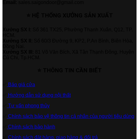
Email:
sales.saigondoor@gmail.com
⭐ HỆ THỐNG XƯỞNG SẢN XUẤT
Xưởng SX I:
Số 361 TX25, Phường Thạnh Xuân, Q12, TP.
HCM.
Xưởng SX II:
Số 60/3 Đường 9, KP2, P.An Bình, Biên Hòa,
Đồng Nai.
Xưởng SX III:
81 Võ Văn Bích, Xã Tân Thạnh Đông, Huyện
Củ Chi, Tp.HCM.
⭐ THÔNG TIN CẦN BIẾT
✅
Báo giá cửa
✅
Hướng dẫn sử dụng nội thất
✅
Tư vấn phong thủy
✅
Chính sách bảo vệ thông tin cá nhân của người tiêu dùng
✅
Chính sách bảo hành
✅
Chính sách đặt hàng, giao hàng & đổi trả