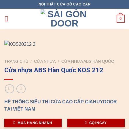
Skip
NỘI THẤT CỬA GỖ CAO CẤP
to
content
0
TRANG CHỦ
/
CỬA NHỰA
/
CỬA NHỰA ABS HÀN QUỐC
Cửa nhựa ABS Hàn Quốc KOS 212
HỆ THỐNG SIÊU THỊ CỬA CAO CẤP GIAHUYDOOR
TẠI VIỆT NAM
MUA HÀNG NHANH
GỌI NGAY