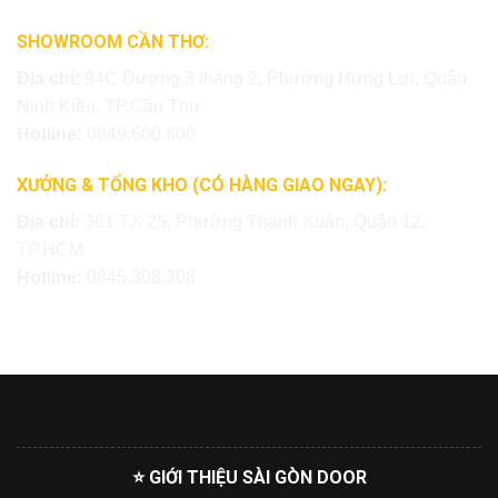
SHOWROOM CẦN THƠ:
Địa chỉ:
94C Đường 3 tháng 2, Phường Hưng Lợi, Quận
Ninh Kiều, TP.Cần Thơ
Hotline:
0849.600.600
XƯỞNG & TỔNG KHO (CÓ HÀNG GIAO NGAY):
Địa chỉ:
361 TX 25, Phường Thạnh Xuân, Quận 12,
TP.HCM
Hotline:
0845.308.308
⭐ GIỚI THIỆU SÀI GÒN DOOR