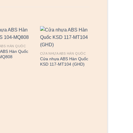
ABS HÀN QUỐC
 ABS Hàn Quốc
CỬA NHỰA ABS HÀN QUỐC
-MQ808
Cửa nhựa ABS Hàn Quốc
KSD 117-MT104 (GHD)
CỬA NHỰA ABS HÀ
Cửa nhựa ABS H
KOS 102-K1129