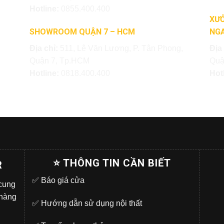
Hotline:
0855.400.400
XƯỞ
SHOWROOM QUẬN 7 – HCM
NGA
Địa chỉ:
511, Lê Văn Lương, P. Tân Phong,
Địa
Quận 7, Tp.HCM
Quậ
Hotline:
0818.400.400
Hot
⭐ THÔNG TIN CẦN BIẾT
R
✅
Báo giá cửa
 cung
 hàng
✅
Hướng dẫn sử dụng nội thất