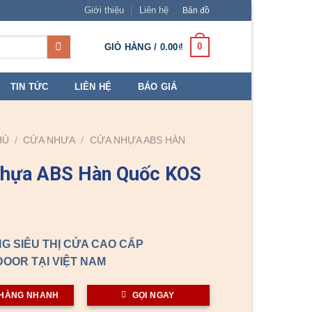
Giới thiệu
Liên hệ
Bản đồ
0
GIỎ HÀNG /
0.00
₫
TIN TỨC
LIÊN HỆ
BÁO GIÁ
HỦ
/
CỬA NHỰA
/
CỬA NHỰA ABS HÀN
nhựa ABS Hàn Quốc KOS
G SIÊU THỊ CỬA CAO CẤP
OOR TẠI VIỆT NAM
HÀNG NHANH
GỌI NGAY