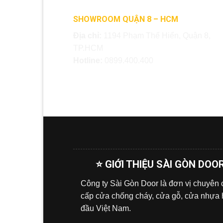
SHOWROOM QUẬN 8 – HCM
Địa chỉ:
1194 Phạm Thế Hiển, Quận 8,
TP.HCM
Hotline:
0899.400.400
⭐ GIỚI THIỆU SÀI GÒN DOO
Công ty Sài Gòn Door là đơn vị chuyên
cấp cửa chống cháy, cửa gỗ, cửa nhựa
đầu Việt Nam.