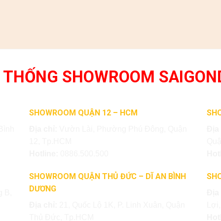
 THỐNG SHOWROOM SAIGON
SHOWROOM QUẬN 12 – HCM
SH
Bình
Địa chỉ:
Vườn Lài, Phường Phú Đông, Quận
Địa
12, Tp.HCM
Quậ
Hotline:
0886.500.500
Hot
SHOWROOM QUẬN THỦ ĐỨC – DĨ AN BÌNH
SH
DƯƠNG
 B,
Địa
Địa chỉ:
21, Quốc Lộ 1K, P. Linh Xuân, Quận
Lợi
Thủ Đức, Tp.HCM
Hot