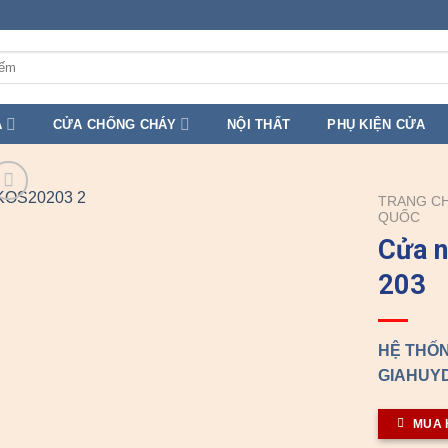
A
CỬA CHỐNG CHÁY
NỘI THẤT
PHỤ KIỆN CỬA
TRANG C
QUỐC
Cửa 
203
HỆ THỐN
GIAHUYD
MUA 