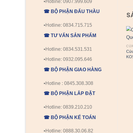
▪️Hotline: 0907.999.609
☎ BỘ PHẬN ĐẤU THẦU
S
▪️Hotline: 0834.715.715
☎ TƯ VẤN SẢN PHẨM
CỬA
▪️Hotline: 0834.531.531
Cử
KO
▪️Hotline: 0932.095.646
☎ BỘ PHẬN GIAO HÀNG
▪️Hotline : 0845.308.308
☎ BỘ PHẬN LẮP ĐẶT
▪️Hotline: 0839.210.210
☎ BỘ PHẬN KẾ TOÁN
▪️Hotline: 0888.30.06.82