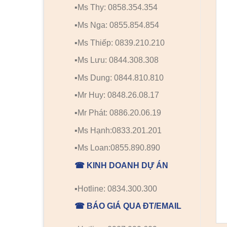
▪️Ms Thy: 0858.354.354
▪️Ms Nga: 0855.854.854
▪️Ms Thiếp: 0839.210.210
▪️Ms Lưu: 0844.308.308
▪️Ms Dung: 0844.810.810
▪️Mr Huy: 0848.26.08.17
▪️Mr Phát: 0886.20.06.19
▪️Ms Hạnh:0833.201.201
▪️Ms Loan:0855.890.890
☎ KINH DOANH DỰ ÁN
▪️Hotline: 0834.300.300
☎ BÁO GIÁ QUA ĐT/EMAIL