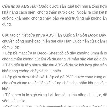
Cửa nhựa ABS Hàn Quốc
được sản xuất bởi nhựa tổng hợp 
khả năng cách điện, chống thấm nước cao. Ngoài ra còn kết h
cường khả năng chống cháy, bảo vệ môi trường mà không ả
dụng.
Cấu tạo chi tiết cửa nhựa ABS Hàn Quốc
Sài Gòn Door
: Đây
chuyền công nghệ cao, hiện đại của Hàn Quốc nên cửa đảm b
gồm 5 lớp:
+ Lớp bề mặt cửa là Deco- Sheet có độ dày khoảng 3mm là lo
chống thấm không hút ẩm và đa dạng về màu sắc vân gỗ giốn
+ Tiếp đến là lớp nhựa đặc thù ABS và được kết hợp pha trộn
khả năng chống cháy và chịu nhiệt.
+ Lớp giữa được thiết kế 1 lớp có gỗ PVC được chạy xung q
cho cửa và tạo ra các liên kết vững chắc cho phần khung và 
khóa.
+ Tiếp theo là lớp gỗ cứng LVL làm tăng khả năng chịu lực, đ
vênh của cửa.
+ Cuối cùng sử dụng là Honeycomb được gia cố ở giữa nên c