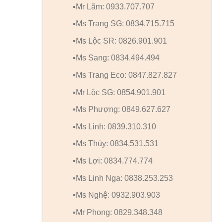
▪️Mr Lãm: 0933.707.707
▪️Ms Trang SG: 0834.715.715
▪️Ms Lộc SR: 0826.901.901
▪️Ms Sang: 0834.494.494
▪️Ms Trang Eco: 0847.827.827
▪️Mr Lộc SG: 0854.901.901
▪️Ms Phượng: 0849.627.627
▪️Ms Linh: 0839.310.310
▪️Ms Thúy: 0834.531.531
▪️Ms Lợi: 0834.774.774
▪️Ms Linh Nga: 0838.253.253
▪️Ms Nghệ: 0932.903.903
▪️Mr Phong: 0829.348.348