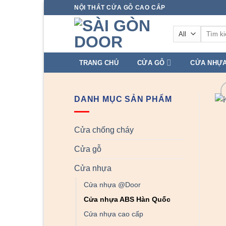
Skip
NỘI THẤT CỬA GỖ CAO CẤP
to
Tìm
content
kiếm:
TRANG CHỦ
CỬA GỖ
CỬA NHỰ
DANH MỤC SẢN PHẨM
Cửa chống cháy
Cửa gỗ
Cửa nhựa
Cửa nhựa @Door
Cửa nhựa ABS Hàn Quốc
Cửa nhựa cao cấp