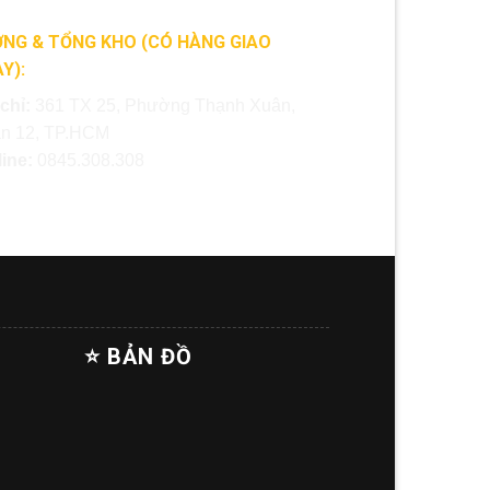
NG & TỔNG KHO (CÓ HÀNG GIAO
Y):
 chỉ:
361 TX 25, Phường Thạnh Xuân,
n 12, TP.HCM
line:
0845.308.308
⭐ BẢN ĐỒ