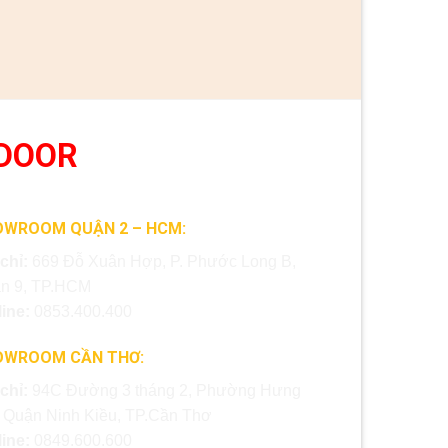
DOOR
OWROOM QUẬN 2 – HCM:
 chỉ:
669 Đỗ Xuân Hợp, P. Phước Long B,
n 9, TP.HCM
line:
0853.400.400
OWROOM CẦN THƠ:
 chỉ:
94C Đường 3 tháng 2, Phường Hưng
, Quận Ninh Kiều, TP.Cần Thơ
line:
0849.600.600