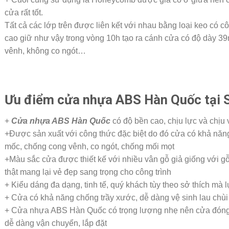
cửa rất tốt.
Tất cả các lớp trên được liên kết với nhau bằng loại keo có c
cao giữ như vậy trong vòng 10h tạo ra cánh cửa có độ dày 
vênh, không co ngót…
Ưu điểm cửa nhựa ABS Hàn Quốc tại S
+
Cửa nhựa ABS Hàn Quốc
có độ bền cao, chịu lực và chịu
+Được sản xuất với công thức đặc biệt do đó cửa có khả năn
mốc, chống cong vênh, co ngót, chống mối mọt
+Màu sắc cửa được thiết kế với nhiều vân gỗ giả giống với g
thật mang lại vẻ đẹp sang trọng cho công trình
+ Kiểu dáng đa dạng, tinh tế, quý khách tùy theo sở thích mà
+ Cửa có khả năng chống trầy xước, dễ dàng vệ sinh lau chùi
+ Cửa nhựa ABS Hàn Quốc có trọng lượng nhẹ nên cửa đóng 
dễ dàng vận chuyển, lắp đặt