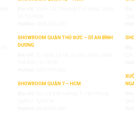
Bình
Địa chỉ:
Vườn Lài, Phường Phú Đông, Quận
Địa
12, Tp.HCM
Quậ
Hotline:
0886.500.500
Hot
SHOWROOM QUẬN THỦ ĐỨC – DĨ AN BÌNH
SH
DƯƠNG
 B,
Địa
Địa chỉ:
21, Quốc Lộ 1K, P. Linh Xuân, Quận
Lợi
Thủ Đức, Tp.HCM
Hot
Hotline:
0855.400.400
XƯỞ
SHOWROOM QUẬN 7 – HCM
NGA
Địa chỉ:
511, Lê Văn Lương, P. Tân Phong,
Địa
Quận 7, Tp.HCM
Quậ
Hotline:
0818.400.400
Hot