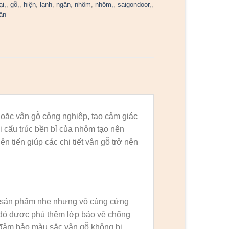
ại,
,
gỗ,
,
hiện
,
lạnh
,
ngăn
,
nhôm
,
nhôm,
,
saigondoor,
,
ân
oặc vân gỗ công nghiệp, tạo cảm giác
i cấu trúc bền bỉ của nhôm tạo nên
 tiến giúp các chi tiết vân gỗ trở nên
 sản phẩm nhẹ nhưng vô cùng cứng
 đó được phủ thêm lớp bảo vệ chống
 đảm bảo màu sắc vân gỗ không bị