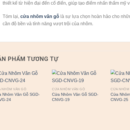
thiết kế từ hiện đại đến cổ điển, giúp tạo điểm nhấn thẩm mỹ v
Tóm lại,
cửa nhôm vân gỗ
là sự lựa chọn hoàn hảo cho nhữn
cần độ bền và tính năng vượt trội của nhôm.
ẢN PHẨM TƯƠNG TỰ
A NHÔM VÂN GỖ
CỬA NHÔM VÂN GỖ
CỬA NHÔM
a Nhôm Vân Gỗ SGD-
Cửa Nhôm Vân Gỗ SGD-
Cửa Nhôm
VG-24
CNVG-19
CNVG-25