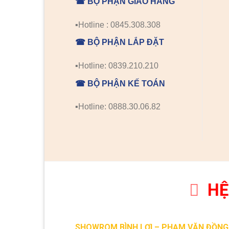
☎ BỘ PHẬN GIAO HÀNG
▪️Hotline : 0845.308.308
☎ BỘ PHẬN LẮP ĐẶT
▪️Hotline: 0839.210.210
☎ BỘ PHẬN KẾ TOÁN
▪️Hotline: 0888.30.06.82
HỆ
SHOWROM BÌNH LỢI – PHẠM VĂN ĐỒNG