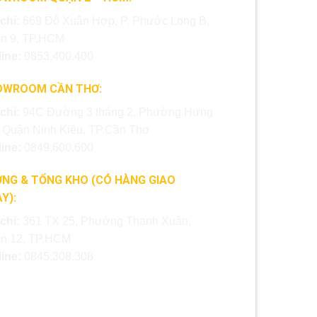
 chỉ:
669 Đỗ Xuân Hợp, P. Phước Long B,
n 9, TP.HCM
line:
0853.400.400
OWROOM CẦN THƠ:
 chỉ:
94C Đường 3 tháng 2, Phường Hưng
, Quận Ninh Kiều, TP.Cần Thơ
line:
0849.600.600
NG & TỔNG KHO (CÓ HÀNG GIAO
Y):
 chỉ:
361 TX 25, Phường Thạnh Xuân,
n 12, TP.HCM
line:
0845.308.308