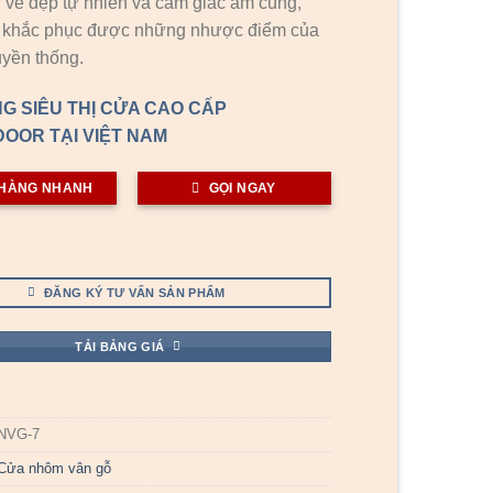
vẻ đẹp tự nhiên và cảm giác ấm cúng,
i khắc phục được những nhược điểm của
uyền thống.
G SIÊU THỊ CỬA CAO CẤP
OOR TẠI VIỆT NAM
HÀNG NHANH
GỌI NGAY
ĐĂNG KÝ TƯ VẤN SẢN PHẨM
TẢI BẢNG GIÁ
NVG-7
Cửa nhôm vân gỗ