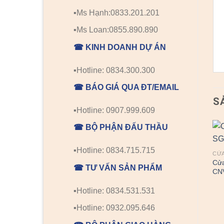
▪️Ms Hạnh:0833.201.201
▪️Ms Loan:0855.890.890
☎ KINH DOANH DỰ ÁN
▪️Hotline: 0834.300.300
☎ BÁO GIÁ QUA ĐT/EMAIL
S
▪️Hotline: 0907.999.609
☎ BỘ PHẬN ĐẤU THẦU
▪️Hotline: 0834.715.715
CỬ
Cử
☎ TƯ VẤN SẢN PHẨM
CN
▪️Hotline: 0834.531.531
▪️Hotline: 0932.095.646