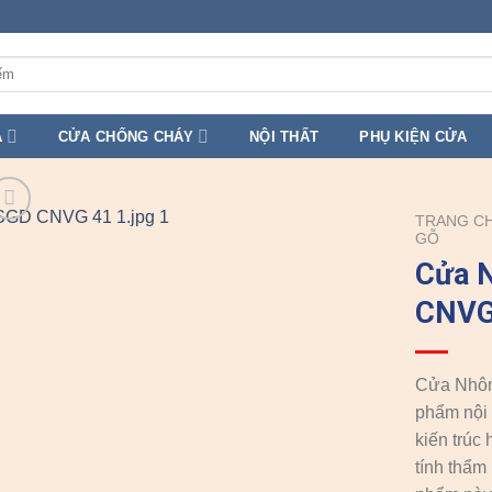
A
CỬA CHỐNG CHÁY
NỘI THẤT
PHỤ KIỆN CỬA
TRANG C
GỖ
Cửa 
CNVG
Cửa Nhôm
phẩm nội 
kiến trúc
tính thẩm