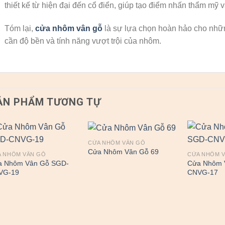
thiết kế từ hiện đại đến cổ điển, giúp tạo điểm nhấn thẩm mỹ v
Tóm lại,
cửa nhôm vân gỗ
là sự lựa chọn hoàn hảo cho nhữn
cần độ bền và tính năng vượt trội của nhôm.
ẢN PHẨM TƯƠNG TỰ
CỬA NHÔM VÂN GỖ
Cửa Nhôm Vân Gỗ 69
A NHÔM VÂN GỖ
CỬA NHÔM 
a Nhôm Vân Gỗ SGD-
Cửa Nhôm 
VG-19
CNVG-17