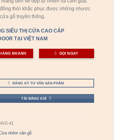
 mang đến vẻ đẹp tự nhiên và cảm giác
 đồng thời khắc phục được những nhược
cửa gỗ truyền thống.
G SIÊU THỊ CỬA CAO CẤP
OOR TẠI VIỆT NAM
HÀNG NHANH
GỌI NGAY
ĐĂNG KÝ TƯ VẤN SẢN PHẨM
TẢI BẢNG GIÁ
NVG-41
Cửa nhôm vân gỗ