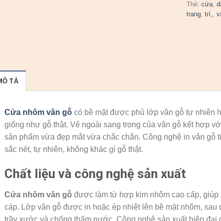
Thẻ:
cửa
,
đ
trang
,
trí,
,
v
MÔ TẢ
Cửa nhôm vân gỗ
có bề mặt được phủ lớp vân gỗ tự nhiên h
giống như gỗ thật. Vẻ ngoài sang trọng của vân gỗ kết hợp vớ
sản phẩm vừa đẹp mắt vừa chắc chắn. Công nghệ in vân gỗ tiên
sắc nét, tự nhiên, không khác gì gỗ thật.
Chất liệu và công nghệ sản xuất
Cửa nhôm vân gỗ
được làm từ hợp kim nhôm cao cấp, giúp
cáp. Lớp vân gỗ được in hoặc ép nhiệt lên bề mặt nhôm, sau
trầy xước và chống thấm nước. Công nghệ sản xuất hiện đại