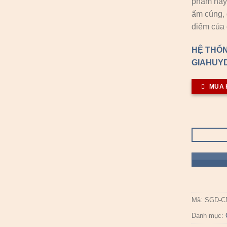
phẩm này
ấm cúng,
điểm của 
HỆ THỐN
GIAHUYD
MUA 
Mã:
SGD-C
Danh mục: