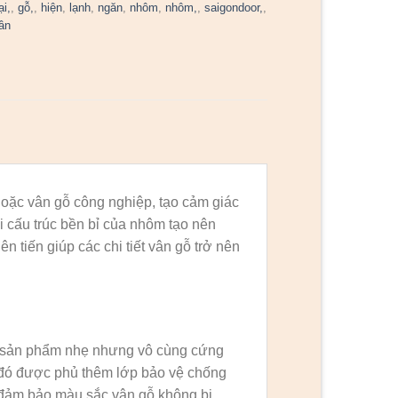
ại,
,
gỗ,
,
hiện
,
lạnh
,
ngăn
,
nhôm
,
nhôm,
,
saigondoor,
,
ân
oặc vân gỗ công nghiệp, tạo cảm giác
i cấu trúc bền bỉ của nhôm tạo nên
 tiến giúp các chi tiết vân gỗ trở nên
 sản phẩm nhẹ nhưng vô cùng cứng
 đó được phủ thêm lớp bảo vệ chống
 đảm bảo màu sắc vân gỗ không bị