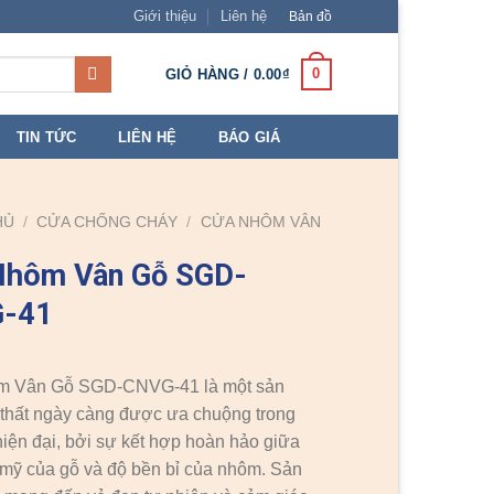
Giới thiệu
Liên hệ
Bản đồ
0
GIỎ HÀNG /
0.00
₫
TIN TỨC
LIÊN HỆ
BÁO GIÁ
HỦ
/
CỬA CHỐNG CHÁY
/
CỬA NHÔM VÂN
Nhôm Vân Gỗ SGD-
-41
 Vân Gỗ SGD-CNVG-41 là một sản
thất ngày càng được ưa chuộng trong
 hiện đại, bởi sự kết hợp hoàn hảo giữa
 mỹ của gỗ và độ bền bỉ của nhôm. Sản