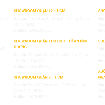
SHOWROOM QUẬN 12 – HCM
SH
Bình
Địa chỉ:
Vườn Lài, Phường Phú Đông, Quận
Địa
12, Tp.HCM
Quậ
Hotline:
0886.500.500
Hot
SHOWROOM QUẬN THỦ ĐỨC – DĨ AN BÌNH
SH
DƯƠNG
 B,
Địa
Địa chỉ:
21, Quốc Lộ 1K, P. Linh Xuân, Quận
Lợi
Thủ Đức, Tp.HCM
Hot
Hotline:
0855.400.400
XƯỞ
SHOWROOM QUẬN 7 – HCM
NGA
Địa chỉ:
511, Lê Văn Lương, P. Tân Phong,
Địa
Quận 7, Tp.HCM
Quậ
Hotline:
0818.400.400
Hot