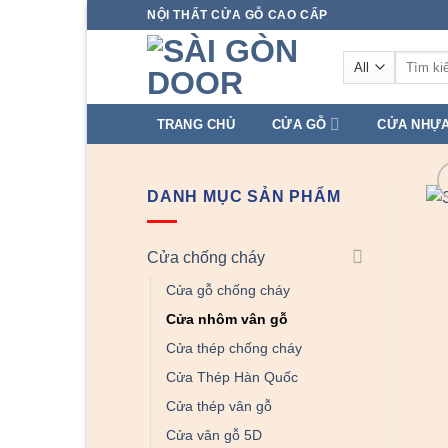
Skip
NỘI THẤT CỬA GỖ CAO CẤP
to
Tìm
content
kiếm:
TRANG CHỦ
CỬA GỖ
CỬA NHỰ
DANH MỤC SẢN PHẨM
Cửa chống cháy
Cửa gỗ chống cháy
Cửa nhôm vân gỗ
Cửa thép chống cháy
Cửa Thép Hàn Quốc
Cửa thép vân gỗ
Cửa vân gỗ 5D