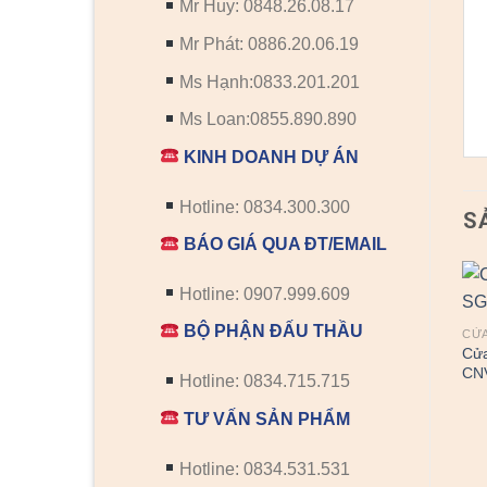
Mr Huy: 0848.26.08.17
Mr Phát: 0886.20.06.19
Ms Hạnh:0833.201.201
Ms Loan:0855.890.890
KINH DOANH DỰ ÁN
Hotline: 0834.300.300
S
BÁO GIÁ QUA ĐT/EMAIL
Hotline: 0907.999.609
BỘ PHẬN ĐẤU THẦU
CỬA NHÔM VÂN GỖ
CỬA NHÔM VÂN GỖ
CỬ
Cửa Nhôm Vân Gỗ SGD-
Cửa Nhôm Vân Gỗ SGD-
Cử
CNVG-10
CNVG-23
CN
Hotline: 0834.715.715
TƯ VẤN SẢN PHẨM
Hotline: 0834.531.531