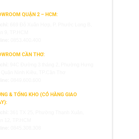
OWROOM QUẬN 2 – HCM:
 chỉ:
669 Đỗ Xuân Hợp, P. Phước Long B,
n 9, TP.HCM
line:
0853.400.400
OWROOM CẦN THƠ:
 chỉ:
94C Đường 3 tháng 2, Phường Hưng
, Quận Ninh Kiều, TP.Cần Thơ
line:
0849.600.600
NG & TỔNG KHO (CÓ HÀNG GIAO
Y):
 chỉ:
361 TX 25, Phường Thạnh Xuân,
n 12, TP.HCM
line:
0845.308.308