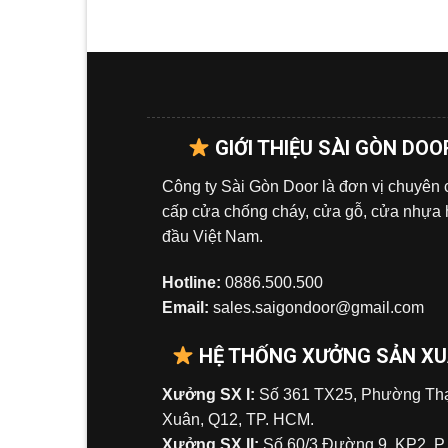
GIỚI THIỆU SÀI GÒN DOO
Công ty Sài Gòn Door là đơn vị chuyên
cấp cửa chống cháy, cửa gỗ, cửa nhựa
đầu Việt Nam.
Hotline:
0886.500.500
Email:
sales.saigondoor@gmail.com
HỆ THỐNG XƯỞNG SẢN X
Xưởng SX I:
Số 361 TX25, Phường Tha
Xuân, Q12, TP. HCM.
Xưởng SX II:
Số 60/3 Đường 9, KP2, P