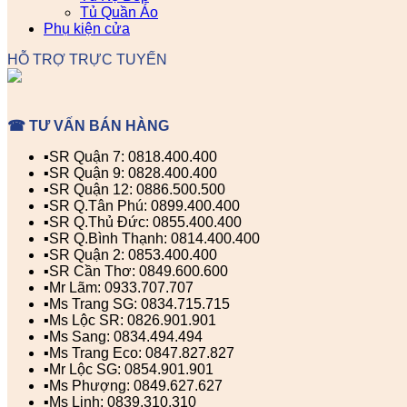
Tủ Quần Áo
Phụ kiện cửa
HỖ TRỢ TRỰC TUYẾN
☎ TƯ VẤN BÁN HÀNG
▪️SR Quận 7: 0818.400.400
▪️SR Quận 9: 0828.400.400
▪️SR Quận 12: 0886.500.500
▪️SR Q.Tân Phú: 0899.400.400
▪️SR Q.Thủ Đức: 0855.400.400
▪️SR Q.Bình Thạnh: 0814.400.400
▪️SR Quận 2: 0853.400.400
▪️SR Cần Thơ: 0849.600.600
▪️Mr Lãm: 0933.707.707
▪️Ms Trang SG: 0834.715.715
▪️Ms Lộc SR: 0826.901.901
▪️Ms Sang: 0834.494.494
▪️Ms Trang Eco: 0847.827.827
▪️Mr Lộc SG: 0854.901.901
▪️Ms Phượng: 0849.627.627
▪️Ms Linh: 0839.310.310