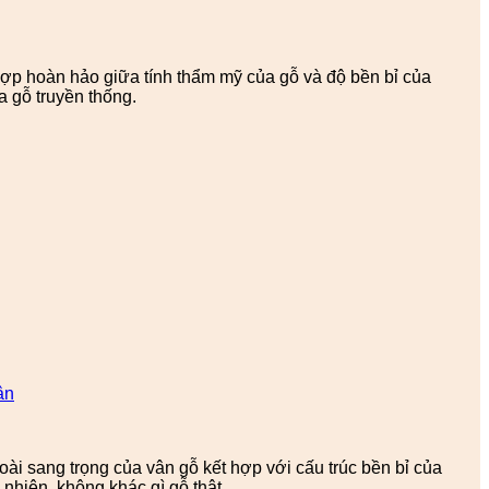
ợp hoàn hảo giữa tính thẩm mỹ của gỗ và độ bền bỉ của
 gỗ truyền thống.
ân
ài sang trọng của vân gỗ kết hợp với cấu trúc bền bỉ của
nhiên, không khác gì gỗ thật.