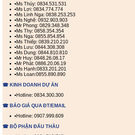
▪️Ms Thúy: 0834.531.531
▪️Ms Lợi: 0834.774.774
▪️Ms Linh Nga: 0838.253.253
▪️Ms Nghệ: 0932.903.903
▪️Mr Phong: 0829.348.348
▪️Ms Thy: 0858.354.354
▪️Ms Nga: 0855.854.854
▪️Ms Thiếp: 0839.210.210
▪️Ms Lưu: 0844.308.308
▪️Ms Dung: 0844.810.810
▪️Mr Huy: 0848.26.08.17
▪️Mr Phát: 0886.20.06.19
▪️Ms Hạnh:0833.201.201
▪️Ms Loan:0855.890.890
☎ KINH DOANH DỰ ÁN
▪️Hotline: 0834.300.300
☎ BÁO GIÁ QUA ĐT/EMAIL
▪️Hotline: 0907.999.609
☎ BỘ PHẬN ĐẤU THẦU