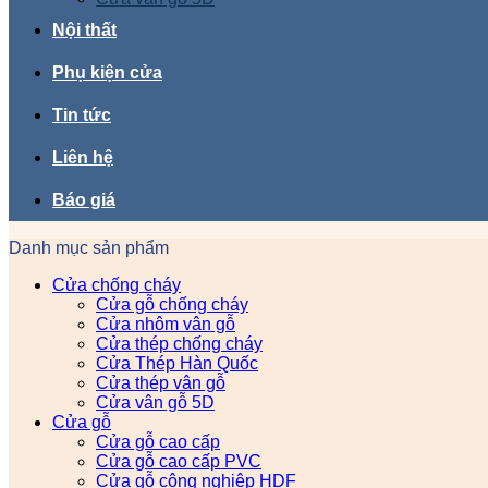
Nội thất
Phụ kiện cửa
Tin tức
Liên hệ
Báo giá
Danh mục sản phẩm
Cửa chống cháy
Cửa gỗ chống cháy
Cửa nhôm vân gỗ
Cửa thép chống cháy
Cửa Thép Hàn Quốc
Cửa thép vân gỗ
Cửa vân gỗ 5D
Cửa gỗ
Cửa gỗ cao cấp
Cửa gỗ cao cấp PVC
Cửa gỗ công nghiệp HDF