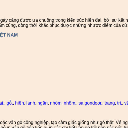
 càng được ưa chuộng trong kiến trúc hiện đại, bởi sự kết h
ấm cúng, đồng thời khắc phục được những nhược điểm của cửa
IỆT NAM
ại,
,
gỗ,
,
hiện
,
lạnh
,
ngăn
,
nhôm
,
nhôm,
,
saigondoor,
,
trang
,
trí,
,
v
ặc vân gỗ công nghiệp, tạo cảm giác giống như gỗ thật. Vẻ ngo
 vân gỗ tiên tiến giúp các chi tiết vân gỗ trở nên sắc nét, tự 