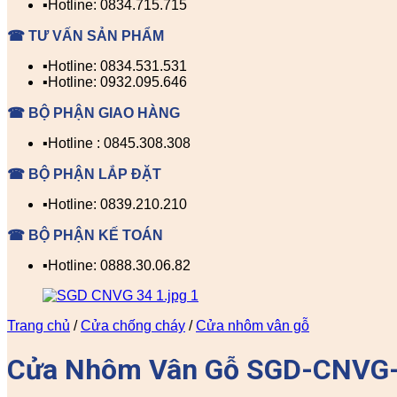
▪️Hotline: 0834.715.715
☎ TƯ VẤN SẢN PHẨM
▪️Hotline: 0834.531.531
▪️Hotline: 0932.095.646
☎ BỘ PHẬN GIAO HÀNG
▪️Hotline : 0845.308.308
☎ BỘ PHẬN LẮP ĐẶT
▪️Hotline: 0839.210.210
☎ BỘ PHẬN KẾ TOÁN
▪️Hotline: 0888.30.06.82
Trang chủ
/
Cửa chống cháy
/
Cửa nhôm vân gỗ
Cửa Nhôm Vân Gỗ SGD-CNVG