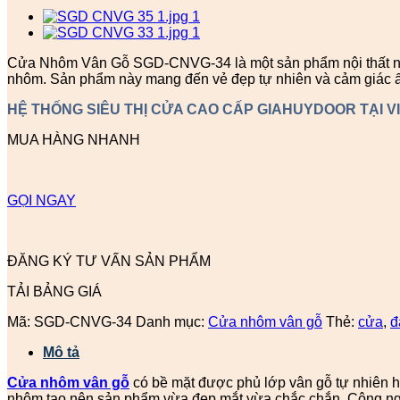
Cửa Nhôm Vân Gỗ SGD-CNVG-34 là một sản phẩm nội thất ngày
nhôm. Sản phẩm này mang đến vẻ đẹp tự nhiên và cảm giác 
HỆ THỐNG SIÊU THỊ CỬA CAO CẤP GIAHUYDOOR TẠI V
MUA HÀNG NHANH
GỌI NGAY
ĐĂNG KÝ TƯ VẤN SẢN PHẨM
TẢI BẢNG GIÁ
Mã:
SGD-CNVG-34
Danh mục:
Cửa nhôm vân gỗ
Thẻ:
cửa
,
đ
Mô tả
Cửa nhôm vân gỗ
có bề mặt được phủ lớp vân gỗ tự nhiên ho
nhôm tạo nên sản phẩm vừa đẹp mắt vừa chắc chắn. Công nghệ in