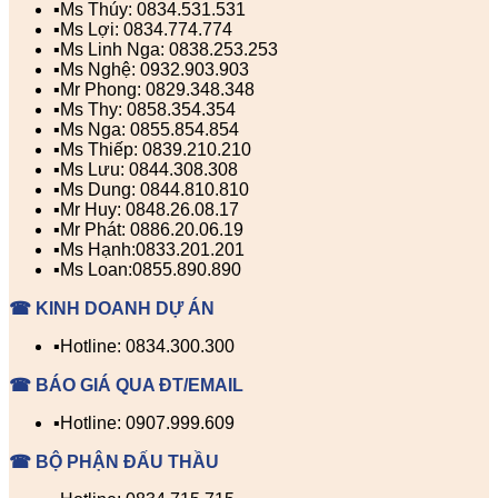
▪️Ms Thúy: 0834.531.531
▪️Ms Lợi: 0834.774.774
▪️Ms Linh Nga: 0838.253.253
▪️Ms Nghệ: 0932.903.903
▪️Mr Phong: 0829.348.348
▪️Ms Thy: 0858.354.354
▪️Ms Nga: 0855.854.854
▪️Ms Thiếp: 0839.210.210
▪️Ms Lưu: 0844.308.308
▪️Ms Dung: 0844.810.810
▪️Mr Huy: 0848.26.08.17
▪️Mr Phát: 0886.20.06.19
▪️Ms Hạnh:0833.201.201
▪️Ms Loan:0855.890.890
☎ KINH DOANH DỰ ÁN
▪️Hotline: 0834.300.300
☎ BÁO GIÁ QUA ĐT/EMAIL
▪️Hotline: 0907.999.609
☎ BỘ PHẬN ĐẤU THẦU