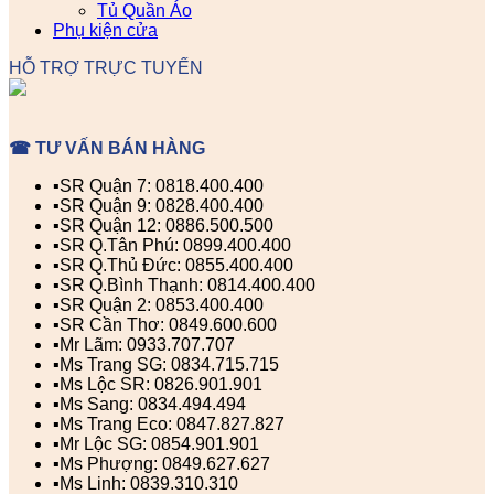
Tủ Quần Áo
Phụ kiện cửa
HỖ TRỢ TRỰC TUYẾN
☎ TƯ VẤN BÁN HÀNG
▪️SR Quận 7: 0818.400.400
▪️SR Quận 9: 0828.400.400
▪️SR Quận 12: 0886.500.500
▪️SR Q.Tân Phú: 0899.400.400
▪️SR Q.Thủ Đức: 0855.400.400
▪️SR Q.Bình Thạnh: 0814.400.400
▪️SR Quận 2: 0853.400.400
▪️SR Cần Thơ: 0849.600.600
▪️Mr Lãm: 0933.707.707
▪️Ms Trang SG: 0834.715.715
▪️Ms Lộc SR: 0826.901.901
▪️Ms Sang: 0834.494.494
▪️Ms Trang Eco: 0847.827.827
▪️Mr Lộc SG: 0854.901.901
▪️Ms Phượng: 0849.627.627
▪️Ms Linh: 0839.310.310