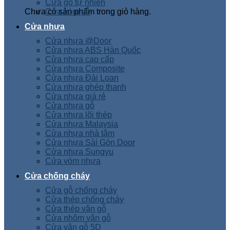
Cửa gỗ tự nhiên
Chưa có sản phẩm trong giỏ hàng.
Cửa vòm gỗ
Cửa nhựa
Cửa nhựa @Door
Cửa nhựa ABS Hàn Quốc
Cửa nhựa cao cấp
Cửa nhựa Composite
Cửa nhựa Đài Loan
Cửa nhựa ghép thanh
Cửa nhựa giá rẻ
Cửa nhựa gỗ
Cửa nhựa lõi thép
Cửa nhựa Malaysia
Cửa nhựa nhà tắm
Cửa nhựa Sài Gòn Door
Cửa nhựa Sungyu
Cửa vòm nhựa
Cửa chống cháy
Cửa gỗ chống cháy
Cửa thép chống cháy
Cửa thép vân gỗ
Cửa nhôm vân gỗ
Cửa vân gỗ 5D