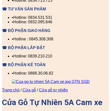
▪️Hotline: 0834.715.715
☎ TƯ VẤN SẢN PHẨM
▪️Hotline: 0834.531.531
▪️Hotline: 0932.095.646
☎ BỘ PHẬN GIAO HÀNG
▪️Hotline : 0845.308.308
☎ BỘ PHẬN LẮP ĐẶT
▪️Hotline: 0839.210.210
☎ BỘ PHẬN KẾ TOÁN
▪️Hotline: 0888.30.06.82
Trang chủ
/
Cửa gỗ
/
Cửa gỗ tự nhiên
Cửa Gỗ Tự Nhiên 5A Cam xe