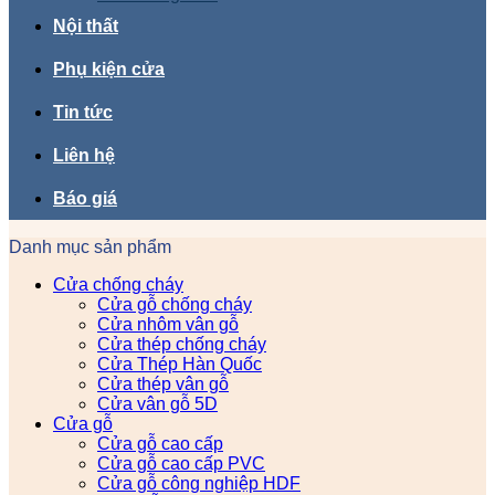
Nội thất
Phụ kiện cửa
Tin tức
Liên hệ
Báo giá
Danh mục sản phẩm
Cửa chống cháy
Cửa gỗ chống cháy
Cửa nhôm vân gỗ
Cửa thép chống cháy
Cửa Thép Hàn Quốc
Cửa thép vân gỗ
Cửa vân gỗ 5D
Cửa gỗ
Cửa gỗ cao cấp
Cửa gỗ cao cấp PVC
Cửa gỗ công nghiệp HDF