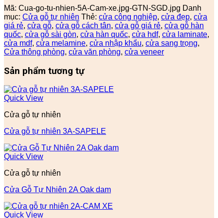
Mã:
Cua-go-tu-nhien-5A-Cam-xe.jpg-GTN-SGD.jpg
Danh
mục:
Cửa gỗ tự nhiên
Thẻ:
cửa công nghiệp
,
cửa đẹp
,
cửa
giá rẻ
,
cửa gỗ
,
cửa gỗ cách tân
,
cửa gỗ giá rẻ
,
cửa gỗ hàn
quốc
,
cửa gỗ sài gòn
,
cửa hàn quốc
,
cửa hdf
,
cửa laminate
,
cửa mdf
,
cửa melamine
,
cửa nhập khẩu
,
cửa sang trọng
,
Cửa thông phòng
,
cửa văn phòng
,
cửa veneer
Sản phẩm tương tự
Quick View
Cửa gỗ tự nhiên
Cửa gỗ tự nhiên 3A-SAPELE
Quick View
Cửa gỗ tự nhiên
Cửa Gỗ Tự Nhiên 2A Oak dam
Quick View