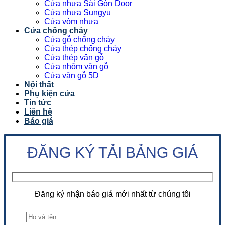
Cửa nhựa Sài Gòn Door
Cửa nhựa Sungyu
Cửa vòm nhựa
Cửa chống cháy
Cửa gỗ chống cháy
Cửa thép chống cháy
Cửa thép vân gỗ
Cửa nhôm vân gỗ
Cửa vân gỗ 5D
Nội thất
Phụ kiện cửa
Tin tức
Liên hệ
Báo giá
ĐĂNG KÝ TẢI BẢNG GIÁ
Đăng ký nhận báo giá mới nhất từ chúng tôi