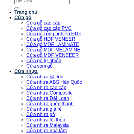
Tìm
kiếm:
Trang chủ
Cửa gỗ
Cửa gỗ cao cấp
Cửa gỗ cao cấp PVC
Cửa gỗ công nghiệp HDF
Cửa gỗ HDF VENEER
Cửa gỗ MDF LAMINATE
Cửa gỗ MDF MELAMINE
Cửa gỗ MDF VENEEER
Cửa gỗ tự nhiên
Cửa vòm gỗ
Cửa nhựa
Cửa nhựa @Door
Cửa nhựa ABS Hàn Quốc
Cửa nhựa cao cấp
Cửa nhựa Composite
Cửa nhựa Đài Loan
Cửa nhựa ghép thanh
Cửa nhựa giá rẻ
Cửa nhựa gỗ
Cửa nhựa lõi thép
Cửa nhựa Malaysia
Cửa nhựa nhà tắm