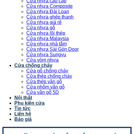
Cửa nhựa cao cấp
Cửa nhựa Composite
Cửa nhựa Đài Loan
Cửa nhựa ghép thanh
Cửa nhựa giá rẻ
Cửa nhựa gỗ
Cửa nhựa lõi thép
Cửa nhựa Malaysia
Cửa nhựa nhà tắm
Cửa nhựa Sài Gòn Door
Cửa nhựa Sungyu
Cửa vòm nhựa
Cửa chống cháy
Cửa gỗ chống cháy
Cửa thép chống cháy
Cửa thép vân gỗ
Cửa nhôm vân gỗ
Cửa vân gỗ 5D
Nội thất
Phụ kiện cửa
Tin tức
Liên hệ
Báo giá