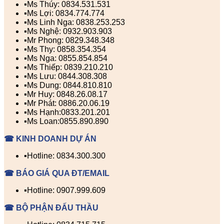
▪️Ms Thúy: 0834.531.531
▪️Ms Lợi: 0834.774.774
▪️Ms Linh Nga: 0838.253.253
▪️Ms Nghệ: 0932.903.903
▪️Mr Phong: 0829.348.348
▪️Ms Thy: 0858.354.354
▪️Ms Nga: 0855.854.854
▪️Ms Thiếp: 0839.210.210
▪️Ms Lưu: 0844.308.308
▪️Ms Dung: 0844.810.810
▪️Mr Huy: 0848.26.08.17
▪️Mr Phát: 0886.20.06.19
▪️Ms Hạnh:0833.201.201
▪️Ms Loan:0855.890.890
☎ KINH DOANH DỰ ÁN
▪️Hotline: 0834.300.300
☎ BÁO GIÁ QUA ĐT/EMAIL
▪️Hotline: 0907.999.609
☎ BỘ PHẬN ĐẤU THẦU