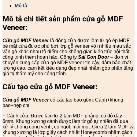
Mô tả
Mô tả chi tiết sản phẩm cửa gỗ MDF
Veneer:
Cửa gỗ MDF Veneer
là dòng cửa được làm từ gỗ ép MDF
bề mặt cửa được phủ bởi lớp gỗ veneer với nhiều màu sắc
vân gỗ khác nhau tô điểm cho không gian kiến trúc nội thất
công trình thêm hoàn hảo. Công ty
Sài Gòn Door
– đơn vị
chuyên cung cấp cửa gỗ MDF veneer tin cậy, đảm bảo chất
lượng cao, cam kết kiểu dáng đẹp nhất nhằm góp phần tăng
giá trị thẩm mỹ cho công trình.
Cấu tạo cửa gỗ MDF Veneer:
Cửa gỗ MDF Veneer
có cấu tạo bao gồm: Cánh+khung
bao+nẹp chỉ
+ Cánh cửa: Được làm từ 2 tấm MDF phẳng, có độ dày
6mm. Khung xương cánh được làm từ gỗ tự nhiên đã qua
xử lý chống cong vênh, co ngót, mối mọt. Giữa 2 tấm MDF và
khung xương là lớp giấy cách nhiệt Honeycomb nhằm cách