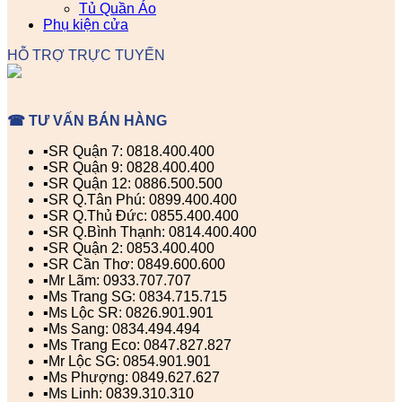
Tủ Quần Áo
Phụ kiện cửa
HỖ TRỢ TRỰC TUYẾN
☎ TƯ VẤN BÁN HÀNG
▪️SR Quận 7: 0818.400.400
▪️SR Quận 9: 0828.400.400
▪️SR Quận 12: 0886.500.500
▪️SR Q.Tân Phú: 0899.400.400
▪️SR Q.Thủ Đức: 0855.400.400
▪️SR Q.Bình Thạnh: 0814.400.400
▪️SR Quận 2: 0853.400.400
▪️SR Cần Thơ: 0849.600.600
▪️Mr Lãm: 0933.707.707
▪️Ms Trang SG: 0834.715.715
▪️Ms Lộc SR: 0826.901.901
▪️Ms Sang: 0834.494.494
▪️Ms Trang Eco: 0847.827.827
▪️Mr Lộc SG: 0854.901.901
▪️Ms Phượng: 0849.627.627
▪️Ms Linh: 0839.310.310