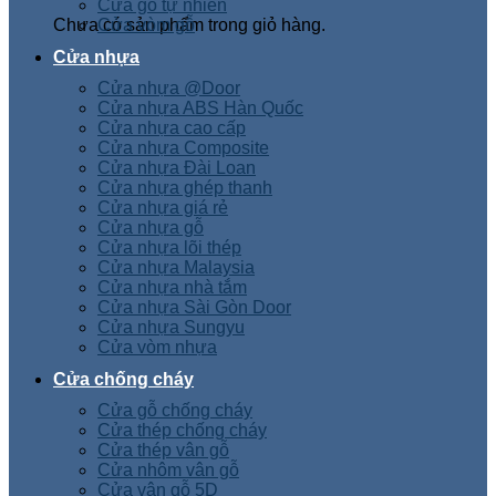
Cửa gỗ tự nhiên
Chưa có sản phẩm trong giỏ hàng.
Cửa vòm gỗ
Cửa nhựa
Cửa nhựa @Door
Cửa nhựa ABS Hàn Quốc
Cửa nhựa cao cấp
Cửa nhựa Composite
Cửa nhựa Đài Loan
Cửa nhựa ghép thanh
Cửa nhựa giá rẻ
Cửa nhựa gỗ
Cửa nhựa lõi thép
Cửa nhựa Malaysia
Cửa nhựa nhà tắm
Cửa nhựa Sài Gòn Door
Cửa nhựa Sungyu
Cửa vòm nhựa
Cửa chống cháy
Cửa gỗ chống cháy
Cửa thép chống cháy
Cửa thép vân gỗ
Cửa nhôm vân gỗ
Cửa vân gỗ 5D