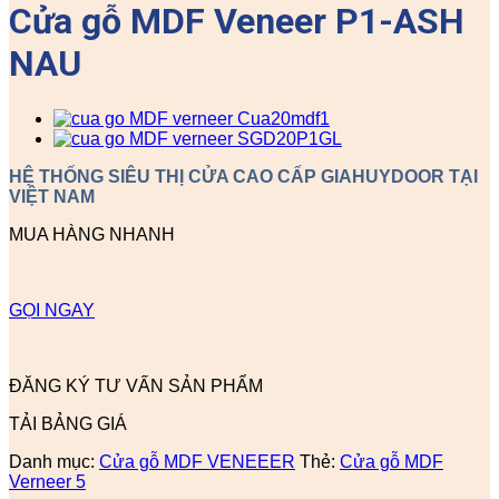
Cửa gỗ MDF Veneer P1-ASH
NAU
HỆ THỐNG SIÊU THỊ CỬA CAO CẤP GIAHUYDOOR TẠI
VIỆT NAM
MUA HÀNG NHANH
GỌI NGAY
ĐĂNG KÝ TƯ VẤN SẢN PHẨM
TẢI BẢNG GIÁ
Danh mục:
Cửa gỗ MDF VENEEER
Thẻ:
Cửa gỗ MDF
Verneer 5