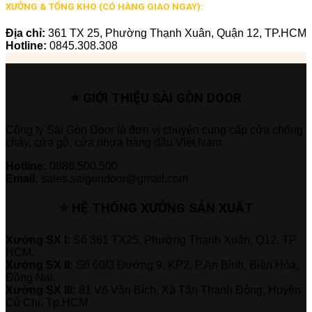
XƯỞNG & TỔNG KHO (CÓ HÀNG GIAO NGAY):
Địa chỉ:
361 TX 25, Phường Thạnh Xuân, Quận 12, TP.HCM
Hotline:
0845.308.308
⭐ GIỚI THIỆU SÀI GÒN DOOR
Công ty Sài Gòn Door là đơn vị chuyên cung cấp cửa chống
cháy, cửa gỗ, cửa nhựa hàng đầu Việt Nam.
Hotline:
0886.500.500
Email:
sales.saigondoor@gmail.com
⭐ HỆ THỐNG XƯỞNG SẢN XUẤT
Xưởng SX I:
Số 361 TX25, Phường Thạnh Xuân, Q12, TP.
HCM.
Xưởng SX II:
Số 60/3 Đường 9, KP2, P.An Bình, Biên Hòa,
Đồng Nai.
Xưởng SX III:
81 Võ Văn Bích, Xã Tân Thạnh Đông, Huyện
Củ Chi, Tp.HCM.