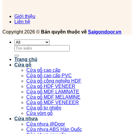
Giới thiệu
Liên hệ
Copyright 2026 ©
Bản quyền thuộc về
Saigondoor.vn
Tìm
kiếm:
Trang chủ
Cửa gỗ
Cửa gỗ cao cấp
Cửa gỗ cao cấp PVC
Cửa gỗ công nghiệp HDF
Cửa gỗ HDF VENEER
Cửa gỗ MDF LAMINATE
Cửa gỗ MDF MELAMINE
Cửa gỗ MDF VENEEER
Cửa gỗ tự nhiên
Cửa vòm gỗ
Cửa nhựa
Cửa nhựa @Door
Cửa nhựa ABS Hàn Quốc