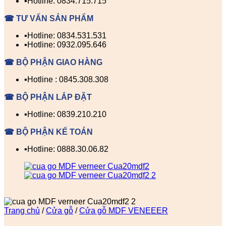
▪️Hotline: 0834.715.715
☎ TƯ VẤN SẢN PHẨM
▪️Hotline: 0834.531.531
▪️Hotline: 0932.095.646
☎ BỘ PHẬN GIAO HÀNG
▪️Hotline : 0845.308.308
☎ BỘ PHẬN LẮP ĐẶT
▪️Hotline: 0839.210.210
☎ BỘ PHẬN KẾ TOÁN
▪️Hotline: 0888.30.06.82
Trang chủ
/
Cửa gỗ
/
Cửa gỗ MDF VENEEER