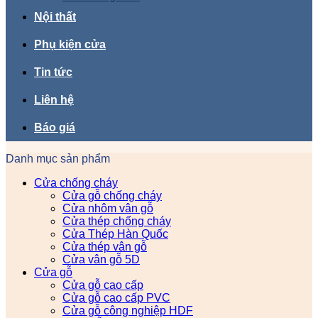
Nội thất
Phụ kiện cửa
Tin tức
Liên hệ
Báo giá
Danh mục sản phẩm
Cửa chống cháy
Cửa gỗ chống cháy
Cửa nhôm vân gỗ
Cửa thép chống cháy
Cửa Thép Hàn Quốc
Cửa thép vân gỗ
Cửa vân gỗ 5D
Cửa gỗ
Cửa gỗ cao cấp
Cửa gỗ cao cấp PVC
Cửa gỗ công nghiệp HDF