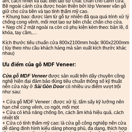
âm, cách nhiệt và đặc biệt tạo sự chắc chắn cho cánh cửa.
Bề ngoài cánh cửa được hoàn thiện bởi lớp Veneer vân gỗ
giữ cho cửa bền và tạo tính thẩm mỹ cao.
+ Khung bao: được làm từ gỗ tự nhiên đã qua quá trình xử lý
chống cong vênh, mối mọt tạo sự bền chắc chắn cho cửa.
+ Nẹp chỉ 2 mặt ngoài ra còn có phụ kiện kèm theo: bản lề, ổ
khóa, tay cầm,…
Kích thước tiêu chuẩn cửa 800x2100mm hoặc 900x2200mm
( tùy theo nhu cầu khách hàng mà sản xuất kích thước khác
nhau)
Ưu điểm của gỗ MDF Veneer:
Cửa gỗ MDF Veneer
được sản xuất trên dây chuyền công
nghệ hiện đại đảm bảo đúng tiêu chuẩn thông số kỹ thuật
nên cửa này ở
Sài Gòn Door
có nhiều ưu điểm vượt trội
như sau:
+ Cửa gỗ MDF Veneer : được xử lý, tẩm sấy kỹ lưỡng nên
hạn chế cong vênh, co ngót, mối mọt
+ Cửa có khả năng chống ồn, cách âm khá hiệu quả, cách
nhiệt tốt
+ Cửa có tính thẩm mỹ cao: là cửa gỗ công nghiệp nên cửa
dễ dàng định hình kiểu dáng phong phú, đa dạng, thích hợp