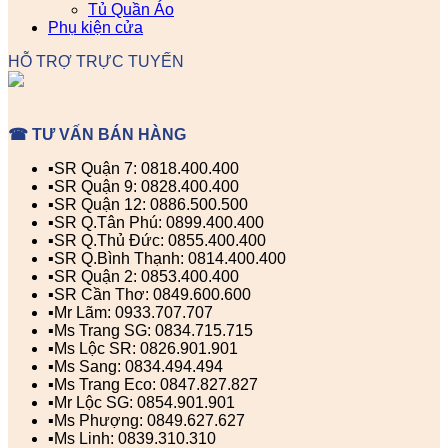
Tủ Quần Áo
Phụ kiện cửa
HỖ TRỢ TRỰC TUYẾN
☎ TƯ VẤN BÁN HÀNG
▪️SR Quận 7: 0818.400.400
▪️SR Quận 9: 0828.400.400
▪️SR Quận 12: 0886.500.500
▪️SR Q.Tân Phú: 0899.400.400
▪️SR Q.Thủ Đức: 0855.400.400
▪️SR Q.Bình Thạnh: 0814.400.400
▪️SR Quận 2: 0853.400.400
▪️SR Cần Thơ: 0849.600.600
▪️Mr Lãm: 0933.707.707
▪️Ms Trang SG: 0834.715.715
▪️Ms Lộc SR: 0826.901.901
▪️Ms Sang: 0834.494.494
▪️Ms Trang Eco: 0847.827.827
▪️Mr Lộc SG: 0854.901.901
▪️Ms Phượng: 0849.627.627
▪️Ms Linh: 0839.310.310