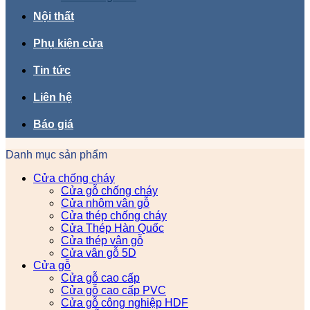
Nội thất
Phụ kiện cửa
Tin tức
Liên hệ
Báo giá
Danh mục sản phẩm
Cửa chống cháy
Cửa gỗ chống cháy
Cửa nhôm vân gỗ
Cửa thép chống cháy
Cửa Thép Hàn Quốc
Cửa thép vân gỗ
Cửa vân gỗ 5D
Cửa gỗ
Cửa gỗ cao cấp
Cửa gỗ cao cấp PVC
Cửa gỗ công nghiệp HDF