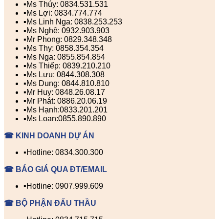
▪️Ms Thúy: 0834.531.531
▪️Ms Lợi: 0834.774.774
▪️Ms Linh Nga: 0838.253.253
▪️Ms Nghệ: 0932.903.903
▪️Mr Phong: 0829.348.348
▪️Ms Thy: 0858.354.354
▪️Ms Nga: 0855.854.854
▪️Ms Thiếp: 0839.210.210
▪️Ms Lưu: 0844.308.308
▪️Ms Dung: 0844.810.810
▪️Mr Huy: 0848.26.08.17
▪️Mr Phát: 0886.20.06.19
▪️Ms Hạnh:0833.201.201
▪️Ms Loan:0855.890.890
☎ KINH DOANH DỰ ÁN
▪️Hotline: 0834.300.300
☎ BÁO GIÁ QUA ĐT/EMAIL
▪️Hotline: 0907.999.609
☎ BỘ PHẬN ĐẤU THẦU