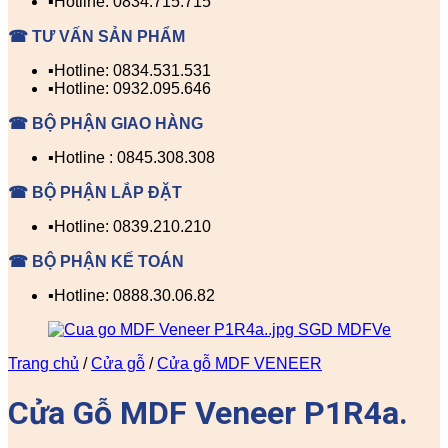
▪️Hotline: 0834.715.715
☎ TƯ VẤN SẢN PHẨM
▪️Hotline: 0834.531.531
▪️Hotline: 0932.095.646
☎ BỘ PHẬN GIAO HÀNG
▪️Hotline : 0845.308.308
☎ BỘ PHẬN LẮP ĐẶT
▪️Hotline: 0839.210.210
☎ BỘ PHẬN KẾ TOÁN
▪️Hotline: 0888.30.06.82
Trang chủ
/
Cửa gỗ
/
Cửa gỗ MDF VENEER
Cửa Gỗ MDF Veneer P1R4a.