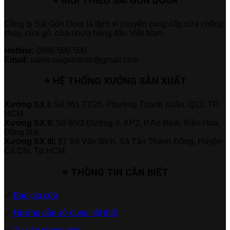
⭐ GIỚI THIỆU SÀI GÒN DOOR
Công ty Sài Gòn Door là đơn vị chuyên cung cấp cửa chống
cháy, cửa gỗ, cửa nhựa hàng đầu Việt Nam.
Hotline:
0886.500.500
Email:
sales.saigondoor@gmail.com
⭐ HỆ THỐNG XƯỞNG SẢN XUẤT
Xưởng SX I:
Số 361 TX25, Phường Thạnh Xuân, Q12, TP.
HCM.
Xưởng SX II:
Số 60/3 Đường 9, KP2, P.An Bình, Biên Hòa,
Đồng Nai.
Xưởng SX III:
81 Võ Văn Bích, Xã Tân Thạnh Đông, Huyện
Củ Chi, Tp.HCM.
⭐ THÔNG TIN CẦN BIẾT
✅
Báo giá cửa
✅
Hướng dẫn sử dụng nội thất