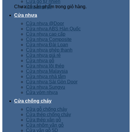
Cửa gỗ tự nhiên
Chưa có sản phẩm trong giỏ hàng.
Cửa vòm gỗ
Cửa nhựa
Cửa nhựa @Door
Cửa nhựa ABS Hàn Quốc
Cửa nhựa cao cấp
Cửa nhựa Composite
Cửa nhựa Đài Loan
Cửa nhựa ghép thanh
Cửa nhựa giá rẻ
Cửa nhựa gỗ
Cửa nhựa lõi thép
Cửa nhựa Malaysia
Cửa nhựa nhà tắm
Cửa nhựa Sài Gòn Door
Cửa nhựa Sungyu
Cửa vòm nhựa
Cửa chống cháy
Cửa gỗ chống cháy
Cửa thép chống cháy
Cửa thép vân gỗ
Cửa nhôm vân gỗ
Cửa vân gỗ 5D