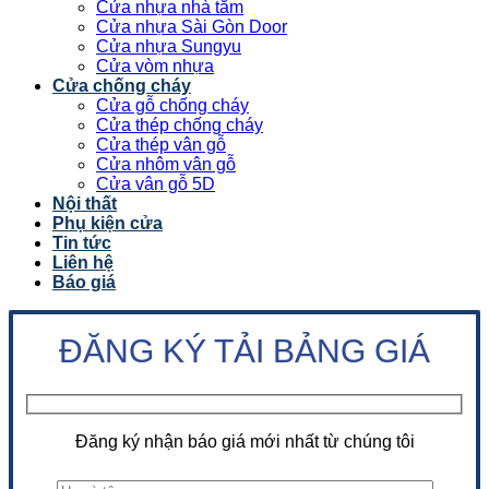
Cửa nhựa nhà tắm
Cửa nhựa Sài Gòn Door
Cửa nhựa Sungyu
Cửa vòm nhựa
Cửa chống cháy
Cửa gỗ chống cháy
Cửa thép chống cháy
Cửa thép vân gỗ
Cửa nhôm vân gỗ
Cửa vân gỗ 5D
Nội thất
Phụ kiện cửa
Tin tức
Liên hệ
Báo giá
ĐĂNG KÝ TẢI BẢNG GIÁ
Đăng ký nhận báo giá mới nhất từ chúng tôi