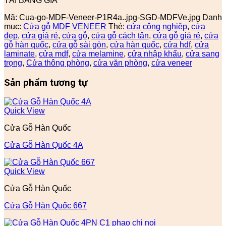
TẢI BẢNG GIÁ
Mã:
Cua-go-MDF-Veneer-P1R4a..jpg-SGD-MDFVe.jpg
Danh
mục:
Cửa gỗ MDF VENEER
Thẻ:
cửa công nghiệp
,
cửa
đẹp
,
cửa giá rẻ
,
cửa gỗ
,
cửa gỗ cách tân
,
cửa gỗ giá rẻ
,
cửa
gỗ hàn quốc
,
cửa gỗ sài gòn
,
cửa hàn quốc
,
cửa hdf
,
cửa
laminate
,
cửa mdf
,
cửa melamine
,
cửa nhập khẩu
,
cửa sang
trọng
,
Cửa thông phòng
,
cửa văn phòng
,
cửa veneer
Sản phẩm tương tự
Quick View
Cửa Gỗ Hàn Quốc
Cửa Gỗ Hàn Quốc 4A
Quick View
Cửa Gỗ Hàn Quốc
Cửa Gỗ Hàn Quốc 667