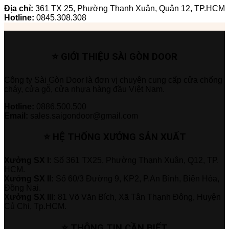
Địa chỉ:
361 TX 25, Phường Thạnh Xuân, Quận 12, TP.HCM
Hotline:
0845.308.308
⭐ GIỚI THIỆU SÀI GÒN DOOR
Công ty Sài Gòn Door là đơn vị chuyên cung cấp cửa chống
cháy, cửa gỗ, cửa nhựa hàng đầu Việt Nam.
Hotline:
0886.500.500
Email:
sales.saigondoor@gmail.com
⭐ HỆ THỐNG XƯỞNG SẢN XUẤT
Xưởng SX I:
Số 361 TX25, Phường Thạnh Xuân, Q12, TP.
HCM.
Xưởng SX II:
Số 60/3 Đường 9, KP2, P.An Bình, Biên Hòa,
Đồng Nai.
Xưởng SX III:
81 Võ Văn Bích, Xã Tân Thạnh Đông, Huyện
Củ Chi, Tp.HCM.
⭐ THÔNG TIN CẦN BIẾT