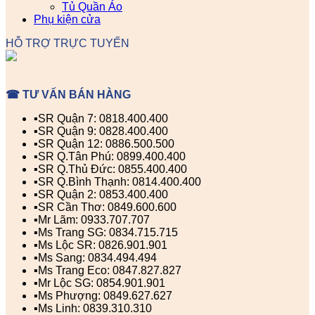
Tủ Quần Áo
Phụ kiện cửa
HỖ TRỢ TRỰC TUYẾN
☎ TƯ VẤN BÁN HÀNG
▪️SR Quận 7: 0818.400.400
▪️SR Quận 9: 0828.400.400
▪️SR Quận 12: 0886.500.500
▪️SR Q.Tân Phú: 0899.400.400
▪️SR Q.Thủ Đức: 0855.400.400
▪️SR Q.Bình Thạnh: 0814.400.400
▪️SR Quận 2: 0853.400.400
▪️SR Cần Thơ: 0849.600.600
▪️Mr Lãm: 0933.707.707
▪️Ms Trang SG: 0834.715.715
▪️Ms Lộc SR: 0826.901.901
▪️Ms Sang: 0834.494.494
▪️Ms Trang Eco: 0847.827.827
▪️Mr Lộc SG: 0854.901.901
▪️Ms Phượng: 0849.627.627
▪️Ms Linh: 0839.310.310