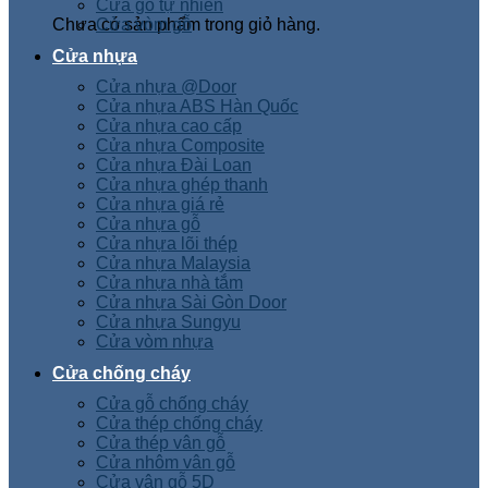
Cửa gỗ tự nhiên
Chưa có sản phẩm trong giỏ hàng.
Cửa vòm gỗ
Cửa nhựa
Cửa nhựa @Door
Cửa nhựa ABS Hàn Quốc
Cửa nhựa cao cấp
Cửa nhựa Composite
Cửa nhựa Đài Loan
Cửa nhựa ghép thanh
Cửa nhựa giá rẻ
Cửa nhựa gỗ
Cửa nhựa lõi thép
Cửa nhựa Malaysia
Cửa nhựa nhà tắm
Cửa nhựa Sài Gòn Door
Cửa nhựa Sungyu
Cửa vòm nhựa
Cửa chống cháy
Cửa gỗ chống cháy
Cửa thép chống cháy
Cửa thép vân gỗ
Cửa nhôm vân gỗ
Cửa vân gỗ 5D