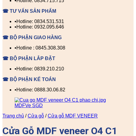
▪️Hotline: 0834.715.715
☎ TƯ VẤN SẢN PHẨM
▪️Hotline: 0834.531.531
▪️Hotline: 0932.095.646
☎ BỘ PHẬN GIAO HÀNG
▪️Hotline : 0845.308.308
☎ BỘ PHẬN LẮP ĐẶT
▪️Hotline: 0839.210.210
☎ BỘ PHẬN KẾ TOÁN
▪️Hotline: 0888.30.06.82
Trang chủ
/
Cửa gỗ
/
Cửa gỗ MDF VENEER
Cửa Gỗ MDF veneer O4 C1