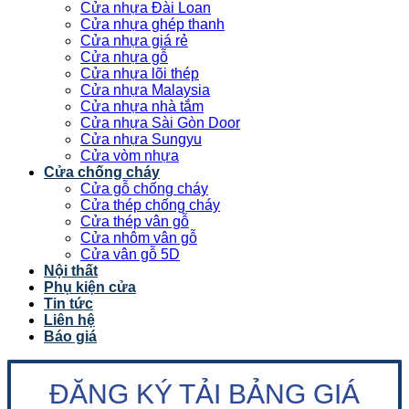
Cửa nhựa Đài Loan
Cửa nhựa ghép thanh
Cửa nhựa giá rẻ
Cửa nhựa gỗ
Cửa nhựa lõi thép
Cửa nhựa Malaysia
Cửa nhựa nhà tắm
Cửa nhựa Sài Gòn Door
Cửa nhựa Sungyu
Cửa vòm nhựa
Cửa chống cháy
Cửa gỗ chống cháy
Cửa thép chống cháy
Cửa thép vân gỗ
Cửa nhôm vân gỗ
Cửa vân gỗ 5D
Nội thất
Phụ kiện cửa
Tin tức
Liên hệ
Báo giá
ĐĂNG KÝ TẢI BẢNG GIÁ