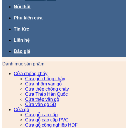
Nội thất
Phụ kiện cửa
Tin tức
Liên hệ
Báo giá
Danh mục sản phẩm
Cửa chống cháy
Cửa gỗ chống cháy
Cửa nhôm vân gỗ
Cửa thép chống cháy
Cửa Thép Hàn Quốc
Cửa thép vân gỗ
Cửa vân gỗ 5D
Cửa gỗ
Cửa gỗ cao cấp
Cửa gỗ cao cấp PVC
Cửa gỗ công nghiệp HDF