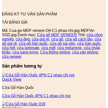
ĐĂNG KÝ TƯ VẤN SẢN PHẨM
TẢI BẢNG GIÁ
Mã:
Cua-go-MDF-veneer-O4-C1-phao-chi.jpg-MDFVe-
SGD.jpg
Danh mục:
Cửa gỗ MDF VENEER
Thẻ:
cửa công
nghiệp
,
cửa đẹp
,
cửa giá rẻ
,
cửa gỗ
,
cửa gỗ cách tân
,
cửa
gỗ giá rẻ
,
cửa gỗ hàn quốc
,
cửa gỗ sài gòn
,
cửa hàn quốc
,
cửa hdf
,
cửa laminate
,
cửa mdf
,
cửa melamine
,
cửa nhập
khẩu
,
cửa sang trọng
,
Cửa thông phòng
,
cửa văn phòng
,
cửa veneer
Sản phẩm tương tự
Quick View
Cửa Gỗ Hàn Quốc
Cửa Gỗ Hàn Quốc 4PN C1 phao chi noi