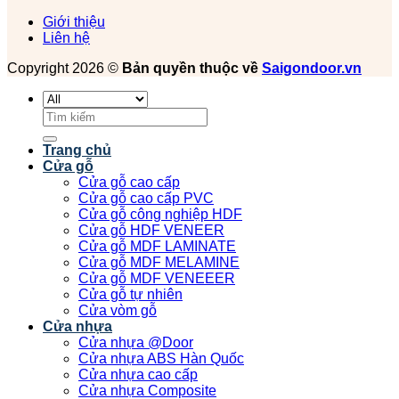
Giới thiệu
Liên hệ
Copyright 2026 ©
Bản quyền thuộc về
Saigondoor.vn
Tìm
kiếm:
Trang chủ
Cửa gỗ
Cửa gỗ cao cấp
Cửa gỗ cao cấp PVC
Cửa gỗ công nghiệp HDF
Cửa gỗ HDF VENEER
Cửa gỗ MDF LAMINATE
Cửa gỗ MDF MELAMINE
Cửa gỗ MDF VENEEER
Cửa gỗ tự nhiên
Cửa vòm gỗ
Cửa nhựa
Cửa nhựa @Door
Cửa nhựa ABS Hàn Quốc
Cửa nhựa cao cấp
Cửa nhựa Composite