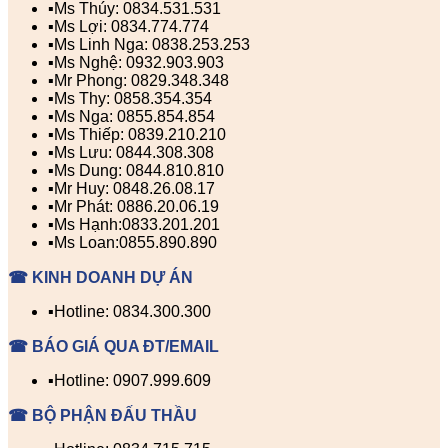
▪️Ms Thúy: 0834.531.531
▪️Ms Lợi: 0834.774.774
▪️Ms Linh Nga: 0838.253.253
▪️Ms Nghệ: 0932.903.903
▪️Mr Phong: 0829.348.348
▪️Ms Thy: 0858.354.354
▪️Ms Nga: 0855.854.854
▪️Ms Thiếp: 0839.210.210
▪️Ms Lưu: 0844.308.308
▪️Ms Dung: 0844.810.810
▪️Mr Huy: 0848.26.08.17
▪️Mr Phát: 0886.20.06.19
▪️Ms Hạnh:0833.201.201
▪️Ms Loan:0855.890.890
☎ KINH DOANH DỰ ÁN
▪️Hotline: 0834.300.300
☎ BÁO GIÁ QUA ĐT/EMAIL
▪️Hotline: 0907.999.609
☎ BỘ PHẬN ĐẤU THẦU