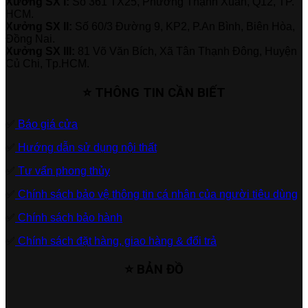
Xưởng SX I:
Số 361 TX25, Phường Thạnh Xuân, Q12, TP.
HCM.
Xưởng SX II:
Số 60/3 Đường 9, KP2, P.An Bình, Biên Hòa,
Đồng Nai.
Xưởng SX III:
81 Võ Văn Bích, Xã Tân Thạnh Đông, Huyện
Củ Chi, Tp.HCM.
⭐ THÔNG TIN CẦN BIẾT
✅
Báo giá cửa
✅
Hướng dẫn sử dụng nội thất
✅
Tư vấn phong thủy
✅
Chính sách bảo vệ thông tin cá nhân của người tiêu dùng
✅
Chính sách bảo hành
✅
Chính sách đặt hàng, giao hàng & đổi trả
⭐ BẢN ĐỒ