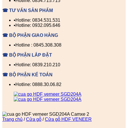
▪️Hotline: 0834.715.715
☎ TƯ VẤN SẢN PHẨM
▪️Hotline: 0834.531.531
▪️Hotline: 0932.095.646
☎ BỘ PHẬN GIAO HÀNG
▪️Hotline : 0845.308.308
☎ BỘ PHẬN LẮP ĐẶT
▪️Hotline: 0839.210.210
☎ BỘ PHẬN KẾ TOÁN
▪️Hotline: 0888.30.06.82
Trang chủ
/
Cửa gỗ
/
Cửa gỗ HDF VENEER