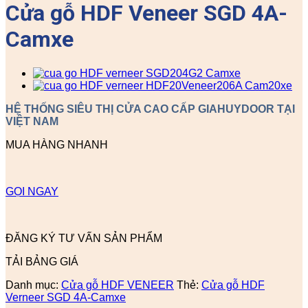
Cửa gỗ HDF Veneer SGD 4A-
Camxe
HỆ THỐNG SIÊU THỊ CỬA CAO CẤP GIAHUYDOOR TẠI
VIỆT NAM
MUA HÀNG NHANH
GỌI NGAY
ĐĂNG KÝ TƯ VẤN SẢN PHẨM
TẢI BẢNG GIÁ
Danh mục:
Cửa gỗ HDF VENEER
Thẻ:
Cửa gỗ HDF
Verneer SGD 4A-Camxe