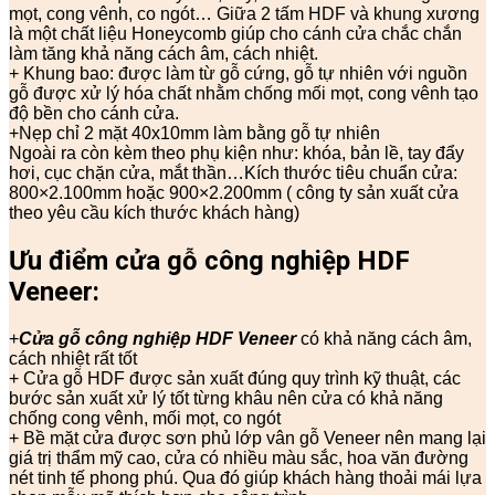
mọt, cong vênh, co ngót… Giữa 2 tấm HDF và khung xương
là một chất liệu Honeycomb giúp cho cánh cửa chắc chắn
làm tăng khả năng cách âm, cách nhiệt.
+ Khung bao: được làm từ gỗ cứng, gỗ tự nhiên với nguồn
gỗ được xử lý hóa chất nhằm chống mối mọt, cong vênh tạo
độ bền cho cánh cửa.
+Nẹp chỉ 2 mặt 40x10mm làm bằng gỗ tự nhiên
Ngoài ra còn kèm theo phụ kiện như: khóa, bản lề, tay đẩy
hơi, cục chặn cửa, mắt thần…Kích thước tiêu chuẩn cửa:
800×2.100mm hoặc 900×2.200mm ( công ty sản xuất cửa
theo yêu cầu kích thước khách hàng)
Ưu điểm cửa gỗ công nghiệp HDF
Veneer:
+
Cửa gỗ công nghiệp HDF Veneer
có khả năng cách âm,
cách nhiệt rất tốt
+ Cửa gỗ HDF được sản xuất đúng quy trình kỹ thuật, các
bước sản xuất xử lý tốt từng khâu nên cửa có khả năng
chống cong vênh, mối mọt, co ngót
+ Bề mặt cửa được sơn phủ lớp vân gỗ Veneer nên mang lại
giá trị thẩm mỹ cao, cửa có nhiều màu sắc, hoa văn đường
nét tinh tế phong phú. Qua đó giúp khách hàng thoải mái lựa