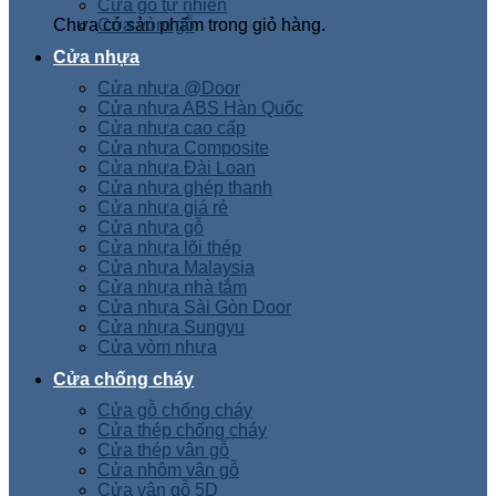
Cửa gỗ tự nhiên
Chưa có sản phẩm trong giỏ hàng.
Cửa vòm gỗ
Cửa nhựa
Cửa nhựa @Door
Cửa nhựa ABS Hàn Quốc
Cửa nhựa cao cấp
Cửa nhựa Composite
Cửa nhựa Đài Loan
Cửa nhựa ghép thanh
Cửa nhựa giá rẻ
Cửa nhựa gỗ
Cửa nhựa lõi thép
Cửa nhựa Malaysia
Cửa nhựa nhà tắm
Cửa nhựa Sài Gòn Door
Cửa nhựa Sungyu
Cửa vòm nhựa
Cửa chống cháy
Cửa gỗ chống cháy
Cửa thép chống cháy
Cửa thép vân gỗ
Cửa nhôm vân gỗ
Cửa vân gỗ 5D