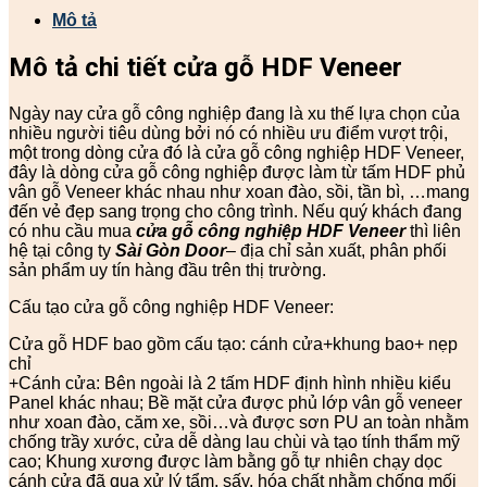
Mô tả
Mô tả chi tiết cửa gỗ HDF Veneer
Ngày nay cửa gỗ công nghiệp đang là xu thế lựa chọn của
nhiều người tiêu dùng bởi nó có nhiều ưu điểm vượt trội,
một trong dòng cửa đó là cửa gỗ công nghiệp HDF Veneer,
đây là dòng cửa gỗ công nghiệp được làm từ tấm HDF phủ
vân gỗ Veneer khác nhau như xoan đào, sồi, tần bì, …mang
đến vẻ đẹp sang trọng cho công trình. Nếu quý khách đang
có nhu cầu mua
cửa gỗ công nghiệp HDF Veneer
thì liên
hệ tại công ty
Sài Gòn Door
– địa chỉ sản xuất, phân phối
sản phẩm uy tín hàng đầu trên thị trường.
Cấu tạo cửa gỗ công nghiệp HDF Veneer:
Cửa gỗ HDF bao gồm cấu tạo: cánh cửa+khung bao+ nẹp
chỉ
+Cánh cửa: Bên ngoài là 2 tấm HDF định hình nhiều kiểu
Panel khác nhau; Bề mặt cửa được phủ lớp vân gỗ veneer
như xoan đào, căm xe, sồi…và được sơn PU an toàn nhằm
chống trầy xước, cửa dễ dàng lau chùi và tạo tính thẩm mỹ
cao; Khung xương được làm bằng gỗ tự nhiên chạy dọc
cánh cửa đã qua xử lý tẩm, sấy, hóa chất nhằm chống mối