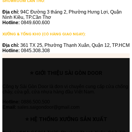
SHOWROOM CẦN THƠ:
Địa chỉ:
94C Đường 3 tháng 2, Phường Hưng Lợi, Quận
Ninh Kiều, TP.Cần Thơ
Hotline:
0849.600.600
XƯỞNG & TỔNG KHO (CÓ HÀNG GIAO NGAY):
Địa chỉ:
361 TX 25, Phường Thạnh Xuân, Quận 12, TP.HCM
Hotline:
0845.308.308
⭐ GIỚI THIỆU SÀI GÒN DOOR
Công ty Sài Gòn Door là đơn vị chuyên cung cấp cửa chống
cháy, cửa gỗ, cửa nhựa hàng đầu Việt Nam.
Hotline:
0886.500.500
Email:
sales.saigondoor@gmail.com
⭐ HỆ THỐNG XƯỞNG SẢN XUẤT