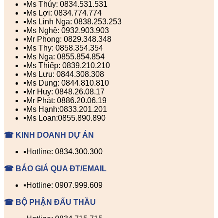
▪️Ms Thúy: 0834.531.531
▪️Ms Lợi: 0834.774.774
▪️Ms Linh Nga: 0838.253.253
▪️Ms Nghệ: 0932.903.903
▪️Mr Phong: 0829.348.348
▪️Ms Thy: 0858.354.354
▪️Ms Nga: 0855.854.854
▪️Ms Thiếp: 0839.210.210
▪️Ms Lưu: 0844.308.308
▪️Ms Dung: 0844.810.810
▪️Mr Huy: 0848.26.08.17
▪️Mr Phát: 0886.20.06.19
▪️Ms Hạnh:0833.201.201
▪️Ms Loan:0855.890.890
☎ KINH DOANH DỰ ÁN
▪️Hotline: 0834.300.300
☎ BÁO GIÁ QUA ĐT/EMAIL
▪️Hotline: 0907.999.609
☎ BỘ PHẬN ĐẤU THẦU