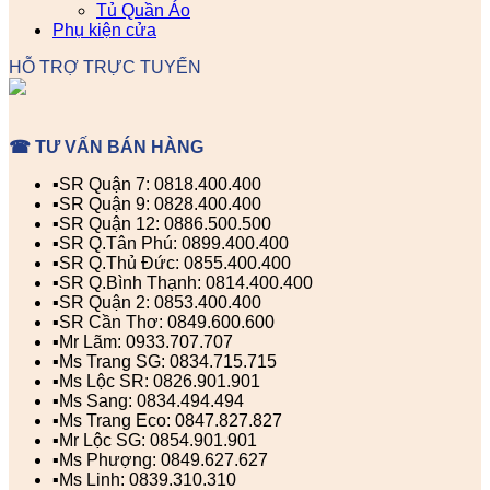
Tủ Quần Áo
Phụ kiện cửa
HỖ TRỢ TRỰC TUYẾN
☎ TƯ VẤN BÁN HÀNG
▪️SR Quận 7: 0818.400.400
▪️SR Quận 9: 0828.400.400
▪️SR Quận 12: 0886.500.500
▪️SR Q.Tân Phú: 0899.400.400
▪️SR Q.Thủ Đức: 0855.400.400
▪️SR Q.Bình Thạnh: 0814.400.400
▪️SR Quận 2: 0853.400.400
▪️SR Cần Thơ: 0849.600.600
▪️Mr Lãm: 0933.707.707
▪️Ms Trang SG: 0834.715.715
▪️Ms Lộc SR: 0826.901.901
▪️Ms Sang: 0834.494.494
▪️Ms Trang Eco: 0847.827.827
▪️Mr Lộc SG: 0854.901.901
▪️Ms Phượng: 0849.627.627
▪️Ms Linh: 0839.310.310