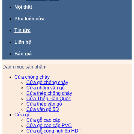
Nội thất
Phụ kiện cửa
Tin tức
Liên hệ
Báo giá
Danh mục sản phẩm
Cửa chống cháy
Cửa gỗ chống cháy
Cửa nhôm vân gỗ
Cửa thép chống cháy
Cửa Thép Hàn Quốc
Cửa thép vân gỗ
Cửa vân gỗ 5D
Cửa gỗ
Cửa gỗ cao cấp
Cửa gỗ cao cấp PVC
Cửa gỗ công nghiệp HDF