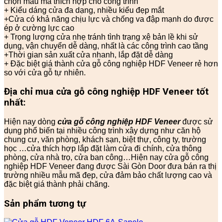
chọn mẫu mã thích hợp cho công trình
+ Kiểu dáng cửa đa dạng, nhiều kiểu đẹp mắt
+Cửa có khả năng chịu lực và chống va đập mạnh do được
ép ở cường lực cao
+ Trọng lượng cửa nhẹ tránh tình trạng xệ bản lề khi sử
dụng, vận chuyển dễ dàng, nhất là các công trình cao tầng
+Thời gian sản xuất cửa nhanh, lắp đặt dễ dàng
+ Đặc biệt giá thành cửa gỗ công nghiệp HDF Veneer rẻ hơn
so với cửa gỗ tự nhiên.
Địa chỉ mua
cửa gỗ công nghiệp HDF
Veneer tốt
nhất:
Hiện nay dòng
cửa gỗ công nghiệp HDF Veneer
được sử
dụng phổ biến tại nhiều công trình xây dựng như căn hộ
chung cư, văn phòng, khách sạn, biệt thự, công ty, trường
học …cửa thích hợp lắp đặt làm cửa đi chính, cửa thông
phòng, cửa nhà trọ, cửa ban công…Hiện nay cửa gỗ công
nghiệp HDF Veneer đang được Sài Gòn Door đưa bán ra thị
trường nhiều mẫu mã đẹp, cửa đảm bảo chất lượng cao và
đặc biệt giá thành phải chăng.
Sản phẩm tương tự