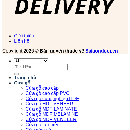
Giới thiệu
Liên hệ
Copyright 2026 ©
Bản quyền thuộc về
Saigondoor.vn
Tìm
kiếm:
Trang chủ
Cửa gỗ
Cửa gỗ cao cấp
Cửa gỗ cao cấp PVC
Cửa gỗ công nghiệp HDF
Cửa gỗ HDF VENEER
Cửa gỗ MDF LAMINATE
Cửa gỗ MDF MELAMINE
Cửa gỗ MDF VENEEER
Cửa gỗ tự nhiên
Cửa vòm gỗ