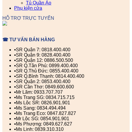
Tủ Quần Áo
Phụ kiện cửa
HỖ TRỢ TRỰC TUYẾN
☎ TƯ VẤN BÁN HÀNG
▪️SR Quận 7: 0818.400.400
▪️SR Quận 9: 0828.400.400
▪️SR Quận 12: 0886.500.500
▪️SR Q.Tân Phú: 0899.400.400
▪️SR Q.Thủ Đức: 0855.400.400
▪️SR Q.Bình Thạnh: 0814.400.400
▪️SR Quận 2: 0853.400.400
▪️SR Cần Thơ: 0849.600.600
▪️Mr Lãm: 0933.707.707
▪️Ms Trang SG: 0834.715.715
▪️Ms Lộc SR: 0826.901.901
▪️Ms Sang: 0834.494.494
▪️Ms Trang Eco: 0847.827.827
▪️Mr Lộc SG: 0854.901.901
▪️Ms Phượng: 0849.627.627
▪️Ms Linh: 0839.310.310