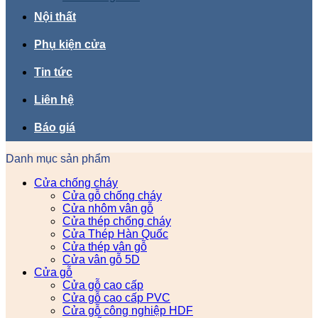
Nội thất
Phụ kiện cửa
Tin tức
Liên hệ
Báo giá
Danh mục sản phẩm
Cửa chống cháy
Cửa gỗ chống cháy
Cửa nhôm vân gỗ
Cửa thép chống cháy
Cửa Thép Hàn Quốc
Cửa thép vân gỗ
Cửa vân gỗ 5D
Cửa gỗ
Cửa gỗ cao cấp
Cửa gỗ cao cấp PVC
Cửa gỗ công nghiệp HDF