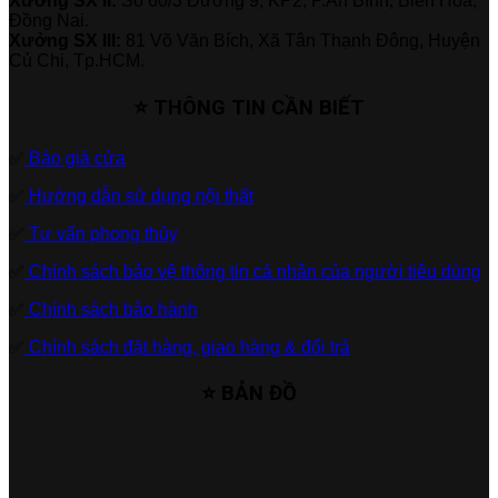
Xưởng SX II:
Số 60/3 Đường 9, KP2, P.An Bình, Biên Hòa,
Đồng Nai.
Xưởng SX III:
81 Võ Văn Bích, Xã Tân Thạnh Đông, Huyện
Củ Chi, Tp.HCM.
⭐ THÔNG TIN CẦN BIẾT
✅
Báo giá cửa
✅
Hướng dẫn sử dụng nội thất
✅
Tư vấn phong thủy
✅
Chính sách bảo vệ thông tin cá nhân của người tiêu dùng
✅
Chính sách bảo hành
✅
Chính sách đặt hàng, giao hàng & đổi trả
⭐ BẢN ĐỒ