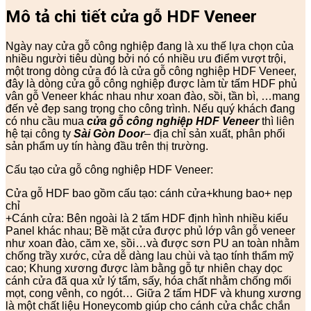
Mô tả chi tiết cửa gỗ HDF Veneer
Ngày nay cửa gỗ công nghiệp đang là xu thế lựa chọn của
nhiều người tiêu dùng bởi nó có nhiều ưu điểm vượt trội,
một trong dòng cửa đó là cửa gỗ công nghiệp HDF Veneer,
đây là dòng cửa gỗ công nghiệp được làm từ tấm HDF phủ
vân gỗ Veneer khác nhau như xoan đào, sồi, tần bì, …mang
đến vẻ đẹp sang trọng cho công trình. Nếu quý khách đang
có nhu cầu mua
cửa gỗ công nghiệp HDF Veneer
thì liên
hệ tại công ty
Sài Gòn Door
– địa chỉ sản xuất, phân phối
sản phẩm uy tín hàng đầu trên thị trường.
Cấu tạo cửa gỗ công nghiệp HDF Veneer:
Cửa gỗ HDF bao gồm cấu tạo: cánh cửa+khung bao+ nẹp
chỉ
+Cánh cửa: Bên ngoài là 2 tấm HDF định hình nhiều kiểu
Panel khác nhau; Bề mặt cửa được phủ lớp vân gỗ veneer
như xoan đào, căm xe, sồi…và được sơn PU an toàn nhằm
chống trầy xước, cửa dễ dàng lau chùi và tạo tính thẩm mỹ
cao; Khung xương được làm bằng gỗ tự nhiên chạy dọc
cánh cửa đã qua xử lý tẩm, sấy, hóa chất nhằm chống mối
mọt, cong vênh, co ngót… Giữa 2 tấm HDF và khung xương
là một chất liệu Honeycomb giúp cho cánh cửa chắc chắn