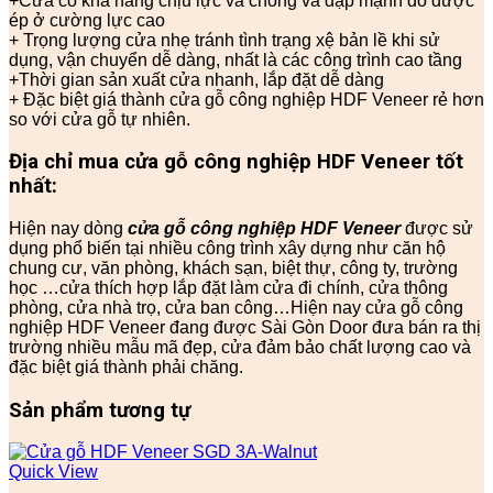
+Cửa có khả năng chịu lực và chống va đập mạnh do được
ép ở cường lực cao
+ Trọng lượng cửa nhẹ tránh tình trạng xệ bản lề khi sử
dụng, vận chuyển dễ dàng, nhất là các công trình cao tầng
+Thời gian sản xuất cửa nhanh, lắp đặt dễ dàng
+ Đặc biệt giá thành cửa gỗ công nghiệp HDF Veneer rẻ hơn
so với cửa gỗ tự nhiên.
Địa chỉ mua
cửa gỗ công nghiệp HDF
Veneer tốt
nhất:
Hiện nay dòng
cửa gỗ công nghiệp HDF Veneer
được sử
dụng phổ biến tại nhiều công trình xây dựng như căn hộ
chung cư, văn phòng, khách sạn, biệt thự, công ty, trường
học …cửa thích hợp lắp đặt làm cửa đi chính, cửa thông
phòng, cửa nhà trọ, cửa ban công…Hiện nay cửa gỗ công
nghiệp HDF Veneer đang được Sài Gòn Door đưa bán ra thị
trường nhiều mẫu mã đẹp, cửa đảm bảo chất lượng cao và
đặc biệt giá thành phải chăng.
Sản phẩm tương tự
Quick View