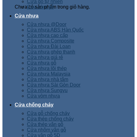
Cửa gỗ tự nhiên
Chưa có sản phẩm trong giỏ hàng.
Cửa vòm gỗ
Cửa nhựa
Cửa nhựa @Door
Cửa nhựa ABS Hàn Quốc
Cửa nhựa cao cấp
Cửa nhựa Composite
Cửa nhựa Đài Loan
Cửa nhựa ghép thanh
Cửa nhựa giá rẻ
Cửa nhựa gỗ
Cửa nhựa lõi thép
Cửa nhựa Malaysia
Cửa nhựa nhà tắm
Cửa nhựa Sài Gòn Door
Cửa nhựa Sungyu
Cửa vòm nhựa
Cửa chống cháy
Cửa gỗ chống cháy
Cửa thép chống cháy
Cửa thép vân gỗ
Cửa nhôm vân gỗ
Cửa vân gỗ 5D