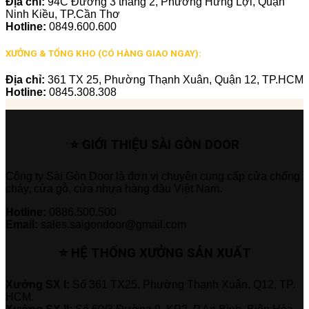
Địa chỉ:
94C Đường 3 tháng 2, Phường Hưng Lợi, Quận
Ninh Kiều, TP.Cần Thơ
Hotline:
0849.600.600
XƯỞNG & TỔNG KHO (CÓ HÀNG GIAO NGAY):
Địa chỉ:
361 TX 25, Phường Thạnh Xuân, Quận 12, TP.HCM
Hotline:
0845.308.308
⭐ GIỚI THIỆU SÀI GÒN DOOR
Công ty Sài Gòn Door là đơn vị chuyên cung cấp cửa chống
cháy, cửa gỗ, cửa nhựa hàng đầu Việt Nam.
Hotline:
0886.500.500
Email:
sales.saigondoor@gmail.com
⭐ HỆ THỐNG XƯỞNG SẢN XUẤT
Xưởng SX I:
Số 361 TX25, Phường Thạnh Xuân, Q12, TP.
HCM.