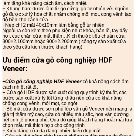
làm tăng khả năng cách âm, cách nhiệt.
+ Khung bao: được làm từ gỗ cứng, gỗ tự nhiên với nguồn
gỗ được xử lý hóa chất nhằm chống mối mọt, cong vênh tạo
độ bền cho cánh cửa.
+Nẹp chỉ 2 mặt 40x10mm làm bằng gỗ tự nhiên
Ngoài ra còn kèm theo phụ kiện như: khóa, bản lề, tay đẩy
hơi, cục chặn cửa, mắt thần…Kích thước tiêu chuẩn cửa:
800×2.100mm hoặc 900×2.200mm ( công ty sản xuất cửa
theo yêu cầu kích thước khách hàng)
Ưu điểm cửa gỗ công nghiệp HDF
Veneer:
+
Cửa gỗ công nghiệp HDF Veneer
có khả năng cách âm,
cách nhiệt rất tốt
+ Cửa gỗ HDF được sản xuất đúng quy trình kỹ thuật, các
bước sản xuất xử lý tốt từng khâu nên cửa có khả năng
chống cong vênh, mối mọt, co ngót
+ Bề mặt cửa được sơn phủ lớp vân gỗ Veneer nên mang lại
giá trị thẩm mỹ cao, cửa có nhiều màu sắc, hoa văn đường
nét tinh tế phong phú. Qua đó giúp khách hàng thoải mái lựa
chọn mẫu mã thích hợp cho công trình
+ Kiểu dáng cửa đa dạng, nhiều kiểu đẹp mắt