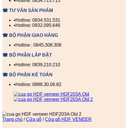
▪️Hotline: 0834.715.715
☎ TƯ VẤN SẢN PHẨM
▪️Hotline: 0834.531.531
▪️Hotline: 0932.095.646
☎ BỘ PHẬN GIAO HÀNG
▪️Hotline : 0845.308.308
☎ BỘ PHẬN LẮP ĐẶT
▪️Hotline: 0839.210.210
☎ BỘ PHẬN KẾ TOÁN
▪️Hotline: 0888.30.06.82
Trang chủ
/
Cửa gỗ
/
Cửa gỗ HDF VENEER