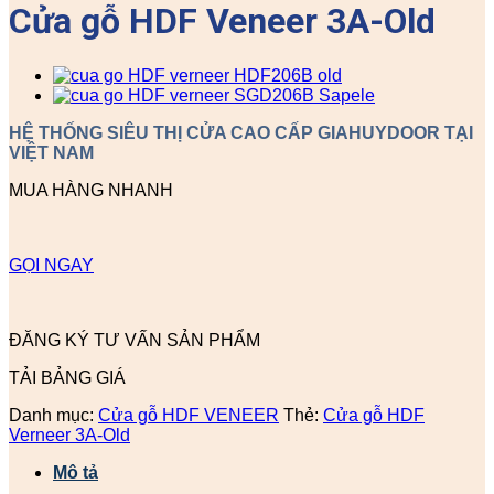
Cửa gỗ HDF Veneer 3A-Old
HỆ THỐNG SIÊU THỊ CỬA CAO CẤP GIAHUYDOOR TẠI
VIỆT NAM
MUA HÀNG NHANH
GỌI NGAY
ĐĂNG KÝ TƯ VẤN SẢN PHẨM
TẢI BẢNG GIÁ
Danh mục:
Cửa gỗ HDF VENEER
Thẻ:
Cửa gỗ HDF
Verneer 3A-Old
Mô tả