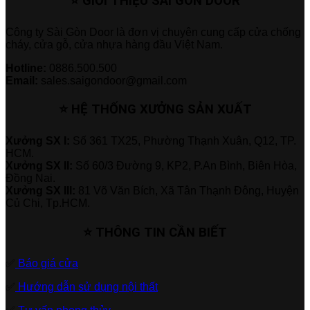
⭐ GIỚI THIỆU SÀI GÒN DOOR
Công ty Sài Gòn Door là đơn vị chuyên cung cấp cửa chống
cháy, cửa gỗ, cửa nhựa hàng đầu Việt Nam.
Hotline:
0886.500.500
Email:
sales.saigondoor@gmail.com
⭐ HỆ THỐNG XƯỞNG SẢN XUẤT
Xưởng SX I:
Số 361 TX25, Phường Thạnh Xuân, Q12, TP.
HCM.
Xưởng SX II:
Số 60/3 Đường 9, KP2, P.An Bình, Biên Hòa,
Đồng Nai.
Xưởng SX III:
81 Võ Văn Bích, Xã Tân Thạnh Đông, Huyện
Củ Chi, Tp.HCM.
⭐ THÔNG TIN CẦN BIẾT
✅
Báo giá cửa
✅
Hướng dẫn sử dụng nội thất