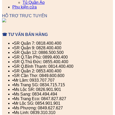
Tủ Quần Áo
Phụ kiện cửa
HỖ TRỢ TRỰC TUYẾN
☎ TƯ VẤN BÁN HÀNG
▪️SR Quận 7: 0818.400.400
▪️SR Quận 9: 0828.400.400
▪️SR Quận 12: 0886.500.500
▪️SR Q.Tân Phú: 0899.400.400
▪️SR Q.Thủ Đức: 0855.400.400
▪️SR Q.Bình Thạnh: 0814.400.400
▪️SR Quận 2: 0853.400.400
▪️SR Cần Thơ: 0849.600.600
▪️Mr Lãm: 0933.707.707
▪️Ms Trang SG: 0834.715.715
▪️Ms Lộc SR: 0826.901.901
▪️Ms Sang: 0834.494.494
▪️Ms Trang Eco: 0847.827.827
▪️Mr Lộc SG: 0854.901.901
▪️Ms Phượng: 0849.627.627
▪️Ms Linh: 0839.310.310