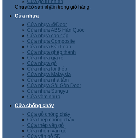
Cửa gỗ tự nhiên
Chưa có sản phẩm trong giỏ hàng.
Cửa vòm gỗ
Cửa nhựa
Cửa nhựa @Door
Cửa nhựa ABS Hàn Quốc
Cửa nhựa cao cấp
Cửa nhựa Composite
Cửa nhựa Đài Loan
Cửa nhựa ghép thanh
Cửa nhựa giá rẻ
Cửa nhựa gỗ
Cửa nhựa lõi thép
Cửa nhựa Malaysia
Cửa nhựa nhà tắm
Cửa nhựa Sài Gòn Door
Cửa nhựa Sungyu
Cửa vòm nhựa
Cửa chống cháy
Cửa gỗ chống cháy
Cửa thép chống cháy
Cửa thép vân gỗ
Cửa nhôm vân gỗ
Cửa vân gỗ 5D