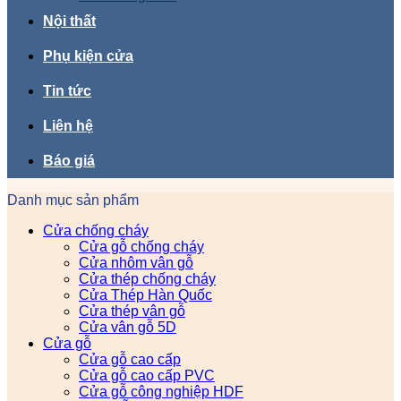
Nội thất
Phụ kiện cửa
Tin tức
Liên hệ
Báo giá
Danh mục sản phẩm
Cửa chống cháy
Cửa gỗ chống cháy
Cửa nhôm vân gỗ
Cửa thép chống cháy
Cửa Thép Hàn Quốc
Cửa thép vân gỗ
Cửa vân gỗ 5D
Cửa gỗ
Cửa gỗ cao cấp
Cửa gỗ cao cấp PVC
Cửa gỗ công nghiệp HDF