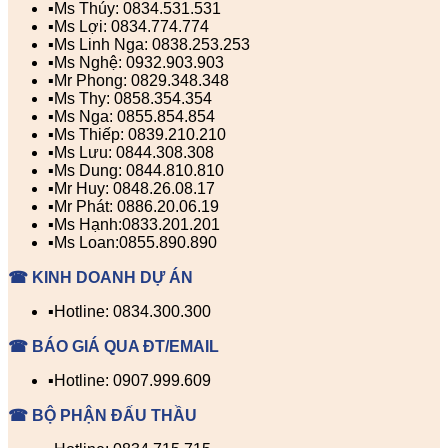
▪️Ms Thúy: 0834.531.531
▪️Ms Lợi: 0834.774.774
▪️Ms Linh Nga: 0838.253.253
▪️Ms Nghệ: 0932.903.903
▪️Mr Phong: 0829.348.348
▪️Ms Thy: 0858.354.354
▪️Ms Nga: 0855.854.854
▪️Ms Thiếp: 0839.210.210
▪️Ms Lưu: 0844.308.308
▪️Ms Dung: 0844.810.810
▪️Mr Huy: 0848.26.08.17
▪️Mr Phát: 0886.20.06.19
▪️Ms Hạnh:0833.201.201
▪️Ms Loan:0855.890.890
☎ KINH DOANH DỰ ÁN
▪️Hotline: 0834.300.300
☎ BÁO GIÁ QUA ĐT/EMAIL
▪️Hotline: 0907.999.609
☎ BỘ PHẬN ĐẤU THẦU