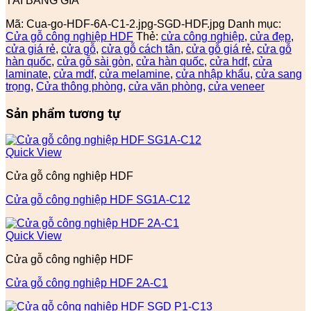
TẢI BẢNG GIÁ
Mã:
Cua-go-HDF-6A-C1-2.jpg-SGD-HDF.jpg
Danh mục:
Cửa gỗ công nghiệp HDF
Thẻ:
cửa công nghiệp
,
cửa đẹp
,
cửa giá rẻ
,
cửa gỗ
,
cửa gỗ cách tân
,
cửa gỗ giá rẻ
,
cửa gỗ
hàn quốc
,
cửa gỗ sài gòn
,
cửa hàn quốc
,
cửa hdf
,
cửa
laminate
,
cửa mdf
,
cửa melamine
,
cửa nhập khẩu
,
cửa sang
trọng
,
Cửa thông phòng
,
cửa văn phòng
,
cửa veneer
Sản phẩm tương tự
Quick View
Cửa gỗ công nghiệp HDF
Cửa gỗ công nghiệp HDF SG1A-C12
Quick View
Cửa gỗ công nghiệp HDF
Cửa gỗ công nghiệp HDF 2A-C1