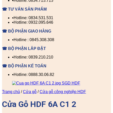
▪️Hotline: 0834.715.715
☎ TƯ VẤN SẢN PHẨM
▪️Hotline: 0834.531.531
▪️Hotline: 0932.095.646
☎ BỘ PHẬN GIAO HÀNG
▪️Hotline : 0845.308.308
☎ BỘ PHẬN LẮP ĐẶT
▪️Hotline: 0839.210.210
☎ BỘ PHẬN KẾ TOÁN
▪️Hotline: 0888.30.06.82
Trang chủ
/
Cửa gỗ
/
Cửa gỗ công nghiệp HDF
Cửa Gỗ HDF 6A C1 2