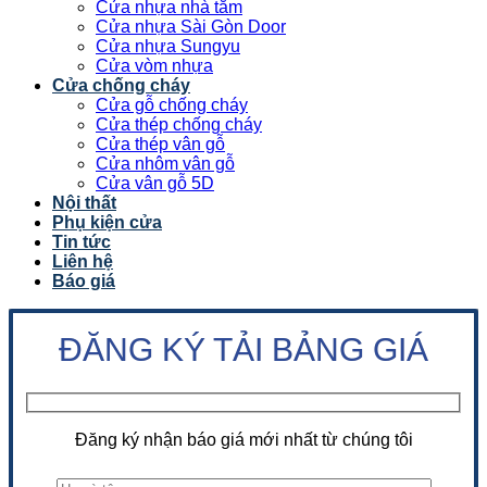
Cửa nhựa nhà tắm
Cửa nhựa Sài Gòn Door
Cửa nhựa Sungyu
Cửa vòm nhựa
Cửa chống cháy
Cửa gỗ chống cháy
Cửa thép chống cháy
Cửa thép vân gỗ
Cửa nhôm vân gỗ
Cửa vân gỗ 5D
Nội thất
Phụ kiện cửa
Tin tức
Liên hệ
Báo giá
ĐĂNG KÝ TẢI BẢNG GIÁ
Đăng ký nhận báo giá mới nhất từ chúng tôi